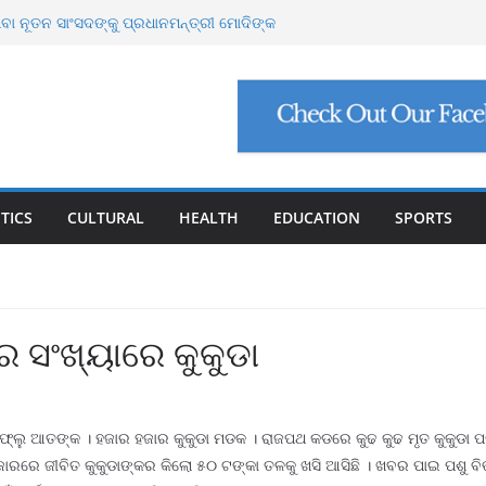
ା ନୂତନ ସାଂସଦଙ୍କୁ ପ୍ରଧାନମନ୍ତ୍ରୀ ମୋଦିଙ୍କ
 ଲାଞ୍ଚ ମାମଲା ଶେଷ: ସୁପ୍ରିମକୋର୍ଟଙ୍କ ଦ୍ୱାରା
ମାମଲା: ୩ ବିଶେଷଜ୍ଞଙ୍କ ବିରୋଧରେ ଗୁରୁତର
୍ଗୋପସାଗରରେ ଘୂର୍ଣ୍ଣିବଳୟ, ଉପକୂଳ ଓଡ଼ିଶାକୁ
 ହଜାର ୬୪୮ କୋଟି ନିବେଶ ପ୍ରସ୍ତାବ, ସୃଷ୍ଟି ହେବ
TICS
CULTURAL
HEALTH
EDUCATION
SPORTS
ସଂଖ୍ୟାରେ କୁକୁଡା
ଡ ଫ୍ଲୁ ଆତଙ୍କ । ହଜାର ହଜାର କୁକୁଡା ମଡକ । ରାଜପଥ କଡରେ କୁଢ କୁଢ ମୃତ କୁକୁଡା ପଡ
ରେ ବଜାରରେ ଜୀବିତ କୁକୁଡାଙ୍କର କିଲୋ ୫୦ ଟଙ୍କା ତଳକୁ ଖସି ଆସିଛି । ଖବର ପାଇ ପ