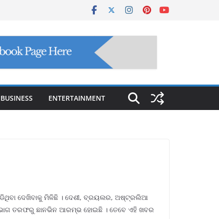
BUSINESS
ENTERTAINMENT
ିଥିବା ଦେଖିବାକୁ ମିଳିଛି । ଦେଶୀ, ବ୍ରୟଲର, ଅଷ୍ଟ୍ରଲିଆ
ଶୁ ବିଭାଗ ତରଫରୁ ଛାନଭିନ ଆରମ୍ଭ ହୋଇଛି । ତେବେ ଏହି ଖବର