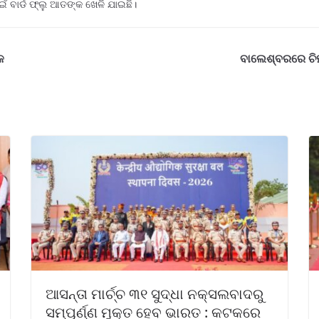
ଇଁ ବାର୍ଡ ଫ୍ଲୁ ଆତଙ୍କ ଖେଳି ଯାଇଛି।
କ
ବାଲେଶ୍ବରରେ ଚିହ
ଆସନ୍ତା ମାର୍ଚ୍ଚ ୩୧ ସୁଦ୍ଧା ନକ୍ସଲବାଦରୁ
ସମ୍ପୂର୍ଣ୍ଣ ମୁକ୍ତ ହେବ ଭାରତ : କଟକରେ