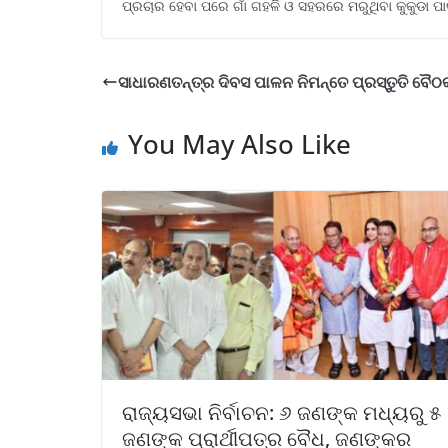
ପ୍ରଚାର ହେବା ପରେ ଗାଁ ଗହଳି ଓ ସହରରେ ମରୁଥିବା କୁକୁଡା ପା
ସାଧାରଣତନ୍ତ୍ର ଦିବସ ପାଳନ ନିମନ୍ତେ ପ୍ରସ୍ତୁତି ବୈଠ
You May Also Like
ରାଜ୍ୟସଭା ନିର୍ବାଚନ: ୬ ଜଣଙ୍କ ମଧ୍ୟରୁ ୫
ଜଣଙ୍କ ପ୍ରାର୍ଥୀପତ୍ର ବୈଧ, ଜଣଙ୍କର