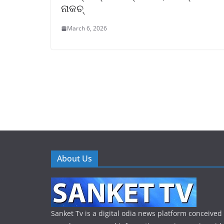
ନାକଚ୍
March 6, 2026
About Us
Sanket Tv is a digital odia news platform conceived 