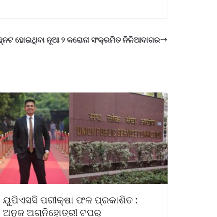
୍ନଟ ହୋଇଥିବା ନୂଆ ୨ କରୋନା ସଂକ୍ରମିତ ନିଳିଆବାଗର
ୟୁପିଏସସି ପରୀକ୍ଷା ଫଳ ପ୍ରକାଶିତ :
ଅନୁଜ ଅଗ୍ନିହୋତ୍ରୀ ଟପର୍