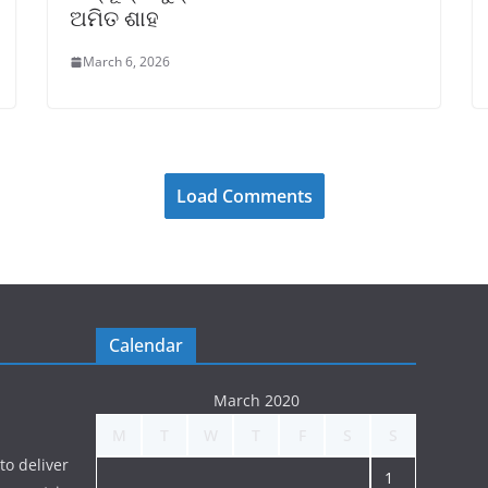
ଅମିତ ଶାହ
March 6, 2026
Load Comments
Calendar
March 2020
M
T
W
T
F
S
S
to deliver
1