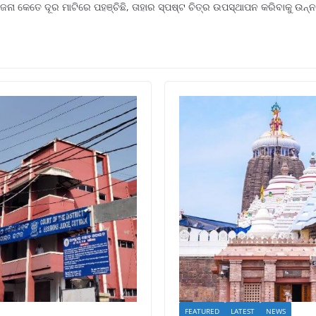
ୋଜନା କେତେ ଦୂର ମାଟିରେ ପହଞ୍ଚିଛି, ତାହାର ସ୍ପଷ୍ଟ ଚିତ୍ର ଉପସ୍ଥାପନ କରିବାକୁ 
FEATURED
LATEST
NEWS