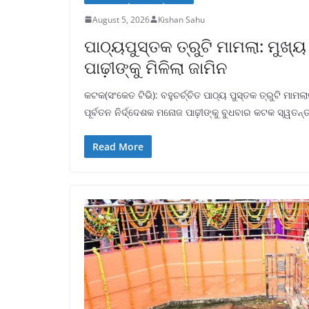
August 5, 2026
Kishan Sahu
ପାଠ୍ୟପୁସ୍ତକ ତ୍ରୁଟି ମାମଲା: ମୁଖ
ପାଢ଼ୀଙ୍କୁ ମିଳିଲା ଜାମିନ
କଟକ(ସଂକେତ ଟିଭି): ବହୁଚର୍ଚ୍ଚିତ ପାଠ୍ୟ ପୁସ୍ତକ ତ୍ରୁଟି ମା
ପୂର୍ବତନ ନିର୍ଦ୍ଦେଶକ ମନୋଜ ପାଢ଼ୀଙ୍କୁ ବୁଧବାର କଟକ ସ୍ୱତନ୍
Read More