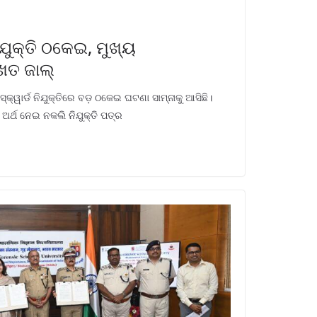
ଯୁକ୍ତି ଠକେଇ, ମୁଖ୍ୟ
ଖତ ଜାଲ୍
 ସ୍କ୍ୱାର୍ଡ ନିଯୁକ୍ତିରେ ବଡ଼ ଠକେଇ ଘଟଣା ସାମ୍ନାକୁ ଆସିଛି।
ଅର୍ଥ ନେଇ ନକଲି ନିଯୁକ୍ତି ପତ୍ର