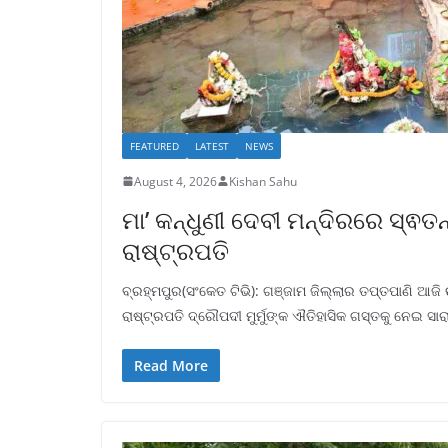
FEATURED
LATEST
NEWS
August 4, 2026
Kishan Sahu
ମା’ କନ୍ଧୁଣୀ ଦେବୀ ମନ୍ଦିରରେ ସ୍ଵତନ
ରାଷ୍ଟ୍ରପତି
ବ୍ରହ୍ମପୁର(ସଂକେତ ଟିଭି): ଗଞ୍ଜାମ ଜିଲ୍ଲାର ତପ୍ତପାଣି ଆଜ
ରାଷ୍ଟ୍ରପତି ଦ୍ରୌପଦୀ ମୁର୍ମୁଙ୍କ ଐତିହାସିକ ଗସ୍ତକୁ ନେଇ 
Read More