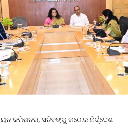
୍ନୟନ କମିଶନର, ସଚିବଙ୍କୁ କଠୋର ନିର୍ଦ୍ଦେଶ