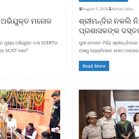
August 5, 2026
Kishan Sahu
୍ୟ ଅଭିଯୁକ୍ତ ମନୋଜ
ଶ୍ରୀମନ୍ଦିର ନକଲି ନି
ପ୍ରଶାସକଙ୍କ ଦସ୍ତ
ମଲାର ମୁଖ୍ୟ ଅଭିଯୁକ୍ତ ତଥା SCERTର
ପୁରୀ (ସଂକେତ ଟିଭି): ଶ୍ରୀମନ୍ଦିରରେ
ତ୍ର SC/ST କୋର୍ଟ
ଅସାଧୁ ବ୍ୟକ୍ତିମାନେ ମୋଟା ଅଙ୍କର 
Read More