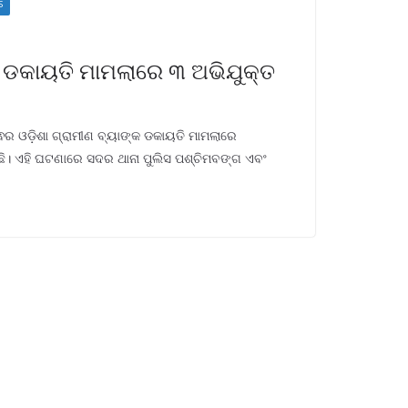
S
 ଡକାୟତି ମାମଲାରେ ୩ ଅଭିଯୁକ୍ତ
ଵର ଓଡ଼ିଶା ଗ୍ରାମୀଣ ବ୍ୟାଙ୍କ ଡକାୟତି ମାମଲାରେ
଼ିଛି। ଏହି ଘଟଣାରେ ସଦର ଥାନା ପୁଲିସ ପଶ୍ଚିମବଙ୍ଗ ଏବଂ