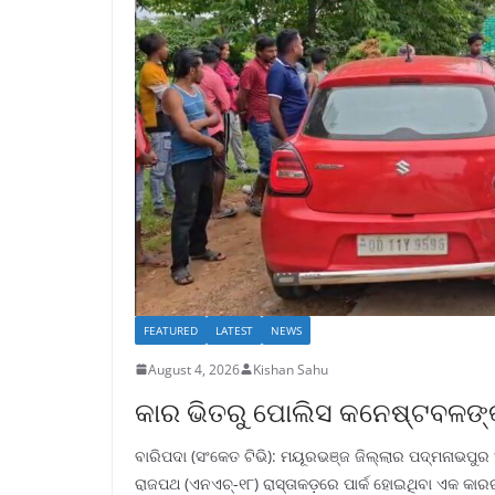
FEATURED
LATEST
NEWS
August 4, 2026
Kishan Sahu
କାର ଭିତରୁ ପୋଲିସ କନେଷ୍ଟବଳଙ୍
ବାରିପଦା (ସଂକେତ ଟିଭି): ମୟୂରଭଞ୍ଜ ଜିଲ୍ଲାର ପଦ୍ମନାଭପୁ
ରାଜପଥ (ଏନଏଚ୍-୧୮) ରାସ୍ତାକଡ଼ରେ ପାର୍କ ହୋଇଥିବା ଏକ କ