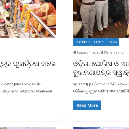
FEATURED
LATEST
NEWS
August 4, 2026
Kishan Sahu
୍ତ୍ର ପୂଜାର୍ଚ୍ଚନା କଲେ
ଓଡ଼ିଶା ପୋଲିସ ଓ ଏ
ବୁଝାମଣାପତ୍ର ସ୍ୱାକ
ି ଉତ୍ସବ ମୁଖର ହୋଇ ଉଠିଛି।
ଭୁବନେଶ୍ୱର (ସଂକେତ ଟିଭି): ସାଇବର 
ସାରା ଅଞ୍ଚଳରେ ଉତ୍ସାହର ବାତାବରଣ
କୌଶଳକୁ ସୁଦୃଢ଼ କରିବା ଏବଂ ପୋଲିସି
Read More