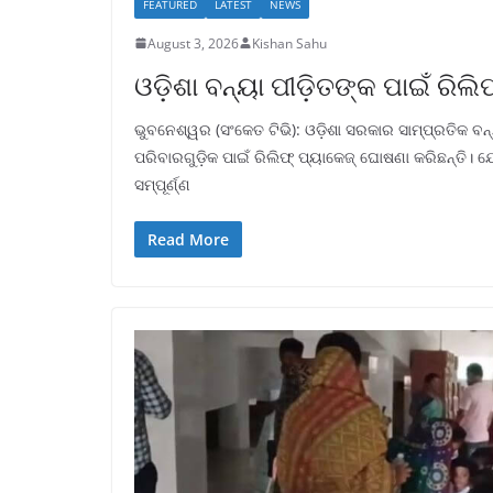
FEATURED
LATEST
NEWS
August 3, 2026
Kishan Sahu
ଓଡ଼ିଶା ବନ୍ୟା ପୀଡ଼ିତଙ୍କ ପାଇଁ ରି
ଭୁବନେଶ୍ୱର (ସଂକେତ ଟିଭି): ଓଡ଼ିଶା ସରକାର ସାମ୍ପ୍ରତିକ ବ
ପରିବାରଗୁଡ଼ିକ ପାଇଁ ରିଲିଫ୍ ପ୍ୟାକେଜ୍ ଘୋଷଣା କରିଛନ୍ତି। 
ସମ୍ପୂର୍ଣ୍ଣ
Read More