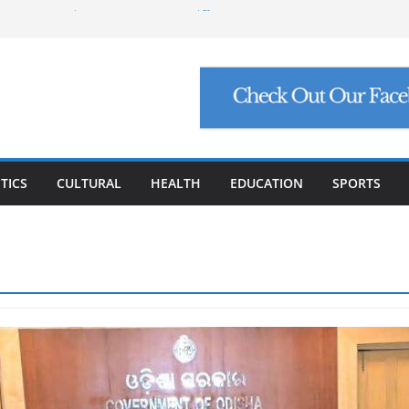
ପୋର୍ଟ ମାଗିଲେ ଉନ୍ନୟନ କମିଶନର, ସଚିବଙ୍କୁ କଠୋର
ଟି ମାମଲା: ମୁଖ୍ୟ ଅଭିଯୁକ୍ତ ମନୋଜ ପାଢ଼ୀଙ୍କୁ ମିଳିଲା
 ନିଯୁକ୍ତି ଠକେଇ, ମୁଖ୍ୟ ପ୍ରଶାସକଙ୍କ ଦସ୍ତଖତ ଜାଲ୍
 ପେଟ୍ରୋଲ, ସୁପ୍ରିମକୋର୍ଟଙ୍କ ବଡ଼ ନିର୍ଦ୍ଦେଶ
ାଙ୍କୁ ୮ ଗ୍ରାମ ସୁନା-ଶାଢ଼ୀ, ଏଆଇ ପ୍ରଶିକ୍ଷଣ ପାଇଁ ୫
ଷଣା
TICS
CULTURAL
HEALTH
EDUCATION
SPORTS