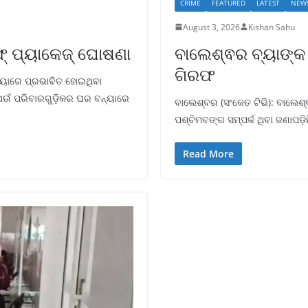
CRIME
FEATURED
LATEST
NEW
August 3, 2026
Kishan Sahu
ଲିଫ୍ ପ୍ୟାକେଜ୍ ଘୋଷଣା
ବାଲେଶ୍ଵର ବ୍ୟାଙ୍କ
ଗିରଫ
ନ୍ୟାରେ ପ୍ରଭାବିତ ହୋଇଥିବା
ଯେଉଁ ପରିବାରଗୁଡ଼ିକର ଘର ବନ୍ୟାରେ
ବାଲେଶ୍ବର (ସଂକେତ ଟିଭି): ବାଲେଶ୍
ପଶ୍ଚିମବଙ୍ଗ ସମ୍ପର୍କ ଥିବା ଜଣାପଡ
Read More