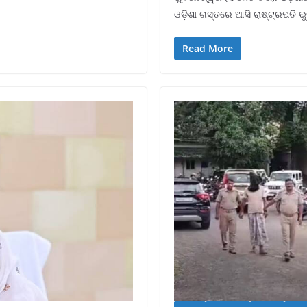
ଓଡ଼ିଶା ଗସ୍ତରେ ଆସି ରାଷ୍ଟ୍ରପତି 
Read More