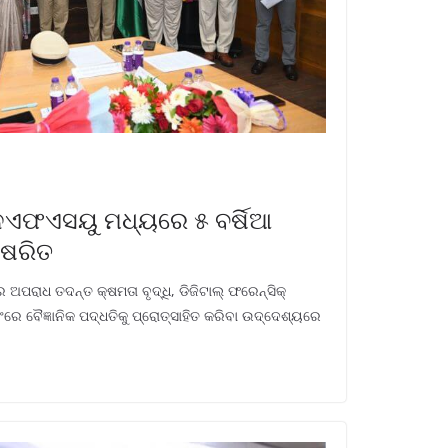
ନଏଫଏସୟୁ ମଧ୍ୟରେ ୫ ବର୍ଷିଆ
୍ଷରିତ
ଅପରାଧ ତଦନ୍ତ କ୍ଷମତା ବୃଦ୍ଧି, ଡିଜିଟାଲ୍ ଫରେନ୍ସିକ୍
ଂରେ ବୈଜ୍ଞାନିକ ପଦ୍ଧତିକୁ ପ୍ରୋତ୍ସାହିତ କରିବା ଉଦ୍ଦେଶ୍ୟରେ