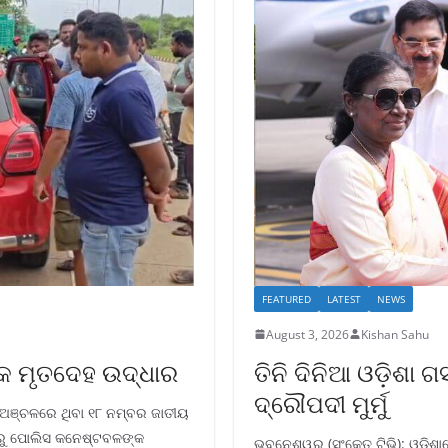
FEATURED
LATEST
NEWS
August 3, 2026
Kishan Sahu
କ ମୃତଦେହ ଉଦ୍ଧାର
ତିନି ଦିନିଆ ଓଡ଼ିଶା 
ଦ୍ରୌପଦୀ ମୁର୍ମୁ
ର ଅଞ୍ଚଳରେ ଥିବା ୧୮ ନମ୍ବର ଜାତୀୟ
ାରରୁ ପୋଲିସ କନେଷ୍ଟବଳଙ୍କ
ଭୁବନେଶ୍ୱର (ସଂକେତ ଟିଭି): ଓଡ଼ିଶାରେ