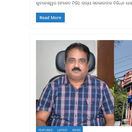
ଭୁବନେଶ୍ୱର (ସଂକେତ ଟିଭି): ରାଜ୍ୟ ସରକାରଙ୍କ ବିଭିନ୍ନ ଯ
Read More
FEATURED
LATEST
NEWS