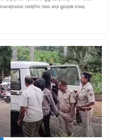
ଭୁବନେଶ୍ବରରେ ପହଞ୍ଚିବା ପରେ କଡ଼ା ସୁରକ୍ଷା ବଳୟ