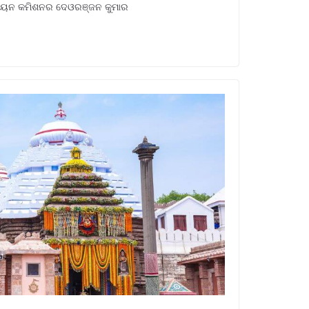
ଉନ୍ନୟନ କମିଶନର ଦେଓରଞ୍ଜନ କୁମାର