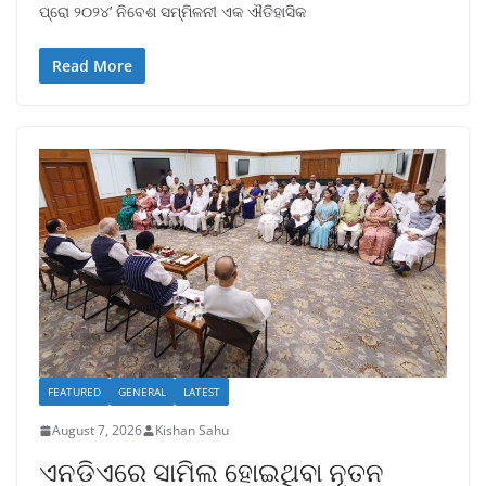
ପ୍ରୋ ୨୦୨୪’ ନିବେଶ ସମ୍ମିଳନୀ ଏକ ଐତିହାସିକ
Read More
FEATURED
GENERAL
LATEST
August 7, 2026
Kishan Sahu
ଏନଡିଏରେ ସାମିଲ ହୋଇଥିବା ନୂତନ