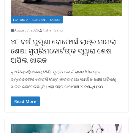
FEATURED
GENERAL
LATEST
August 7, 2026
Kishan Sahu
୪୮ ବର୍ଷ ପୁରୁଣା ବୋଫୋର୍ସ ଲାଞ୍ଚ ମାମଲା
ଶେଷ: ସୁପ୍ରିମକୋର୍ଟଙ୍କ ଦ୍ୱାରା ଶେଷ
ଅପିଲ ଖାରଜ
ନୂଆଦିଲ୍ଲୀ(ସଂକେତ୍ ଟିଭି): ସୁପ୍ରିମକୋର୍ଟ ରାଜନୈତିକ ରୂପେ
ସମ୍ବେଦନଶୀଳ ବୋଫର୍ସ ଲାଞ୍ଚ କାରବାରରେ ଲମ୍ବିତ ଶେଷ ଅପିଲକୁ
ଖାରଜ କରିଦେଇଛନ୍ତି। ଏହା ସହିତ ପାଖାପାଖି ୪ ଦଶନ୍ଧି (୪୦
Read More