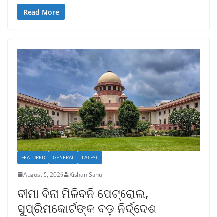
Read More
FEATURED
GENERAL
LATEST
August 5, 2026
Kishan Sahu
ବୀମା ବିନା ମିଳିବନି ପେଟ୍ରୋଲ,
ସୁପ୍ରିମକୋର୍ଟଙ୍କ ବଡ଼ ନିର୍ଦ୍ଦେଶ