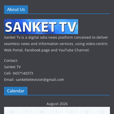
About Us
Sanket Tv is a digital odia news platform conceived to deliver
seamless news and information services, using video-centric
Web Portal, Facebook page and YouTube Channel.
Contact-
Sanket TV
Cell- 9437140373
Email- sankettelevision@gmail.com
Calendar
August 2026
M
T
W
T
F
S
S