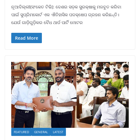
ନୂଆଦିଲ୍ଲୀ(ସଂକେତ ଟିଭି): ଦେଶର ସଡ଼କ ସୁରକ୍ଷାକୁ ମଜବୁତ କରିବା
ପାଇଁ ସୁପ୍ରିମକୋର୍ଟ ଏକ ଐତିହାସିକ ପଦକ୍ଷେପ ଗ୍ରହଣ କରିଛନ୍ତି।
ଯେଉଁ ଗାଡ଼ିଗୁଡ଼ିକର ବୈଧ ଥାର୍ଡ ପାର୍ଟି ମୋଟର
Read More
FEATURED
GENERAL
LATEST