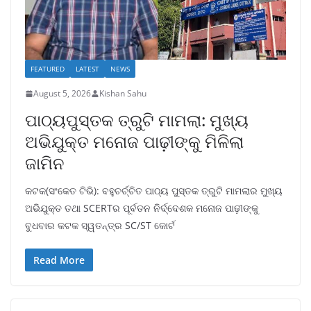
FEATURED
LATEST
NEWS
August 5, 2026
Kishan Sahu
ପାଠ୍ୟପୁସ୍ତକ ତ୍ରୁଟି ମାମଲା: ମୁଖ୍ୟ
ଅଭିଯୁକ୍ତ ମନୋଜ ପାଢ଼ୀଙ୍କୁ ମିଳିଲା
ଜାମିନ
କଟକ(ସଂକେତ ଟିଭି): ବହୁଚର୍ଚ୍ଚିତ ପାଠ୍ୟ ପୁସ୍ତକ ତ୍ରୁଟି ମାମଲାର ମୁଖ୍ୟ
ଅଭିଯୁକ୍ତ ତଥା SCERTର ପୂର୍ବତନ ନିର୍ଦ୍ଦେଶକ ମନୋଜ ପାଢ଼ୀଙ୍କୁ
ବୁଧବାର କଟକ ସ୍ୱତନ୍ତ୍ର SC/ST କୋର୍ଟ
Read More