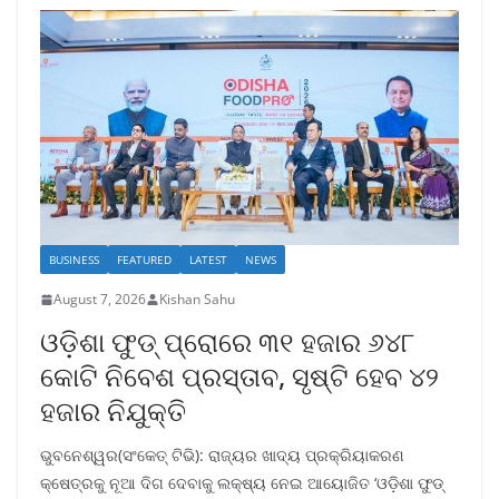
BUSINESS
FEATURED
LATEST
NEWS
August 7, 2026
Kishan Sahu
ଓଡ଼ିଶା ଫୁଡ୍ ପ୍ରୋରେ ୩୧ ହଜାର ୬୪୮
କୋଟି ନିବେଶ ପ୍ରସ୍ତାବ, ସୃଷ୍ଟି ହେବ ୪୨
ହଜାର ନିଯୁକ୍ତି
ଭୁବନେଶ୍ୱର(ସଂକେତ୍ ଟିଭି): ରାଜ୍ୟର ଖାଦ୍ୟ ପ୍ରକ୍ରିୟାକରଣ
କ୍ଷେତ୍ରକୁ ନୂଆ ଦିଗ ଦେବାକୁ ଲକ୍ଷ୍ୟ ନେଇ ଆୟୋଜିତ ‘ଓଡ଼ିଶା ଫୁଡ୍