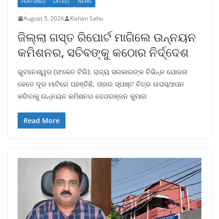
FEATURED
LATEST
NEWS
August 5, 2026
Kishan Sahu
ଜିଲ୍ଲା ଗସ୍ତ ରିପୋର୍ଟ ମାଗିଲେ ଉନ୍ନୟନ
କମିଶନର, ସଚିବଙ୍କୁ କଠୋର ନିର୍ଦ୍ଦେଶ
ଭୁବନେଶ୍ୱର (ସଂକେତ ଟିଭି): ରାଜ୍ୟ ସରକାରଙ୍କ ବିଭିନ୍ନ ଯୋଜନା
କେତେ ଦୂର ମାଟିରେ ପହଞ୍ଚିଛି, ତାହାର ସ୍ପଷ୍ଟ ଚିତ୍ର ଉପସ୍ଥାପନ
କରିବାକୁ ଉନ୍ନୟନ କମିଶନର ଦେଓରଞ୍ଜନ କୁମାର
Read More