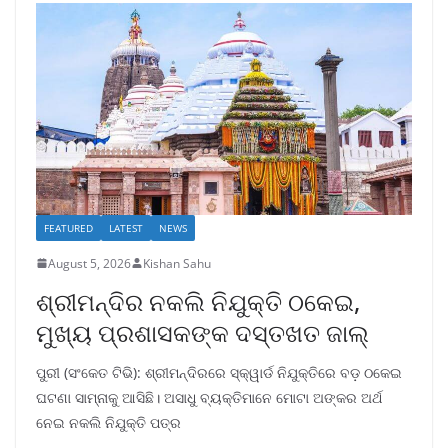
FEATURED
LATEST
NEWS
August 5, 2026
Kishan Sahu
ଶ୍ରୀମନ୍ଦିର ନକଲି ନିଯୁକ୍ତି ଠକେଇ,
ମୁଖ୍ୟ ପ୍ରଶାସକଙ୍କ ଦସ୍ତଖତ ଜାଲ୍
ପୁରୀ (ସଂକେତ ଟିଭି): ଶ୍ରୀମନ୍ଦିରରେ ସ୍କ୍ୱାର୍ଡ ନିଯୁକ୍ତିରେ ବଡ଼ ଠକେଇ
ଘଟଣା ସାମ୍ନାକୁ ଆସିଛି। ଅସାଧୁ ବ୍ୟକ୍ତିମାନେ ମୋଟା ଅଙ୍କର ଅର୍ଥ
ନେଇ ନକଲି ନିଯୁକ୍ତି ପତ୍ର