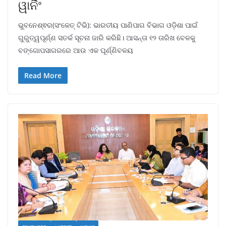
ୱାର୍ନିଂ
ଭୁବନେଶ୍ଵର(ସଂକେତ୍ ଟିଭି): ଭାରତୀୟ ପାଣିପାଗ ବିଭାଗ ଓଡ଼ିଶା ପାଇଁ
ଗୁରୁତ୍ୱପୂର୍ଣ୍ଣ ସତର୍କ ସୂଚନା ଜାରି କରିଛି। ଆସନ୍ତା ୧୨ ତାରିଖ ବେଳକୁ
ବଙ୍ଗୋପସାଗରରେ ଆଉ ଏକ ଘୂର୍ଣ୍ଣିବଳୟ
Read More