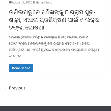
August 5, 2026
Kishan Sahu
ତାମିଲନାଡୁରେ ମହିଳାଙ୍କୁ ୮ ଗ୍ରାମ ସୁନା-
ଶାଢ଼ୀ, ଏଆଇ ପ୍ରଶିକ୍ଷଣ ପାଇଁ ୫ ଲକ୍ଷ
ଟଙ୍କା ଘୋଷଣା
ଚେନ୍ନାଇ(ସଂକେତ ଟିଭି): ତାମିଲନାଡୁର ବିଜୟ ସରକାର ବଜେଟ
୨୦୨୬-୨୭ରେ ମହିଳାମାନଙ୍କୁ ବଡ଼ ଉପହାର ଦେଇଛନ୍ତି। ରାଜ୍ୟ
ଅର୍ଥମନ୍ତ୍ରୀ ଏନ. ମେରୀ ୱିଲସନ୍ ବିଧାନସଭାରେ ଉପସ୍ଥାପିତ କରିଥିବା
ବଜେଟର
Read More
← Previous