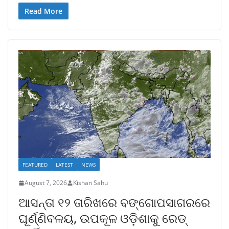
Read More
FEATURED
LATEST
NEWS
August 7, 2026
Kishan Sahu
ଆସନ୍ତା ୧୨ ତାରିଖରେ ବଙ୍ଗୋପସାଗରରେ
ଘୂର୍ଣ୍ଣିବଳୟ, ଉପକୂଳ ଓଡ଼ିଶାକୁ ରେଡ୍