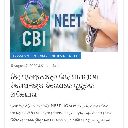
EDUCATION
FEATURED
GENERAL
LATEST
August 7, 2026
Kishan Sahu
ନିଟ୍ ପ୍ରଶ୍ନପତ୍ର ଲିକ୍ ମାମଲା: ୩
ବିଶେଷଜ୍ଞଙ୍କ ବିରୋଧରେ ଗୁରୁତର
ଅଭିଯୋଗ
ନୂଆଦିଲ୍ଲୀ(ସଂକେତ୍ ଟିଭି): NEET-UG ୨୦୨୬ ପ୍ରଶ୍ନପତ୍ର ଲିକ୍
ମାମଲାରେ ସିବିଆଇ ପକ୍ଷରୁ ଦାଖଲ କରାଯାଇଥିବା ଚାର୍ଜସିଟ୍ ବ୍ୟାପକ
ଡିଜିଟାଲ୍ ଫରେନ୍ସିକ୍ ପ୍ରମାଣ ଉପରେ ଆଧାରିତ। ଏଥିରେ ପୁଣେରେ