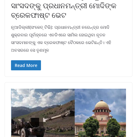
ସାଂସଦଙ୍କୁ ପ୍ରଧାନମନ୍ତ୍ରୀ ମୋଦିଙ୍କ
ବ୍ରେକଫାଷ୍ଟ ଭେଟ
ନୂଆଦିଲ୍ଲୀ(ସଂକେତ୍ ଟିଭି): ପ୍ରଧାନମନ୍ତ୍ରୀ ନରେନ୍ଦ୍ର ମୋଦି
ଶୁକ୍ରବାର ପୂର୍ବାହ୍ନରେ ଏନଡିଏରେ ସାମିଲ ହୋଇଥିବା ନୂତନ
ସାଂସଦମାନଙ୍କୁ ଏକ ବ୍ରେକଫାଷ୍ଟ ବୈଠକରେ ଭେଟିଛନ୍ତି। ଏହି
ଅବସରରେ ସେ ତୃଣମୂଳ
Read More