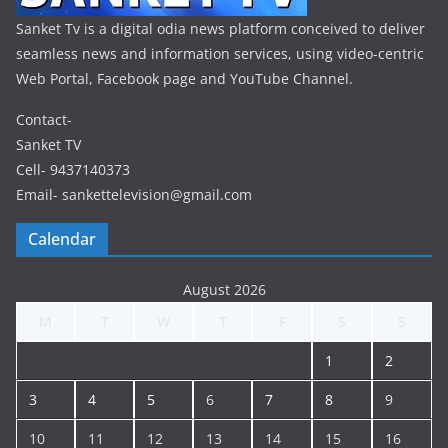
Sanket Tv is a digital odia news platform conceived to deliver
seamless news and information services, using video-centric
Web Portal, Facebook page and YouTube Channel.
Contact-
Sanket TV
Cell- 9437140373
Email- sankettelevision@gmail.com
Calendar
August 2026
M
T
W
T
F
S
S
1
2
3
4
5
6
7
8
9
10
11
12
13
14
15
16