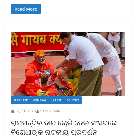
Read More
FEATURED
GENERAL
LATEST
POLITICS
July 31, 2026
Kishan Sahu
ରାମମନ୍ଦିର ଦାନ ଚୋରି ନେଇ ସଂସଦରେ
ବିରୋଧୀଙ୍କ ନାଟକୀୟ ପ୍ରଦର୍ଶନ