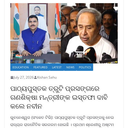
EDUCATION
FEATURED
LATEST
NEWS
POLITICS
July 27, 2026
Kishan Sahu
ପାଠ୍ୟପୁସ୍ତକ ତ୍ରୁଟି ପ୍ରସଙ୍ଗରେ
ଗଣଶିକ୍ଷା ମନ୍ତ୍ରୀଙ୍କ ଇସ୍ତଫା ଦାବି
କଲେ ନବୀନ
ଭୁବନେଶ୍ୱର (ସଂକେତ ଟିଭି): ପାଠ୍ୟପୁସ୍ତକ ତ୍ରୁଟି ପ୍ରସଙ୍ଗକୁ ନେଇ
ରାଜ୍ୟର ରାଜନୈତିକ ସରଗରମ ହୋଇଛି । ପ୍ରଥମ ଶ୍ରେଣୀରୁ ଅଷ୍ଟମ