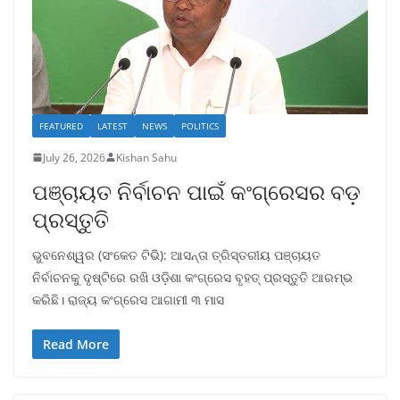
FEATURED
LATEST
NEWS
POLITICS
July 26, 2026
Kishan Sahu
ପଞ୍ଚାୟତ ନିର୍ବାଚନ ପାଇଁ କଂଗ୍ରେସର ବଡ଼
ପ୍ରସ୍ତୁତି
ଭୁବନେଶ୍ୱର (ସଂକେତ ଟିଭି): ଆସନ୍ତା ତ୍ରିସ୍ତରୀୟ ପଞ୍ଚାୟତ
ନିର୍ବାଚନକୁ ଦୃଷ୍ଟିରେ ରଖି ଓଡ଼ିଶା କଂଗ୍ରେସ ବୃହତ୍ ପ୍ରସ୍ତୁତି ଆରମ୍ଭ
କରିଛି। ରାଜ୍ୟ କଂଗ୍ରେସ ଆଗାମୀ ୩ ମାସ
Read More