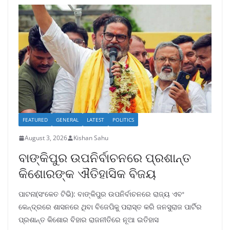
FEATURED
GENERAL
LATEST
POLITICS
August 3, 2026
Kishan Sahu
ବାଙ୍କିପୁର ଉପନିର୍ବାଚନରେ ପ୍ରଶାନ୍ତ
କିଶୋରଙ୍କ ଐତିହାସିକ ବିଜୟ
ପାଟନା(ସଂକେତ ଟିଭି): ବାଙ୍କିପୁର ଉପନିର୍ବାଚନରେ ରାଜ୍ୟ ଏବଂ
କେନ୍ଦ୍ରରେ ଶାସନରେ ଥିବା ବିଜେପିକୁ ପରାସ୍ତ କରି ଜନସୁରାଜ ପାର୍ଟିର
ପ୍ରଶାନ୍ତ କିଶୋର ବିହାର ରାଜନୀତିରେ ନୂଆ ଇତିହାସ