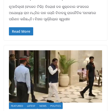
ନୂଆଦିଲ୍ଲୀ (ସଂକେତ ଟିଭି): ବିରୋଧୀ ଦଳ ଶୁକ୍ରବାର ସଂସଦରେ
ଅଯୋଧ୍ୟା ରାମ ମନ୍ଦିର ଦାନ ଚୋରି ବିବାଦକୁ ରାଜନୈତିକ ‘ତାମସା’ରେ
ପରିଣତ କରିଛନ୍ତି। ବିହାର ପୂର୍ଣ୍ଣିୟାର ସ୍ୱାଧୀନ
Read More
FEATURED
LATEST
NEWS
POLITICS