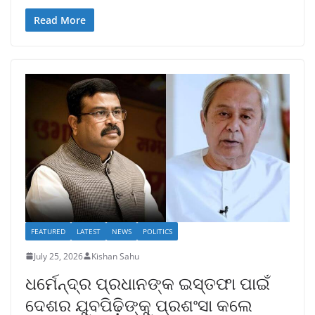
Read More
FEATURED
LATEST
NEWS
POLITICS
July 25, 2026
Kishan Sahu
ଧର୍ମେନ୍ଦ୍ର ପ୍ରଧାନଙ୍କ ଇସ୍ତଫା ପାଇଁ
ଦେଶର ଯୁବପିଢ଼ିଙ୍କୁ ପ୍ରଶଂସା କଲେ