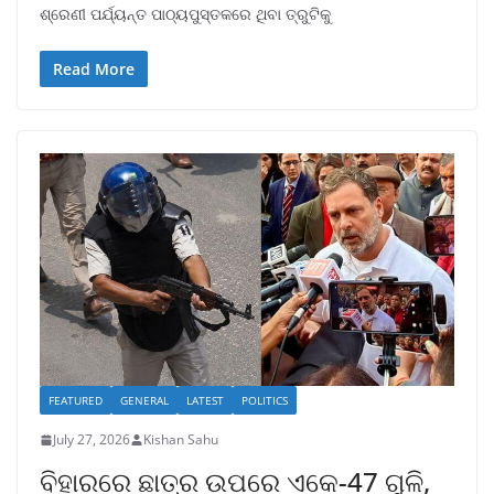
ଶ୍ରେଣୀ ପର୍ଯ୍ୟନ୍ତ ପାଠ୍ୟପୁସ୍ତକରେ ଥିବା ତ୍ରୁଟିକୁ
Read More
FEATURED
GENERAL
LATEST
POLITICS
July 27, 2026
Kishan Sahu
ବିହାରରେ ଛାତ୍ର ଉପରେ ଏକେ-47 ଗୁଳି,