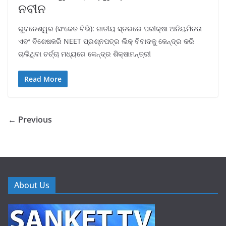
ନବୀନ
ଭୁବନେଶ୍ୱର (ସଂକେତ ଟିଭି): ଜାତୀୟ ସ୍ତରରେ ପରୀକ୍ଷା ଅନିୟମିତତା
ଏବଂ ବିଶେଷକରି NEET ପ୍ରଶ୍ନପତ୍ର ଲିକ୍ ବିବାଦକୁ କେନ୍ଦ୍ର କରି
ଚାଲିଥିବା ଚର୍ଚ୍ଚା ମଧ୍ୟରେ କେନ୍ଦ୍ର ଶିକ୍ଷାମନ୍ତ୍ରୀ
Read More
← Previous
About Us