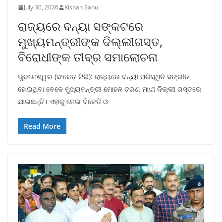
July 30, 2026
Kishan Sahu
ରାଜ୍ୟରେ ବନ୍ୟା ସଙ୍କଟରେ
ମୁଖ୍ୟମନ୍ତ୍ରୀଙ୍କ ଦିଲ୍ଲୀଗସ୍ତ,
ବିରୋଧୀଙ୍କ ତୀବ୍ର ସମାଲୋଚନା
ଭୁବନେଶ୍ୱର (ସଂକେତ ଟିଭି): ରାଜ୍ୟରେ ବନ୍ୟା ପରିସ୍ଥିତି ସଙ୍ଗୀନ
ହୋଇଥିବା ବେଳେ ମୁଖ୍ୟମନ୍ତ୍ରୀ ମୋହନ ଚରଣ ମାଝୀ ଦିଲ୍ଲୀ ଗସ୍ତରେ
ଯାଇଛନ୍ତି। ଏହାକୁ ନେଇ ବିଜେଡି ଓ
Read More