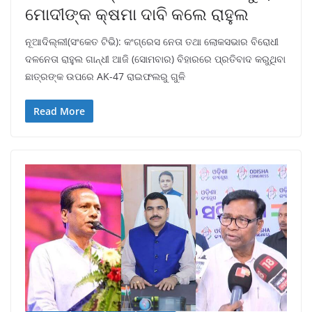
ମୋଦୀଙ୍କ କ୍ଷମା ଦାବି କଲେ ରାହୁଲ
ନୂଆଦିଲ୍ଲୀ(ସଂକେତ ଟିଭି): କଂଗ୍ରେସ ନେତା ତଥା ଲୋକସଭାର ବିରୋଧୀ
ଦଳନେତା ରାହୁଲ ଗାନ୍ଧୀ ଆଜି (ସୋମବାର) ବିହାରରେ ପ୍ରତିବାଦ କରୁଥିବା
ଛାତ୍ରଙ୍କ ଉପରେ AK-47 ରାଇଫଲରୁ ଗୁଳି
Read More