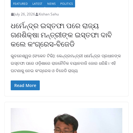
FEATURED
LATEST
NEWS
POLITICS
July 26, 2026
Kishan Sahu
ଧର୍ମେନ୍ଦ୍ର ଇସ୍ତଫା ପରେ ରାଜ୍ୟ
ଗଣଶିକ୍ଷା ମନ୍ତ୍ରୀଙ୍କ ଇସ୍ତଫା ଦାବି
କଲେ କଂଗ୍ରେସ-ବିଜେଡି
ଭୁବନେଶ୍ୱର (ସଂକେତ ଟିଭି): କେନ୍ଦ୍ରମନ୍ତ୍ରୀ ଧର୍ମେନ୍ଦ୍ର ପ୍ରଧାନଙ୍କ
ଇସ୍ତଫା ପରେ ଓଡ଼ିଶାରେ ରାଜନୈତିକ ବୟାନବାଜି ଜୋର ଧରିଛି। ଏହି
ଘଟଣାକୁ ନେଇ କଂଗ୍ରେସ ଓ ବିଜେଡି ରାଜ୍ୟ
Read More