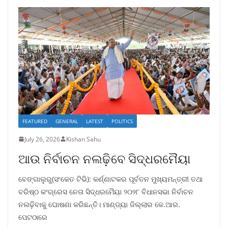
FEATURED
GENERAL
LATEST
POLITICS
July 26, 2026
Kishan Sahu
ଆଉ ନିର୍ବାଚନ ନଲଢ଼ିବେ ସିଦ୍ଧରମୈୟା
ବେଙ୍ଗାଲୁରୁ(ସଂକେତ ଟିଭି): କର୍ଣ୍ଣାଟକର ପୂର୍ବତନ ମୁଖ୍ୟମନ୍ତ୍ରୀ ତଥା
ବରିଷ୍ଠ କଂଗ୍ରେସ ନେତା ସିଦ୍ଧରମୈୟା ୨୦୨୮ ବିଧାନସଭା ନିର୍ବାଚନ
ନଲଢ଼ିବାକୁ ଘୋଷଣା କରିଛନ୍ତି। ମାଣ୍ଡ୍ୟା ଜିଲ୍ଲାର କେ.ଆର.
ପେଟଠାରେ