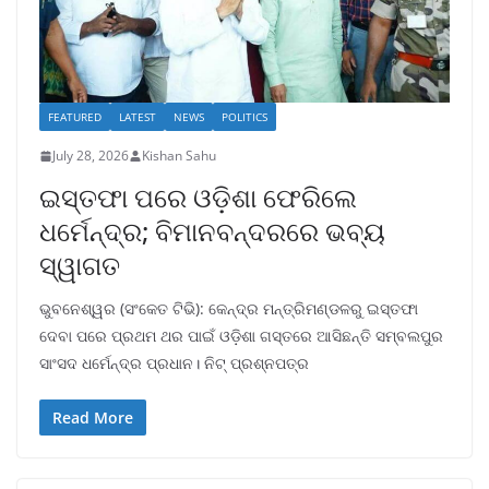
FEATURED
LATEST
NEWS
POLITICS
July 28, 2026
Kishan Sahu
ଇସ୍ତଫା ପରେ ଓଡ଼ିଶା ଫେରିଲେ
ଧର୍ମେନ୍ଦ୍ର; ବିମାନବନ୍ଦରରେ ଭବ୍ୟ
ସ୍ୱାଗତ
ଭୁବନେଶ୍ୱର (ସଂକେତ ଟିଭି): କେନ୍ଦ୍ର ମନ୍ତ୍ରିମଣ୍ଡଳରୁ ଇସ୍ତଫା
ଦେବା ପରେ ପ୍ରଥମ ଥର ପାଇଁ ଓଡ଼ିଶା ଗସ୍ତରେ ଆସିଛନ୍ତି ସମ୍ବଲପୁର
ସାଂସଦ ଧର୍ମେନ୍ଦ୍ର ପ୍ରଧାନ। ନିଟ୍ ପ୍ରଶ୍ନପତ୍ର
Read More