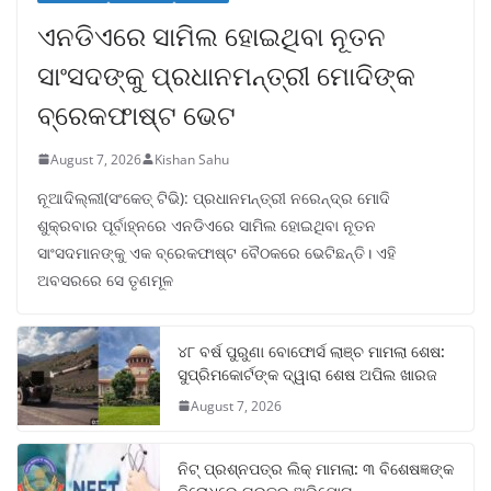
ଏନଡିଏରେ ସାମିଲ ହୋଇଥିବା ନୂତନ
ସାଂସଦଙ୍କୁ ପ୍ରଧାନମନ୍ତ୍ରୀ ମୋଦିଙ୍କ
ବ୍ରେକଫାଷ୍ଟ ଭେଟ
August 7, 2026
Kishan Sahu
ନୂଆଦିଲ୍ଲୀ(ସଂକେତ୍ ଟିଭି): ପ୍ରଧାନମନ୍ତ୍ରୀ ନରେନ୍ଦ୍ର ମୋଦି
ଶୁକ୍ରବାର ପୂର୍ବାହ୍ନରେ ଏନଡିଏରେ ସାମିଲ ହୋଇଥିବା ନୂତନ
ସାଂସଦମାନଙ୍କୁ ଏକ ବ୍ରେକଫାଷ୍ଟ ବୈଠକରେ ଭେଟିଛନ୍ତି। ଏହି
ଅବସରରେ ସେ ତୃଣମୂଳ
୪୮ ବର୍ଷ ପୁରୁଣା ବୋଫୋର୍ସ ଲାଞ୍ଚ ମାମଲା ଶେଷ:
ସୁପ୍ରିମକୋର୍ଟଙ୍କ ଦ୍ୱାରା ଶେଷ ଅପିଲ ଖାରଜ
August 7, 2026
ନିଟ୍ ପ୍ରଶ୍ନପତ୍ର ଲିକ୍ ମାମଲା: ୩ ବିଶେଷଜ୍ଞଙ୍କ