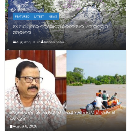
FEATURED
LATEST
NEWS
୧୪ ଅଗଷ୍ଟରେ ବଙ୍ଗୋପସାଗରରେ ଆଉ ଏକ ଲଘୁଚାପ
ସମ୍ଭାବନା
August 8, 2026
Kishan Sahu
ଉତ୍ତର ଓଡ଼ିଶାରେ ସମ୍ଭାବ୍ୟ ବନ୍ୟା ମୁକାବିଲା ପାଇଁ ସରକାର
ପ୍ରସ୍ତୁତ
August 8, 2026