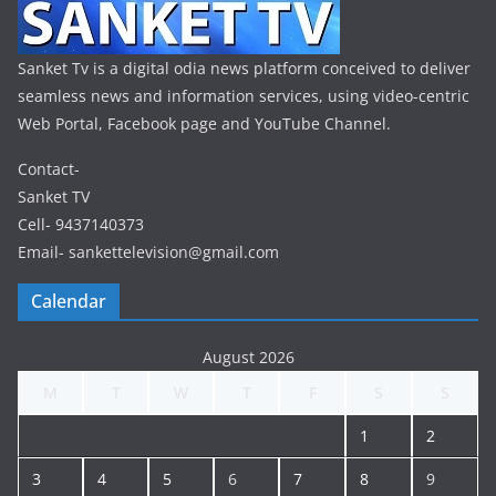
Sanket Tv is a digital odia news platform conceived to deliver
seamless news and information services, using video-centric
Web Portal, Facebook page and YouTube Channel.
Contact-
Sanket TV
Cell- 9437140373
Email- sankettelevision@gmail.com
Calendar
August 2026
M
T
W
T
F
S
S
1
2
3
4
5
6
7
8
9