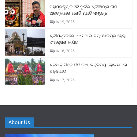
ମହାପ୍ରଭୁଙ୍କ ୯ଟି ଦୁର୍ଲଭ ଶ୍ରୀଅଙ୍ଗ ଲାଗି
ଅଳଙ୍କାରର ଗଣତି ମଣତି ସମ୍ପନ୍ନ
July 19, 2026
ଶ୍ରୀମନ୍ଦିରରେ ଏଏସଆଇ ଟିମ୍: ଆରମ୍ଭ ହେଲା
ସଂରକ୍ଷଣ କାର୍ଯ୍ୟ
July 18, 2026
ଶରଧାବାଲିରେ ତିନି ରଥ, ଭକ୍ତିମୟ ହୋଇଉଠିଲା
ବଡ଼ଦାଣ୍ଡ
July 17, 2026
About Us