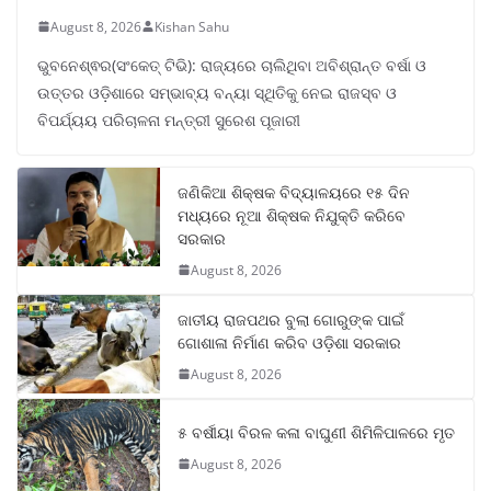
August 8, 2026
Kishan Sahu
ଭୁବନେଶ୍ଵର(ସଂକେତ୍ ଟିଭି): ରାଜ୍ୟରେ ଚାଲିଥିବା ଅବିଶ୍ରାନ୍ତ ବର୍ଷା ଓ
ଉତ୍ତର ଓଡ଼ିଶାରେ ସମ୍ଭାବ୍ୟ ବନ୍ୟା ସ୍ଥିତିକୁ ନେଇ ରାଜସ୍ବ ଓ
ବିପର୍ଯ୍ୟୟ ପରିଚାଳନା ମନ୍ତ୍ରୀ ସୁରେଶ ପୂଜାରୀ
ଜଣିକିଆ ଶିକ୍ଷକ ବିଦ୍ୟାଳୟରେ ୧୫ ଦିନ
ମଧ୍ୟରେ ନୂଆ ଶିକ୍ଷକ ନିଯୁକ୍ତି କରିବେ
ସରକାର
August 8, 2026
ଜାତୀୟ ରାଜପଥର ବୁଲା ଗୋରୁଙ୍କ ପାଇଁ
ଗୋଶାଳା ନିର୍ମାଣ କରିବ ଓଡ଼ିଶା ସରକାର
August 8, 2026
୫ ବର୍ଷୀୟା ବିରଳ କଳା ବାଘୁଣୀ ଶିମିଳିପାଳରେ ମୃତ
August 8, 2026