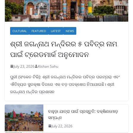
CULTURAL
FEATURED
LATEST
NEWS
ଶ୍ରୀ ଜଗନ୍ନାଥ ମନ୍ଦିରର ୫ ପବିତ୍ର ନାମ
ପାଇଁ ଟ୍ରେଡମାର୍କ ଅନୁମୋଦନ
July 23, 2026
Kishan Sahu
ପୁରୀ (ସଂକେତ ଟିଭି): ଶ୍ରୀ ଜଗନ୍ନାଥ ମନ୍ଦିରର ପବିତ୍ର ପରମ୍ପରା ଏବଂ
ଐତିହ୍ୟର ସୁରକ୍ଷା ଦିଗରେ ଏକ ବଡ଼ ପଦକ୍ଷେପ ନିଆଯାଇଛି। ଶ୍ରୀ
ଜଗନ୍ନାଥ ମନ୍ଦିର ପ୍ରଶାସନ
ବାହୁଡ଼ା ଯାତ୍ରା ପାଇଁ ପ୍ରସ୍ତୁତି: ଦକ୍ଷିଣମୋଡ଼
ସମ୍ପନ୍ନ
July 22, 2026