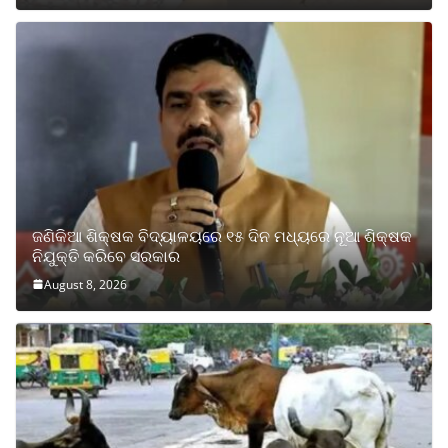
ଜଣିକିଆ ଶିକ୍ଷକ ବିଦ୍ୟାଳୟରେ ୧୫ ଦିନ ମଧ୍ୟରେ ନୂଆ ଶିକ୍ଷକ
ନିଯୁକ୍ତି କରିବେ ସରକାର
August 8, 2026