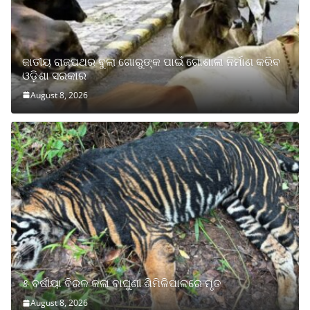
ଜାତୀୟ ରାଜପଥର ବୁଲା ଗୋରୁଙ୍କ ପାଇଁ ଗୋଶାଳା ନିର୍ମାଣ କରିବ
ଓଡ଼ିଶା ସରକାର
August 8, 2026
୫ ବର୍ଷୀୟା ବିରଳ କଳା ବାଘୁଣୀ ଶିମିଳିପାଳରେ ମୃତ
August 8, 2026