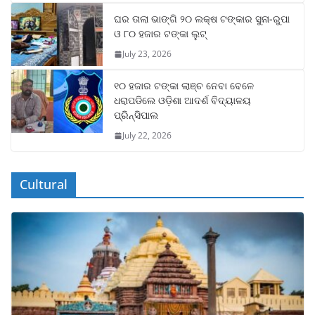
ଘର ତାଲା ଭାଙ୍ଗି ୨୦ ଲକ୍ଷ ଟଙ୍କାର ସୁନା-ରୁପା
ଓ ୮୦ ହଜାର ଟଙ୍କା ଲୁଟ୍
July 23, 2026
୧୦ ହଜାର ଟଙ୍କା ଲାଞ୍ଚ ନେବା ବେଳେ
ଧରାପଡିଲେ ଓଡ଼ିଶା ଆଦର୍ଶ ବିଦ୍ୟାଳୟ
ପ୍ରିନ୍ସିପାଲ
July 22, 2026
Cultural