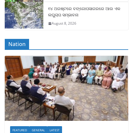
୧୪ ଅଗଷ୍ଟରେ ବଙ୍ଗୋପସାଗରରେ ଆଉ ଏକ
ଲଘୁଚାପ ସମ୍ଭାବନା
August 8, 2026
Nation
FEATURED
GENERAL
LATEST