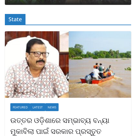
State
FEATURED
LATEST
NEWS
ଉତ୍ତର ଓଡ଼ିଶାରେ ସମ୍ଭାବ୍ୟ ବନ୍ୟା
ମୁକାବିଲା ପାଇଁ ସରକାର ପ୍ରସ୍ତୁତ