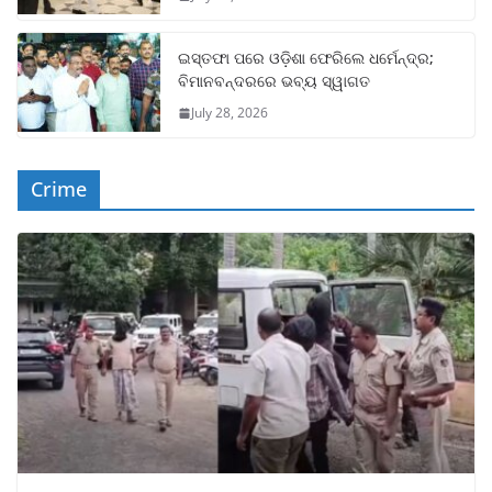
ଇସ୍ତଫା ପରେ ଓଡ଼ିଶା ଫେରିଲେ ଧର୍ମେନ୍ଦ୍ର;
ବିମାନବନ୍ଦରରେ ଭବ୍ୟ ସ୍ୱାଗତ
July 28, 2026
Crime