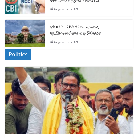
ବିରୋଧରେ ଗୁରୁତର ଅଭିଯୋଗ
August 7, 2026
ବୀମା ବିନା ମିଳିବନି ପେଟ୍ରୋଲ,
ସୁପ୍ରିମକୋର୍ଟଙ୍କ ବଡ଼ ନିର୍ଦ୍ଦେଶ
August 5, 2026
Politics