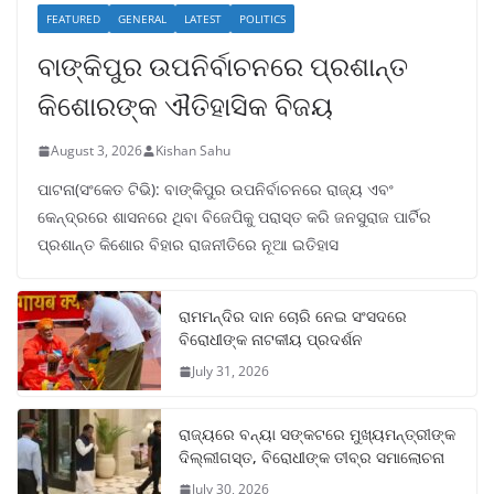
FEATURED
GENERAL
LATEST
POLITICS
ବାଙ୍କିପୁର ଉପନିର୍ବାଚନରେ ପ୍ରଶାନ୍ତ
କିଶୋରଙ୍କ ଐତିହାସିକ ବିଜୟ
August 3, 2026
Kishan Sahu
ପାଟନା(ସଂକେତ ଟିଭି): ବାଙ୍କିପୁର ଉପନିର୍ବାଚନରେ ରାଜ୍ୟ ଏବଂ
କେନ୍ଦ୍ରରେ ଶାସନରେ ଥିବା ବିଜେପିକୁ ପରାସ୍ତ କରି ଜନସୁରାଜ ପାର୍ଟିର
ପ୍ରଶାନ୍ତ କିଶୋର ବିହାର ରାଜନୀତିରେ ନୂଆ ଇତିହାସ
ରାମମନ୍ଦିର ଦାନ ଚୋରି ନେଇ ସଂସଦରେ
ବିରୋଧୀଙ୍କ ନାଟକୀୟ ପ୍ରଦର୍ଶନ
July 31, 2026
ରାଜ୍ୟରେ ବନ୍ୟା ସଙ୍କଟରେ ମୁଖ୍ୟମନ୍ତ୍ରୀଙ୍କ
ଦିଲ୍ଲୀଗସ୍ତ, ବିରୋଧୀଙ୍କ ତୀବ୍ର ସମାଲୋଚନା
July 30, 2026