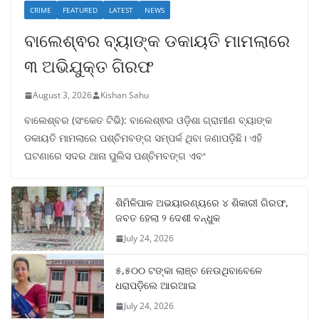
CRIME
FEATURED
LATEST
NEWS
ବାଲେଶ୍ଵର ବ୍ୟାଙ୍କ ଡକାୟତି ମାମଲାରେ
୩ ଅଭିଯୁକ୍ତ ଗିରଫ
August 3, 2026
Kishan Sahu
ବାଲେଶ୍ବର (ସଂକେତ ଟିଭି): ବାଲେଶ୍ଵର ଓଡ଼ିଶା ଗ୍ରାମୀଣ ବ୍ୟାଙ୍କ
ଡକାୟତି ମାମଲାରେ ପଶ୍ଚିମବଙ୍ଗ ସମ୍ପର୍କ ଥିବା ଜଣାପଡ଼ିଛି। ଏହି
ଘଟଣାରେ ସଦର ଥାନା ପୁଲିସ ପଶ୍ଚିମବଙ୍ଗ ଏବଂ
ଶିମିଳିପାଳ ଅଭୟାରଣ୍ୟରେ ୪ ଶିକାରୀ ଗିରଫ,
ଜବତ ହେଲା ୨ ଦେଶୀ ବନ୍ଧୁକ
July 24, 2026
୫,୫୦୦ ଟଙ୍କା ଲାଞ୍ଚ ନେଉଥିବାବେଳେ
ଧରାପଡ଼ିଲେ ଆରଆଇ
July 24, 2026