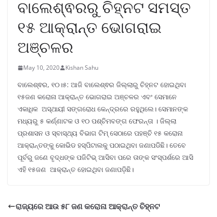
ବାଲେଶ୍ଵରରୁ ଚିହ୍ନଟ ସମସ୍ତ
୧୫ ଆକ୍ରାନ୍ତ ଭୋଗରାଇ
ଅଞ୍ଚଳର
May 10, 2020
Kishan Sahu
ବାଲେଶ୍ଵର, ୧୦।୫: ଆଜି ବାଲେଶ୍ଵର ଜିଲ୍ଲାରୁ ଚିହ୍ନଟ ହୋଇଥିବା
୧୫ଜଣ କରୋନା ଆକ୍ରାନ୍ତ ଭୋଗରାଇ ଅଞ୍ଚଳର ଏବଂ ସେମାନେ
ଏକାଧିକ ଅସ୍ଥାୟୀ ସଙ୍ଗରୋଧ କେନ୍ଦ୍ରରେ ରହୁଥିଲେ। ସେମାନଙ୍କ
ମଧ୍ୟରୁ ୫ କର୍ଣ୍ଣାଟକ ଓ ୧୦ ପଶ୍ଚିମବଙ୍ଗ ଫେରନ୍ତା । ଜିଲ୍ଲା
ପ୍ରଶାସନ ଓ ସ୍ବାସ୍ଥ୍ୟ ବିଭାଗ ଟିମ୍ ସେଠାରେ ପହଞ୍ଚି ୧୫ କରୋନା
ଆକ୍ରାନ୍ତଙ୍କୁ କୋଭିଡ ହସ୍ପିଟାଲକୁ ପଠାଇଥିବା ଜଣାପଡିଛି। ତେବେ
ପୂର୍ବରୁ ଜଣେ ବୃଦ୍ଧଙ୍କ ପଜିଟିଭ୍ ଆସିବା ପରେ ତାଙ୍କ ସଂସ୍ପର୍ଶରେ ଆସି
ଏହି ୧୫ଜଣ ଆକ୍ରାନ୍ତ ହୋଇଥିବା ଜଣାପଡ଼ିଛି।
ରାଜ୍ୟରେ ଆଉ ୫୮ ଜଣ କରୋନା ଆକ୍ରାନ୍ତ ଚିହ୍ନଟ