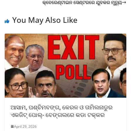
କ୍ବେରେଣ୍ଟାଇନ ସେଣ୍ଟରରେ ଯୁବକର ମୃତ୍ୟୁ
You May Also Like
ଆସାମ, ପଶ୍ଚିମବଙ୍ଗ, କେରଳ ଓ ତାମିଲନାଡୁର
ଏକଜିଟ୍ ପୋଲ୍- ବେଙ୍ଗଲରେ କଡା ଟକ୍କର
April 29, 2026