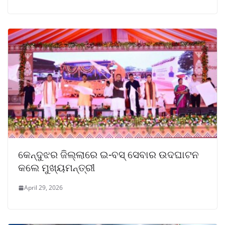
କେନ୍ଦୁଝର ଜିଲ୍ଲାରେ ଇ-ବସ୍ ସେବାର ଉଦଘାଟନ
କଲେ ମୁଖ୍ୟମନ୍ତ୍ରୀ
April 29, 2026