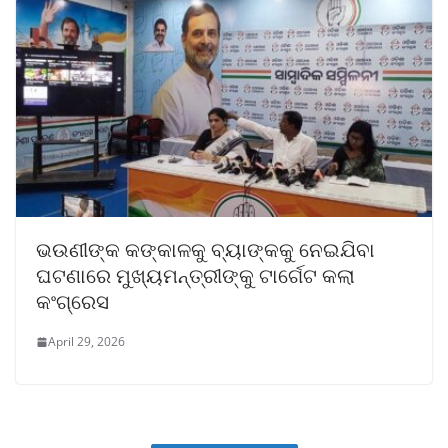
ଭଉଣୀଙ୍କ କଙ୍କାଳକୁ ବ୍ୟାଙ୍କକୁ ନେଇଯିବା
ଘଟଣାରେ ମୁଖ୍ୟମନ୍ତ୍ରୀଙ୍କୁ ଟାର୍ଗେଟ କଲା
କଂଗ୍ରେସ
April 29, 2026