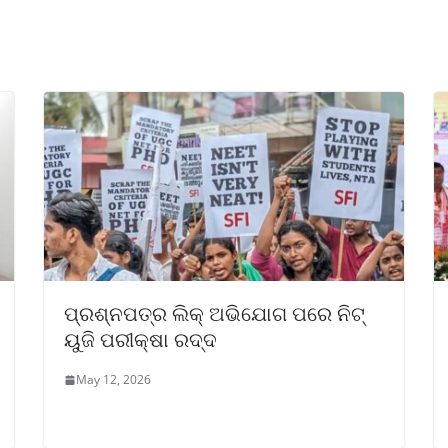
ପ୍ରଶ୍ନପତ୍ର ଲିକ୍ ଅଭିଯୋଗ ପରେ ନିଟ୍
ୟୁଜି ପରୀକ୍ଷା ରଦ୍ଦ
May 12, 2026