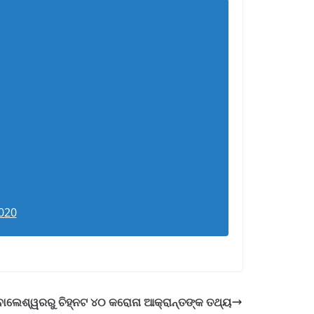
020
ବାଲେଶ୍ୱରରୁ ଚିହ୍ନଟ ୪୦ କରୋନା ଆକ୍ରାନ୍ତଙ୍କ ତଥ୍ୟ