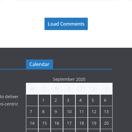
Load Comments
Calendar
September 2020
M
T
W
T
F
S
S
to deliver
1
2
3
4
5
6
o-centric
7
8
9
10
11
12
13
14
15
16
17
18
19
20