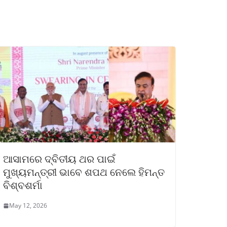
ଆସାମରେ ଦ୍ବିତୀୟ ଥର ପାଇଁ
ମୁଖ୍ୟମନ୍ତ୍ରୀ ଭାବେ ଶପଥ ନେଲେ ହିମନ୍ତ
ବିଶ୍ବଶର୍ମା
May 12, 2026