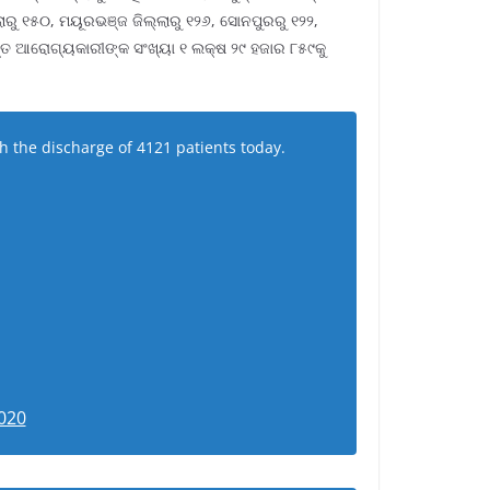
ଲାରୁ ୧୫୦, ମୟୂରଭଞ୍ଜ ଜିଲ୍ଲାରୁ ୧୨୬, ସୋନପୁରରୁ ୧୨୨,
ନ୍ତ ଆରୋଗ୍ୟକାରୀଙ୍କ ସଂଖ୍ୟା ୧ ଲକ୍ଷ ୨୯ ହଜାର ୮୫୯କୁ
h the discharge of 4121 patients today.
020