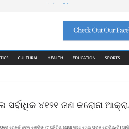
 ୩୧ ହଜାର ୬୪୮ କୋଟି ନିବେଶ ପ୍ରସ୍ତାବ, ସୃଷ୍ଟି ହେବ
ଥିବା ନୂତନ ସାଂସଦଙ୍କୁ ପ୍ରଧାନମନ୍ତ୍ରୀ ମୋଦିଙ୍କ
ର୍ସ ଲାଞ୍ଚ ମାମଲା ଶେଷ: ସୁପ୍ରିମକୋର୍ଟଙ୍କ ଦ୍ୱାରା
କ୍ ମାମଲା: ୩ ବିଶେଷଜ୍ଞଙ୍କ ବିରୋଧରେ ଗୁରୁତର
 ବଙ୍ଗୋପସାଗରରେ ଘୂର୍ଣ୍ଣିବଳୟ, ଉପକୂଳ ଓଡ଼ିଶାକୁ
TICS
CULTURAL
HEALTH
EDUCATION
SPORTS
େ ସର୍ବାଧିକ ୪୧୨୧ ଜଣ କରୋନା ଆକ୍ରା
 ରେକର୍ଡ ୪୧୨୧ କୋଭିଡ୍-୧୯ ପଜିଟିଭ୍ ରୋଗୀ ସୁସ୍ଥ ହୋଇ ଘରକୁ ଫେରିଛନ୍ତି। ଆଜି ଖୋର