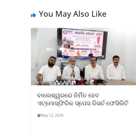
You May Also Like
ବାଲେଶ୍ୱରରେ ନିର୍ମିତ ହେବ
ଏଟ୍ମୋସ୍ଫିରିକ ସ୍ପେସ ରିସର୍ଚ ଫେସିଲିଟି
May 12, 2026