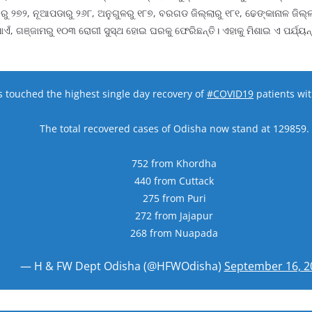
ରରୁ ୨୭୨, ନୂଆପଡାରୁ ୨୬୮, ଅନୁଗୁଳରୁ ୧୮୭, ବରଗଡ ଜିଲ୍ଲାରୁ ୧୮୧, ଢେଙ୍କାନାଳ ଜିଲ୍
ଏଁ, ଗଞ୍ଜାମରୁ ୧୦୩ ରୋଗୀ ସୁସ୍ଥ ହୋଇ ଘରକୁ ଫେରିଛନ୍ତି। ଏହାକୁ ମିଶାଇ ଏ ପର୍ଯ୍ୟ
 touched the highest single day recovery of
#COVID19
patients wit
The total recovered cases of Odisha now stand at 129859.
752 from Khordha
440 from Cuttack
275 from Puri
272 from Jajapur
268 from Nuapada
— H & FW Dept Odisha (@HFWOdisha)
September 16, 2