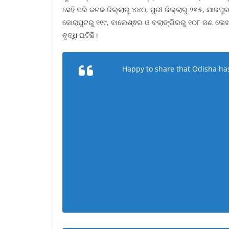
ସେହି ପରି କଟକ ଜିଲ୍ଲାରୁ ୪୪୦, ପୁରୀ ଜିଲ୍ଲାରୁ ୨୭୫, ଯାଜପୁ
କୋରାପୁଟରୁ ୧୧୯, ବାଲେଶ୍ଵର ଓ ବଲାଙ୍ଗିରରୁ ୧୦୮ ଜଣ ଲେଖା
ବୃଦ୍ଧି ଘଟିଛି।
Happy to share that Odisha has