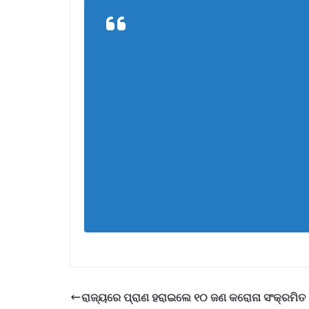
ରାଜ୍ୟରେ ପ୍ରାଣ ହରାଇଲେ ୧୦ ଜଣ କରୋନା ସଂକ୍ରମିତ