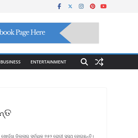
BUSINESS
ENTERTAINMENT
ନ୍ତ
୍ଦ୍ଧା ଜିଲ୍ଲାରୁ ସର୍ବାଧିକ ୭୫୨ ରୋଗୀ ସୁସ୍ଥ ହୋଇଛନ୍ତି।