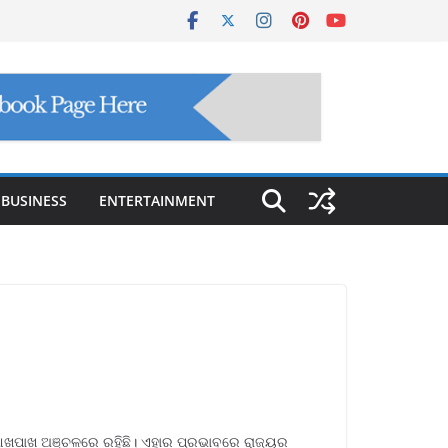
BUSINESS
ENTERTAINMENT
ଆଖପାଖ ଅଞ୍ଚଳରେ ରହିଛି। ଏହାର ପ୍ରଭାବରେ ରାଜ୍ୟର