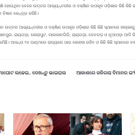
୍ଷା ହୋଇଥିବା ବେଳେ ଉତ୍ତର ଆଭ୍ୟନ୍ତରୀଣ ଓ ଦକ୍ଷିଣ ଉପକୂଳ ଓଡ଼ିଶାର କିଛି କିଛି ସ
ିଜ୍ଞାନ କେନ୍ଦ୍ର କହିଛି।
ତ ଉତ୍ତର ଆଭ୍ୟନ୍ତରୀଣ ଓ ଦକ୍ଷିଣ ଉପକୂଳ ଓଡ଼ିଶାର କିଛି କିଛି ସ୍ଥାନରେ ହାଲ୍‌କାରୁ
ୋନପୁର, ରାୟଗଡ଼ା, କୋରାପୁଟ, ମାଲକାନଗିରି, ରାୟଗଡ଼ା, ଦେବଗଡ଼ ଓ ନୂଆପଡ଼ା ଆଦି ଜିଲ୍ଲା
 କମିଛି। ଆସନ୍ତା ୨୪ ଘଣ୍ଟାରେ ରାଜ୍ୟରେ ପାଗ କୋହଲା ରହିବ ଓ କିଛି କିଛି ସ୍ଥାନରେ ବର୍ଷ
ମାଘୋଟ ଲଢେଇ.. ଦେଖନ୍ତୁ ଭାଇରାଲ
ଆକାଶରେ ଜଳିଗଲା ବିମାନର ଇଂଜିନ୍