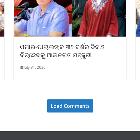
ଓମାର-ପାୟଲଙ୍କ ୩୨ ବର୍ଷର ବିବାହ
ବିଚ୍ଛେଦକୁ ଆଇନଗତ ମଞ୍ଜୁରୀ
July 31, 2026
Load Comments