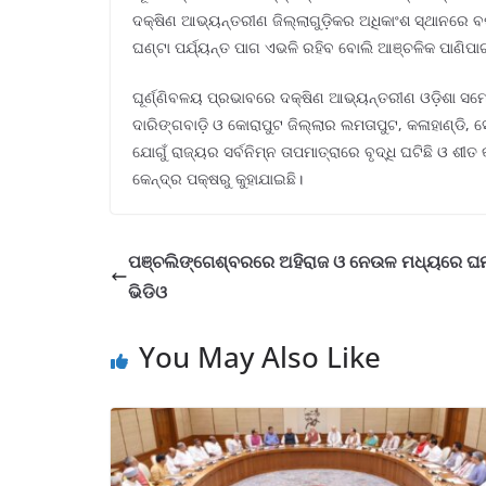
ଦକ୍ଷିଣ ଆଭ୍ୟନ୍ତରୀଣ ଜିଲ୍ଲାଗୁଡ଼ିକର ଅଧିକାଂଶ ସ୍ଥାନରେ ବର
ଘଣ୍ଟା ପର୍ଯ୍ୟନ୍ତ ପାଗ ଏଭଳି ରହିବ ବୋଲି ଆଞ୍ଚଳିକ ପାଣିପାଗ ବ
ଘୂର୍ଣ୍ଣିବଳୟ ପ୍ରଭାବରେ ଦକ୍ଷିଣ ଆଭ୍ୟନ୍ତରୀଣ ଓଡ଼ିଶା ସମେ
ଦାରିଙ୍ଗବାଡ଼ି ଓ କୋରାପୁଟ ଜିଲ୍ଲାର ଲମତାପୁଟ, କଳାହାଣ୍ଡି, ସ
ଯୋଗୁଁ ରାଜ୍ୟର ସର୍ବନିମ୍ନ ତାପମାତ୍ରାରେ ବୃଦ୍ଧି ଘଟିଛି ଓ ଶୀତ
କେନ୍ଦ୍ର ପକ୍ଷରୁ କୁହାଯାଇଛି।
ପଞ୍ଚଲିଙ୍ଗେଶ୍ବରରେ ଅହିରାଜ ଓ ନେଉଳ ମଧ୍ୟରେ ଘ
ଭିଡିଓ
You May Also Like