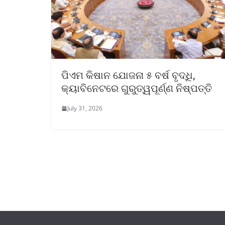
ପିଏମ କିଷାନ ଯୋଜନା ୫ ବର୍ଷ ବୃଦ୍ଧି,
କ୍ୟାବିନେଟରେ ଗୁରୁତ୍ୱପୂର୍ଣ୍ଣ ନିଷ୍ପତ୍ତି
July 31, 2026