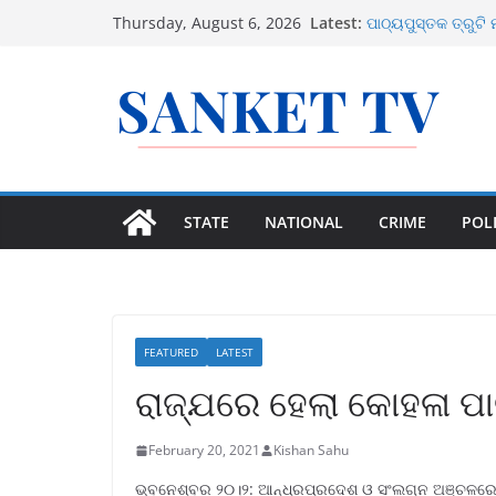
ଜିଲ୍ଲା ଗସ୍ତ ରିପୋର
Skip
Latest:
Thursday, August 6, 2026
ନିର୍ଦ୍ଦେଶ
to
ପାଠ୍ୟପୁସ୍ତକ ତ୍ରୁଟି 
ଜାମିନ
content
ଶ୍ରୀମନ୍ଦିର ନକଲି ନ
ବୀମା ବିନା ମିଳିବନି ପ
ତାମିଲନାଡୁରେ ମହିଳାଙ
ଲକ୍ଷ ଟଙ୍କା ଘୋଷଣ
STATE
NATIONAL
CRIME
POLI
FEATURED
LATEST
ରାଜ୍ଯରେ ହେଲା କୋହଳା ପା
February 20, 2021
Kishan Sahu
ଭୂବନେଶ୍ବର ୨୦।୨: ଆନ୍ଧ୍ରପ୍ରଦେଶ ଓ ସଂଲଗ୍ନ ଅଞ୍ଚଳରେ 