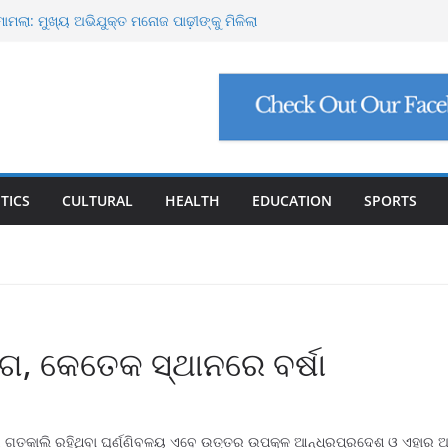
୍ଟ ମାଗିଲେ ଉନ୍ନୟନ କମିଶନର, ସଚିବଙ୍କୁ କଠୋର
ମାମଲା: ମୁଖ୍ୟ ଅଭିଯୁକ୍ତ ମନୋଜ ପାଢ଼ୀଙ୍କୁ ମିଳିଲା
ିଯୁକ୍ତି ଠକେଇ, ମୁଖ୍ୟ ପ୍ରଶାସକଙ୍କ ଦସ୍ତଖତ ଜାଲ୍
େଟ୍ରୋଲ, ସୁପ୍ରିମକୋର୍ଟଙ୍କ ବଡ଼ ନିର୍ଦ୍ଦେଶ
୍କୁ ୮ ଗ୍ରାମ ସୁନା-ଶାଢ଼ୀ, ଏଆଇ ପ୍ରଶିକ୍ଷଣ ପାଇଁ ୫
ା
TICS
CULTURAL
HEALTH
EDUCATION
SPORTS
ଗ, କେତେକ ସ୍ଥାନରେ ବର୍ଷା
ଗତକାଲି ରହିଥିବା ଘୂର୍ଣ୍ଣିବଳୟ ଏବେ ଉତ୍ତର ଉପକୂଳ ଆନ୍ଧ୍ରପ୍ରଦେଶ ଓ ଏହାର 