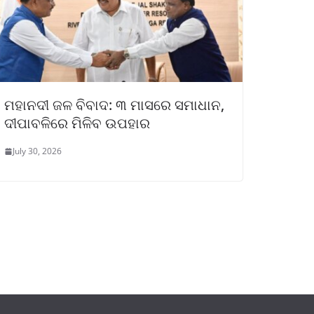
ମହାନଦୀ ଜଳ ବିବାଦ: ୩ ମାସରେ ସମାଧାନ,
ଦୀପାବଳିରେ ମିଳିବ ଉପହାର
July 30, 2026