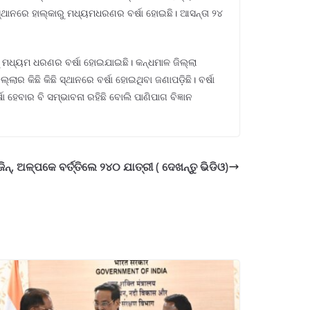
୍ଥାନରେ ହାଲ୍‌କାରୁ ମଧ୍ୟମଧରଣର ବର୍ଷା ହୋଇଛି। ଆସନ୍ତା ୨୪
 ମଧ୍ୟମ ଧରଣର ବର୍ଷା ହୋଇଯାଇଛି। କନ୍ଧମାଳ ଜିଲ୍ଲା
ର କିଛି କିଛି ସ୍ଥାନରେ ବର୍ଷା ହୋଇଥିବା ଜଣାପଡ଼ିଛି। ବର୍ଷା
ା ହେବାର ବି ସମ୍ଭାବନା ରହିଛି ବୋଲି ପାଣିପାଗ ବିଜ୍ଞାନ
, ଅଳ୍ପକେ ବର୍ତ୍ତିଲେ ୨୪୦ ଯାତ୍ରୀ ( ଦେଖନ୍ତୁ ଭିଡିଓ)