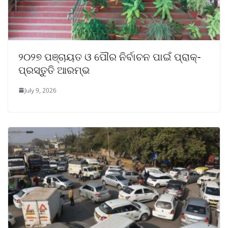
୨୦୨୭ ପଞ୍ଚାୟତ ଓ ପୌର ନିର୍ବାଚନ ପାଇଁ ପ୍ରାକ୍-
ପ୍ରସ୍ତୁତି ଆରମ୍ଭ
July 9, 2026