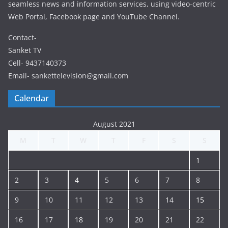
seamless news and information services, using video-centric
Web Portal, Facebook page and YouTube Channel.
Contact-
Sanket TV
Cell- 9437140373
Email- sankettelevision@gmail.com
Calendar
August 2021
M
T
W
T
F
S
S
1
2
3
4
5
6
7
8
9
10
11
12
13
14
15
16
17
18
19
20
21
22