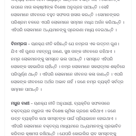
ଉପରେ ମାତା ଲକ୍ଷ୍ମୀଙ୍କ ବିଶେଷ ଅନୁଗ୍ରହ ପାଆନ୍ତି । ସେହି
ଲୋକମାନେ ଜୀବନରେ ବହୁତ ସଫଳତା ହାସଲ କରନ୍ତି । ସେମାନଙ୍କର
ପରିଶ୍ରମ ବଳରେ ଏପରି ଲୋକମାନେ ସମ୍ମାନ ମଧ୍ଯ ଅର୍ଜନ କରିଥାନ୍ତି ।
ଏହିପରି ଲୋକମାନେ ଅନ୍ୟମାନଙ୍କୁ ପ୍ରେରଣା ମଧ୍ୟ ଦେଇଥାନ୍ତି ।
ବିନମ୍ରତା
– ଚାଣକ୍ଯ ନୀତି କହିଛନ୍ତି ଯେ ନମ୍ରତା ଏକ ଉତ୍ତମ ଗୁଣ।
ଯିଏ ଏହି ଗୁଣର ମହତ୍ତ୍ୱ ଜାଣେ, ସୁଖ ତାଙ୍କ ଜୀବନରେ ରହିଥାଏ ।
ନମ୍ର ଲୋକମାନଙ୍କୁ ସମସ୍ତେ ଭଲ ପାଆନ୍ତି । ସମସ୍ତେ ଏହିପରି
ଲୋକଙ୍କ ସହଭାଗିତା ଚାହାଁନ୍ତି । ନମ୍ର ଲୋକମାନେ ସକରାତ୍ମକ ଶକ୍ତିରେ
ପରିପୂର୍ଣ୍ଣ ଥାନ୍ତି । ଏହିପରି ଲୋକମାନେ ଜୀବନର କଳା ଜାଣନ୍ତି । ଏପରି
ଲୋକଙ୍କ ଜୀବନରେ ଅର୍ଥର ଅଭାବ ନାହିଁ । ଜଣେ ନମ୍ର ବ୍ୟକ୍ତି ସର୍ବତ୍ର
ସମ୍ମାନ ପାଆନ୍ତି ।
ମଧୁର ବାଣୀ
– ଚାଣକ୍ଯ ନୀତି ଅନୁଯାୟୀ, ବ୍ୟକ୍ତିର ସଫଳତାରେ
ବକ୍ତବ୍ୟର ମଧୁରତା ଏକ ବିଶେଷ ଭୂମିକା ଗ୍ରହଣ କରିଥାଏ । ଜଣେ
ଉଚ୍ଚ ବ୍ୟକ୍ତିର କଥା ସମସ୍ତଙ୍କ ପାଇଁ ପ୍ରିୟଭାଜନ ହୋଇଥାଏ ।
ଏହିପରି ଲୋକମାନେ ବକ୍ତବ୍ୟ ମାଧ୍ୟମରେ ଅନ୍ୟମାନଙ୍କୁ ପ୍ରଭାବିତ
କରିବାର କ୍ଷମତା ରଖିଥାନ୍ତି । ଯେପରି କୋଇଲିର ରାବ ସମସ୍ତଙ୍କୁ