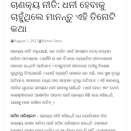
ଚାଣକ୍ୟ ନୀତି: ଧନୀ ହେବାକୁ
ଚାହୁଁଥିଲେ ମାନନ୍ତୁ ଏହି ତିନୋଟି
କଥା
August 1, 2021
Kishan Sahu
ଚାଣକ୍ୟ ନୀତି ଅନୁଯାୟୀ, ଧନ ଅର୍ଜନ ପାଇଁ ସମସ୍ତେ ବେଶ୍ ଉଦ୍ଯମ
କରିବା ଆବଶ୍ଯକ । କାହିଁକି ନା ଧନ ହିଁ ଜଣେ ବ୍ୟକ୍ତିର ଜୀବନଧାରଣ
ମାନରେ ଉନ୍ନତି ଆଣିଥାଏ । ବସ୍ତୁବାଦୀ ଜୀବନରେ ଅର୍ଥକୁ ବିଶେଷ
ଗୁରୁତ୍ୱ ଦିଆଯାଇଛି । ଯେଉଁ ବ୍ୟକ୍ତି ପାଖରେ ଧନ ଅଛି, ତାର ସୁଖ ବୃଦ୍ଧି
ଘଟିଯାଏ, ସମାଜରେ ମଧ୍ଯ ତାର ସମ୍ମାନ ବୃଦ୍ଧି ଘଟିଥାଏ । ଏହି କାରଣରୁ
ଆଜିର ଯୁଗରେ ସମସ୍ତେ ଧନୀ ହେବାକୁ ଚାହାଁନ୍ତି । ଧନୀ ହେବା ଏବଂ ଦେବୀ
ଲକ୍ଷ୍ମୀଙ୍କର ଆଶୀର୍ବାଦ ପାଇବା ପାଇଁ ଚାଣକ୍ଯ କିଛି କଥା କହିଛନ୍ତି,
ଯାହାକୁ ମନେ ରଖିବା ଉଚିତ୍ ।
କଠିନ ପରିଶ୍ରମ
– ଚାଣକ୍ଯ ନୀତି କହିଛନ୍ତି ଯେ ଯେଉଁମାନେ ନିଜ
ଲକ୍ଷ୍ୟ ହାସଲ କରିବା ପାଇଁ କଠିନ ପରିଶ୍ରମ କରନ୍ତି, ସେମାନେ
ଲକ୍ଷ୍ୟ ହାସଲ ହେବା ପର୍ଯ୍ୟନ୍ତ ଶାନ୍ତିରେ ବସନ୍ତି ନାହିଁ । ସେମାନଙ୍କ