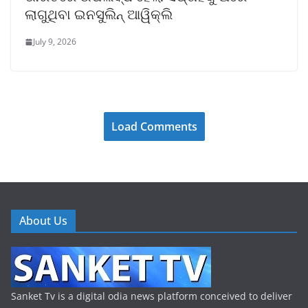
ଲାଗୁଥିବା ଇନସୁଲିନ୍ ଆୱିକ୍ଲି
July 9, 2026
Load Comments
About Us
Sanket Tv is a digital odia news platform conceived to deliver