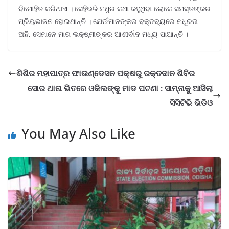
ବିମୋହିତ କରିଥାଏ । ସେହିଭଳି ମଧୁର କଥା କହୁଥିବା ଲୋକେ ସମସ୍ତଙ୍କର
ପ୍ରିୟଭାଜନ ହୋଇଥାନ୍ତି । ଯେଉଁମାନଙ୍କର ବକ୍ତବ୍ୟରେ ମଧୁରତା
ଅଛି, ସେମାନେ ମାତା ଲକ୍ଷ୍ମୀଙ୍କର ଆଶୀର୍ବାଦ ମଧ୍ୟ ପାଆନ୍ତି ।
ଶିଶିର ମହାପାତ୍ର ଫାଉଣ୍ଡେସନ ପକ୍ଷରୁ ରକ୍ତଦାନ ଶିବିର
ସୋର ଥାନା ଭିତରେ ଓକିଲଙ୍କୁ ମାଡ ଘଟଣା : ସାମ୍ନାକୁ ଆସିଲା
ସିସିଟିଭି ଭିଡିଓ
You May Also Like