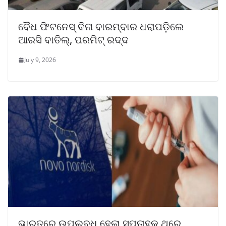
ବୈଧ ଫିଟନେସ୍ ବିନା ବାରମ୍ବାର ଧରାପଡ଼ିଲେ
ଆରସି ବାତିଲ୍, ପରମିଟ୍ ରଦ୍ଦ
July 9, 2026
ଭାରତରେ ଉପଲବ୍ଧ ହେଲା ସପ୍ତାହକୁ ଥରେ