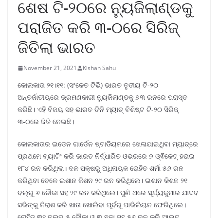
ଶେଷ ଟି-୨୦ରେ ନ୍ୟୁଜିଲାଣ୍ଡକୁ
ପରାଜିତ କରି ୩-୦ରେ ସିରିଜ୍
ଜିତିଲା ଭାରତ
November 21, 2021
Kishan Sahu
କୋଲକାତା ୨୧।୧୧: (ସଂକେତ ଟିଭି) ଭାରତ ତୃତୀୟ ଟି-୨୦
ଅନ୍ତର୍ଜାତୀୟରେ ଭ୍ରମଣକାରୀ ନ୍ୟୁଜିଲାଣ୍ଡକୁ ୭୩ ରନରେ ପରାସ୍ତ
କରିଛି। ଏହି ବିଜୟ ସହ ଭାରତ ତିନି ମ୍ୟାଚ୍ ବିଶିଷ୍ଟ ଟି-୨୦ ସିରିଜ୍‌
୩-୦ରେ ଜିତି ନେଇଛି।
କୋଲକାତାର ଇଡେନ ଗାର୍ଡେନ ଷ୍ଟାଡିୟମରେ ଖେଳାଯାଇଥିବା ମ୍ୟାଚ୍‌ରେ
ପ୍ରଥମେ ବ୍ୟାଟିଂ କରି ଭାରତ ନିର୍ଦ୍ଧାରିତ ଓଭରରେ ୭ ଓ୍ଵିକେଟ୍ ହରାଇ
୧୮୪ ରନ କରିଥିଲା। ଦଳ ପକ୍ଷରୁ ଅଧିନାୟକ ରୋହିତ ଶର୍ମା ୫୬ ରନ
କରିଥିବା ବେଳେ ଇଶାନ କିଶନ ୨୯ ରନ କରିଥିଲେ। ଇଶାନ କିଶନ ୨୧
ବଲ୍‌ରୁ ୬ ଚୌକା ସହ ୨୯ ରନ କରିଥିଲେ। ପୁଣି ଥରେ ସୂର୍ଯ୍ୟକୁମାର ଯାଦବ
ସଭିଙ୍କୁ ନିରାଶ କରି ଖାତା ଖୋଲିବା ପୂର୍ବରୁ ପାଭିଲିୟନ ଫେରିଥିଲେ।
ରୋହିତ ୩୧ ବଲ୍‌ରୁ ୫ ଚୌକା ଓ ୩ ଛକା ସହ ୫୬ ରନ କରି ଆଉଟ୍