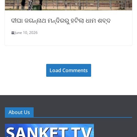
ଦୀଘା ଜଗନ୍ନାଥ ମନ୍ଦିରରୁ ହଟିଲା ଧାମ ଶବ୍ଦ
June 10, 2026
Load Comments
About Us