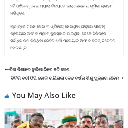
୨ଟି ଓ୍ଵିକେଟ୍ ନେଇ ମ୍ୟାଚ୍ ବିଜୟରେ ଉଲ୍ଲେଖନୀୟ ଭୂମିକା ଗ୍ରହଣ
କରିଥିଲେ।
ମ୍ୟାଚ୍‌ରେ ୯ ରନ ଦେଇ ୩ ଓ୍ଵିକେଟ୍ ନେଇଥିବା ଅକ୍ଷର ପଟେଲ୍
ପ୍ଲେୟାର ଅଫ ଦ ମ୍ୟାଚ୍ ପୁରସ୍କାର ପାଇଥିବା ବେଳେ ସିରିଜ୍‌ରେ
ସର୍ବାଧିକ ରନ କରିଥିବା ରୋହିତ ଶର୍ମା ପ୍ଲେୟାର ଅଫ ଦ ସିରିଜ୍ ବିବେଚିତ
ହୋଇଛନ୍ତି।
ବିନା ଭିସାରେ ବୁଲିପାରିବେ ୫ଟି ଦେଶ
ଡିବିରି ବତୀ ଠିପି ଢୋକି ଚାଲିଗଲା ଦେଢ ବର୍ଷର ଶିଶୁ ପୁତ୍ରର ଜୀବନ
You May Also Like