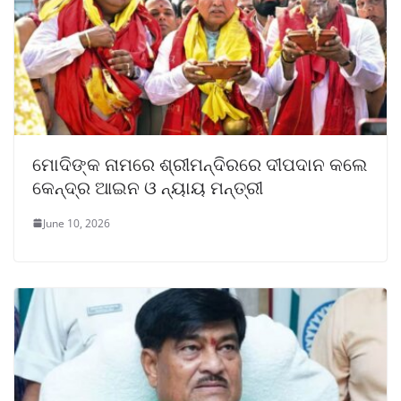
ମୋଦିଙ୍କ ନାମରେ ଶ୍ରୀମନ୍ଦିରରେ ଦୀପଦାନ କଲେ
କେନ୍ଦ୍ର ଆଇନ ଓ ନ୍ୟାୟ ମନ୍ତ୍ରୀ
June 10, 2026