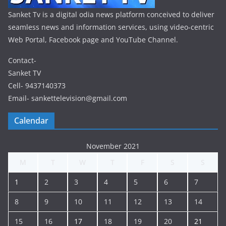
Sanket Tv is a digital odia news platform conceived to deliver
seamless news and information services, using video-centric
Web Portal, Facebook page and YouTube Channel.
Contact-
Sanket TV
Cell- 9437140373
Email- sankettelevision@gmail.com
Calendar
November 2021
M
T
W
T
F
S
S
1
2
3
4
5
6
7
8
9
10
11
12
13
14
15
16
17
18
19
20
21