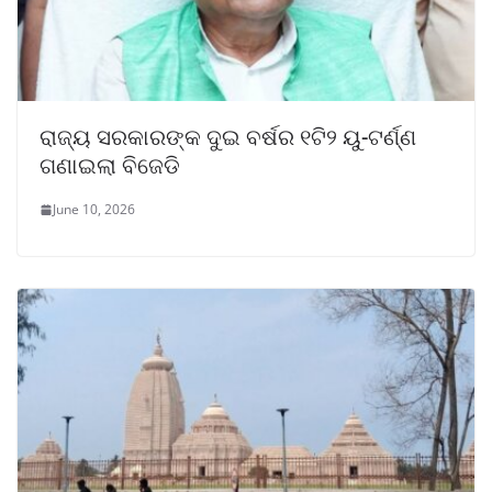
ରାଜ୍ୟ ସରକାରଙ୍କ ଦୁଇ ବର୍ଷର ୧ଟି୨ ୟୁ-ଟର୍ଣ୍ଣ
ଗଣାଇଲା ବିଜେଡି
June 10, 2026