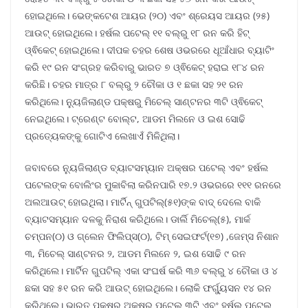
ହୋଇଥିଲେ। ଭେଙ୍କଟେଶ ଆୟର (୨୦) ଏବଂ ଶ୍ରେୟସ ଆୟର (୨୫)
ଆଉଟ୍ ହୋଇଥିଲେ। ହର୍ଷଲ ପଟେଲ୍ ୧୧ ବଲ୍‌ରୁ ୧୮ ରନ କରି ହିଟ୍
ଓ୍ଵିକେଟ୍ ହୋଇଥିଲେ। ଦୀପକ ଚହର ଶେଷ ଓଭରରେ ଧୂଆଁଧାର ବ୍ୟାଟିଂ
କରି ୧୯ ରନ ସଂଗ୍ରହ କରିବାରୁ ଭାରତ ୭ ଓ୍ଵିକେଟ୍ ହରାଇ ୧୮୪ ରନ
କରିଛି। ଚହର ମାତ୍ର ୮ ବଲ୍‌ରୁ ୨ ଚୌକା ଓ ୧ ଛକା ସହ ୨୧ ରନ
କରିଥିଲେ। ନ୍ୟୁଜିଲାଣ୍ଡ ପକ୍ଷରୁ ମିଚେଲ୍ ସାଣ୍ଟନର ୩ଟି ଓ୍ଵିକେଟ୍
ନେଇଥିଲେ। ଟ୍ରେଣ୍ଟ ବୋଲ୍ଟ, ଆଡମ ମିଲନେ ଓ ଇଶ ସୋଢି
ପ୍ରତ୍ୟେକଙ୍କୁ ଗୋଟିଏ ଲେଖାଏଁ ମିଳିଥିଲା।
ଜବାବରେ ନ୍ୟୁଜିଲାଣ୍ଡ ବ୍ୟାଟସମ୍ୟାନ ଅକ୍ଷର ପଟେଲ୍ ଏବଂ ହର୍ଷଲ
ପଟେଲଙ୍କ ବୋଲିଂର ମୁକାବିଲା କରିନପାରି ୧୭.୨ ଓଭରରେ ୧୧୧ ରନରେ
ଅଲଆଉଟ୍ ହୋଇଥିଲା। ମାର୍ଟିନ୍ ଗୁପଟିଲ୍‌(୫୧)ଙ୍କ ବାଦ୍ ଦେଲେ ବାକି
ବ୍ୟାଟସମ୍ୟାନ ଦଳକୁ ନିରାଶ କରିଥିଲେ। ଡାର୍ଲି ମିଚେଲ୍(୫), ମାର୍କ
ଚମ୍ପନ(୦) ଓ ଗ୍ଲେନ ଫିଲିପ୍ସ(୦), ଟିମ୍ ସେଇଫର୍ଟ(୧୭) ,ଜେମ୍ସ ନିଶାନ
୩, ମିଚେଲ୍ ସାଣ୍ଟନର ୨, ଆଡମ ମିଲନେ ୨, ଇଶ ସୋଢି ୯ ରନ
କରିଥିଲେ। ମାର୍ଟିନ ଗୁପଟିଲ୍‌ ଏକା ସଂଘର୍ଷ କରି ୩୬ ବଲ୍‌ରୁ ୪ ଚୌକା ଓ ୪
ଛକା ସହ ୫୧ ରନ କରି ଆଉଟ୍ ହୋଇଥିଲେ। ଲୋକି ଫର୍ଗ୍ୟୁସନ ୧୪ ରନ
କରିଥିଲେ। ଭାରତ ପକ୍ଷରୁ ଅକ୍ଷର ପଟେଲ୍ ୩ଟି ଏବଂ ହର୍ଷଲ ପଟେଲ୍