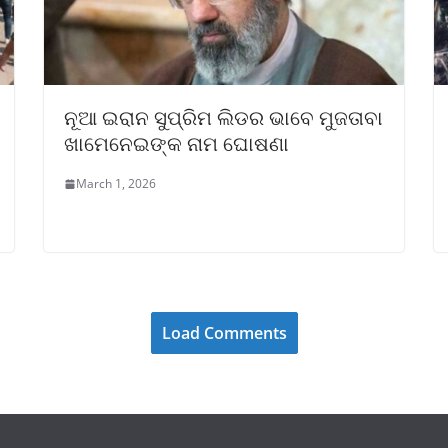
ନୂଆ ଇରାନ ସୁପ୍ରିମ ଲିଡର ଭାବେ ମୁଜତାବା
ଖାମେନେଇଙ୍କ ନାମ ଘୋଷଣା
March 1, 2026
Load Comments