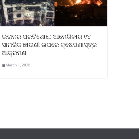
ଇରାନର ପ୍ରତିଶୋଧ: ଆମେରିକାର ୧୪
ସାମରିକ ଛାଉଣୀ ଉପରେ କ୍ଷେପଣାସ୍ତ୍ର
ଆକ୍ରମଣ
March 1, 2026