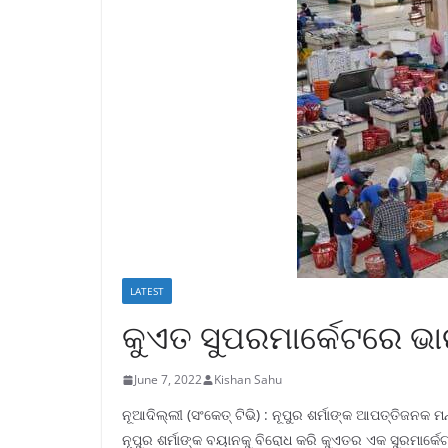
LATEST
କୁଏତ ସୁପରମାର୍କେଟରେ ଭାର
June 7, 2022
Kishan Sahu
ନୂଆଦିଲ୍ଲୀ (ସଂକେତ୍ ଟିଭି) : ନୂପୁର ଶର୍ମାଙ୍କ ଆପତ୍ତିଜନକ
ନୂପୁର ଶର୍ମାଙ୍କ ବୟାନକୁ ବିରୋଧ କରି କୁଏତର ଏକ ସୁରମାର୍କେଟ