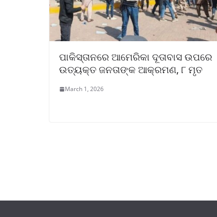
ପାକିସ୍ତାନରେ ଆମେରିକା ଦୂତାବାସ ଉପରେ
ଉତ୍ୟକ୍ତ ଜନତାଙ୍କ ଆକ୍ରମଣ, ୮ ମୃତ
March 1, 2026