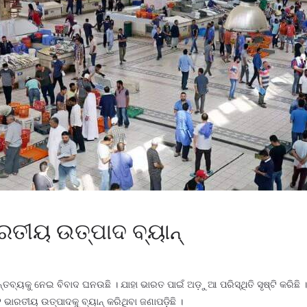
ତୀୟ ଉତ୍ପାଦ ବ୍ୟାନ୍‌
 ମନ୍ତବ୍ୟକୁ ନେଇ ବିବାଦ ଘନଉଛି । ଯାହା ଭାରତ ପାଇଁ ଅଡ଼ୁଆ ପରିସ୍ଥିତି ସୃଷ୍ଟି କରି
 ଭାରତୀୟ ଉତ୍ପାଦକୁ ବ୍ୟାନ୍ କରିଥିବା ଜଣାପଡ଼ିଛି ।