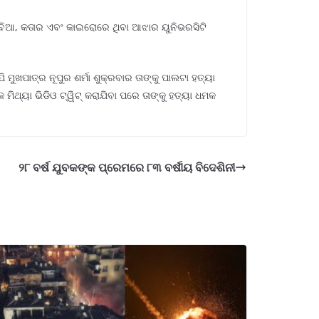
ରବିଆ, କତାର ଏବଂ କାଇରୋରେ ଥିବା ଆଝାର ୟୁନିଭରସିଟି
ୁଖପାତ୍ର ନୂପୁର ଶର୍ମା ଶୁକ୍ରବାର ତାଙ୍କୁ ପାଲଟା ହତ୍ୟା
ଥ୍ୟା ଭିଡିଓ ଟ୍ୱିଟ୍ କରାଯିବା ପରେ ତାଙ୍କୁ ହତ୍ୟା ଧମକ
୨୮ ବର୍ଷ ଯୁବକଙ୍କ ପ୍ରେମରେ ୮୩ ବର୍ଷୀୟ ବିଦେଶିନୀ