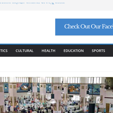
୍ଟ ମାଗିଲେ ଉନ୍ନୟନ କମିଶନର, ସଚିବଙ୍କୁ କଠୋର
ମାମଲା: ମୁଖ୍ୟ ଅଭିଯୁକ୍ତ ମନୋଜ ପାଢ଼ୀଙ୍କୁ ମିଳିଲା
ିଯୁକ୍ତି ଠକେଇ, ମୁଖ୍ୟ ପ୍ରଶାସକଙ୍କ ଦସ୍ତଖତ ଜାଲ୍
େଟ୍ରୋଲ, ସୁପ୍ରିମକୋର୍ଟଙ୍କ ବଡ଼ ନିର୍ଦ୍ଦେଶ
୍କୁ ୮ ଗ୍ରାମ ସୁନା-ଶାଢ଼ୀ, ଏଆଇ ପ୍ରଶିକ୍ଷଣ ପାଇଁ ୫
ା
TICS
CULTURAL
HEALTH
EDUCATION
SPORTS