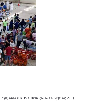
ଛି । ଏହାକୁ ନେଇ ଗଲଫ୍ ଦେଶମାନଙ୍କରେ ଝଡ଼ ସୃଷ୍ଟି ହୋଇଛି ।