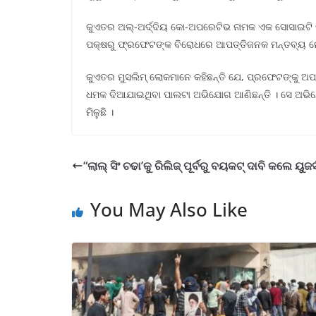
କୁଏତର ଅଲ୍‌-ଅର୍ଦ୍ଦିୟ କୋ-ଅପରେଟିଭ ନାମକ ଏକ ସୋସାଇଟି 
ପକ୍ଷରୁ ଫ୍ରଫେଟଙ୍କ ବିରୋଧରେ ଆପତ୍ତିଜନକ ମନ୍ତବ୍ୟ ନେଇ 
କୁଏତର ମୁସଲିମ୍ ଲୋକମାନେ କହିଛନ୍ତି ଯେ, ପ୍ରଫେଟଙ୍କୁ ଅପମ
ଧମକ ଦିଆଯାଇଥିବା ପାଲଟା ଅଭିଯୋଗ ଆଣିଛନ୍ତି । ସେ ଅଭିଯୋଗ
ମିଳୁଛି ।
“ଲାଲ୍ ସିଂ ଚଢା’କୁ ରିଲିଜ୍ ପୂର୍ବରୁ ବୟକଟ୍ ଦାବି କଲେ ୟୁଜର୍
You May Also Like