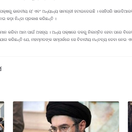
ପକ୍ଷରୁ ଭାରତୀୟ ଚା’ ଏବଂ ଅନ୍ୟାନ୍ୟ ସାମଗ୍ରୀ ହଟାଇଦେଇଛି । ସେହିପରି ସାଉଦିଆ
କଡ଼ା ନିନ୍ଦା ପ୍ରକାଶ କରିଛନ୍ତି ।
ାନ କରିବା ଆମ ପାଇଁ ଅସହ୍ୟ । ଅନ୍ୟ ପକ୍ଷରେ ଦଳରୁ ନିଲମ୍ବିତ ହେବା ପରେ ବିଜେପି ମ
 କରିଛନ୍ତି ଯେ, ମହମ୍ମଦଙ୍କ ସମ୍ପର୍କରେ ସେ ବିବାଦୀୟ ମନ୍ତବ୍ୟ ଦେବା ନେଇ ଏକ ମି
ସ