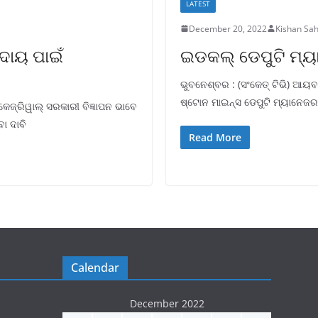
LATEST
December 20, 2022
Kishan Sa
ଦାୟ ପାଇଁ
ଇଡକଲ୍ ଡେପୁଟି ମ୍ୟ
ଭୁବନେଶ୍ବର : (ସଂକେତ୍ ଟିଭି) ଆୟବ
ଷ୍ଟୋନ ମାଇନ୍ସ ଡେପୁଟି ମ୍ୟାନେଜ
କେଜ୍ରିୱାଲ୍‌ ସରକାରୀ ବିଜ୍ଞାପନ ଭାବେ
ବା ଦାବି
Read More
Calendar
December 2022