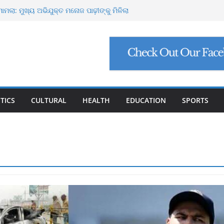
୍ଟ ମାଗିଲେ ଉନ୍ନୟନ କମିଶନର, ସଚିବଙ୍କୁ କଠୋର
ମାମଲା: ମୁଖ୍ୟ ଅଭିଯୁକ୍ତ ମନୋଜ ପାଢ଼ୀଙ୍କୁ ମିଳିଲା
ିଯୁକ୍ତି ଠକେଇ, ମୁଖ୍ୟ ପ୍ରଶାସକଙ୍କ ଦସ୍ତଖତ ଜାଲ୍
େଟ୍ରୋଲ, ସୁପ୍ରିମକୋର୍ଟଙ୍କ ବଡ଼ ନିର୍ଦ୍ଦେଶ
୍କୁ ୮ ଗ୍ରାମ ସୁନା-ଶାଢ଼ୀ, ଏଆଇ ପ୍ରଶିକ୍ଷଣ ପାଇଁ ୫
ା
TICS
CULTURAL
HEALTH
EDUCATION
SPORTS