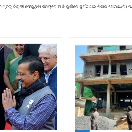
୍ଡରୁ ଦିଲ୍ଲୀ ଫେରୁଥିବା ସମୟରେ ଆଜି ରୁର୍କୀରେ ଦୁର୍ଘଟଣାର ଶିକାର ହୋଇଛନ୍ତି। ପନ୍ତଙ୍