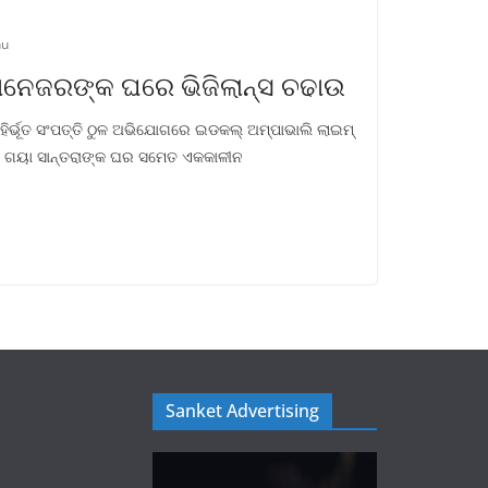
hu
ାନେଜରଙ୍କ ଘରେ ଭିଜିଲାନ୍ସ ଚଢାଉ
ହିର୍ଭୂତ ସଂପତ୍ତି ଠୁଳ ଅଭିଯୋଗରେ ଇଡକଲ୍ ଅମ୍ପାଭାଲି ଲାଇମ୍
ର ଗୟା ସାନ୍ତରାଙ୍କ ଘର ସମେତ ଏକକାଳୀନ
Sanket Advertising