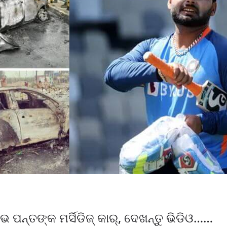
 ପନ୍ତଙ୍କ ମର୍ସିଡିଜ୍‌ କାର୍‌, ଦେଖନ୍ତୁ ଭିଡିଓ……