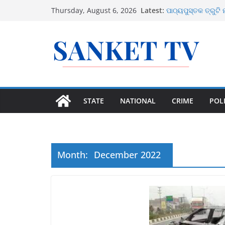
Skip
ଜିଲ୍ଲା ଗସ୍ତ ରିପୋର
Latest:
Thursday, August 6, 2026
ନିର୍ଦ୍ଦେଶ
to
ପାଠ୍ୟପୁସ୍ତକ ତ୍ରୁଟି 
content
ଜାମିନ
ଶ୍ରୀମନ୍ଦିର ନକଲି ନ
ବୀମା ବିନା ମିଳିବନି ପ
ତାମିଲନାଡୁରେ ମହିଳାଙ
ଲକ୍ଷ ଟଙ୍କା ଘୋଷଣ
STATE
NATIONAL
CRIME
POLI
Month:
December 2022