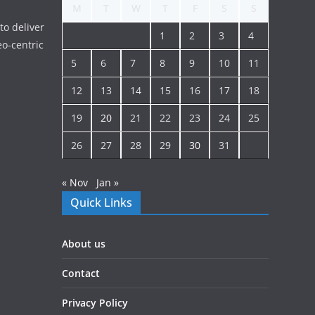
M
T
W
T
F
S
S
to deliver
1
2
3
4
o-centric
5
6
7
8
9
10
11
12
13
14
15
16
17
18
19
20
21
22
23
24
25
26
27
28
29
30
31
« Nov
Jan »
Quick Links
About us
Contact
Privacy Policy