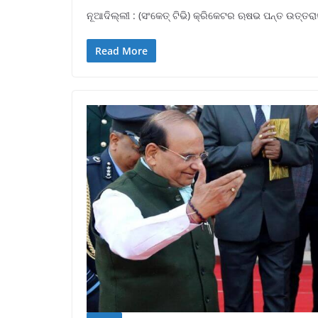
ନୂଆଦିଲ୍ଲୀ : (ସଂକେତ୍ ଟିଭି) କ୍ରିକେଟର ଋଷଭ ପନ୍ତ ଉତ୍ତରାଖଣ
Read More