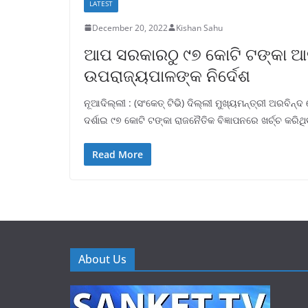
LATEST
December 20, 2022
Kishan Sahu
ଆପ ସରକାରଠୁ ୯୭ କୋଟି ଟଙ୍କା ଆ
ଉପରାଜ୍ୟପାଳଙ୍କ ନିର୍ଦେଶ
ନୂଆଦିଲ୍ଲୀ : (ସଂକେତ୍ ଟିଭି) ଦିଲ୍ଲୀ ମୁଖ୍ୟମନ୍ତ୍ରୀ ଅରବିନ୍ଦ 
ଦର୍ଶାଇ ୯୭ କୋଟି ଟଙ୍କା ରାଜନୈତିକ ବିଜ୍ଞାପନରେ ଖର୍ଚ୍ଚ କରିଥି
Read More
About Us