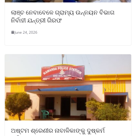
ଲାଞ୍ଚ ନେବାବେଳେ ଗ୍ରାମ୍ୟ ଉନ୍ନୟନ ବିଭାଗ
ନିର୍ବାହୀ ଯନ୍ତ୍ରୀ ଗିରଫ
June 24, 2026
ଅଷ୍ଟମ ଶ୍ରେଣୀର ନାବାଳିକାଙ୍କୁ ଦୁଷ୍କର୍ମ