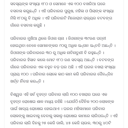
ସଦସ୍ୟଙ୍କ ସଂଖ୍ୟା ୧୮୦ ଓ ସେମାନେ ଏକ ୧୦୦ ବଖରିଆ ଘରେ
ବସବାସ କରୁଛନ୍ତି । ଏହି ପରିବାରର ପୁରୁଷ, ମହିଳା ଓ ପିଲାଙ୍କ ସଂଖ୍ୟା
ମିସି ୧୮୦ରୁ ବି ଅଧିକ । ଏହି ପରିବାରଟି ମିଜୋରାମ ରାଜ୍ୟର ବଟବଙ୍ଗ
ଗାଁରେ ବସବାସ କରୁଛି ।
ପରିବାରର ମୁଖିଆ ଥିଲେ ଜିଓନା ଚାନା । ଜିଓନାଙ୍କ ୩୯ଜଣ ପତ୍ନୀ
ହୋଇଥିବା ବେଳେ ସେମାନଙ୍କର ୯୦ରୁ ଅଧିକ ସନ୍ତାନ ସନ୍ତତି ଅଛନ୍ତି ।
ଜିଓନାଙ୍କ ପରିବାରରେ ୩୦ ରୁ ଅଧିକ ନାତିନାତୁଣୀ ବି ରହୁଛନ୍ତି ।
ପରିବାରର ହିସାବ କଲେ ମୋଟ ୧୮୦ ଜଣ ସଦସ୍ୟ ଅଛନ୍ତି । ବଟବଙ୍ଗ
ଗାଁରେ ପରିବାରର ଏକ ବହୁତ ବଡ଼ ଘର ଅଛି । ଏହି ଘରର ବଖରା ସଂଖ୍ୟା
ପ୍ରାୟ ୧୦୦ । ପରିବାର ଲୋକେ କାଠ କାମ କରି ପରିବାରର ଦୈନନ୍ଦିନ
ଖର୍ଚ୍ଚ ର୍ନିବାହ କରନ୍ତି ।
ବିଶ୍ୱର ଏହି ସର୍ବ ବୃହତ୍ତ ପରିବାର ଲାଗି ୧୦୦ ବଖରାର ଘରେ ଏକ
ବୃହତ୍ତ ରୋଷେଇ ଶାଳ ମଧ୍ୟ ରହିଛି । ଯେଉଁଠି ଦୈନିକ ୨୦୦ ଲୋକଙ୍କ
ପାଇଁ ଖାଦ୍ୟ ରୋଷେଇ ହୋଇଥାଏ । ଘରର ମହିଳାମାନେ ପରିବାର
ଲୋକଙ୍କୁ ଖାଇବାକୁ ଦେବାକୁ ସକାଳୁ ରୋଷେଇ କାମରେ ଲାଗିପଡନ୍ତି । ଏହି
ପରିବାର ଲାଗି ଦିନକୁ ୨୫ କେଜି ଡାଲି, ୪୫ କେଜି ଚାଉଳ, ୩୦ରୁ ୪୦ଟି