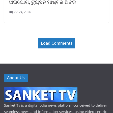
ଅଭିଯୋଗ, ଟ୍ୟୁସନ ମାଷ୍ଟର ଅଟକ
June 24, 2026
Load Comments
About Us
Sanket Tv is a digital odia news platform conceived to deliver
seamless news and information services, using video-centric