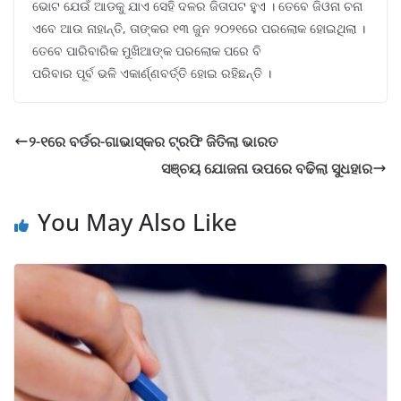
ଭୋଟ ଯେଉଁ ଆଡକୁ ଯାଏ ସେହି ଦଳର ଜିତାପଟ ହୁଏ । ତେବେ ଜିଓନା ଚନା
ଏବେ ଆଉ ନାହାନ୍ତି, ତାଙ୍କର ୧୩ ଜୁନ ୨୦୨୧ରେ ପରଲୋକ ହୋଇଥିଲା ।
ତେବେ ପାରିବାରିକ ମୁଖିଆଙ୍କ ପରଲୋକ ପରେ ବି
ପରିବାର ପୂର୍ବ ଭଳି ଏକାର୍ଣ୍ଣବର୍ତ୍ତି ହୋଇ ରହିଛନ୍ତି ।
୨-୧ରେ ବର୍ଡର-ଗାଭାସ୍କର ଟ୍ରଫି ଜିତିଲା ଭାରତ
ସଞ୍ଚୟ ଯୋଜନା ଉପରେ ବଢିଲା ସୁଧହାର
You May Also Like