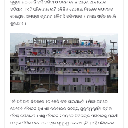
କୁକୁଡା, ୬୦ କେଜି ପନି ପରିବା ଓ ଡଜନ ଡଜନ ଅଣ୍ଡା ଆବଶ୍ୟକ
ପଡିଥାଏ । ଏହି ପରିବାରର ଲାଗି ଦୈନିକ ରୋଷେଇ ନିମନ୍ତେ ବ୍ୟବହାର
ହେଉଥିବା ସାମଗ୍ରୀ ଗ୍ରାମର କୌଣସି ପରିବାରର ୨ ମାସର ଖର୍ଚ୍ଚ ବୋଲି
କୁହାଯାଏ ।
ଏହି ପରିବାର ଦିନକରେ ୨୦ କେଜି ଫଳ ଖାଇଥାନ୍ତି । ମିଜୋରାମରେ
ଯେବେବି ର୍ନିବାଚନ ହୁଏ ଏହି ପରିବାରର ସଦସ୍ୟ ଗୁରୁତ୍ୱପୂର୍ଣ୍ଣ ଭୂମିକା
ର୍ନିବାହ କରିଥାନ୍ତି । ଏଣୁ ର୍ନିବାଚନ ସମୟରେ ଜିଓନାଙ୍କ ପରିବାରକୁ ପ୍ରାର୍ଥୀ
ଓ ରାଜନୈତିକ ଦଳମାନେ ଅଧିକ ଗୁରୁତ୍ୱ ଦେଇଥାନ୍ତି । ଏହି ପରିବାରର