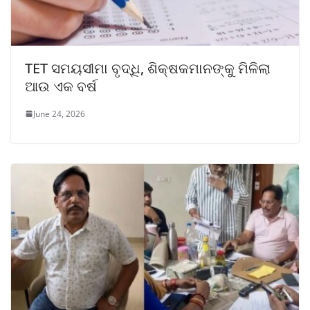
TET ସମୟସୀମା ବୃଦ୍ଧି, ଶିକ୍ଷକମାନଙ୍କୁ ମିଳିଲା
ଆଉ ଏକ ବର୍ଷ
June 24, 2026