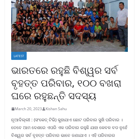
LATEST
ଭାରତରେ ରହୁଛି ବିଶ୍ୱର ସର୍ବ
ବୃହତ୍ତ ପରିବାର, ୧୦୦ ବଖରା
ଘରେ ରହୁଛନ୍ତି ସଦସ୍ୟ
March 20, 2023
Kishan Sahu
ନୂଆଦିଲ୍ଲୀ : (ସଂକେତ୍ ଟିଭି) କୁହାଯାଏ ଛୋଟ ପରିବାର ସୁଖି ପରିବାର ।
ତେବେ ଆମ ଦେଶରେ ଏପରି ଏକ ପରିବାର ରହୁଛି ଯାହା କେବଳ ବଡ ନୁହେଁ
ବିଶ୍ୱର ସର୍ବ ବୃହତ୍ତ ପରିବାର ଭାବେ ଜଣାଯାଏ । ଏହି ପରିବାରର