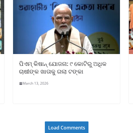
ପିଏମ୍ କିଷାନ୍ ଯୋଜନା: ୯ କୋଟିରୁ ଅଧିକ
ଚାଷୀଙ୍କ ଖାତାକୁ ଗଲା ଟଙ୍କା
March 13, 2026
Load Comments