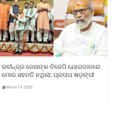
ରବୀନ୍ଦ୍ର ଜେନାଙ୍କ ବିଜେପି ଯୋଗଦାନରେ
ମୋର ସହମତି ନଥିଲା: ପ୍ରତାପ ଷଡ଼ଙ୍ଗୀ
March 13, 2026