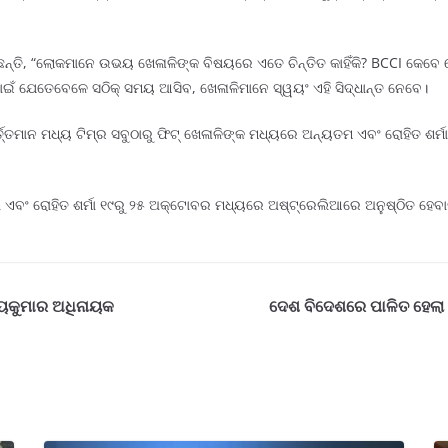
ତି, “ଲୋକମାନେ ଉଭୟ ଖେଳାଳିଙ୍କ ବିଷୟରେ ଏତେ ଚିନ୍ତିତ କାହିଁକି? BCCI କେବେ କୌଣସ
ଇଁ ଯେତେବେଳେ ସଠିକ୍ ସମୟ ଆସିବ, ଖେଳାଳିମାନେ ସ୍ୱୟଂ ଏହି ସିଦ୍ଧାନ୍ତ ନେବେ।
ର୍ତ୍ତମାନ ମଧ୍ୟ ଟିମ୍ର ସବୁଠାରୁ ଫିଟ୍ ଖେଳାଳିଙ୍କ ମଧ୍ୟରେ ଅନ୍ୟତମ ଏବଂ ରୋହିତ ଶ
ଲି ଏବଂ ରୋହିତ ଶର୍ମା ୧୯ରୁ ୨୫ ଅକ୍ଟୋବର ମଧ୍ୟରେ ଅଷ୍ଟ୍ରେଲିଆରେ ଅନୁଷ୍ଠିତ ହେବା
ଯ୍ୟକୁମାର ଅଧିନାୟକ
ଦେଶ ବିଦେଶରେ ପାଳିତ ହେଲା 