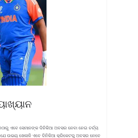
୍ୟାଖ୍ୟାନ
ରଠାରୁ ଏବେ ସେମାନଙ୍କ ଦିନିକିଆ ଅବସର ନେବା ନେଇ ଚର୍ଚ୍ଚା
ଛନ୍ତି ଯେ ଉଭୟ ଖେଳାଳି ଏବେ ଦିନିକିଆ କ୍ରିକେଟରୁ ଅବସର ନେବେ