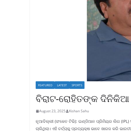
FEATURED
LATEST
SPORTS
ବିରାଟ-ରୋହିତଙ୍କ ଦିନିକିଆ
August 23, 2025
Kishan Sahu
ନୂଆଦିଲ୍ଲୀ (ସଂକେତ ଟିଭି): ଇଣ୍ଡିଆନ ପ୍ରିମିୟର ଲିଗ (IP
ଚାଲିଥିଲା। ଏହି ଚର୍ଚ୍ଚାକୁ ପ୍ରତ୍ୟକ୍ଷ ଭାବେ ଖାରଜ କରି ଭା