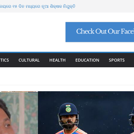
ବ୍ୟ ବନ୍ୟା ମୁକାବିଲା ପାଇଁ ସରକାର ପ୍ରସ୍ତୁତ
ାଳୟରେ ୧୫ ଦିନ ମଧ୍ୟରେ ନୂଆ ଶିକ୍ଷକ ନିଯୁକ୍ତି
ରୁଙ୍କ ପାଇଁ ଗୋଶାଳା ନିର୍ମାଣ କରିବ ଓଡ଼ିଶା
ଘୁଣୀ ଶିମିଳିପାଳରେ ମୃତ
ପସାଗରରେ ଆଉ ଏକ ଲଘୁଚାପ ସମ୍ଭାବନା
TICS
CULTURAL
HEALTH
EDUCATION
SPORTS