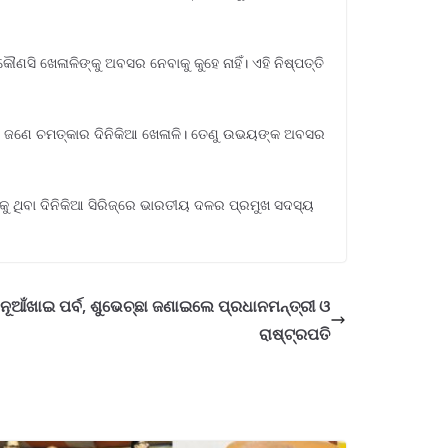
ି ଖେଳାଳିଙ୍କୁ ଅବସର ନେବାକୁ କୁହେ ନାହିଁ। ଏହି ନିଷ୍ପତ୍ତି
ର୍ମା ଜଣେ ଚମତ୍କାର ଦିନିକିଆ ଖେଳାଳି। ତେଣୁ ଉଭୟଙ୍କ ଅବସର
କୁ ଥିବା ଦିନିକିଆ ସିରିଜ୍ରେ ଭାରତୀୟ ଦଳର ପ୍ରମୁଖ ସଦସ୍ୟ
ନୂଆଁଖାଇ ପର୍ବ, ଶୁଭେଚ୍ଛା ଜଣାଇଲେ ପ୍ରଧାନମନ୍ତ୍ରୀ ଓ
ରାଷ୍ଟ୍ରପତି