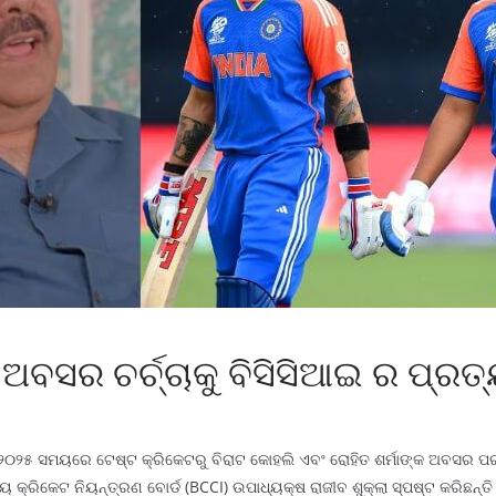
 ଅବସର ଚର୍ଚ୍ଚାକୁ ବିସିସିଆଇ ର ପ୍ରତ
L) ୨୦୨୫ ସମୟରେ ଟେଷ୍ଟ କ୍ରିକେଟରୁ ବିରାଟ କୋହଲି ଏବଂ ରୋହିତ ଶର୍ମାଙ୍କ ଅବସର ପ
ରତୀୟ କ୍ରିକେଟ ନିୟନ୍ତ୍ରଣ ବୋର୍ଡ (BCCI) ଉପାଧ୍ୟକ୍ଷ ରାଜୀବ ଶୁକ୍ଲା ସ୍ପଷ୍ଟ କରି