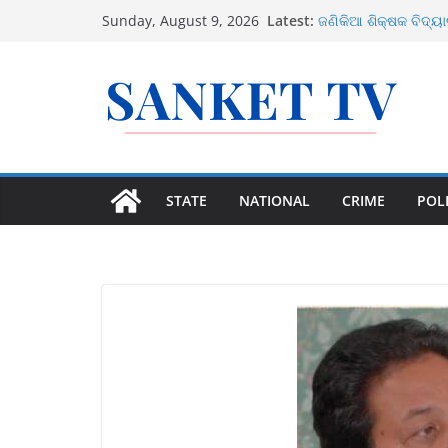
Skip
ଉତ୍ତର ଓଡ଼ିଶାରେ ସମ୍ଭା
Latest:
Sunday, August 9, 2026
ଜଣିକିଆ ଶିକ୍ଷକ ବିଦ୍ୟ
to
କରିବେ ସରକାର
content
ଜାତୀୟ ରାଜପଥର ବୁଲା ଗୋ
ସରକାର
୫ ବର୍ଷୀୟା ବିରଳ କଳା ବା
୧୪ ଅଗଷ୍ଟରେ ବଙ୍ଗୋ
STATE
NATIONAL
CRIME
POLI