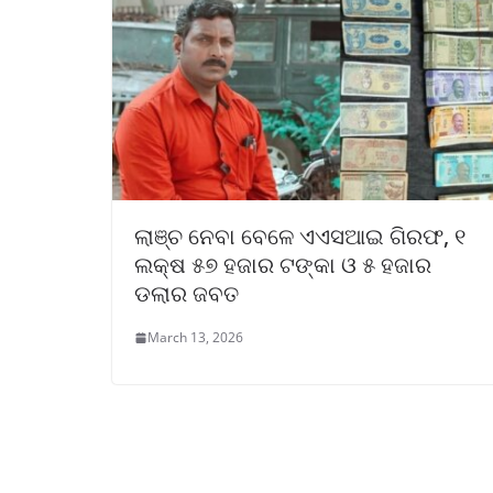
ଲାଞ୍ଚ ନେବା ବେଳେ ଏଏସଆଇ ଗିରଫ, ୧
ଲକ୍ଷ ୫୭ ହଜାର ଟଙ୍କା ଓ ୫ ହଜାର
ଡଲାର ଜବତ
March 13, 2026