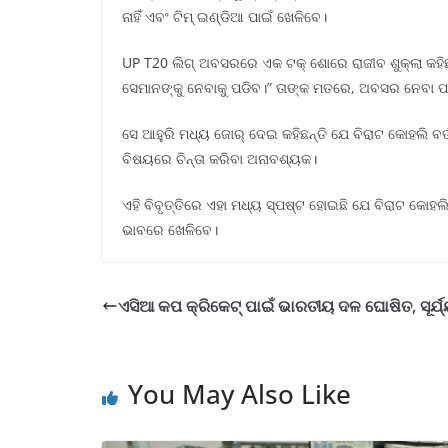
ନାହିଁ ଏବଂ ଟିମ୍ ଇଣ୍ଡିଆ ପାଇଁ ଖେଳିବେ।
UP T20 ଲିଗ୍ ଅବସରରେ ଏକ ଟକ୍ ଶୋରେ ରାଜୀବ ଶୁକ୍ଲା କହିଛନ୍
ସେମାନଙ୍କୁ ନେବାକୁ ପଡିବ।” ତାଙ୍କ ମତରେ, ଅବସର ନେବା ପା
ସେ ଆହୁରି ମଧ୍ୟ ଜୋର୍ ଦେଇ କହିଛନ୍ତି ଯେ ବିରାଟ କୋହଲି ବ
ବିଷୟରେ ଚିନ୍ତା କରିବା ଅନାବଶ୍ୟକ।
ଏହି ବିବୃତ୍ତିରେ ଏହା ମଧ୍ୟ ସ୍ପଷ୍ଟ ହୋଇଛି ଯେ ବିରାଟ କୋହ
ଭାବରେ ଖେଳିବେ।
ଏସିଆ କପ କ୍ରିକେଟ୍ ପାଇଁ ଭାରତୀୟ ଦଳ ଘୋଷିତ, ସୂର୍
You May Also Like