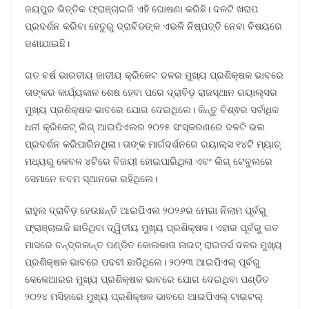
ଜୟପୁର ଭିତ୍ତିକ ଫ୍ରାଞ୍ଚାଇଜି ଏହି ଘୋଷଣା କରିଛି। ଦଳଟି ଖରାପ
ପ୍ରଦର୍ଶନ କରିବା ହେତୁରୁ ଦ୍ରାବିଡଙ୍କ ଏଭଳି ନିଷ୍ପତ୍ତି ନେବା ବିଷୟରେ
ଜଣାଯାଇଛି।
ଗତ ବର୍ଷ ଭାରତୀୟ ଜାତୀୟ କ୍ରିକେଟ ଦଳର ମୁଖ୍ୟ ପ୍ରଶିକ୍ଷକ ଭାବରେ
ତାଙ୍କର କାର୍ଯ୍ୟକାଳ ଶେଷ ହେବା ପରେ ଦ୍ରାବିଡ଼ ରାଜସ୍ଥାନ ରୟାଲ୍ସର
ମୁଖ୍ୟ ପ୍ରଶିକ୍ଷକ ଭାବରେ ଯୋଗ ଦେଇଥିଲେ। କିନ୍ତୁ ବିଶ୍ଵର ସର୍ବାଧିକ
ଧନୀ କ୍ରିକେଟ୍ ଲିଗ୍ ଆଇପିଏଲର ୨୦୨୫ ସଂସ୍କରଣରେ ଦଳଟି ଭଲ
ପ୍ରଦର୍ଶନ କରିପାରିନଥିଲା। ତାଙ୍କ ମାର୍ଗଦର୍ଶନରେ ରୟାଲ୍ସ ୧୪ଟି ମ୍ୟାଚ୍
ମଧ୍ୟରୁ କେବଳ ୪ଟିରେ ବିଜୟୀ ହୋଇପାରିଥିଲା ଏବଂ ଲିଗ୍ ଟେବୁଲରେ
ସେମାନେ ନବମ ସ୍ଥାନରେ ରହିଥିଲେ।
ରାହୁଲ ଦ୍ରାବିଡ଼ ହେଉଛନ୍ତି ଆଇପିଏଲ ୨୦୨୬ର ମେଗା ନିଲାମ ପୂର୍ବରୁ
ଫ୍ରାଞ୍ଚାଇଜି ଛାଡିଥିବା ଦ୍ୱିତୀୟ ମୁଖ୍ୟ ପ୍ରଶିକ୍ଷକ। ଏହାର ପୂର୍ବରୁ ଗତ
ମାସରେ ଚନ୍ଦ୍ରକାନ୍ତ ପଣ୍ଡିତ କୋଲକାତା ନାଇଟ୍ ରାଇଡର୍ସ ଦଳର ମୁଖ୍ୟ
ପ୍ରଶିକ୍ଷକ ଭାବରେ ପଦବୀ ଛାଡିଥିଲେ। ୨୦୨୩ ଆଇପିଏଲ୍ ପୂର୍ବରୁ
କେକେଆରର ମୁଖ୍ୟ ପ୍ରଶିକ୍ଷକ ଭାବରେ ଯୋଗ ଦେଇଥିବା ପଣ୍ଡିତ
୨୦୨୪ ମସିହାରେ ମୁଖ୍ୟ ପ୍ରଶିକ୍ଷକ ଭାବରେ ଆଇପିଏଲ୍ ଟାଇଟଲ୍