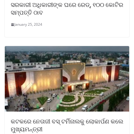
ସରକାରୀ ଅଧିକାରୀଙ୍କ ଘରେ ରେଡ୍, ୧୦୦ କୋଟିର
ସମ୍ପତ୍ତି ଠାବ
January 25, 2024
କଟକରେ ନେତାଜୀ ବସ୍ ଟର୍ମିନାଲକୁ ଲୋକାର୍ପଣ କଲେ
ମୁଖ୍ୟମନ୍ତ୍ରୀ