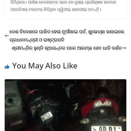
ଜିତିଥିଲେ। ଆଶିଷ ନେହେରାଙ୍କ ପରେ ସେ ମୁଖ୍ୟ ପ୍ରଶିକ୍ଷକ ଭାବରେ
ଆଇପିଏଲ୍ ଟାଇଟଲ୍ ଜିତିଥିବା ଦ୍ୱିତୀୟ ଭାରତୀୟ ଅଟନ୍ତି।
ଦେଶ ବିଦେଶରେ ପାଳିତ ହେଲା ନୂଆଁଖାଇ ପର୍ବ, ଶୁଭେଚ୍ଛା ଜଣାଇଲେ
ପ୍ରଧାନମନ୍ତ୍ରୀ ଓ ରାଷ୍ଟ୍ରପତି
ଶ୍ରୀମନ୍ଦିର ହୁଣ୍ଡି ସ୍ଥାନାନ୍ତର ପରେ ଆରମ୍ଭ ହେବ ଧାଡି ଦର୍ଶନ
You May Also Like