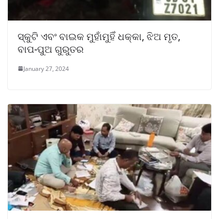
ସ୍କୁଟି ଏବଂ ବାଇକ ମୁହାଁମୁହିଁ ଧକ୍କା, ଝିଅ ମୃତ,
ବାପ-ପୁଅ ଗୁରୁତର
January 27, 2024