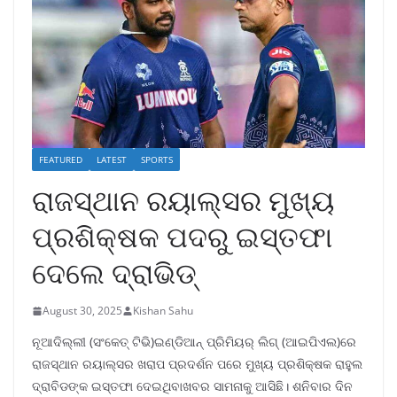
FEATURED
LATEST
SPORTS
ରାଜସ୍ଥାନ ରୟାଲ୍ସର ମୁଖ୍ୟ
ପ୍ରଶିକ୍ଷକ ପଦରୁ ଇସ୍ତଫା
ଦେଲେ ଦ୍ରାଭିଡ୍
August 30, 2025
Kishan Sahu
ନୂଆଦିଲ୍ଲୀ (ସଂକେତ୍ ଟିଭି)ଇଣ୍ଡିଆନ୍ ପ୍ରିମିୟର୍ ଲିଗ୍ (ଆଇପିଏଲ)ରେ
ରାଜସ୍ଥାନ ରୟାଲ୍ସର ଖରାପ ପ୍ରଦର୍ଶନ ପରେ ମୁଖ୍ୟ ପ୍ରଶିକ୍ଷକ ରାହୁଲ
ଦ୍ରାବିଡଙ୍କ ଇସ୍ତଫା ଦେଇଥିବାଖବର ସାମନାକୁ ଆସିଛି। ଶନିବାର ଦିନ