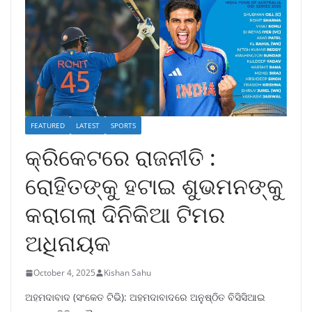
FEATURED
LATEST
SPORTS
କ୍ରିକେଟରେ ରାଜନୀତି :
ରୋହିତଙ୍କୁ ହଟାଇ ଶୁଭମନଙ୍କୁ
କରାଗଲା ଦିନିକିଆ ଟିମର
ଅଧିନାୟକ
October 4, 2025
Kishan Sahu
ଅହମଦାବାଦ (ସଂକେତ ଟିଭି): ଅହମଦାବାଦରେ ଅନୁଷ୍ଠିତ ବିସିସିଆଇ