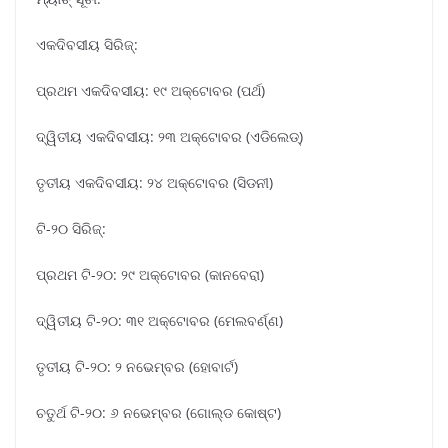
ଏକଦିବସୀୟ ସିରିଜ୍:
ପ୍ରଥମ ଏକଦିବସୀୟ: ୧୯ ଅକ୍ଟୋବର (ପର୍ଥ)
ଦ୍ୱିତୀୟ ଏକଦିବସୀୟ: ୨୩ ଅକ୍ଟୋବର (ଏଡିଲେଡ୍)
ତୃତୀୟ ଏକଦିବସୀୟ: ୨୪ ଅକ୍ଟୋବର (ସିଡନୀ)
ଟି-୨୦ ସିରିଜ୍:
ପ୍ରଥମ ଟି-୨୦: ୨୯ ଅକ୍ଟୋବର (କାନବେରା)
ଦ୍ୱିତୀୟ ଟି-୨୦: ୩୧ ଅକ୍ଟୋବର (ମେଲବର୍ଣ୍ଣ)
ତୃତୀୟ ଟି-୨୦: ୨ ନଭେମ୍ବର (ହୋବାର୍ଟ)
ଚତୁର୍ଥ ଟି-୨୦: ୬ ନଭେମ୍ବର (ଗୋଲ୍ଡ କୋଷ୍ଟ)