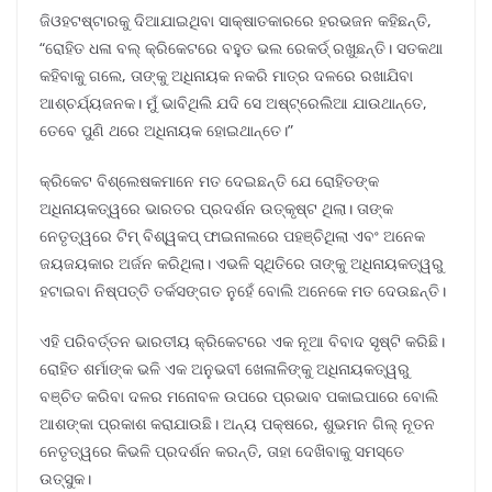
ଜିଓହଟଷ୍ଟାରକୁ ଦିଆଯାଇଥିବା ସାକ୍ଷାତକାରରେ ହରଭଜନ କହିଛନ୍ତି,
“ରୋହିତ ଧଳା ବଲ୍ କ୍ରିକେଟରେ ବହୁତ ଭଲ ରେକର୍ଡ୍ ରଖୁଛନ୍ତି। ସତକଥା
କହିବାକୁ ଗଲେ, ତାଙ୍କୁ ଅଧିନାୟକ ନକରି ମାତ୍ର ଦଳରେ ରଖାଯିବା
ଆଶ୍ଚର୍ଯ୍ୟଜନକ। ମୁଁ ଭାବିଥିଲି ଯଦି ସେ ଅଷ୍ଟ୍ରେଲିଆ ଯାଉଥାନ୍ତେ,
ତେବେ ପୁଣି ଥରେ ଅଧିନାୟକ ହୋଇଥାନ୍ତେ।”
କ୍ରିକେଟ ବିଶ୍ଲେଷକମାନେ ମତ ଦେଇଛନ୍ତି ଯେ ରୋହିତଙ୍କ
ଅଧିନାୟକତ୍ୱରେ ଭାରତର ପ୍ରଦର୍ଶନ ଉତ୍କୃଷ୍ଟ ଥିଲା। ତାଙ୍କ
ନେତୃତ୍ୱରେ ଟିମ୍ ବିଶ୍ୱକପ୍ ଫାଇନାଲରେ ପହଞ୍ଚିଥିଲା ଏବଂ ଅନେକ
ଜୟଜୟକାର ଅର୍ଜନ କରିଥିଲା। ଏଭଳି ସ୍ଥିତିରେ ତାଙ୍କୁ ଅଧିନାୟକତ୍ୱରୁ
ହଟାଇବା ନିଷ୍ପତ୍ତି ତର୍କସଙ୍ଗତ ନୁହେଁ ବୋଲି ଅନେକେ ମତ ଦେଉଛନ୍ତି।
ଏହି ପରିବର୍ତ୍ତନ ଭାରତୀୟ କ୍ରିକେଟରେ ଏକ ନୂଆ ବିବାଦ ସୃଷ୍ଟି କରିଛି।
ରୋହିତ ଶର୍ମାଙ୍କ ଭଳି ଏକ ଅନୁଭବୀ ଖେଳାଳିଙ୍କୁ ଅଧିନାୟକତ୍ୱରୁ
ବଞ୍ଚିତ କରିବା ଦଳର ମନୋବଳ ଉପରେ ପ୍ରଭାବ ପକାଇପାରେ ବୋଲି
ଆଶଙ୍କା ପ୍ରକାଶ କରାଯାଉଛି। ଅନ୍ୟ ପକ୍ଷରେ, ଶୁଭମନ ଗିଲ୍ ନୂତନ
ନେତୃତ୍ୱରେ କିଭଳି ପ୍ରଦର୍ଶନ କରନ୍ତି, ତାହା ଦେଖିବାକୁ ସମସ୍ତେ
ଉତ୍ସୁକ।