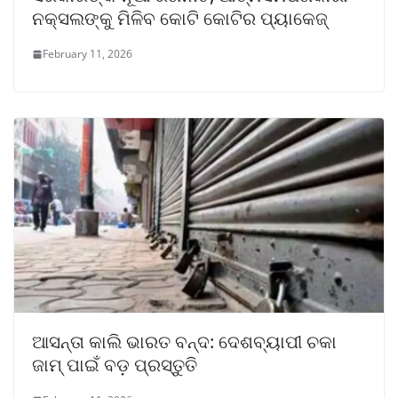
ନକ୍ସଲଙ୍କୁ ମିଳିବ କୋଟି କୋଟିର ପ୍ୟାକେଜ୍
February 11, 2026
ଆସନ୍ତା କାଲି ଭାରତ ବନ୍ଦ: ଦେଶବ୍ୟାପୀ ଚକା
ଜାମ୍ ପାଇଁ ବଡ଼ ପ୍ରସ୍ତୁତି