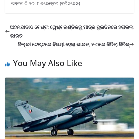
ପଞ୍ଚମ ଟି-୨୦: ୮ ନଭେମ୍ବର (ବ୍ରିସବେନ)
ଅହମଦାବାଦ ଟେଷ୍ଟ: ୱେଷ୍ଟଇଣ୍ଡିଜକୁ ମାତ୍ର ଦୁଇଦିନରେ ହରାଇଲା
ଭାରତ
ଦିଲ୍ଲୀ ଟେଷ୍ଟରେ ବିଜୟୀ ହେଲା ଭାରତ, ୨-୦ରେ ଜିତିଲା ସିରିଜ୍
You May Also Like