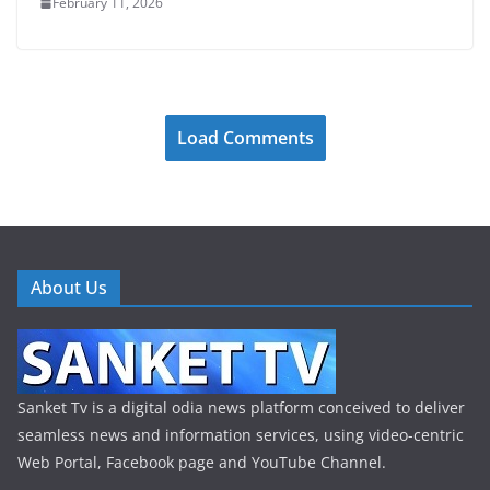
February 11, 2026
Load Comments
About Us
Sanket Tv is a digital odia news platform conceived to deliver
seamless news and information services, using video-centric
Web Portal, Facebook page and YouTube Channel.