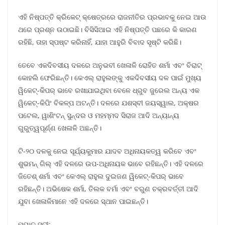
ଏହି ନିଷ୍ପତ୍ତି କ୍ରିକେଟ୍ କ୍ଷେତ୍ରରେ ରାଜନୀତିର ପ୍ରଭାବକୁ ନେଇ ଆଉ
ଥରେ ପ୍ରଶ୍ନ ଉଠାଇଛି। ବିସିସିଆଇ ଏହି ନିଷ୍ପତ୍ତି ପଛରେ କି କାରଣ
ରହିଛି, ତାହା ସ୍ପଷ୍ଟ କରିନାହିଁ, ଯାହା ଆହୁରି ବିବାଦ ସୃଷ୍ଟି କରିଛି।
ତେବେ ଏକଦିବସୀୟ ଦଳରେ ଅନୁଭବୀ ଖେଳାଳି ରୋହିତ ଶର୍ମା ଏବଂ ବିରାଟ୍
କୋହଲି ଫେରିଛନ୍ତି। କେଏଲ୍ ରାହୁଲଙ୍କୁ ଏକଦିବସୀୟ ଦଳ ପାଇଁ ମୁଖ୍ୟ
ୱିକେଟ୍-କିପର୍ ଭାବେ ରଖାଯାଇଥିବା ବେଳେ ଧ୍ରୁବ ଜୁରେଲ ଅନ୍ୟ ଏକ
ୱିକେଟ୍-କିପିଂ ବିକଳ୍ପ ଅଟନ୍ତି। ଦଳରେ ଯଶସ୍ବୀ ଜୟସ୍ୱାଲ, ଅକ୍ଷର
ପଟେଲ, ୱାଶିଂଟନ୍ ସୁନ୍ଦର ଓ ମହମ୍ମଦ ସିରାଜ ଆଦି ଅନ୍ୟାନ୍ୟ
ଗୁରୁତ୍ୱପୂର୍ଣ୍ଣ ଖେଳାଳି ଅଛନ୍ତି।
ଟି-୨୦ ଦଳକୁ ନେଇ ସୂର୍ଯ୍ୟକୁମାର ଯାଦବ ଅଧିନାୟକତ୍ୱ କରିବେ ଏବଂ
ଶୁଭମନ୍ ଗିଲ୍ ଏହି ଦଳରେ ଉପ-ଅଧିନାୟକ ଭାବେ ରହିଛନ୍ତି। ଏହି ଦଳରେ
ଜିତେଶ୍ ଶର୍ମା ଏବଂ କେଏଲ୍ ରାହୁଲ ଦୁଇଜଣ ୱିକେଟ୍-କିପର୍ ଭାବେ
ରହିଛନ୍ତି। ଅଭିଷେକ ଶର୍ମା, ତିଲକ ବର୍ମା ଏବଂ ବରୁଣ ଚକ୍ରବର୍ତ୍ତୀ ଆଦି
ଯୁବା ଖେଳାଳିମାନେ ଏହି ଦଳରେ ସ୍ଥାନ ପାଇଛନ୍ତି।
ମ୍ୟାଚ୍ ସୂଚୀ: