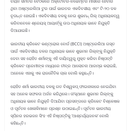
ଚୟନ ସମିତିର ବୈଠକରେ ଅକ୍ଟୋବର-ନଭେମ୍ବର ମାସରେ ହେବାର
ଥିବା ଅଷ୍ଟ୍ରେଲିଆ ଟୁର ପାଇଁ ଭାରତର ଏକଦିବସୀୟ ଏବଂ ଟି-୨୦ ଦଳ
ଚୂଡାନ୍ତ ହୋଇଛି। ଏକଦିବସୀୟ ଦଳକୁ ନେଇ ଶୁଭମନ୍ ଗିଲ୍ ଅଧିନାୟକତ୍ୱ
କରିବାବେଳେ ଶ୍ରେୟସ୍ ଆୟାର୍ଙ୍କୁ ଉପ-ଅଧିନାୟକ ଭାବେ ନିଯୁକ୍ତି
ଦିଆଯାଇଛି।
ଭାରତୀୟ କ୍ରିକେଟ କଣ୍ଟ୍ରୋଲ ବୋର୍ଡ (BCCI) ଅଷ୍ଟ୍ରେଲିଆ ଗସ୍ତ
ପାଇଁ ଏକଦିବସୀୟ ଦଳର ଅଧିନାୟକ ଭାବେ ଶୁଭମନ ଗିଲ୍ଙ୍କୁ ନିଯୁକ୍ତି
ଦେବା ସହ ରୋହିତ ଶର୍ମାଙ୍କୁ ଏହି ଦାୟିତ୍ୱରୁ ମୁକ୍ତ କରିବା ନିଷ୍ପତ୍ତି
କ୍ରିକେଟ ପ୍ରେମୀଙ୍କ ମଧ୍ୟରେ ତୀବ୍ର ଆଲୋଚନା ଆରମ୍ଭ କରାଇଛି,
ଅନେକେ ଏହାକୁ ଏକ ରାଜନୈତିକ ଚାଲ ବୋଲି କହୁଛନ୍ତି।
ରୋହିତ ଶର୍ମା ଭାରତୀୟ ଦଳକୁ ଗତ ବିଶ୍ୱକପ୍ ଫାଇନାଲରେ ନେଇଯିବା
ସହ ଅନେକ ସଫଳତା ଅର୍ଜନ କରିଥିଲେ। ତା’ସ୍ଥାନେ ଶୁଭମନ ଗିଲ୍ଙ୍କୁ
ଅଧିନାୟକ ଭାବେ ନିଯୁକ୍ତି ଦିଆଯିବା ପ୍ରସଙ୍ଗରେ କ୍ରିକେଟ ବିଶ୍ଳେଷକ
ଓ ପୂର୍ବତନ ଖେଳାଳିମାନେ ପ୍ରଶ୍ନ ଉଠାଇଛନ୍ତି। ପୂର୍ବତନ ଭାରତୀୟ
ସ୍ପିନର ହରଭଜନ ସିଂହ ଏହି ନିଷ୍ପତ୍ତିକୁ ‘ଆଶ୍ଚର୍ଯ୍ୟଜନକ’ ବୋଲି
କହିଛନ୍ତି।