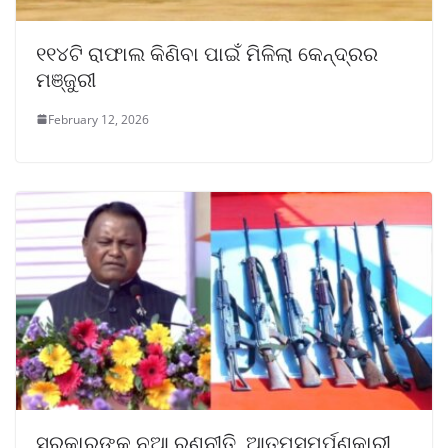
୧୧୪ଟି ରାଫାଲ କିଣିବା ପାଇଁ ମିଳିଲା କେନ୍ଦ୍ରର
ମଞ୍ଜୁରୀ
February 12, 2026
ସରକାରଙ୍କ ନୂଆ ରଣନୀତି, ଆତ୍ମସମର୍ପଣକାରୀ