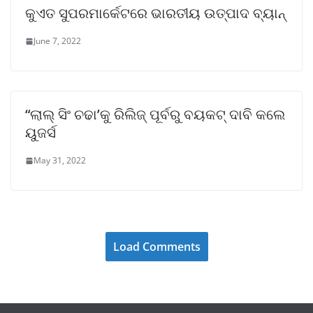
କୁଏତ ସୁପରମାର୍କେଟରେ ଭାରତୀୟ ଉତ୍ପାଦ ବ୍ୟାନ୍‌
June 7, 2022
“ଲାଲ୍ ସିଂ ଚଢା’କୁ ରିଲିଜ୍ ପୂର୍ବରୁ ବୟକଟ୍ ଦାବି କଲେ
ୟୁଜର୍ସ
May 31, 2022
Load Comments