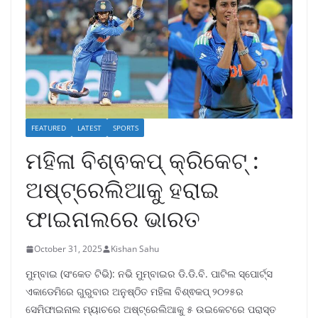
FEATURED
LATEST
SPORTS
ମହିଳା ବିଶ୍ଵକପ୍ କ୍ରିକେଟ୍ :
ଅଷ୍ଟ୍ରେଲିଆକୁ ହରାଇ
ଫାଇନାଲରେ ଭାରତ
October 31, 2025
Kishan Sahu
ମୁମ୍ବାଇ (ସଂକେତ ଟିଭି): ନଭି ମୁମ୍ବାଇର ଡି.ଡି.ବି. ପାଟିଲ ସ୍ପୋର୍ଟ୍ସ
ଏକାଡେମିରେ ଗୁରୁବାର ଅନୁଷ୍ଠିତ ମହିଳା ବିଶ୍ଵକପ୍ ୨୦୨୫ର
ସେମିଫାଇନାଲ ମ୍ୟାଚରେ ଅଷ୍ଟ୍ରେଲିଆକୁ ୫ ଉଇକେଟରେ ପରାସ୍ତ