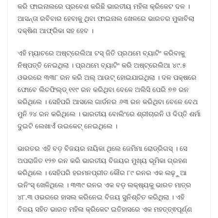
କରି ଫାଇନାଲରେ ପ୍ରବେଶ କରିଛି ଭାରତୀୟ ମହିଳା କ୍ରିକେଟ ଦଳ ।
ଆସନ୍ତା ରବିବାର ହେବାକୁ ଥିବା ଫାଇନାଲ ଖେଳରେ ଭାରତର ମୁକାବିଲା
ଦକ୍ଷିଣ ଆଫ୍ରିକା ସହ ହେବ ।
ଏହି ମ୍ୟାଚରେ ଅଷ୍ଟ୍ରେଲିଆ ଟସ୍ ଜିତି ପ୍ରଥମେ ବ୍ୟାଟିଂ କରିବାକୁ
ନିଷ୍ପତ୍ତି ନେଇଥିଲା । ପ୍ରଥମେ ବ୍ୟାଟିଂ କରି ଅଷ୍ଟ୍ରେଲିଆ ୪୯.୫
ଓଭରରେ ୩୩୮ ରନ କରି ଅଲ୍ ଆଉଟ୍ ହୋଇଯାଇଥିଲା । ଦଳ ପକ୍ଷରେ
ଫୋବେ ଲିଚଫିଲ୍ଡ୍ ୧୧୯ ରନ କରିଥିବା ବେଳେ ଅଲିସି ପେରି ୭୭ ରନ
କରିଥିଲେ । ସେହିପରି ଆସଲେ ଗାର୍ଡନର ୬୩ ରନ କରିଥିବା ବେଳେ ବେଥ
ମୁନି ୨୪ ରନ କରିଥିଲେ । ଭାରତୀୟ ବୋଲିଂରେ ଶ୍ରୀଚାରନି ଓ ଦିପ୍ତି ଶର୍ମା
ଦୁଇଟି ଲେଖାଏଁ ଉଇକେଟ୍ ନେଇଥିଲେ ।
ଭାରତର ଏହି ବଡ଼ ବିଜୟର ନାୟିକା ଥିଲେ ଜେମିମା ରୋଡ୍ରିଗସ୍ । ସେ
ଅପରାଜିତ ୧୨୭ ରନ କରି ଭାରତୀୟ ବିଜୟର ମୁଖ୍ୟ ଭୂମିକା ଗ୍ରହଣ
କରିଥିଲେ । ସେହିପରି ହରମନପ୍ରୀତ କୌର ୮୯ ରନର ଏକ ଲଢ଼ୁଆ
ଇନିଂସ୍ ଖେଳିଥିଲେ । ୩୩୯ ରନର ଏକ ବଡ଼ ଲକ୍ଷ୍ୟକୁ ଭାରତ ମାତ୍ର
୪୮.୩ ଓଭରରେ ହାସଲ କରିନେଇ ବିଜୟ ସୁନିଶ୍ଚିତ କରିଥିଲା । ଏହି
ବିଜୟ ସହିତ ଭାରତ ମହିଳା କ୍ରିକେଟ ଇତିହାସରେ ଏକ ମହତ୍ତ୍ଵପୂର୍ଣ୍ଣ