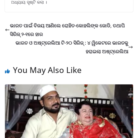
ଅଧ୍ୟାୟ ସୃଷ୍ଟି କଲା ।
ଭାରତ ପାଇଁ ବିଜୟ ଆଣିଲେ ରୋହିତ-କୋହଲିଙ୍କ ଜୋଡି, ତଥାପି
ସିରିଜ୍ ୨-୧ରେ ହାର
ଭାରତ ଓ ଅଷ୍ଟ୍ରେଲିଆ ଟି-୨୦ ସିରିଜ୍‌ : ୪ ୱିକେଟରେ ଭାରତକୁ
ହରାଇଲା ଅଷ୍ଟ୍ରେଲିଆ
You May Also Like