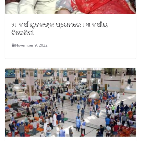
୨୮ ବର୍ଷ ଯୁବକଙ୍କ ପ୍ରେମରେ ୮୩ ବର୍ଷୀୟ
ବିଦେଶିନୀ
November 9, 2022