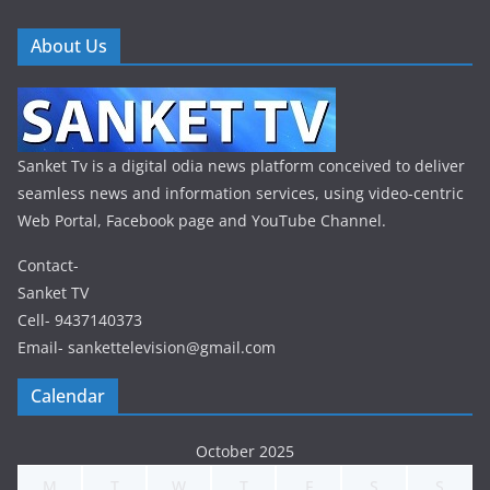
About Us
Sanket Tv is a digital odia news platform conceived to deliver
seamless news and information services, using video-centric
Web Portal, Facebook page and YouTube Channel.
Contact-
Sanket TV
Cell- 9437140373
Email- sankettelevision@gmail.com
Calendar
October 2025
M
T
W
T
F
S
S