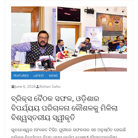
FEATURED
LATEST
NEWS
June 6, 2026
Kishan Sahu
ବ୍ରିକ୍ସ ବୈଠକ ସଫଳ, ଓଡ଼ିଶାର
ବିପର୍ଯ୍ୟୟ ପରିଚାଳନା କୌଶଳକୁ ମିଳିଲା
ବିଶ୍ୱସ୍ତରୀୟ ସ୍ୱୀକୃତି
ଭୁବନେଶ୍ୱର (ସଂକେତ ଟିଭି): ପୁରୀରେ ସଫଳତାର ସହ ଅନୁଷ୍ଠିତ ହୋଇଛି
ବ୍ରିକ୍ସ ବିପର୍ଯ୍ୟୟ ବିପଦ ହ୍ରାସ କାର୍ଯ୍ୟ ଗୋଷ୍ଠୀ (ଡିଆରଆରଜି)ର