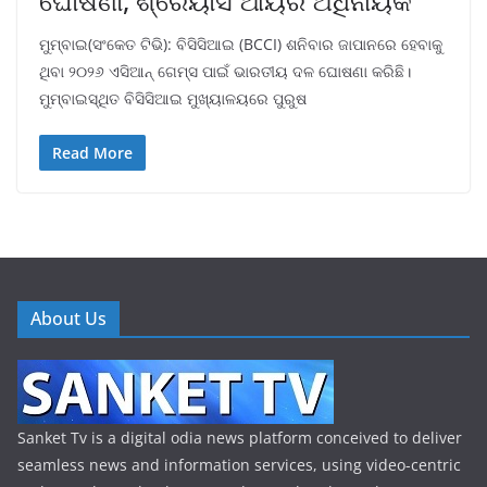
ଘୋଷଣା, ଶ୍ରେୟାସ ଆୟର ଅଧିନାୟକ
ମୁମ୍ବାଇ(ସଂକେତ ଟିଭି): ବିସିସିଆଇ (BCCI) ଶନିବାର ଜାପାନରେ ହେବାକୁ
ଥିବା ୨୦୨୬ ଏସିଆନ୍ ଗେମ୍ସ ପାଇଁ ଭାରତୀୟ ଦଳ ଘୋଷଣା କରିଛି।
ମୁମ୍ବାଇସ୍ଥିତ ବିସିସିଆଇ ମୁଖ୍ୟାଳୟରେ ପୁରୁଷ
Read More
About Us
Sanket Tv is a digital odia news platform conceived to deliver
seamless news and information services, using video-centric