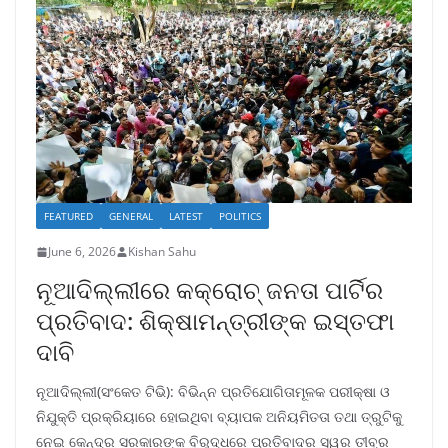
FEATURED
GENERAL
LATEST
POLITICS
June 6, 2026
Kishan Sahu
ନୂଆଦିଲ୍ଲୀରେ କକ୍ରୋଚ୍ ଜନତା ପାର୍ଟିର
ପ୍ରତିବାଦ: ଶିକ୍ଷାମନ୍ତ୍ରୀଙ୍କ ଇସ୍ତଫା
ଦାବି
ନୂଆଦିଲ୍ଲୀ(ସଂକେତ ଟିଭି): ବିଭିନ୍ନ ପ୍ରତିଯୋଗିତାମୂଳକ ପରୀକ୍ଷା ଓ
ନିଯୁକ୍ତି ପ୍ରକ୍ରିୟାରେ ହୋଇଥିବା ବ୍ୟାପକ ଅନିୟମିତତା ତଥା ତ୍ରୁଟିକୁ
ନେଇ କେନ୍ଦ୍ର ସରକାରଙ୍କ ବିରୁଦ୍ଧରେ ପ୍ରତିବାଦର ସ୍ୱର ତୀବ୍ର