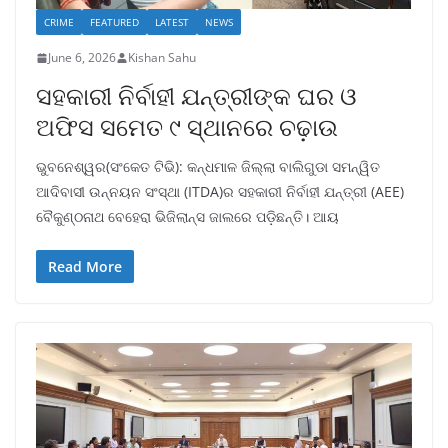
CRIME
FEATURED
LATEST
NEWS
June 6, 2026
Kishan Sahu
ସହକାରୀ ନିର୍ବାହୀ ଯନ୍ତ୍ରୀଙ୍କ ଘର ଓ
ଅଫିସ ସମେତ ୯ ସ୍ଥାନରେ ଚଢ଼ାଉ
ଭୁବନେଶ୍ୱର(ସଂକେତ ଟିଭି): କନ୍ଧମାଳ ଜିଲ୍ଲା ବାଲିଗୁଡା ସମନ୍ୱିତ
ଆଦିବାସୀ ଉନ୍ନୟନ ସଂସ୍ଥା (ITDA)ର ସହକାରୀ ନିର୍ବାହୀ ଯନ୍ତ୍ରୀ (AEE)
ବୈକୁଣ୍ଠନାଥ ବେହେରା ଭିଜିଲାନ୍ସ ଜାଲରେ ପଡ଼ିଛନ୍ତି। ଆୟ
Read More