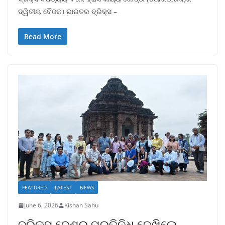
ଦ୍ୱିତୀୟ ବୈଠକ। ଭାରତର ବ୍ରିକ୍ସ –
Read More
FEATURED
LATEST
NEWS
June 6, 2026
Kishan Sahu
ବ୍ରିକ୍ସ୍ ଦେଶର ପ୍ରତିନିଧି ଦେଖିଲେ