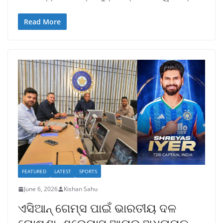
Read More
FEATURED
LATEST
SPORTS
June 6, 2026
Kishan Sahu
ଏସିଆନ୍ ଗେମ୍ସ ପାଇଁ ଭାରତୀୟ ଦଳ