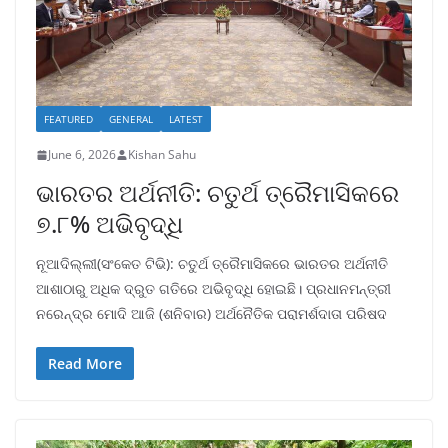
FEATURED
GENERAL
LATEST
June 6, 2026
Kishan Sahu
ଭାରତର ଅର୍ଥନୀତି: ଚତୁର୍ଥ ତ୍ରୈମାସିକରେ
୭.୮% ଅଭିବୃଦ୍ଧି
ନୂଆଦିଲ୍ଲୀ(ସଂକେତ ଟିଭି): ଚତୁର୍ଥ ତ୍ରୈମାସିକରେ ଭାରତର ଅର୍ଥନୀତି
ଆଶାଠାରୁ ଅଧିକ ଦ୍ରୁତ ଗତିରେ ଅଭିବୃଦ୍ଧି ହୋଇଛି। ପ୍ରଧାନମନ୍ତ୍ରୀ
ନରେନ୍ଦ୍ର ମୋଦି ଆଜି (ଶନିବାର) ଅର୍ଥନୈତିକ ପରାମର୍ଶଦାତା ପରିଷଦ
Read More