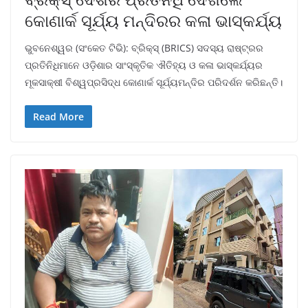
କୋଣାର୍କ ସୂର୍ଯ୍ୟ ମନ୍ଦିରର କଳା ଭାସ୍କର୍ଯ୍ୟ
ଭୁବନେଶ୍ୱର (ସଂକେତ ଟିଭି): ବ୍ରିକ୍ସ୍ (BRICS) ସଦସ୍ୟ ରାଷ୍ଟ୍ରର
ପ୍ରତିନିଧିମାନେ ଓଡ଼ିଶାର ସାଂସ୍କୃତିକ ଐତିହ୍ୟ ଓ କଳା ଭାସ୍କର୍ଯ୍ୟର
ମୂକସାକ୍ଷୀ ବିଶ୍ୱପ୍ରସିଦ୍ଧ କୋଣାର୍କ ସୂର୍ଯ୍ୟମନ୍ଦିର ପରିଦର୍ଶନ କରିଛନ୍ତି।
Read More