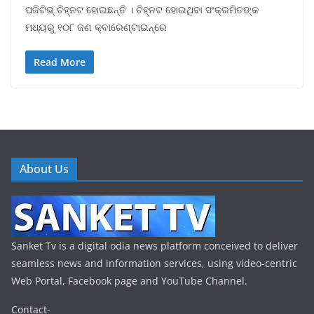
ପଜିଟିଭ୍ ଚିହ୍ନଟ ହୋଇଛନ୍ତି । ଚିହ୍ନଟ ହୋଇଥିବା ସଂକ୍ରମିତଙ୍କ
ମଧ୍ୟରୁ ୧୦୮ ଜଣ କ୍ବାରେଣ୍ଟାଇନ୍‌ରେ
Read More
About Us
Sanket Tv is a digital odia news platform conceived to deliver
seamless news and information services, using video-centric
Web Portal, Facebook page and YouTube Channel.
Contact-