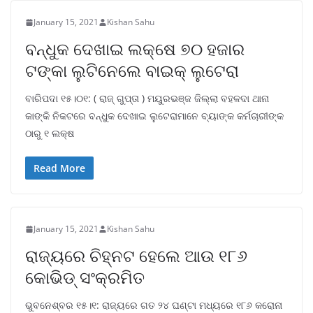
January 15, 2021
Kishan Sahu
ବନ୍ଧୁକ ଦେଖାଇ ଲକ୍ଷେ ୭୦ ହଜାର
ଟଙ୍କା ଲୁଟିନେଲେ ବାଇକ୍ ଲୁଟେରା
ବାରିପଦା ୧୫।୦୧: ( ରାଜ୍ ଗୁପ୍ତା ) ମୟୁରଭଞ୍ଜ ଜିଲ୍ଲା ବହଳଦା ଥାନା
କାଙ୍କି ନିକଟରେ ବନ୍ଧୁକ ଦେଖାଇ ଲୁଟେରାମାନେ ବ୍ୟାଙ୍କ କର୍ମଚାରୀଙ୍କ
ଠାରୁ ୧ ଲକ୍ଷ
Read More
January 15, 2021
Kishan Sahu
ରାଜ୍ୟରେ ଚିହ୍ନଟ ହେଲେ ଆଉ ୧୮୬
କୋଭିଡ୍ ସଂକ୍ରମିତ
ଭୁବନେଶ୍ବର ୧୫।୧: ରାଜ୍ୟରେ ଗତ ୨୪ ଘଣ୍ଟା ମଧ୍ୟରେ ୧୮୬ କରୋନା