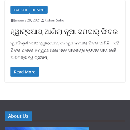
FEATURED
LIFESTYLE
January 29, 2021
Kishan Sahu
ହ୍ୱାଟ୍ସଆପ୍ ଆଣିଲା ନୂଆ ଦମଦାର୍ ଫିଚର
ନୂଆଦିଲ୍ଲୀ ୨୯।୧: ହ୍ୱାଟ୍ସଆପ୍ ଏକ ନୂଆ ଦମଦାର୍ ଫିଚର ଆଣିଛି । ଏହି
ଫିଚର ଫଳରେ କମ୍ପ୍ୟୁଟରରେ ଏବେ ଆପଣଙ୍କ ବ୍ୟତୀତ ଆଉ କେହି
ଆପଣଙ୍କ ହ୍ୱାଟ୍ସଆପ୍
Read More
About Us