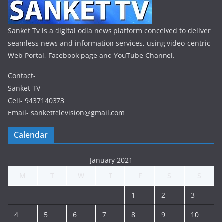
Sanket Tv is a digital odia news platform conceived to deliver
seamless news and information services, using video-centric
Web Portal, Facebook page and YouTube Channel.
Contact-
Sanket TV
Cell- 9437140373
Email- sankettelevision@gmail.com
Calendar
January 2021
M
T
W
T
F
S
S
1
2
3
4
5
6
7
8
9
10