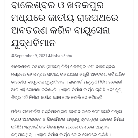
ବାଲେଶ୍ବର ଓ ଖଡକପୁର
ମଧ୍ଯରେ ଜାତୀୟ ରାଜପଥରେ
ଅବତରଣ କରିବ ବାୟୁସେନା
ଯୁଦ୍ଧବିମାନ
September 9, 2021
Kishan Sahu
ବାଲେଶ୍ବର ୦୯।୦୯: (ସଂକେତ୍ ଟିଭି) ଖଡକପୁର ଏବଂ ବାଲେଶ୍ବର
ମଧ୍ଯରେ ୧୬ ନମ୍ବର ଜାତୀୟ ରାଜପଥରେ ଜରୁରି ଅବତରଣ କରିପାରିବ
ଭାରତୀୟ ବାୟୁସେନା ଯୁଦ୍ଧବିମାନ । ରାଜମାର୍ଗ ମନ୍ତ୍ରୀ ନିତିନ ଗଡକରୀ
ଆଜି ଏହି ଘୋଷଣା କରିଛନ୍ତି । ଏହାର ନିର୍ମାଣ କାର୍ଯ୍ଯ ଚାଲିଛି ଏବଂ ଖୁବ୍
ଶିଘ୍ର ଏହି ନିର୍ମାଣ କାର୍ଯ୍ଯ ଶେଷ ହେବ ବୋଲି ସେ କହିଛନ୍ତି ।
ଓଡିଶା ସୀମାବର୍ତ୍ତୀ ପଶ୍ଚିମବଙ୍ଗର ବେଲଦାଠାରେ ୧୦୮ କୋଟି ଟଙ୍କା
ବ୍ଯୟ ଆଟକଳରେ ୫ କିଲୋମିଟର ରାସ୍ତାକୁ ସ୍ବତନ୍ତ୍ର ଭାବରେ ନିର୍ମାଣ
ଚାଲିଛି। ଏଥିପାଇଁ ଗତ ଡିସେମ୍ବର ମାସରେ ଟେଣ୍ଡର ଆହ୍ବାନ
କରାଯାଇଥିଲା । ଏହାର ନିର୍ମାଣ କାର୍ଯ୍ଯ ଜୋର ସୋରରେ ଚାଲିଛି ।