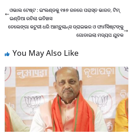
ଓଭାଲ ଟେଷ୍ଟ : ଇଂଲଣ୍ଡକୁ ୧୫୭ ରନରେ ପରାସ୍ତ ଭାରତ, ଟିମ୍
ଇଣ୍ଡିଆ ରଚିଲା ଇତିହାସ
ତେଲେଙ୍ଗା କଟୁରୀ ଧରି ଆମ୍ବୁଲାନ୍ସ ଡ୍ରାଇଭର ଓ ଫାର୍ମସିଷ୍ଟଙ୍କୁ
ଗୋଡାଇଲା ମଦ୍ୟପ ଯୁବକ
You May Also Like