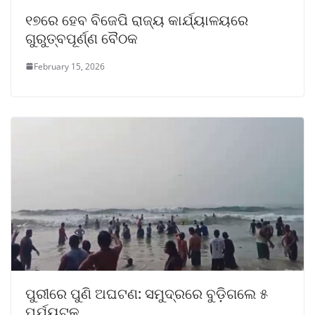
୧୭ରେ ହେବ ବିଜେପି ରାଜ୍ୟ କାର୍ଯ୍ୟାଳୟରେ
ଗୁରୁତ୍ବପୂର୍ଣ୍ଣ ବୈଠକ
February 15, 2026
ପୁରୀରେ ପୁଣି ଅଘଟଣ: ସମୁଦ୍ରରେ ବୁଡ଼ିଗଲେ ୫
ପର୍ଯ୍ୟଟକ