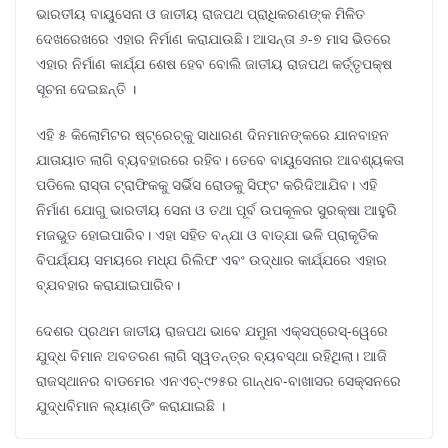
ଭାରତୀୟ ବାୟୁସେନା ଓ ଜାତୀୟ ରାଜପଥ ପ୍ରାଧିକରଣଙ୍କ ମିଳିତ
ଦେଖରେଖରେ ଏହାର ନିର୍ମାଣ କରାଯାଉଛି। ଆସନ୍ତା ୬-୭ ମାସ ଭିତରେ
ଏହାର ନିର୍ମାଣ କାର୍ଯ୍ଯ ଶେଷ ହେବ ବୋଲି ଜାତୀୟ ରାଜପଥ କର୍ତ୍ତୃପକ୍ଷ
ସୂଚନା ଦେଇଛନ୍ତି ।
ଏହି ୫ କିଲୋମିଟର ଷ୍ଟ୍ରେଚ୍‌କୁ ସାଧାରଣ ଦିନମାନଙ୍କରେ ଯାନବାହନ
ଯାତାୟାତ ଲାଗି ବ୍ୟବହାରରେ ରହିବ। ତେବେ ବାୟୁସେନାର ଆବଶ୍ୟକତା
ପଡିଲେ ରାସ୍ତା ଟ୍ରାଫିକକୁ ସର୍ଭିସ ରୋଡକୁ ସିଫ୍ଟ କରିଦିଆଯିବ। ଏହି
ନିର୍ମାଣ ଯୋଗୁ ଭାରତୀୟ ସେନା ଓ ତଥା ପୂର୍ବ ଉପକୂଳର ସୁରକ୍ଷା ଆହୁରି
ମଜଭୁତ ହୋଇପାରିବ। ଏହା ସହିତ ବନ୍ଯା ଓ ବାତ୍ଯା ଭଳି ପ୍ରାକୃତିକ
ବିପର୍ଯ୍ଯୟ ସମୟରେ ମଧ୍ଯ ରିଲିଫ ଏବଂ ଉଦ୍ଧାର କାର୍ଯ୍ଯରେ ଏହାର
ବ୍ଯବହାର କରାଯାଇପାରିବ।
ଦେଶର ପ୍ରଥମ ଜାତୀୟ ରାଜପଥ ଭାବେ ଯମୁନା ଏକ୍ସପ୍ରେସ୍-ୱେରେ
ଯୁଦ୍ଧ ବିମାନ ଅବତରଣ ଲାଗି ସ୍ୱତନ୍ତ୍ର ବ୍ୟବସ୍ଥା ରହିଥିଲା। ଆଜି
ରାଜସ୍ଥାନର ବାଡମେର ଏନଏଚ୍-୯୨୫ର ଗାନ୍ଧବ-ବାଖାସର ସେକ୍ସନରେ
ଯୁଦ୍ଧବିମାନ ଲ୍ୟାଣ୍ଡିଂ କରାଯାଇଛି ।