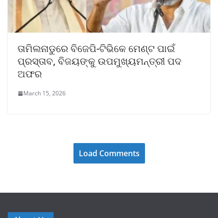
ତାମିଲନାଡୁରେ ବିଜେପି-ଟିଭିକେ ମେଣ୍ଟ ପାଇଁ
ପ୍ରସ୍ତାବ, ବିଜୟଙ୍କୁ ଉପମୁଖ୍ୟମନ୍ତ୍ରୀ ପଦ
ଅଫର
March 15, 2026
Load Comments