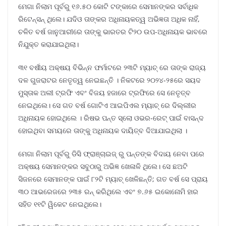
ମେଗା ନିଲାମ ପୂର୍ବରୁ ୧୬.୫୦ କୋଟି ଟଙ୍କାରେ ସେମାନଙ୍କର ସର୍ବାଧିକ
ରିଟେନ୍ସନ୍ ଥିଲେ। ଯଦିଓ ତାଙ୍କର ଅଧିନାୟକତ୍ୱ ଅଭିଜ୍ଞତା ଅଧିକ ନାହିଁ,
ଚଳିତ ବର୍ଷ ଜାନୁଆରୀରେ ତାଙ୍କୁ ଭାରତର ଟି୨୦ ଉପ-ଅଧିନାୟକ ଭାବରେ
ନିଯୁକ୍ତ କରାଯାଇଥିଲା।
୩୧ ବର୍ଷୀୟ ଅକ୍ଷୟ ବିଭିନ୍ନ ଫର୍ମାଟରେ ୨୩ଟି ମ୍ୟାଚ୍ ରେ ତାଙ୍କ ରାଜ୍ୟ
ଦଳ ଗୁଜରାଟର ନେତୃତ୍ୱ ନେଇଛନ୍ତି । ନିକଟରେ ୨୦୨୪-୨୫ରେ ସୟଦ
ମୁସ୍ତାକ ଅଲୀ ଟ୍ରଫି ଏବଂ ବିଜୟ ହଜାରେ ଟ୍ରଫିରେ ସେ ନେତୃତ୍ବ
ନେଇଥିଲେ। ସେ ଗତ ବର୍ଷ ଗୋଟିଏ ଆଇପିଏଲ ମ୍ୟାଚ୍ ରେ ଦିଲ୍ଲୀର
ଅଧିନାୟକ ହୋଇଥିଲେ । ରିଷଭ ପନ୍ତ ସ୍ଲୋ ଓଭର-ରେଟ୍ ପାଇଁ ବାସନ୍ଦ
ହୋଇଥିବା ସମୟରେ ତାଙ୍କୁ ଅଧିନାୟକ ଦାୟିତ୍ବ ଦିଆଯାଇଥିଲା ।
ମେଗା ନିଲାମ ପୂର୍ବରୁ ଡିସି ଫ୍ରାଞ୍ଚାଇଜ୍ ରୁ ପନ୍ତଙ୍କ ବିଦାୟ ନେବା ପରେ
ଅକ୍ଷୟ ସେମାନଙ୍କର ସବୁଠାରୁ ଅଭିଜ୍ଞ ଖେଳାଳି ଥିଲେ। ସେ ଛଅଟି
ସିଜନରେ ସେମାନଙ୍କ ପାଇଁ ୮୨ଟି ମ୍ୟାଚ୍ ଖେଳିଛନ୍ତି; ଗତ ବର୍ଷ ସେ ପ୍ରାୟ
୩୦ ଆଭରେଜରେ ୨୩୫ ରନ୍ କରିଥିଲେ ଏବଂ ୭.୬୫ ଇକୋନୋମି ହାର
ସହିତ ୧୧ଟି ୱିକେଟ ନେଇଥିଲେ।