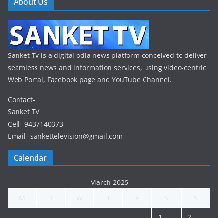
About Us
Sanket Tv is a digital odia news platform conceived to deliver
seamless news and information services, using video-centric
Web Portal, Facebook page and YouTube Channel.
Contact-
Sanket TV
Cell- 9437140373
Email- sankettelevision@gmail.com
Calendar
March 2025
M
T
W
T
F
S
S
1
2