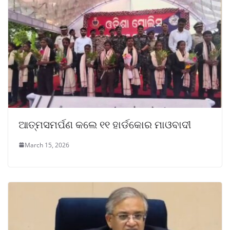
ଆତ୍ମସମର୍ପଣ କଲେ ୧୧ ହାର୍ଡକୋର ମାଓବାଦୀ
March 15, 2026