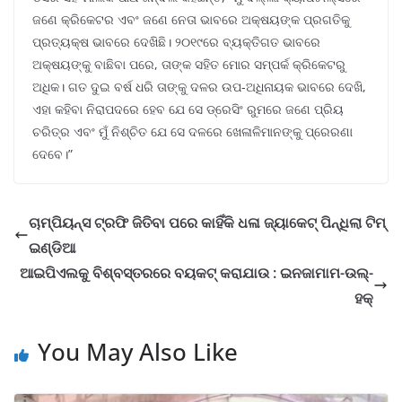
ଜଣେ କ୍ରିକେଟର ଏବଂ ଜଣେ ନେତା ଭାବରେ ଅକ୍ଷୟଙ୍କ ପ୍ରଗତିକୁ
ପ୍ରତ୍ୟକ୍ଷ ଭାବରେ ଦେଖିଛି। ୨୦୧୯ରେ ବ୍ୟକ୍ତିଗତ ଭାବରେ
ଅକ୍ଷୟଙ୍କୁ ବାଛିବା ପରେ, ତାଙ୍କ ସହିତ ମୋର ସମ୍ପର୍କ କ୍ରିକେଟରୁ
ଅଧିକ। ଗତ ଦୁଇ ବର୍ଷ ଧରି ତାଙ୍କୁ ଦଳର ଉପ-ଅଧିନାୟକ ଭାବରେ ଦେଖି,
ଏହା କହିବା ନିରାପଦରେ ହେବ ଯେ ସେ ଡ୍ରେସିଂ ରୁମରେ ଜଣେ ପ୍ରିୟ
ଚରିତ୍ର ଏବଂ ମୁଁ ନିଶ୍ଚିତ ଯେ ସେ ଦଳରେ ଖେଳାଳିମାନଙ୍କୁ ପ୍ରେରଣା
ଦେବେ।”
ଚାମ୍ପିୟନ୍ସ ଟ୍ରଫି ଜିତିବା ପରେ କାହିଁକି ଧଳା ଜ୍ୟାକେଟ୍ ପିନ୍ଧିଲା ଟିମ୍
ଇଣ୍ଡିଆ
ଆଇପିଏଲକୁ ବିଶ୍ବସ୍ତରରେ ବୟକଟ୍ କରାଯାଉ : ଇନଜାମାମ-ଉଲ୍-
ହକ୍
You May Also Like