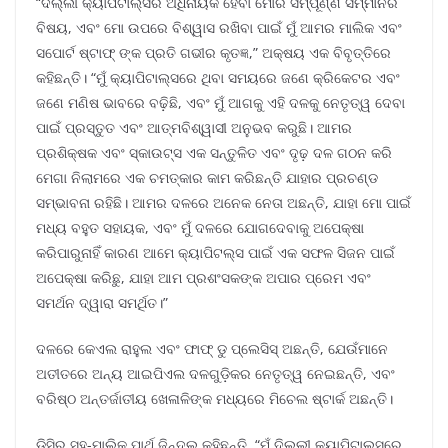
“ଦିଲ୍ଲୀ କ୍ୟାପିଟାଲ୍ସର ଅଧିନାୟକ ହେବା ମୋର ସମ୍ପୂର୍ଣ୍ଣ ସମ୍ମାନର
ବିଷୟ, ଏବଂ ମୋ ଉପରେ ବିଶ୍ୱାସ ରଖିବା ପାଇଁ ମୁଁ ଆମର ମାଲିକ ଏବଂ
ସପୋର୍ଟ ଷ୍ଟାଫ୍ ଙ୍କ ପ୍ରତି ଗଭୀର କୃତଜ୍ଞ,” ଅକ୍ଷୟ ଏକ ବିବୃତ୍ତିରେ
କହିଛନ୍ତି। “ମୁଁ କ୍ୟାପିଟାଲ୍ସରେ ଥିବା ସମୟରେ ଜଣେ କ୍ରିକେଟର ଏବଂ
ଜଣେ ମଣିଷ ଭାବରେ ବଢ଼ିଛି, ଏବଂ ମୁଁ ଆଗକୁ ଏହି ଦଳକୁ ନେତୃତ୍ୱ ଦେବା
ପାଇଁ ପ୍ରସ୍ତୁତ ଏବଂ ଆତ୍ମବିଶ୍ୱାସୀ ଅନୁଭବ କରୁଛି। ଆମର
ପ୍ରଶିକ୍ଷକ ଏବଂ ସ୍କାଉଟ୍ସ ଏକ ସନ୍ତୁଳିତ ଏବଂ ଦୃଢ଼ ଦଳ ଗଠନ କରି
ମେଗା ନିଲାମରେ ଏକ ଚମତ୍କାର କାମ କରିଛନ୍ତି ଯାହାର ପ୍ରଚଣ୍ଡ
ସମ୍ଭାବନା ରହିଛି। ଆମର ଦଳରେ ଅନେକ ନେତା ଅଛନ୍ତି, ଯାହା ମୋ ପାଇଁ
ମଧ୍ୟ ବହୁତ ସହାୟକ, ଏବଂ ମୁଁ ଦଳରେ ଯୋଗଦେବାକୁ ଅପେକ୍ଷା
କରିପାରୁନାହିଁ କାରଣ ଆମେ କ୍ୟାପିଟଲ୍ସ ପାଇଁ ଏକ ସଫଳ ସିଜନ ପାଇଁ
ଅପେକ୍ଷା କରିଛୁ, ଯାହା ଆମ ପ୍ରଶଂସକଙ୍କ ଅପାର ପ୍ରେମ ଏବଂ
ସମର୍ଥନ ଦ୍ୱାରା ସମର୍ଥିତ।”
ଦଳରେ କେଏଲ ରାହୁଲ ଏବଂ ଫାଫ୍ ଡୁ ପ୍ଲେସିସ୍ ଅଛନ୍ତି, ଯେଉଁମାନେ
ଅତୀତରେ ଅନ୍ୟ ଆଇପିଏଲ ଦଳଗୁଡ଼ିକର ନେତୃତ୍ୱ ନେଇଛନ୍ତି, ଏବଂ
ବରିଷ୍ଠ ଅନ୍ତର୍ଜାତୀୟ ଖେଳାଳିଙ୍କ ମଧ୍ୟରେ ମିଚେଲ ଷ୍ଟାର୍କ ଅଛନ୍ତି।
ଡିସିର ସହ-ମାଲିକ ପାର୍ଥ ଜିନ୍ଦଲ କହିଛନ୍ତି, “ମୁଁ ଦିଲ୍ଲୀ କ୍ୟାପିଟାଲ୍ସରେ