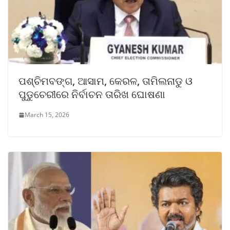
ପଶ୍ଚିମବଙ୍ଗ, ଆସାମ, କେରଳ, ତାମିଲନାଡୁ ଓ
ପୁଡୁଚେରୀରେ ନିର୍ବାଚନ ତାରିଖ ଘୋଷଣା
March 15, 2026