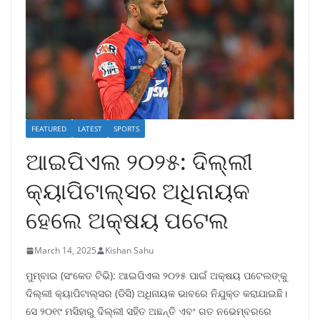
FEATURED
LATEST
SPORTS
ଆଇପିଏଲ ୨୦୨୫: ଦିଲ୍ଲୀ
କ୍ୟାପିଟାଲ୍ସର ଅଧିନାୟକ
ହେଲେ ଅକ୍ଷୟ ପଟେଲ
March 14, 2025
Kishan Sahu
ମୁମ୍ବାଇ (ସଂକେତ ଟିଭି): ଆଇପିଏଲ ୨୦୨୫ ପାଇଁ ଅକ୍ଷୟ ପଟେଲଙ୍କୁ
ଦିଲ୍ଲୀ କ୍ୟାପିଟାଲ୍ସର (ଡିସି) ଅଧିନାୟକ ଭାବରେ ନିଯୁକ୍ତ କରାଯାଇଛି।
ସେ ୨୦୧୯ ମସିହାରୁ ଦିଲ୍ଲୀ ସହିତ ଅଛନ୍ତି ଏବଂ ଗତ ନଭେମ୍ବରରେ