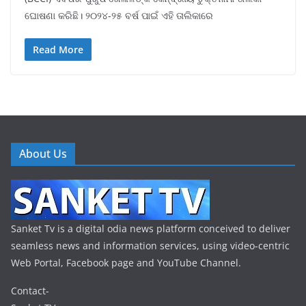
ଘୋଷଣା କରିଛି। ୨୦୨୪-୨୫ ବର୍ଷ ପାଇଁ ଏହି ତାଲିକାରେ
Read More
About Us
Sanket Tv is a digital odia news platform conceived to deliver
seamless news and information services, using video-centric
Web Portal, Facebook page and YouTube Channel.
Contact-