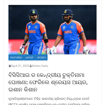
FEATURED
LATEST
SPORTS
April 21, 2025
Kishan Sahu
ବିସିସିଆଇ ର କେନ୍ଦ୍ରୀୟ ଚୁକ୍ତିନାମା
ଘୋଷଣା: ଫେରିଲେ ଶ୍ରେୟସ ଆୟର,
ଇଶାନ କିଶାନ
ନୂଆଦିଲ୍ଲୀ(ସଂକେତ ଟିଭି): ଭାରତୀୟ କ୍ରିକେଟ୍ ନିୟନ୍ତ୍ରଣ ବୋର୍ଡ
(BCCI) ଏବର୍ଷର ପୁରୁଷ ଖେଳାଳିଙ୍କ କେନ୍ଦ୍ରୀୟ ଚୁକ୍ତିନାମା ତାଲିକା