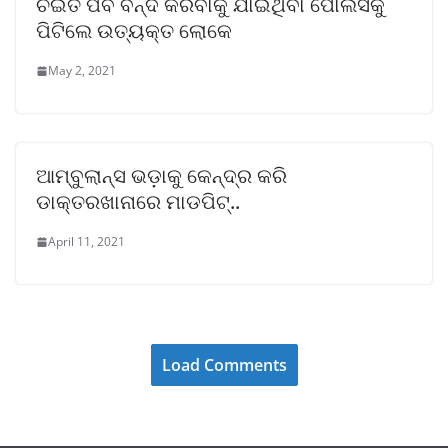
ଚଇତି ପର୍ବ ବନ୍ଦ କରିବାକୁ ଯାଇଥିବା ପୋଲିସକୁ
ପିଟିଲେ ଉତ୍ୟକ୍ତ ଲୋକେ
May 2, 2021
ଆମ୍ବୁଲାନ୍ସ ଭଡ଼ାକୁ କେନ୍ଦ୍ର କରି
ଡାକ୍ତରଖାନାରେ ମାଡପିଟ୍..
April 11, 2021
Load Comments