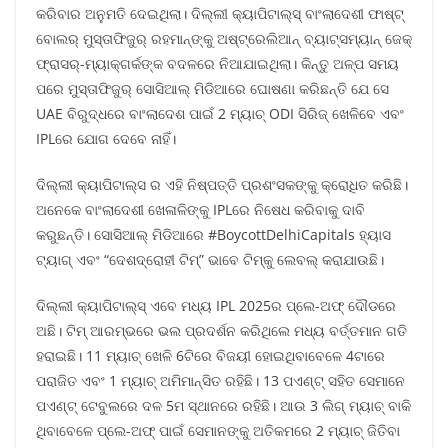
କରିବାର ଅନୁମତି ଦେଇଥିଲା। ଦିଲ୍ଲୀ କ୍ୟାପିଟାଲ୍ସ୍ ବାଂଲାଦେଶୀ ଫାଷ୍ଟ୍
ବୋଲର୍ ମୁସ୍ତାଫିଜୁର୍ ରହମାନ୍ଙ୍କୁ ଅଷ୍ଟ୍ରେଲିଆନ୍ ବ୍ୟାଟ୍ସମ୍ୟାନ୍ ଜେକ୍
ଫ୍ରାସର୍-ମ୍ୟାକ୍ଗର୍କଙ୍କ ବଦଳରେ ନିଆଯାଇଥିଲା। କିନ୍ତୁ ଅଳ୍ପ ସମୟ
ପରେ ମୁସ୍ତାଫିଜୁର୍ ସୋସିଆଲ୍ ମିଡିଆରେ ଘୋଷଣା କରିଛନ୍ତି ଯେ ସେ
UAE ବିରୁଦ୍ଧରେ ବାଂଲାଦେଶ ପାଇଁ 2 ମ୍ୟାଚ୍ ODI ସିରିଜ୍ ଖେଳିବେ ଏବଂ
IPLରେ ଯୋଗ ଦେବେ ନାହିଁ।
ଦିଲ୍ଲୀ କ୍ୟାପିଟାଲ୍ସ ର ଏହି ନିଷ୍ପତ୍ତି ପ୍ରଶଂସକଙ୍କୁ କ୍ରୋଧିତ କରିଛି।
ଅନେକେ ବାଂଲାଦେଶୀ ଖେଳାଳିଙ୍କୁ IPLରେ ନିଷେଧ କରିବାକୁ ଦାବି
କରୁଛନ୍ତି। ସୋସିଆଲ୍ ମିଡିଆରେ #BoycottDelhiCapitals ହ୍ୟାସ
ଟ୍ୟାଗ୍ ଏବଂ “ଦେଶଦ୍ରୋହୀ ଟିମ୍” ଭାବେ ଟିମ୍କୁ ଲେବଲ୍ କରାଯାଉଛି।
ଦିଲ୍ଲୀ କ୍ୟାପିଟାଲ୍ସ୍ ଏବେ ମଧ୍ୟ IPL 2025ର ପ୍ଲେ-ଅଫ୍ ଦୌଡରେ
ଅଛି। ଟିମ୍ ଆରମ୍ଭରେ ଭଲ ପ୍ରଦର୍ଶନ କରିଥିଲେ ମଧ୍ୟ ବର୍ତ୍ତମାନ ଗତି
ହରାଇଛି। 11 ମ୍ୟାଚ୍ ଖେଳି 6ଟିରେ ବିଜୟୀ ହୋଇଥିବାବେଳେ 4ଟାରେ
ପରାଜିତ ଏବଂ 1 ମ୍ୟାଚ୍ ଅମିମାନ୍ସିତ ରହିଛି। 13 ପଏଣ୍ଟ୍ ସହିତ ସେମାନେ
ପଏଣ୍ଟ୍ ଟେବୁଲରେ ଦଳ 5ମ ସ୍ଥାନରେ ରହିଛି। ଆଉ 3 ଲିଗ୍ ମ୍ୟାଚ୍ ବାକି
ଥିବାବେଳେ ପ୍ଲେ-ଅଫ୍ ପାଇଁ ସେମାନଙ୍କୁ ଅତିକମରେ 2 ମ୍ୟାଚ୍ ଜିତିବା