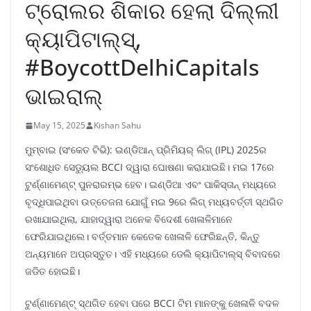
ଟ୍ରୋଲର ଶିକାର ହେଲା ଦିଲ୍ଲୀ
କ୍ୟାପିଟାଲ୍ସ୍,
#BoycottDelhiCapitals
ଭାଇରାଲ୍
May 15, 2025
Kishan Sahu
ମୁମ୍ବାଇ (ସଂକେତ ଟିଭି): ଇଣ୍ଡିଆନ୍ ପ୍ରିମିୟର୍ ଲିଗ୍ (IPL) 2025ର
ସଂଶୋଧିତ ସେଡ୍ୟୁଲ BCCI ଦ୍ୱାରା ଘୋଷଣା କରାଯାଇଛି। ମଇ 17ରେ
ଟୁର୍ଣ୍ଣାମେଣ୍ଟ୍ ପୁନରାରମ୍ଭ ହେବ। ଇଣ୍ଡିଆ ଏବଂ ପାକିସ୍ତାନ୍ ମଧ୍ୟରେ
ବୃଦ୍ଧିପାଇଥିବା ଉତ୍ତେଜନା ଯୋଗୁଁ ମଇ 9ରେ ଲିଗ୍ ମଧ୍ୟବର୍ତ୍ତୀ ସ୍ଥଗିତ
ରଖାଯାଇଥିଲା, ଯାହାଦ୍ୱାରା ଅନେକ ବିଦେଶୀ ଖେଳାଳିମାନେ
ଫେରିଯାଇଥିଲେ। ବର୍ତ୍ତମାନ କେତେକ ଖେଳାଳି ଫେରିଛନ୍ତି, କିନ୍ତୁ
ଅନ୍ୟମାନେ ଅପ୍ରସ୍ତୁତ। ଏହି ମଧ୍ୟରେ ଡେଲି କ୍ୟାପିଟାଲ୍ସ୍ ବିବାଦରେ
ଜଡିତ ହୋଇଛି।
ଟୁର୍ଣ୍ଣାମେଣ୍ଟ୍ ସ୍ଥଗିତ ହେବା ପରେ BCCI ଟିମ ମାନଙ୍କୁ ଖେଳାଳି ବଦଳ