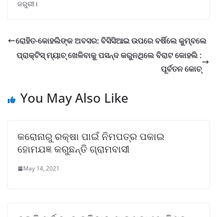
ଜରୁରୀ।
ରୋହିତ-କୋହଲିଙ୍କ ଅବସର: ବିସିସିଆଇ ଉପରେ ବର୍ଷିଲେ କୁମ୍ବଲେ
ପ୍ରାକ୍ଟିସ୍ ମ୍ୟାଚ୍ ଖେଳିବାକୁ ପସନ୍ଦ କରୁନଥିଲେ ବିରାଟ କୋହଲି :
ପୂର୍ବତନ କୋଚ୍
You May Also Like
କରୋନାରୁ ରକ୍ଷା ପାଇଁ ନିମପତ୍ର ପକାଇ
ହୋମଯଜ୍ଞ କରୁଛନ୍ତି ଗ୍ରାମବାସୀ
May 14, 2021