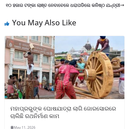
୧୦ ହଜାର ଟଙ୍କା ଲାଞ୍ଚ ନେବାବେଳେ ଧରାପଡିଲେ କନିଷ୍ଠ ଯନ୍ତ୍ରୀ
You May Also Like
ମହାପ୍ରଭୁଙ୍କ ଘୋଷଯାତ୍ରା ଲାଗି ଜୋରସୋରରେ
ଚାଲିଛି ରଥନିର୍ମାଣ କାମ
May 11, 2026