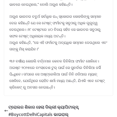
ଭାବରେ ନେଇଥିଲେ,” ବୋଲି ଅରୁଣ କହିଛନ୍ତି।
ଅରୁଣ ଭାରତର ଚତୁର୍ଥ ସର୍ବାଧିକ ରନ୍ ସ୍କୋରର କୋହଲିଙ୍କୁ ସମ୍ମାନ
ଦେଇ କହିଛନ୍ତି ଯେ ସେ ଟେଷ୍ଟ୍ ଫର୍ମାଟକୁ ସବୁଠାରୁ ଅଧିକ ଗୁରୁତ୍ୱ
ଦେଉଥିଲେ। ୬୮ ଟେଷ୍ଟରେ ୪୦ ବିଜୟ ସହିତ ସେ ଭାରତର ସବୁଠାରୁ
ସଫଳ ଟେଷ୍ଟ୍ ଅଧିନାୟକ ମଧ୍ୟ ଅଟନ୍ତି।
ଅରୁଣ କହିଛନ୍ତି, “ସେ ଏହି ଫର୍ମାଟକୁ ଅତ୍ୟଧିକ ସମ୍ମାନ ଦେଉଥିଲେ ଏବଂ
ତାଙ୍କୁ ମିସ୍ କରାଯିବ।”
୩୬ ବର୍ଷୀୟ କୋହଲି ବର୍ତ୍ତମାନ କେବଳ ଦିନିକିଆ ଫର୍ମାଟ ଖେଳିବେ।
ଅଗଷ୍ଟ ୨୦୨୫ରେ ବାଂଲାଦେଶ ଟୁର୍ ପାଇଁ ସେ ପୁନର୍ବାର ଦିନିକିଆ ଜର୍ସି
ପିନ୍ଧିବେ। ତା’ପରେ ସେ ଅଷ୍ଟ୍ରେଲିଆ ପାଇଁ ତିନି ଓଡିଆଇ ମ୍ୟାଚ୍
ଖେଳିବେ, ଯେଉଁଥିରେ ରୋହିତ ଶର୍ମା ମଧ୍ୟ ଅଛନ୍ତି, ଯିଏକି ଏବେ ଟେଷ୍ଟ୍
କ୍ରିକେଟ୍ ରୁ ଅବସର ନେଇଛନ୍ତି।
ଟ୍ରୋଲର ଶିକାର ହେଲା ଦିଲ୍ଲୀ କ୍ୟାପିଟାଲ୍ସ୍,
#BoycottDelhiCapitals ଭାଇରାଲ୍