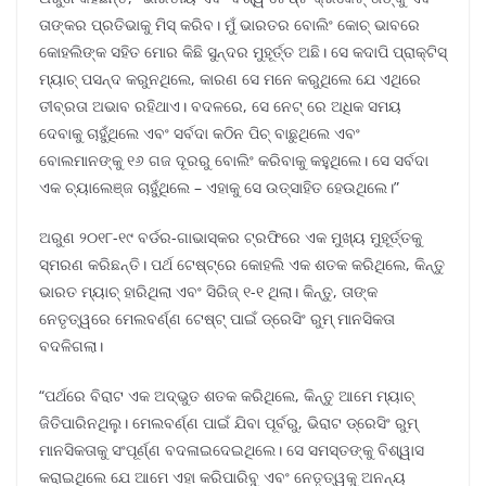
ତାଙ୍କର ପ୍ରତିଭାକୁ ମିସ୍ କରିବ। ମୁଁ ଭାରତର ବୋଲିଂ କୋଚ୍ ଭାବରେ
କୋହଲିଙ୍କ ସହିତ ମୋର କିଛି ସୁନ୍ଦର ମୁହୂର୍ତ୍ତ ଅଛି। ସେ କଦାପି ପ୍ରାକ୍ଟିସ୍
ମ୍ୟାଚ୍ ପସନ୍ଦ କରୁନଥିଲେ, କାରଣ ସେ ମନେ କରୁଥିଲେ ଯେ ଏଥିରେ
ତୀବ୍ରତା ଅଭାବ ରହିଥାଏ। ବଦଳରେ, ସେ ନେଟ୍ ରେ ଅଧିକ ସମୟ
ଦେବାକୁ ଚାହୁଁଥିଲେ ଏବଂ ସର୍ବଦା କଠିନ ପିଚ୍ ବାଛୁଥିଲେ ଏବଂ
ବୋଲମାନଙ୍କୁ ୧୬ ଗଜ ଦୂରରୁ ବୋଲିଂ କରିବାକୁ କହୁଥିଲେ। ସେ ସର୍ବଦା
ଏକ ଚ୍ୟାଲେଞ୍ଜ ଚାହୁଁଥିଲେ – ଏହାକୁ ସେ ଉତ୍ସାହିତ ହେଉଥିଲେ।”
ଅରୁଣ ୨୦୧୮-୧୯ ବର୍ଡର-ଗାଭାସ୍କର ଟ୍ରଫିରେ ଏକ ମୁଖ୍ୟ ମୁହୂର୍ତ୍ତକୁ
ସ୍ମରଣ କରିଛନ୍ତି। ପର୍ଥ ଟେଷ୍ଟ୍ରେ କୋହଲି ଏକ ଶତକ କରିଥିଲେ, କିନ୍ତୁ
ଭାରତ ମ୍ୟାଚ୍ ହାରିଥିଲା ଏବଂ ସିରିଜ୍ ୧-୧ ଥିଲା। କିନ୍ତୁ, ତାଙ୍କ
ନେତୃତ୍ୱରେ ମେଲବର୍ଣ୍ଣ ଟେଷ୍ଟ୍ ପାଇଁ ଡ୍ରେସିଂ ରୁମ୍ ମାନସିକତା
ବଦଳିଗଲା।
“ପର୍ଥରେ ବିରାଟ ଏକ ଅଦ୍ଭୁତ ଶତକ କରିଥିଲେ, କିନ୍ତୁ ଆମେ ମ୍ୟାଚ୍
ଜିତିପାରିନଥିଲୁ। ମେଲବର୍ଣ୍ଣ ପାଇଁ ଯିବା ପୂର୍ବରୁ, ଭିରାଟ ଡ୍ରେସିଂ ରୁମ୍
ମାନସିକତାକୁ ସଂପୂର୍ଣ୍ଣ ବଦଳାଇଦେଇଥିଲେ। ସେ ସମସ୍ତଙ୍କୁ ବିଶ୍ୱାସ
କରାଇଥିଲେ ଯେ ଆମେ ଏହା କରିପାରିବୁ ଏବଂ ନେତୃତ୍ୱକୁ ଅନନ୍ୟ