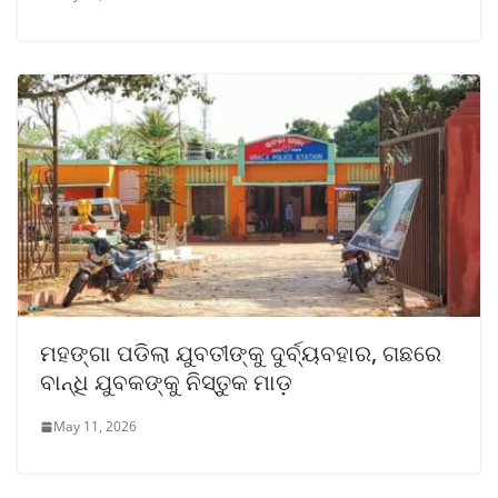
ମହଙ୍ଗା ପଡିଲା ଯୁବତୀଙ୍କୁ ଦୁର୍ବ୍ୟବହାର, ଗଛରେ
ବାନ୍ଧି ଯୁବକଙ୍କୁ ନିସ୍ତୁକ ମାଡ଼
May 11, 2026