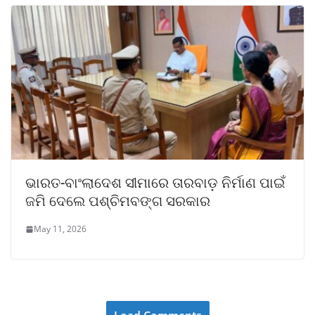
ଭାରତ-ବାଂଲାଦେଶ ସୀମାରେ ତାରବାଡ଼ ନିର୍ମାଣ ପାଇଁ
ଜମି ଦେଲେ ପଶ୍ଚିମବଙ୍ଗ ସରକାର
May 11, 2026