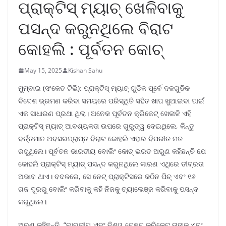
ପ୍ରାକ୍ଟିସ୍ ମ୍ୟାଚ୍ ଖେଳିବାକୁ
ପସନ୍ଦ କରୁନଥିଲେ ବିରାଟ
କୋହଲି : ପୂର୍ବତନ କୋଚ୍
May 15, 2025
Kishan Sahu
ମୁମ୍ବାଇ (ସଂକେତ ଟିଭି): ପ୍ରାକ୍ଟିସ୍ ମ୍ୟାଚ୍ ଗୁଡିକ ପୂର୍ବେ ଦଳଗୁଡିକ
ବିଦେଶ ଭ୍ରମଣ କରିବା ସମୟରେ ପରିସ୍ଥିତି ସହିତ ଖାପ ଖୁଆଇବା ପାଇଁ
ଏକ ସାଧାରଣ ପ୍ରଥା ଥିଲା। ଅନେକ ପୂର୍ବତନ କ୍ରିକେଟ୍ ଖେଳାଳି ଏହି
ପ୍ରାକ୍ଟିସ୍ ମ୍ୟାଚ୍ ଆବଶ୍ୟକତା ଉପରେ ଗୁରୁତ୍ୱ ଦେଇଥିଲେ, କିନ୍ତୁ
ବର୍ତ୍ତମାନ ଅବସରପ୍ରାପ୍ତ ବିରାଟ କୋହଲି ଏହାର ବିପରୀତ ମତ
ରଖୁଥିଲେ। ପୂର୍ବତନ ଭାରତୀୟ ବୋଲିଂ କୋଚ୍ ଭରତ ଅରୁଣ କହିଛନ୍ତି ଯେ
କୋହଲି ପ୍ରାକ୍ଟିସ୍ ମ୍ୟାଚ୍ ପସନ୍ଦ କରୁନଥିଲେ କାରଣ ଏଥିରେ ତୀବ୍ରତା
ଅଭାବ ଥାଏ। ବଦଳରେ, ସେ ନେଟ୍ ପ୍ରାକ୍ଟିସରେ କଠିନ ପିଚ୍ ଏବଂ ୧୬
ଗଜ ଦୂରରୁ ବୋଲିଂ କରିବାକୁ କହି ନିଜକୁ ଚ୍ୟାଲେଞ୍ଜ କରିବାକୁ ପସନ୍ଦ
କରୁଥିଲେ।
ଅରୁଣ କହିଛନ୍ତି, “ଭାରତୀୟ ଏବଂ ବିଶ୍ୱ ଟେଷ୍ଟ କ୍ରିକେଟ୍ ତାଙ୍କୁ ଏବଂ