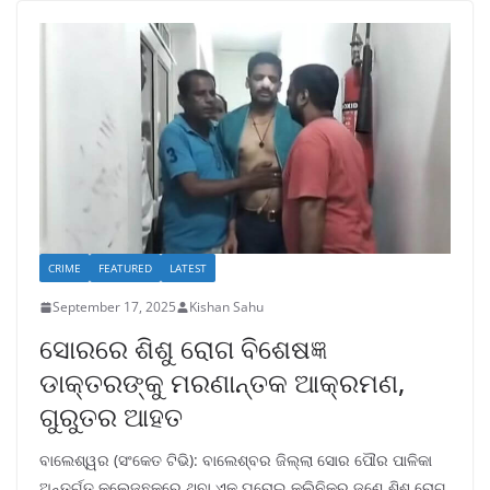
CRIME
FEATURED
LATEST
September 17, 2025
Kishan Sahu
ସୋରରେ ଶିଶୁ ରୋଗ ବିଶେଷଜ୍ଞ
ଡାକ୍ତରଙ୍କୁ ମରଣାନ୍ତକ ଆକ୍ରମଣ,
ଗୁରୁତର ଆହତ
ବାଲେଶ୍ୱର (ସଂକେତ ଟିଭି): ବାଲେଶ୍ବର ଜିଲ୍ଲା ସୋର ପୌର ପାଳିକା
ଅନ୍ତର୍ଗତ କଲେଜଛକରେ ଥିବା ଏକ ଘରୋଇ କ୍ଲିନିକର ଜଣେ ଶିଶୁ ରୋଗ