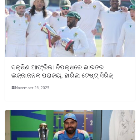
ଦକ୍ଷିଣ ଆଫ୍ରିକା ବିପକ୍ଷରେ ଭାରତର
ଲଜ୍ଜାଜନକ ପରାଜୟ, ହାରିଲା ଟେଷ୍ଟ୍ ସିରିଜ୍
November 26, 2025