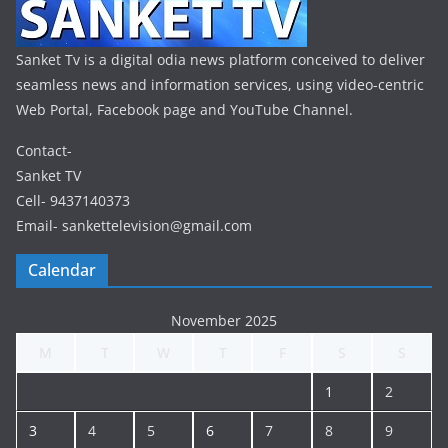
Sanket Tv is a digital odia news platform conceived to deliver
seamless news and information services, using video-centric
Web Portal, Facebook page and YouTube Channel.
Contact-
Sanket TV
Cell- 9437140373
Email- sankettelevision@gmail.com
Calendar
November 2025
M
T
W
T
F
S
S
1
2
3
4
5
6
7
8
9