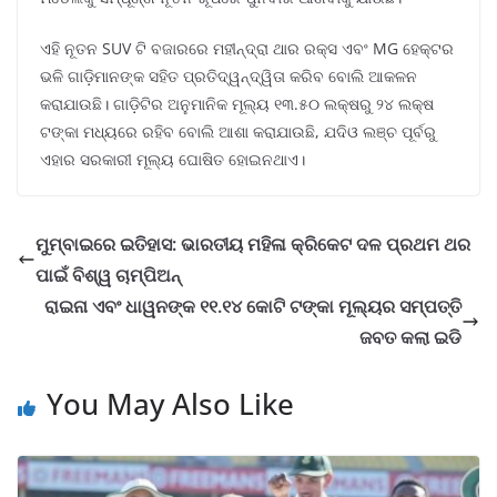
ଏହି ନୂତନ SUV ଟି ବଜାରରେ ମହୀନ୍ଦ୍ରା ଥାର ରକ୍ସ ଏବଂ MG ହେକ୍ଟର
ଭଳି ଗାଡ଼ିମାନଙ୍କ ସହିତ ପ୍ରତିଦ୍ୱନ୍ଦ୍ୱିତା କରିବ ବୋଲି ଆକଳନ
କରାଯାଉଛି। ଗାଡ଼ିଟିର ଅନୁମାନିକ ମୂଲ୍ୟ ୧୩.୫୦ ଲକ୍ଷରୁ ୨୪ ଲକ୍ଷ
ଟଙ୍କା ମଧ୍ୟରେ ରହିବ ବୋଲି ଆଶା କରାଯାଉଛି, ଯଦିଓ ଲଞ୍ଚ ପୂର୍ବରୁ
ଏହାର ସରକାରୀ ମୂଲ୍ୟ ଘୋଷିତ ହୋଇନଥାଏ।
ମୁମ୍ବାଇରେ ଇତିହାସ: ଭାରତୀୟ ମହିଳା କ୍ରିକେଟ ଦଳ ପ୍ରଥମ ଥର
ପାଇଁ ବିଶ୍ୱ ଚାମ୍ପିଅନ୍
ରାଇନା ଏବଂ ଧାୱନଙ୍କ ୧୧.୧୪ କୋଟି ଟଙ୍କା ମୂଲ୍ୟର ସମ୍ପତ୍ତି
ଜବତ କଲା ଇଡି
You May Also Like