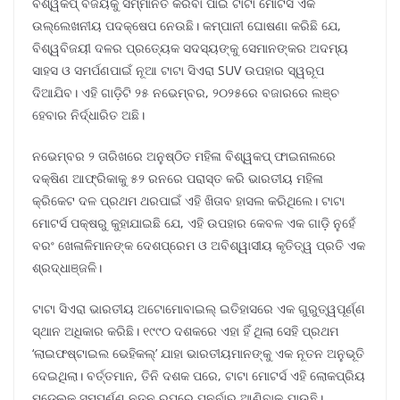
ବିଶ୍ୱକପ୍ ବିଜୟକୁ ସମ୍ମାନିତ କରିବା ପାଇଁ ଟାଟା ମୋଟର୍ସ ଏକ
ଉଲ୍ଲେଖନୀୟ ପଦକ୍ଷେପ ନେଉଛି। କମ୍ପାନୀ ଘୋଷଣା କରିଛି ଯେ,
ବିଶ୍ୱବିଜୟୀ ଦଳର ପ୍ରତ୍ୟେକ ସଦସ୍ୟଙ୍କୁ ସେମାନଙ୍କର ଅଦମ୍ୟ
ସାହସ ଓ ସମର୍ପଣପାଇଁ ନୂଆ ଟାଟା ସିଏରା SUV ଉପହାର ସ୍ୱରୂପ
ଦିଆଯିବ। ଏହି ଗାଡ଼ିଟି ୨୫ ନଭେମ୍ବର, ୨୦୨୫ରେ ବଜାରରେ ଲଞ୍ଚ
ହେବାର ନିର୍ଦ୍ଧାରିତ ଅଛି।
ନଭେମ୍ବର ୨ ତାରିଖରେ ଅନୁଷ୍ଠିତ ମହିଳା ବିଶ୍ୱକପ୍ ଫାଇନାଲରେ
ଦକ୍ଷିଣ ଆଫ୍ରିକାକୁ ୫୨ ରନରେ ପରାସ୍ତ କରି ଭାରତୀୟ ମହିଳା
କ୍ରିକେଟ ଦଳ ପ୍ରଥମ ଥରପାଇଁ ଏହି ଖିତାବ ହାସଲ କରିଥିଲେ। ଟାଟା
ମୋଟର୍ସ ପକ୍ଷରୁ କୁହାଯାଇଛି ଯେ, ଏହି ଉପହାର କେବଳ ଏକ ଗାଡ଼ି ନୁହେଁ
ବରଂ ଖେଳାଳିମାନଙ୍କ ଦେଶପ୍ରେମ ଓ ଅବିଶ୍ୱାସୀୟ କୃତିତ୍ୱ ପ୍ରତି ଏକ
ଶ୍ରଦ୍ଧାଞ୍ଜଳି।
ଟାଟା ସିଏରା ଭାରତୀୟ ଅଟୋମୋବାଇଲ୍ ଇତିହାସରେ ଏକ ଗୁରୁତ୍ୱପୂର୍ଣ୍ଣ
ସ୍ଥାନ ଅଧିକାର କରିଛି। ୧୯୯୦ ଦଶକରେ ଏହା ହିଁ ଥିଲା ସେହି ପ୍ରଥମ
‘ଲାଇଫଷ୍ଟାଇଲ ଭେହିକଲ୍’ ଯାହା ଭାରତୀୟମାନଙ୍କୁ ଏକ ନୂତନ ଅନୁଭୂତି
ଦେଇଥିଲା। ବର୍ତ୍ତମାନ, ତିନି ଦଶକ ପରେ, ଟାଟା ମୋଟର୍ସ ଏହି ଲୋକପ୍ରିୟ
ମଡେଲକୁ ସମ୍ପୂର୍ଣ୍ଣ ନୂତନ ରୂପରେ ପୁନର୍ବାର ଆଣିବାକୁ ଯାଉଛି।