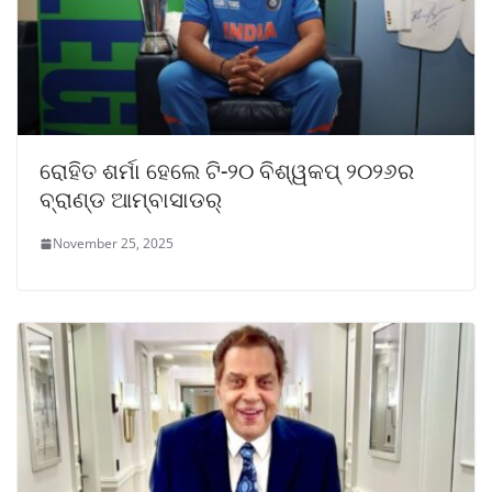
ରୋହିତ ଶର୍ମା ହେଲେ ଟି-୨୦ ବିଶ୍ୱକପ୍ ୨୦୨୬ର
ବ୍ରାଣ୍ଡ ଆମ୍ବାସାଡର୍
November 25, 2025