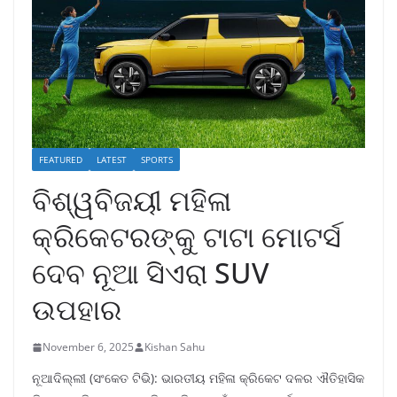
FEATURED
LATEST
SPORTS
ବିଶ୍ୱବିଜୟୀ ମହିଳା
କ୍ରିକେଟରଙ୍କୁ ଟାଟା ମୋଟର୍ସ
ଦେବ ନୂଆ ସିଏରା SUV
ଉପହାର
November 6, 2025
Kishan Sahu
ନୂଆଦିଲ୍ଲୀ (ସଂକେତ ଟିଭି): ଭାରତୀୟ ମହିଳା କ୍ରିକେଟ ଦଳର ଐତିହାସିକ