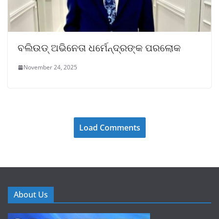
ବଲିଉଡ୍ ଅଭିନେତା ଧର୍ମେନ୍ଦ୍ରଙ୍କ ପରଲୋକ
November 24, 2025
Load Comments
About Us