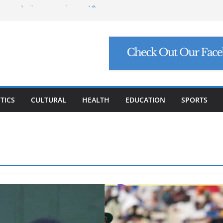
ମାଗିଲେ ଉନ୍ନୟନ କମିଶନର, ସଚିବଙ୍କୁ କଠୋର
ା: ମୁଖ୍ୟ ଅଭିଯୁକ୍ତ ମନୋଜ ପାଢ଼ୀଙ୍କୁ ମିଳିଲା
୍ତି ଠକେଇ, ମୁଖ୍ୟ ପ୍ରଶାସକଙ୍କ ଦସ୍ତଖତ ଜାଲ୍
ୋଲ, ସୁପ୍ରିମକୋର୍ଟଙ୍କ ବଡ଼ ନିର୍ଦ୍ଦେଶ
୮ ଗ୍ରାମ ସୁନା-ଶାଢ଼ୀ, ଏଆଇ ପ୍ରଶିକ୍ଷଣ ପାଇଁ ୫
TICS
CULTURAL
HEALTH
EDUCATION
SPORTS