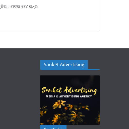
୍ଡିଆ। ମାତ୍ର ୧୨୪ ରନ୍ର
Sanket Advertising