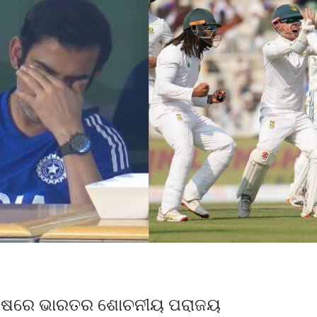
ିପକ୍ଷରେ ଭାରତର ଶୋଚନୀୟ ପରାଜୟ