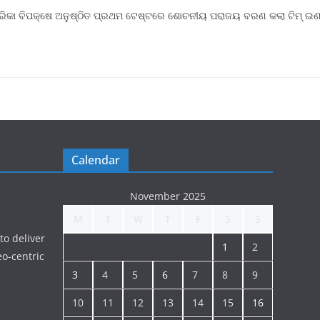
ଫ୍ରିକା ବିପକ୍ଷେ ଅନୁଷ୍ଠିତ ପ୍ରଥମ ଟେଷ୍ଟରେ ଶୋଚନୀୟ ପରାଜୟ ବରଣ କଲା ଟିମ୍ ଇଣ
Calendar
November 2025
M
T
W
T
F
S
S
to deliver
1
2
o-centric
3
4
5
6
7
8
9
10
11
12
13
14
15
16