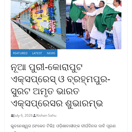
FEATURED
LATEST
NEWS
ନୂଆ ପୁରୀ-କୋରାପୁଟ
ଏକ୍ସପ୍ରେସ୍ ଓ ବ୍ରହ୍ମପୁର-
ସୁରଟ ଅମୃତ ଭାରତ
ଏକ୍ସପ୍ରେସର ଶୁଭାରମ୍ଭ
July 6, 2026
Kishan Sahu
ଭୁବନେଶ୍ୱର (ସଂକେତ ଟିଭି): ଓଡ଼ିଶାବାସୀଙ୍କ ଦୀର୍ଘଦିନର ଦାବି ପୂରଣ