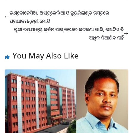
ଇଣ୍ଡୋନେସିଆ, ଅଷ୍ଟ୍ରେଲିଆ ଓ ନ୍ୟୁଜିଲାଣ୍ଡ ଗସ୍ତରେ
ପ୍ରଧାନମନ୍ତ୍ରୀ ମୋଦି
ପୁରୀ ରଥଯାତ୍ରା କର୍ଡନ ପାସ୍ ଉପରେ କଟକଣା ଜାରି, ଗୋଟିଏ ବି
ଅଧିକ ଦିଆଯିବ ନାହିଁ
You May Also Like