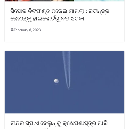
ସିସୋର ଚିଟଫଣ୍ଡ ଠକେଇ ମାମଲା : ରବୀନ୍ଦ୍ର
ଜେନାଙ୍କୁ ହାଇକୋର୍ଟରୁ ବଡ ଝଟକା
February 6, 2023
ଚୀନର ସ୍ପାଏ ବେଲୁନ୍‌ କୁ କ୍ଷେପଣାସ୍ତ୍ର ମାରି