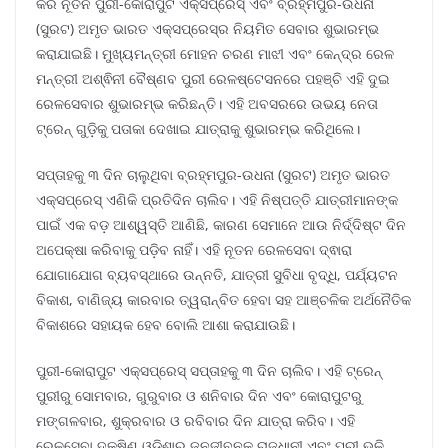
କରି ନୂତନ ପୁରୀ-କୋରାପୁଟ ଏକ୍ସପ୍ରେସ୍ ଏବଂ ବ୍ରହ୍ମପୁର-ଉଧନା
(ସୁରଟ) ଅମୃତ ଭାରତ ଏକ୍ସପ୍ରେସ୍ର ନିୟମିତ ସେବାର ଶୁଭାରମ୍ଭ
କରାଯାଇଛି। ମୁଖ୍ୟମନ୍ତ୍ରୀ ମୋହନ ଚରଣ ମାଝୀ ଏବଂ କେନ୍ଦ୍ର ରେଳ
ମନ୍ତ୍ରୀ ଅଶ୍ଵିନୀ ବୈଷ୍ଣବ ପୁରୀ ରେଳଷ୍ଟେସନରେ ପହଞ୍ଚି ଏହି ଦୁଇ
ରେଳସେବାର ଶୁଭାରମ୍ଭ କରିଛନ୍ତି। ଏହି ଅବସରରେ ଉଭୟ ନେତା
ଟ୍ରେନ୍ ଗୁଡ଼ିକୁ ପତାକା ଦେଖାଇ ଯାତ୍ରାକୁ ଶୁଭାରମ୍ଭ କରିଥିଲେ।
ସପ୍ତାହକୁ ୩ ଦିନ ଚାଲୁଥିବା ବ୍ରହ୍ମପୁର-ଉଧନା (ସୁରଟ) ଅମୃତ ଭାରତ
ଏକ୍ସପ୍ରେସ୍ ଏଣିକି ପ୍ରତିଦିନ ଚାଲିବ। ଏହି ନିଷ୍ପତ୍ତି ଯାତ୍ରୀମାନଙ୍କ
ପାଇଁ ଏକ ବଡ଼ ଆଶ୍ୱସ୍ତି ଆଣିଛି, କାରଣ ସେମାନେ ଆଉ ନିର୍ଦ୍ଦିଷ୍ଟ ଦିନ
ଅପେକ୍ଷା କରିବାକୁ ପଡ଼ିବ ନାହିଁ। ଏହି ନୂତନ ରେଳସେବା ଦ୍ଵାରା
ଯୋଗାଯୋଗ ବ୍ୟବସ୍ଥାରେ ଉନ୍ନତି, ଯାତ୍ରୀ ସୁବିଧା ବୃଦ୍ଧି, ପର୍ଯ୍ୟଟନ
ବିକାଶ, ବାଣିଜ୍ୟ କାରବାର ତ୍ୱରାନ୍ବିତ ହେବା ସହ ଆଞ୍ଚଳିକ ଅର୍ଥନୈତିକ
ବିକାଶରେ ସହାୟକ ହେବ ବୋଲି ଆଶା କରାଯାଉଛି।
ପୁରୀ-କୋରାପୁଟ ଏକ୍ସପ୍ରେସ୍ ସପ୍ତାହକୁ ୩ ଦିନ ଚାଲିବ। ଏହି ଟ୍ରେନ୍
ପୁରୀରୁ ସୋମବାର, ଗୁରୁବାର ଓ ଶନିବାର ଦିନ ଏବଂ କୋରାପୁଟରୁ
ମଙ୍ଗଳବାର, ଶୁକ୍ରବାର ଓ ରବିବାର ଦିନ ଯାତ୍ରା କରିବ। ଏହି
ରେଳସେବା ଦକ୍ଷିଣ ଓଡ଼ିଶାର ଜନଜୀବନକୁ ରାଜଧାନୀ ଏବଂ ପୁରୀ ଭଳି