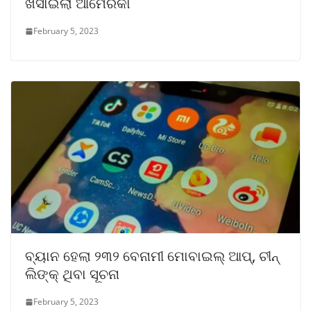
ଖସାଇଲା ଆମେରିକା
February 5, 2023
ବ୍ୟାନ ହେଲା ୨୩୨ ବେନାମୀ ମୋବାଇଲ୍ ଆପ୍, ଚୀନ୍
ଲିଙ୍କ୍ ଥିବା ସୂଚନା
February 5, 2023