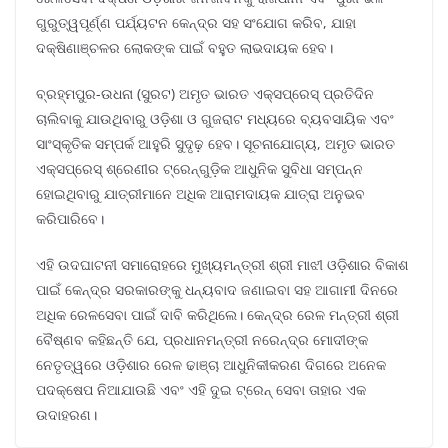
ଗୁରୁତ୍ୱପୂର୍ଣ୍ଣ ପର୍ଯ୍ୟଟନ କେନ୍ଦ୍ର ସହ ସଂଯୋଗ କରିବ, ଯାହା
ଦକ୍ଷିଣାଞ୍ଚଳର ଲୋକଙ୍କ ପାଇଁ ବହୁତ ଲାଭଦାୟକ ହେବ।
ବ୍ରହ୍ମପୁର-ଉଧନା (ସୁରଟ) ଅମୃତ ଭାରତ ଏକ୍ସପ୍ରେସ୍ ପ୍ରତିଦିନ
ଚାଲିବାକୁ ଯାଉଥିବାରୁ ଓଡ଼ିଶା ଓ ଗୁଜରାଟ ମଧ୍ୟରେ ବ୍ୟବସାୟିକ ଏବଂ
ସାଂସ୍କୃତିକ ସମ୍ପର୍କ ଆହୁରି ସୁଦୃଢ଼ ହେବ। ସୂଚନାଯୋଗ୍ୟ, ଅମୃତ ଭାରତ
ଏକ୍ସପ୍ରେସ୍ ଶ୍ରେଣୀର ଟ୍ରେନ୍ଗୁଡ଼ିକ ଆଧୁନିକ ସୁବିଧା ସମ୍ପନ୍ନ
ହୋଇଥିବାରୁ ଯାତ୍ରୀମାନେ ଅଧିକ ଆରାମଦାୟକ ଯାତ୍ରା ଅନୁଭବ
କରିପାରିବେ।
ଏହି ଉଦଘାଟନୀ ସମାରୋହରେ ମୁଖ୍ୟମନ୍ତ୍ରୀ ଶ୍ରୀ ମାଝୀ ଓଡ଼ିଶାର ବିକାଶ
ପାଇଁ କେନ୍ଦ୍ର ସରକାରଙ୍କୁ ଧନ୍ୟବାଦ ଜଣାଇବା ସହ ଆଗାମୀ ଦିନରେ
ଅଧିକ ରେଳସେବା ପାଇଁ ଦାବି କରିଥିଲେ। କେନ୍ଦ୍ର ରେଳ ମନ୍ତ୍ରୀ ଶ୍ରୀ
ବୈଷ୍ଣବ କହିଛନ୍ତି ଯେ, ପ୍ରଧାନମନ୍ତ୍ରୀ ନରେନ୍ଦ୍ର ମୋଦୀଙ୍କ
ନେତୃତ୍ୱରେ ଓଡ଼ିଶାର ରେଳ ଢାଞ୍ଚା ଆଧୁନିକୀକରଣ ଦିଗରେ ଅନେକ
ପଦକ୍ଷେପ ନିଆଯାଉଛି ଏବଂ ଏହି ଦୁଇ ଟ୍ରେନ୍ ସେବା ତାହାର ଏକ
ଉଦାହରଣ।