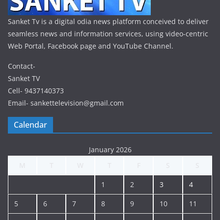
Sanket Tv is a digital odia news platform conceived to deliver
seamless news and information services, using video-centric
Web Portal, Facebook page and YouTube Channel.
Contact-
Sanket TV
Cell- 9437140373
Email- sankettelevision@gmail.com
Calendar
January 2026
M
T
W
T
F
S
S
1
2
3
4
5
6
7
8
9
10
11