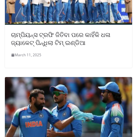
ଚାମ୍ପିୟନ୍ସ ଟ୍ରଫି ଜିତିବା ପରେ କାହିଁକି ଧଳା
ଜ୍ୟାକେଟ୍ ପିନ୍ଧିଲା ଟିମ୍ ଇଣ୍ଡିଆ
March 11, 2025