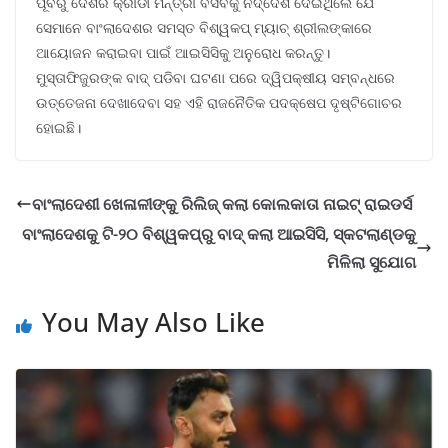
ପୂର୍ବରୁ ଦେଶର କ୍ରୀଡା ମନ୍ତ୍ରୀ ବିସିବିକୁ ନିର୍ଦ୍ଦେଶ ଦେଇଥିଲେ ଯେ
ସେମାନେ ବାଂଲାଦେଶର ସମସ୍ତ ବିଶ୍ୱକପ୍ ମ୍ୟାଚ୍ ଶ୍ରୀଲଙ୍କାରେ
ଆୟୋଜନ କରାଇବା ପାଇଁ ଆଇସିସିକୁ ଅନୁରୋଧ କରନ୍ତୁ।
ମୁସ୍ତାଫିଜୁରଙ୍କ ବାଦ୍ ପଡିବା ଘଟଣା ପରେ ଦ୍ୱିପକ୍ଷୀୟ ସମ୍ବନ୍ଧରେ
ଉତ୍ତେଜନା ଦେଖାଦେବା ସହ ଏହି ରାଜନୈତିକ ପଦକ୍ଷେପ ଦୃଷ୍ଟିଗୋଚର
ହୋଇଛି।
ବାଂଲାଦେଶୀ ଖେଳାଳୀଙ୍କୁ ରିଲିଜ୍ କଲା କୋଲକାତା ନାଇଟ୍ ରାଇଡର୍ସ
ବାଂଲାଦେଶକୁ ଟି-୨୦ ବିଶ୍ୱକପ୍‌ରୁ ବାଦ୍ କଲା ଆଇସିସି, ସ୍କଟଲାଣ୍ଡକୁ
ମିଳିଲା ସୁଯୋଗ
You May Also Like