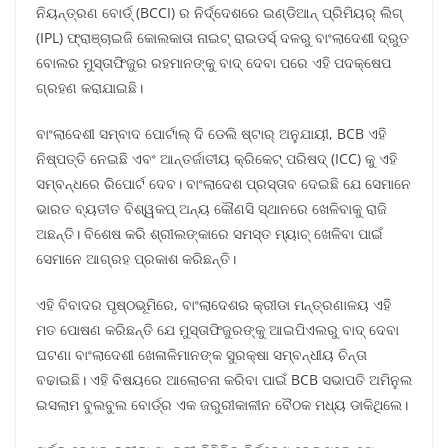
ନିୟନ୍ତ୍ରଣ ବୋର୍ଡ୍ (BCCI) ର ନିର୍ଦ୍ଦେଶରେ ଇଣ୍ଡିଆନ୍ ପ୍ରିମିୟର୍ ଲିଗ୍
(IPL) ଫ୍ରାଞ୍ଚାଇଜି କୋଲକାତା ନାଇଟ୍ ରାଇଡର୍ସ୍ ଦଳରୁ ବାଂଲାଦେଶୀ ଦ୍ରୁତ
ବୋଲର ମୁସ୍ତାଫିଜୁର ରହମାନଙ୍କୁ ବାଦ୍ ଦେବା ପରେ ଏହି ପଦକ୍ଷେପ
ଗ୍ରହଣ କରାଯାଇଛି।
ବାଂଲାଦେଶୀ ସମ୍ବାଦ ପୋର୍ଟାଲ୍ ଦି ଡେଲି ଷ୍ଟାର୍ ଅନୁଯାୟୀ, BCB ଏହି
ନିଷ୍ପତ୍ତି ନେଇଛି ଏବଂ ଆନ୍ତର୍ଜାତୀୟ କ୍ରିକେଟ୍ ପରିଷଦ୍ (ICC) କୁ ଏହି
ସମ୍ବନ୍ଧରେ ରିପୋର୍ଟ ଦେବ। ବାଂଲାଦେଶ ପ୍ରସ୍ତାବ ଦେଇଛି ଯେ ସେମାନେ
ଭାରତ ବ୍ୟତୀତ ବିଶ୍ୱକପ୍ ଅନ୍ୟ କୌଣସି ସ୍ଥାନରେ ଖେଳିବାକୁ ରାଜି
ଅଛନ୍ତି। ବିଶେଷ କରି ଶ୍ରୀଲଙ୍କାରେ ସମସ୍ତ ମ୍ୟାଚ୍ ଖେଳିବା ପାଇଁ
ସେମାନେ ଆଗ୍ରହ ପ୍ରକାଶ କରିଛନ୍ତି।
ଏହି ବିବାଦର ପୃଷ୍ଠଭୂମିରେ, ବାଂଲାଦେଶର କ୍ରୀଡା ମନ୍ତ୍ରଣାଳୟ ଏହି
ମତ ପୋଷଣ କରିଛନ୍ତି ଯେ ମୁସ୍ତାଫିଜୁରଙ୍କୁ ଆଇପିଏଲରୁ ବାଦ୍ ଦେବା
ଘଟଣା ବାଂଲାଦେଶୀ ଖେଳାଳିମାନଙ୍କ ସୁରକ୍ଷା ସମ୍ବନ୍ଧୀୟ ଚିନ୍ତା
ବଢାଇଛି। ଏହି ବିଷୟରେ ଆଲୋଚନା କରିବା ପାଇଁ BCB ସଭାପତି ଅମିନୁଲ
ଇସଲାମ ବୁଲବୁଲ ବୋର୍ଡ୍ର ଏକ ଜରୁରୀକାଳୀନ ବୈଠକ ମଧ୍ୟ ଡାକିଥିଲେ।