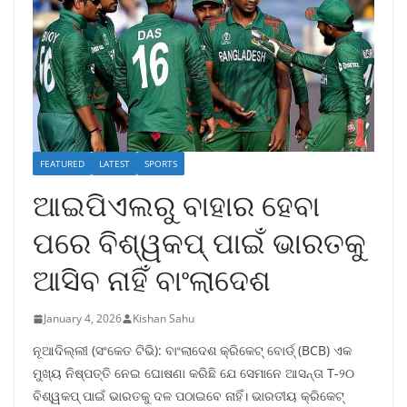
FEATURED
LATEST
SPORTS
ଆଇପିଏଲରୁ ବାହାର ହେବା
ପରେ ବିଶ୍ୱକପ୍ ପାଇଁ ଭାରତକୁ
ଆସିବ ନାହିଁ ବାଂଲାଦେଶ
January 4, 2026
Kishan Sahu
ନୂଆଦିଲ୍ଲୀ (ସଂକେତ ଟିଭି): ବାଂଲାଦେଶ କ୍ରିକେଟ୍ ବୋର୍ଡ୍ (BCB) ଏକ
ମୁଖ୍ୟ ନିଷ୍ପତ୍ତି ନେଇ ଘୋଷଣା କରିଛି ଯେ ସେମାନେ ଆସନ୍ତା T-୨୦
ବିଶ୍ୱକପ୍ ପାଇଁ ଭାରତକୁ ଦଳ ପଠାଇବେ ନାହିଁ। ଭାରତୀୟ କ୍ରିକେଟ୍