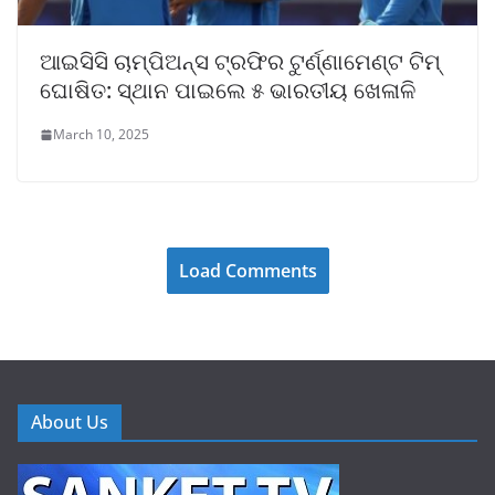
ଆଇସିସି ଚାମ୍ପିଅନ୍ସ ଟ୍ରଫିର ଟୁର୍ଣ୍ଣାମେଣ୍ଟ ଟିମ୍
ଘୋଷିତ: ସ୍ଥାନ ପାଇଲେ ୫ ଭାରତୀୟ ଖେଳାଳି
March 10, 2025
Load Comments
About Us