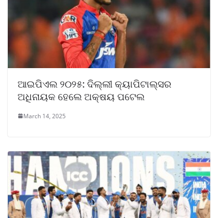
ଆଇପିଏଲ ୨୦୨୫: ଦିଲ୍ଲୀ କ୍ୟାପିଟାଲ୍ସର
ଅଧିନାୟକ ହେଲେ ଅକ୍ଷୟ ପଟେଲ
March 14, 2025