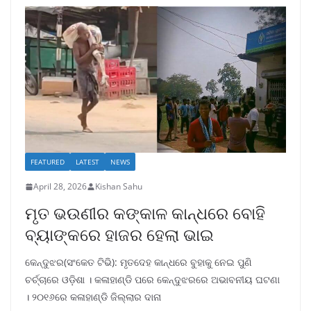
FEATURED
LATEST
NEWS
April 28, 2026
Kishan Sahu
ମୃତ ଭଉଣୀର କଙ୍କାଳ କାନ୍ଧରେ ବୋହି
ବ୍ୟାଙ୍କରେ ହାଜର ହେଲା ଭାଇ
କେନ୍ଦୁଝର(ସଂକେତ ଟିଭି): ମୃତଦେହ କାନ୍ଧରେ ବୁହାକୁ ନେଇ ପୁଣି
ଚର୍ଚ୍ଚାରେ ଓଡ଼ିଶା । କଳାହାଣ୍ଡି ପରେ କେନ୍ଦୁଝରରେ ଅଭାବନୀୟ ଘଟଣା
। ୨୦୧୬ରେ କଳାହାଣ୍ଡି ଜିଲ୍ଲାର ଦାନା