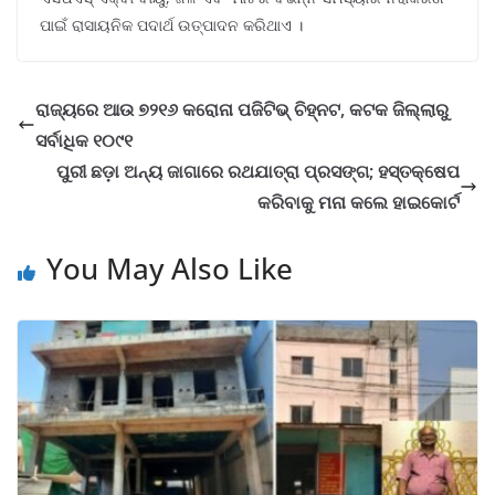
ପାଇଁ ରାସାୟନିକ ପଦାର୍ଥ ଉତ୍ପାଦନ କରିଥାଏ ।
ରାଜ୍ୟରେ ଆଉ ୭୨୧୬ କରୋନା ପଜିଟିଭ୍ ଚିହ୍ନଟ, କଟକ ଜିଲ୍ଲାରୁ
ସର୍ବାଧିକ ୧୦୯୧
ପୁରୀ ଛଡ଼ା ଅନ୍ୟ ଜାଗାରେ ରଥଯାତ୍ରା ପ୍ରସଙ୍ଗ; ହସ୍ତକ୍ଷେପ
କରିବାକୁ ମନା କଲେ ହାଇକୋର୍ଟ
You May Also Like