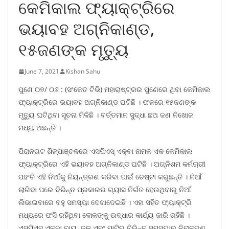
କେମିକାଲ ଫ୍ୟାକ୍ଟ୍ରିରେ
ଭୟାବହ ଅଗ୍ନିକାଣ୍ଡ,
୧୫ଜଣଙ୍କ ମୃତ୍ୟୁ
June 7, 2021
Kishan Sahu
ପୁଣେ ୦୭/ ୦୬ : (ସଂକେତ ଟିଭି) ମହାରାଷ୍ଟ୍ରର ପୁଣେରେ ଥିବା କେମିକାଲ
ଫ୍ୟାକ୍ଟ୍ରିରେ ଭୟାବହ ଅଗ୍ନିକାଣ୍ଡ ଘଟିଛି । ଫଳରେ ୧୫ଜଣଙ୍କ
ମୃତ୍ୟୁ ଘଟିଥିବା ସୂଚନା ମିଳିଛି । ବର୍ତ୍ତମାନ ସୁଦ୍ଧା ଛଅ ଜଣ ନିଖୋଜ
ମଧ୍ୟ ଅଛନ୍ତି ।
ପିରାନଗଟ ଶିଳ୍ପାଞ୍ଚଳରେ ଏସପିଏସ୍ ଏକ୍ବା ନାମକ ଏକ କେମିକାଲ
ଫ୍ୟାକ୍ଟ୍ରିରେ ଏହି ଭୟାବହ ଅଗ୍ନିକାଣ୍ଡ ଘଟିଛି । ଅଗ୍ନିଶମ କର୍ମଚାରୀ
ପହଂଚି ଏହି ନିଆଁକୁ ନିୟନ୍ତ୍ରଣ କରିବା ପାଇଁ ଚେଷ୍ଟା କରୁଛନ୍ତି । ନିଆଁ
ଲାଗିବା ପରେ ବିଭିନ୍ନ ପ୍ରକାରର ଗ୍ୟାସ ନିର୍ଗତ ହେଉଥିବାରୁ ନିଆଁ
ଲିଭାଇବାରେ ବହୁ ସମସ୍ୟା ଦେଖାଦେଇଛି । ଏହା ସହିତ ଫ୍ୟାକ୍ଟ୍ରି
ମଧ୍ୟରେ ଫସି ରହିଥିବା ଲୋକଙ୍କୁ ଉଦ୍ଧାର କାର୍ଯ୍ୟ ଜାରି ରହିଛି ।
ଏସପିଏସ୍ ଏକ୍ବା ବାୟୁ, ଜଳ ଏବଂ ମାଟିର ବିଭିନ୍ନ ସମସ୍ୟାର ନିରାକରଣ