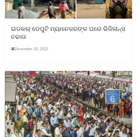
ଇଡକଲ୍ ଡେପୁଟି ମ୍ୟାନେଜରଙ୍କ ଘରେ ଭିଜିଲାନ୍ସ
ଚଢାଉ
December 20, 2022