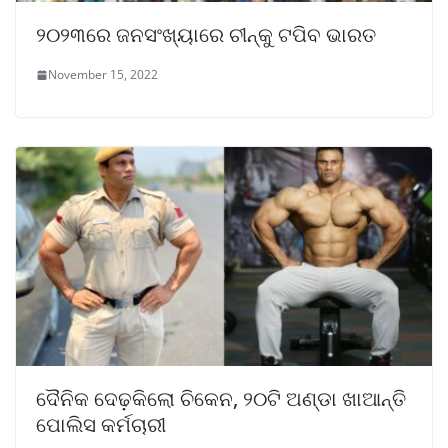
୨୦୨୩ରେ ଜନସଂଖ୍ୟାରେ ଚୀନ୍‌କୁ ଟପିବ ଭାରତ
November 15, 2022
ଦୈନିକ ଦେଢ଼କିଲୋ ଚିକେନ, ୨୦ଟି ଅଣ୍ଡା ଖାଆନ୍ତି
ପୋଲିସ କର୍ମଚାରୀ