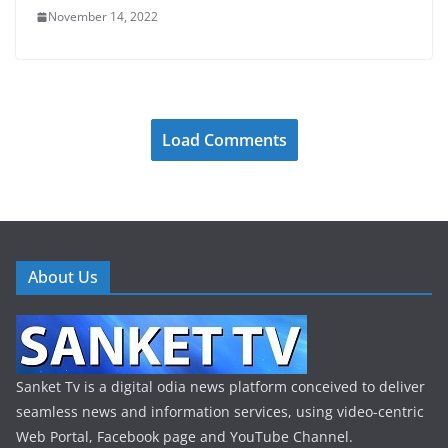
November 14, 2022
Load Comments
About Us
Sanket Tv is a digital odia news platform conceived to deliver
seamless news and information services, using video-centric
Web Portal, Facebook page and YouTube Channel.