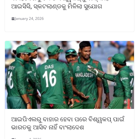
ଆଇସିସି, ସ୍କଟଲାଣ୍ଡକୁ ମିଳିଲା ସୁଯୋଗ
January 24, 2026
ଆଇପିଏଲରୁ ବାହାର ହେବା ପରେ ବିଶ୍ୱକପ୍ ପାଇଁ
ଭାରତକୁ ଆସିବ ନାହିଁ ବାଂଲାଦେଶ