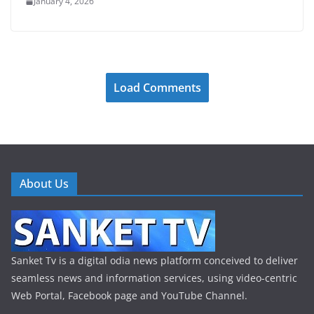
January 4, 2026
Load Comments
About Us
Sanket Tv is a digital odia news platform conceived to deliver
seamless news and information services, using video-centric
Web Portal, Facebook page and YouTube Channel.