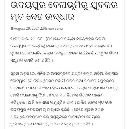
ଉଦୟପୁର ବେଳାଭୂମିରୁ ଯୁବକର
ମୃତ ଦେହ ଉଦ୍ଧାର
August 29, 2021
Kishan Sahu
ବାଲିଆପାଳ, ୨୯ ।୦୮ : (ଉମାକାନ୍ତ ନାୟକ) ବାଲେଶ୍ବର ଜିଲ୍ଲା
ଉଦୟପୁର ବେଳାଭୂମିରୁ ଜଣେ ଯୁବକର ମୃତ ଦେହ ଉଦ୍ଧାର ହୋଇଛି ।
ମୃତକ ହେଲେ ପଶ୍ଚିମ ବଙ୍ଗ ତମଲୁକ ଅଂଚଳ ର 22ବର୍ଷୀୟ ଯୁବକ ରିତମ
ସାଧୁଖାନ ବୋଲି ଜଣାପଡିଛି ।
ସୂଚନା ଅନୁସାରେ, ଶନିବାର ଅପରାହ୍ନରେ ପଶ୍ଚିମବଙ୍ଗ ନାଦିଆ ଜିଲ୍ଲାର
କୋଟୱାଲି ପୋଲିସ ଷ୍ଟେସନ ନିବାସୀ ରିତମ ନୂଆ ଦିଘାରେ ସମୁଦ୍ରରେ
ଗାଧୋଇବା ପରେ ନିଖୋଜ ହୋଇଯାଇଥିଲେ। ତାଙ୍କ ସାଙ୍ଗମାନେ ତାଙ୍କୁ
ଖୋଜି ନପାଇବାରୁ ଦିଘା ଥାନାରେ ଏକ ନିଖୋଜ ରିପୋର୍ଟ ଦାଖଲ
କରିଥିଲେ। ଆଜି ତଳସାରୀ ସାମୁଦ୍ରିକ ଥାନା ପୋଲିସ ତାଙ୍କ ମୃତ ଦେହ
ଉଦୟପୁର ବେଳାଭୂମୀରୁ ଉଦ୍ଧାର କରିଛି । ତେବେ ଯୁବକ ଜଣକ
ଅତ୍ଯଧିକ ମଦ୍ୟପାନ କରି ସମୁଦ୍ରରେ ଗାଧୋଇବା ସମୟରେ
ବୁଡିଯାଇଥିଲେ ବୋଲି ପ୍ରାଥମିକ ତଦନ୍ତରୁ ଜଣାପଡିଛି ।