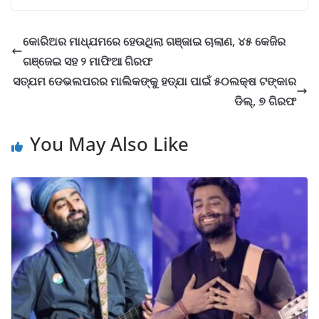
କୋରିଅର ମାଧ୍ଯମରେ ହେଉଥିଲା ଗଞ୍ଜାଇ ଚାଲାଣ, ୪୫ କେଜିର
ଗଞ୍ଜେଇ ସହ ୨ ମାଫିଆ ଗିରଫ
ସତ୍ଯମ ଡେଭଲପରର ମାଲିକଙ୍କୁ ହତ୍ଯା ପାଇଁ ୫୦ଲକ୍ଷ ଟଙ୍କାର
ଡିଲ୍, ୭ ଗିରଫ
You May Also Like