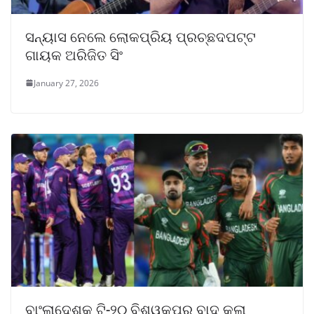
ସନ୍ୟାସ ନେଲେ ଲୋକପ୍ରିୟ ପ୍ରଚ୍ଛଦପଟ୍ଟ
ଗାୟକ ଅରିଜିତ ସିଂ
January 27, 2026
ବାଂଲାଦେଶକୁ ଟି-୨୦ ବିଶ୍ୱକପ୍‌ରୁ ବାଦ୍ କଲା