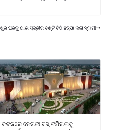
ଶୁର ଘରକୁ ଯାଇ ସ୍ତ୍ରୀର ତଣ୍ଟି ଚିପି ହତ୍ୟା କଲା ସ୍ବାମୀ
କଟକରେ ନେତାଜୀ ବସ୍ ଟର୍ମିନାଲକୁ