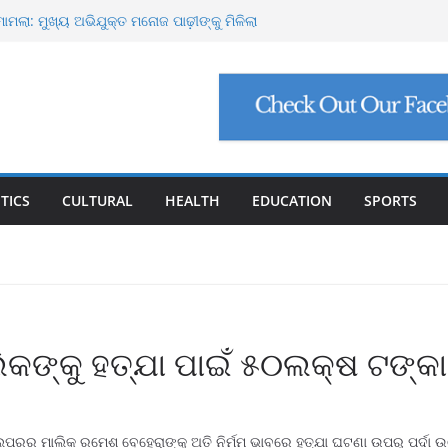
୍ଟ ମାଗିଲେ ଉନ୍ନୟନ କମିଶନର, ସଚିବଙ୍କୁ କଠୋର
ମାମଲା: ମୁଖ୍ୟ ଅଭିଯୁକ୍ତ ମନୋଜ ପାଢ଼ୀଙ୍କୁ ମିଳିଲା
ିଯୁକ୍ତି ଠକେଇ, ମୁଖ୍ୟ ପ୍ରଶାସକଙ୍କ ଦସ୍ତଖତ ଜାଲ୍
େଟ୍ରୋଲ, ସୁପ୍ରିମକୋର୍ଟଙ୍କ ବଡ଼ ନିର୍ଦ୍ଦେଶ
୍କୁ ୮ ଗ୍ରାମ ସୁନା-ଶାଢ଼ୀ, ଏଆଇ ପ୍ରଶିକ୍ଷଣ ପାଇଁ ୫
ା
TICS
CULTURAL
HEALTH
EDUCATION
SPORTS
୍କୁ ହତ୍ଯା ପାଇଁ ୫୦ଲକ୍ଷ ଟଙ୍କାର
ରର ମାଲିକ ରମେଶ ବେହେରାଙ୍କୁ ଅତି ନିର୍ମମ ଭାବରେ ହତ୍ଯା ଘଟଣା ଉପରୁ ପର୍ଦା ଉଠ