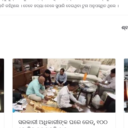
 ରହିଥିଲେ । ତେବେ ହତ୍ୟା ବେଳେ ସୁପାରି ଦେଇଥିବା ଟୁନା ଅନୁପସ୍ଥିତ ଥିଲେ ।
ଶ୍ବ
ସରକାରୀ ଅଧିକାରୀଙ୍କ ଘରେ ରେଡ୍, ୧୦୦