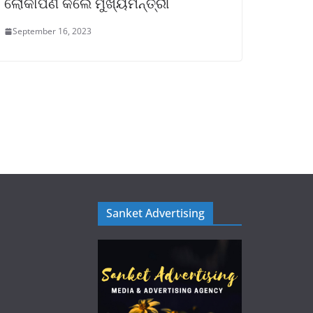
ଲୋକାର୍ପଣ କଲେ ମୁଖ୍ୟମନ୍ତ୍ରୀ
September 16, 2023
Sanket Advertising