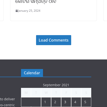
କୋଟିର ସମ୍ପତ୍ତି ଠାବ
January 25, 2024
Load Comments
Calendar
September 2021
M
T
W
T
F
S
S
to deliver
1
2
3
4
5
o-centric