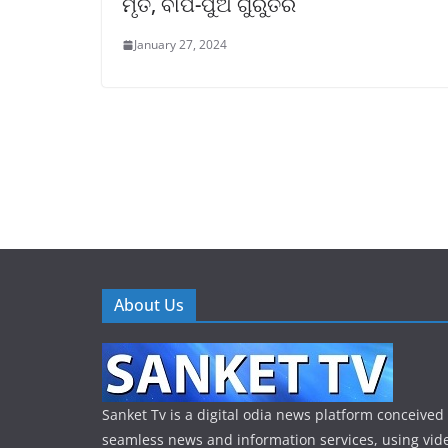
ମୃତ, ବାପ-ପୁଅ ଗୁରୁତର
January 27, 2024
About Us
Sanket Tv is a digital odia news platform conceived 
seamless news and information services, using vide