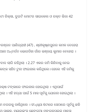
ଟୋ ରିକ୍ସା, ଦୁଇଟି ମୋଟର ସାଇକେଲ ଓ ରକ୍ତ ଭିଜା 42
ରଞ୍ଜନ ପାଣିଗ୍ରାହୀ (47) , ଶ୍ରୀକୃଷ୍ଣପୁରର କମଳ ବେହେରା
ାନା ଅନ୍ତର୍ଗତ ଭୋଗଡିହା ଗାଁର ଭଞ୍ଜୟ କୁମାର ବେହେରା ।
ବାଦ ଲାଗି ରହିଥିଲା । 2.27 ଏକର ଜମି କିଣିବାକୁ ନେଇ
କଙ୍କ ସହିତ ଟୁନା ଫାଇନାଲ କରିଥିଲେ। ହେଲେ ଏହି ଜମିକୁ
0 ଲକ୍ଷ ଟଙ୍କାରେ ଫାଇନାଲ ହୋଇଥିଲା । ଏଥିପାଇଁ
। ଏହି ହତ୍ଯା ପାଇଁ 5 ମାସ ପୂର୍ବରୁ ଯୋଜନା ହୋଇଥିଲା ।
ରକୁ ଡାକିଥିଲେ । ସଂନ୍ଧ୍ଯା 6ଟାରେ ସେଠାରେ ପୂର୍ବରୁ ଛକି
ପିନାଥ ପାକଳ, ମୟୁରଭଂଜ ଛେଙ୍ଗୁଆ ମଙ୍ଗଳପୁରର ମାନସ