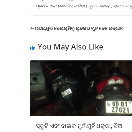
ପ୍ରଧାନ ଏବଂ ଭୋଗଡିହାର ବିଜୟ କୁମାର ବେହେରାଙ୍କ ଘରେ ଲୁଚି
ଉଦୟପୁର ବେଳାଭୂମିରୁ ଯୁବକର ମୃତ ଦେହ ଉଦ୍ଧାର
You May Also Like
ସ୍କୁଟି ଏବଂ ବାଇକ ମୁହାଁମୁହିଁ ଧକ୍କା, ଝିଅ