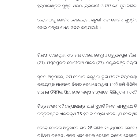
ହତ୍ଯାକାଣ୍ତର ମୁଖ୍ଯ ଷଡଯନ୍ତ୍ରକାରୀ ଓ ତିନି ଜଣ ସୁପାରିକ
ତାଙ୍କ ଠାରୁ ଗୋଟିଏ ତେଲେଙ୍ଗା କଟୁରୀ ଏବଂ ଗୋଟିଏ ଗୁପ୍ତ
ହଜାର ଟଙ୍କା ମଧ୍ଯ ଜବତ କରାଯାଇଛି ।
ଗିରଫ ହୋଇଥିବା ସାତ ଜଣ ହେଲେ ରେମୁଣା ଅଚ୍ଯୁତପୁର ଗାଁର ରଞ
(21), ଓସ୍ତପୁରର ଗୋପୀନାଥ ପାକଳ (27), ମୟୁରଭଞ୍ଜ ଜିଲ୍ଲା
ସୂଚନା ଅନୁସାରେ, ଜମି ବେପାର କରୁଥିବା ଟୁନା ଓରଫ ଚିତ୍ତରଞ୍
ଉଭୟଙ୍କ ମଧ୍ଯରେ ବିବାଦ ଦେଖାଦେଇଥିଲା । ଏହି ଜମି ଡିସିମି
ରମେଶ ଡିସିମିଲ ପିଛା ଦେଢ ଲକ୍ଷ ଟଙ୍କାରେ କିଣିଥିଲେ । ସେହି
ଚିତ୍ତରଂଜନ ଏହି ହତ୍ଯାକାଣ୍ଡ ପାଇଁ ସୁପାରିକିଲର୍ ଶମ୍ଭୁନା
ଚିତ୍ତରଞ୍ଜନ ଏକଲକ୍ଷ 75 ହଜାର ଟଙ୍କା ଏଡଭାନ୍ସ ଦେଇଥିଲେ ।
ତେବେ ଯୋଜନା ଅନୁସାରେ ଗତ 28 ତାରିଖ ସଂନ୍ଧ୍ଯାରେ ରେମେଶଙ
ରହିଥିବା ରଞ୍ଜନ, ଶମ୍ଭୁ ଏବଂ କମଲ ବେହେରା ରମେଶ ବେହେରା