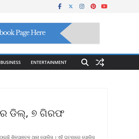
BUSINESS
ENTERTAINMENT
 ଡିଲ୍, ୭ ଗିରଫ
ାଇଛି ଶିଳ୍ପାଞ୍ଚଳ ଥାନା ପୋଲିସ । ଏହି ଘଟଣାରେ ପୋଲିସ