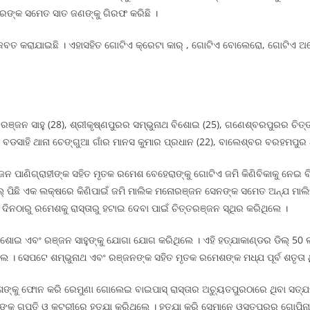
ିଲରଙ୍କ ସମେତ ସାତ ଜଣଙ୍କୁ ଗିରଫ କରିଛି ।
ି ଜବତ କରାଯାଇଛି । ଏହାସହିତ ଗୋଟିଏ କ୍ରେଟା କାର୍ , ଗୋଟିଏ ବୋଲେରୋ, ଗୋଟିଏ ଅ
୍ଜନ ସାହୁ (28), ଶ୍ରୀକୃଷ୍ଣପୁରର ସମ୍ଭୁନାଥ ବିଶୋଇ (25), ଗଣେଶ୍ବରପୁରର ଚିତ୍ତ
 ବଡସାହି ଥାନା ଚେଙ୍ଗୁଆ ଗାଁର ମାନସ କୁମାର ପ୍ରଧାନ (22), ବାଲେଶ୍ବର ବରହମପୁର ଥ
ଜନ ପାଣିଗ୍ରାହୀଙ୍କ ସହିତ ମୃତକ ରମେଶ ବେହେରାଙ୍କୁ ଗୋଟିଏ ଜମି କିଣିବିକାକୁ ନେଇ ବି
ଲ୍ ପିଛି ଏକ ଲକ୍ଷରେ କିଣିପାଇଁ ଜମି ମାଲିକ ମନୋରଞ୍ଜନ ସେନଙ୍କ ସମେତ ଅନ୍ଯ ମାଲି
 ଦିନଠାରୁ ରମେଶକୁ ରାସ୍ତାରୁ ହଟାଇ ଦେବା ପାଇଁ ଚିତ୍ତରଞ୍ଜନ ସ୍ଥିର କରିଥିଲେ ।
ଥ ବିଶୋଇ ଏବଂ ରଞ୍ଜନ ସାହୁଙ୍କୁ ଯୋଗା ଯୋଗ କରିଥିଲେ । ଏହି ହତ୍ଯାକାଣ୍ଡର ଡିଲ୍ 5
 ସେପଟେ ଶମ୍ଭୁନାଥ ଏବଂ ରଞ୍ଜନଙ୍କ ସହିତ ମୃତକ ରମେଶଙ୍କ ମଧ୍ଯ ପୂର୍ବ ଶତୃତା ଥିଲା 
୍କୁ ଫୋନ କରି ରେମୁଣା ଗୋଲେଇ ବାଇପାସ୍ ରାସ୍ତାର ଅଚ୍ୟୁତପୁରଠାରେ ଥିବା ସତ୍ଯମ ନଗ
ଙ୍କୁ ଗୁପ୍ତି ଓ କଟୁରୀରେ ହତ୍ଯା କରିଥିଲେ । ହତ୍ଯା କରି ସେମାନେ ଓସ୍ତପୁରର ଗୋ