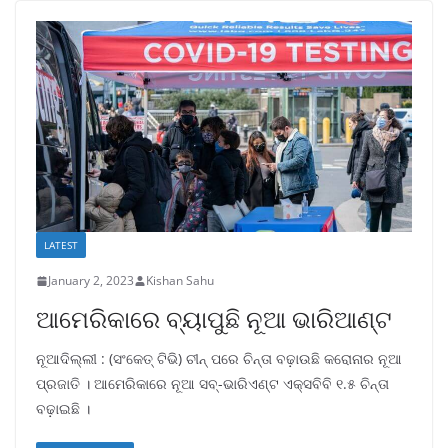
LATEST
January 2, 2023
Kishan Sahu
ଆମେରିକାରେ ବ୍ୟାପୁଛି ନୂଆ ଭାରିଆଣ୍ଟ
ନୂଆଦିଲ୍ଲୀ : (ସଂକେତ୍ ଟିଭି) ଚୀନ୍ ପରେ ଚିନ୍ତା ବଢ଼ାଉଛି କରୋନାର ନୂଆ
ପ୍ରଜାତି । ଆମେରିକାରେ ନୂଆ ସବ୍‌-ଭାରିଏଣ୍ଟ ଏକ୍ସବିବି ୧.୫ ଚିନ୍ତା
ବଢ଼ାଇଛି ।