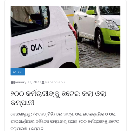
LATEST
January 13, 2023
Kishan Sahu
୨୦୦ କର୍ମଚାରୀଙ୍କୁ ଛଟେଇ କଲା ଓଲା
କମ୍ପାନୀ
ବେଙ୍ଗାଲୁରୁ : (ସଂକେତ୍ ଟିଭି) ଓଲା କାବ୍ସ, ଓଲା ଇଲେକ୍ଟ୍ରିକ ଓ ଓଲା
ଫାଇନାନ୍ସିଆଲ ସର୍ଭିସେସ କମ୍ପାନୀରୁ ପ୍ରାୟ ୨୦୦ କର୍ମଚାରୀଙ୍କୁ ଛଟେଇ
କରାଯାଇଛି । କମ୍ପାନି