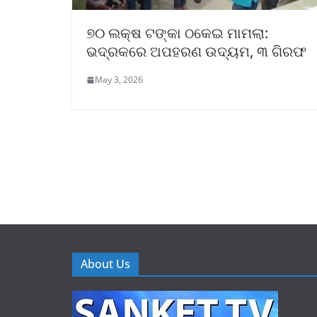
୭୦ ଲକ୍ଷ ଟଙ୍କା ଠକେଇ ମାମଲା:
ଭଦ୍ରକରେ ଅପହରଣ ଉଦ୍ୟମ, ୩ ଗିରଫ
May 3, 2026
About Us