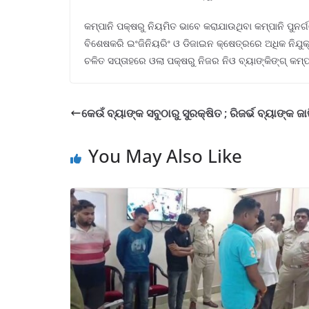
କମ୍ପାନି ପକ୍ଷରୁ ନିୟମିତ ଭାବେ କରାଯାଉଥିବା କମ୍ପାନି ପୁନର
ବିଶେଷକରି ଇଂଜିନିୟରିଂ ଓ ଡିଜାଇନ କ୍ଷେତ୍ରରେ ଅଧିକ ନିଯୁକ
ଚଳିତ ସପ୍ତାହରେ ଓଲା ପକ୍ଷରୁ ନିଜର ନିଓ ବ୍ୟାଙ୍କିଙ୍ଗ୍ କମ
କେଉଁ ବ୍ୟାଙ୍କ ସବୁଠାରୁ ସୁରକ୍ଷିତ ; ରିଜର୍ଭ ବ୍ୟାଙ୍କ ଜା
You May Also Like