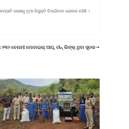
ମ୍ପାନି ପକ୍ଷରୁ ନୂଆ ନିଯୁକ୍ତି ଦିଆଯିବାର ଯୋଜନା ରହିଛି ।
 ୨୩୨ ବେନାମୀ ମୋବାଇଲ୍ ଆପ୍, ଚୀନ୍ ଲିଙ୍କ୍ ଥିବା ସୂଚନା