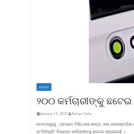
LATEST
୨୦୦ କର୍ମଚାରୀଙ୍କୁ ଛଟେଇ
January 13, 2023
Kishan Sahu
ବେଙ୍ଗାଲୁରୁ : (ସଂକେତ୍ ଟିଭି) ଓଲା କାବ୍ସ, ଓଲା ଇଲେକ୍ଟ୍ରି
ଇଂଜିନିୟରିଂ ବିଭାଗର କର୍ମଚାରୀଙ୍କୁ ଛଟେଇ କରାଯାଇଛି ।