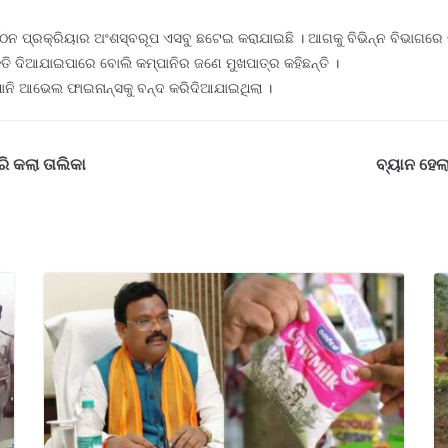
୍ଗଠନ ପ୍ରକ୍ରିୟାର ଅଂଶସ୍ବରୂପ ଏସବୁ ଛଟେଇ କରାଯାଇଛି । ଆଗକୁ ବିଭିନ୍ନ ବିଭାଗରେ କ
୍ତି ଦିଆଯାଇପାରେ ବୋଲି କମ୍ପାନିର ଜଣେ ମୁଖପାତ୍ର କହିଛନ୍ତି ।
୍ପାନି ଆଭେଲ ଫାଇନାନ୍ସକୁ ବନ୍ଦ କରିଦିଆଯାଇଥିଲା ।
ରି କଲା ତାଲିକା
ବ୍ୟାନ ହେଲା