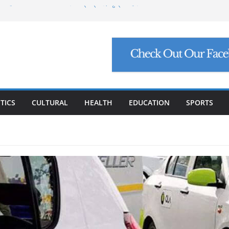
 ୩୧ ହଜାର ୬୪୮ କୋଟି ନିବେଶ ପ୍ରସ୍ତାବ, ସୃଷ୍ଟି ହେବ
ଥିବା ନୂତନ ସାଂସଦଙ୍କୁ ପ୍ରଧାନମନ୍ତ୍ରୀ ମୋଦିଙ୍କ
ର୍ସ ଲାଞ୍ଚ ମାମଲା ଶେଷ: ସୁପ୍ରିମକୋର୍ଟଙ୍କ ଦ୍ୱାରା
କ୍ ମାମଲା: ୩ ବିଶେଷଜ୍ଞଙ୍କ ବିରୋଧରେ ଗୁରୁତର
 ବଙ୍ଗୋପସାଗରରେ ଘୂର୍ଣ୍ଣିବଳୟ, ଉପକୂଳ ଓଡ଼ିଶାକୁ
TICS
CULTURAL
HEALTH
EDUCATION
SPORTS