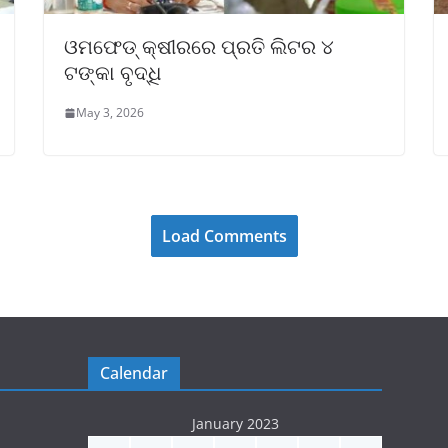
ଓମଫେଡ୍ କ୍ଷୀରରେ ପ୍ରତି ଲିଟର ୪
ଟଙ୍କା ବୃଦ୍ଧି
May 3, 2026
Load Comments
Calendar
January 2023