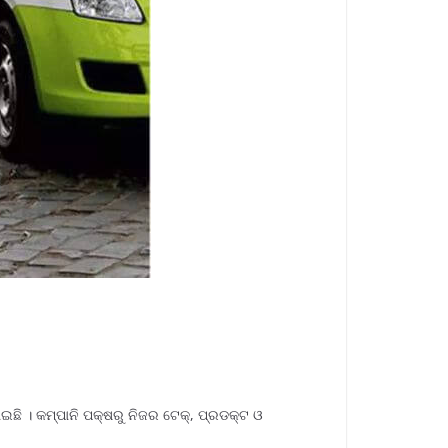
ାଇଛି । କମ୍ପାନି ପକ୍ଷରୁ ନିଜର ଟେକ୍, ପ୍ରଡକ୍ଟ ଓ