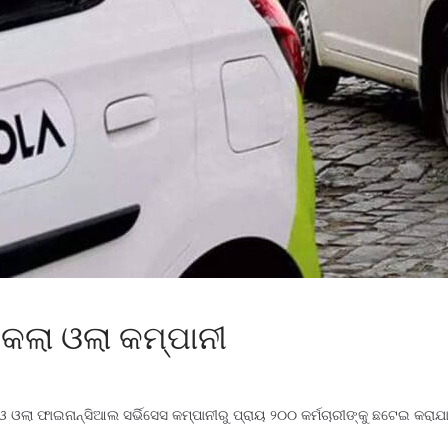
 କଲା ଓଲା କମ୍ପାନୀ
କ ଓ ଓଲା ଫାଇନାନ୍ସିଆଲ ସର୍ଭିସେସ କମ୍ପାନୀରୁ ପ୍ରାୟ ୨୦୦ କର୍ମଚାରୀଙ୍କୁ ଛଟେଇ କରାଯ