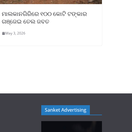
ମାଲକାନଗିରିରେ ୧୦୦ କୋଟି ଟଙ୍କାର
ଗଞ୍ଜେଇ ତେଲ ଜବତ
May 3, 2026
Sanket Advertising