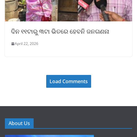
ଦିନ ୧୧ଟାରୁ ୩ଟା ଭିତରେ ହେବନି ଜନଗଣନା
April 22, 2026
Load Comments
About Us