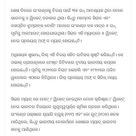
ଶେଷ ଦିନରେ ଇଂଲଣ୍ଡକୁ ବିଜୟ ପାଇଁ ୩୫ ରନ୍ ଆବଶ୍ୟକ ଥିବା ବେଳେ
ଭାରତକୁ ୪ ୱିକେଟ୍ ଦରକାର ଥିଲା। କିନ୍ତୁ ମହମ୍ମଦ ସିରାଜ ଏବଂ
ଜସପ୍ରିତ ବୁମ୍ରାଙ୍କ ବୋଲିଂ ଆଗରେ ଇଂଲଣ୍ଡ ଦଳ ମାତ୍ର ୫ ରନ୍
ପୂର୍ବରୁ ଅଲଆଉଟ୍ ହୋଇଯାଇଥିଲା। ସିରାଜ ଏହି ମ୍ୟାଚ୍ରେ ୫ ୱିକେଟ୍
ନେଇ ପ୍ଲେୟର୍ ଅଫ୍ ଦ ମ୍ୟାଚ୍ ହୋଇଛନ୍ତି।
ଅଧିନାୟକ ଶୁଭମନ୍ ଗିଲ୍ ଏହି ବିଜୟ ସହିତ ଇତିହାସ ସୃଷ୍ଟି କରିଛନ୍ତି। ସେ
ଓଭାଲ୍ ଗ୍ରାଉଣ୍ଡରେ ଟେଷ୍ଟ ଜିତିବାରେ ତୃତୀୟ ଭାରତୀୟ କପ୍ତାନ
ହୋଇଛନ୍ତି। ପୂର୍ବରୁ ୨୦୨୧ରେ ବିରାଟ କୋହଲି ଏବଂ ୧୯୭୧ରେ ଅଜିତ
ୱାଡେକର ଏଠାରେ ଜିତିଥିଲେ। ଗିଲ୍ ପ୍ଲେୟର୍ ଅଫ୍ ଦ ସିରିଜ୍ ମଧ୍ୟ
ହୋଇଛନ୍ତି।
ସିରାଜ ମ୍ୟାଚ୍ ରେ ମୋଟ୍ ୯ ୱିକେଟ୍ ନେଇଥିବା ବେଳେ କ୍ରିଷ୍ଣା ୮ ୱିକେଟ୍
ନେଇ ଭାରତର ବିଜୟରେ ଗୁରୁତ୍ୱପୂର୍ଣ୍ଣ ଭୂମିକା ଗ୍ରହଣ କରିଥିଲେ।
ଇଂଲଣ୍ଡ ପକ୍ଷରେ ହ୍ୟାରି ବ୍ରୁକ୍ (୧୧୧) ଏବଂ ଜୋ ରୁଟ୍ (୧୦୫) ଶତକ
ମାରିଥିଲେ, କିନ୍ତୁ ଭାରତୀୟ ବୋଲର୍ମାନେ ଶେଷରେ ମ୍ୟାଚ୍ ଭାରତର
ହାତକୁ ଆଣିଥିଲେ।