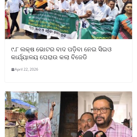
୯.୮ ଲକ୍ଷ ଭୋଟର ବାଦ ପଡ଼ିବା ନେଇ ସିଇଓ
କାର୍ଯ୍ୟାଳୟ ଘେରାଉ କଲା ବିଜେଡି
April 22, 2026