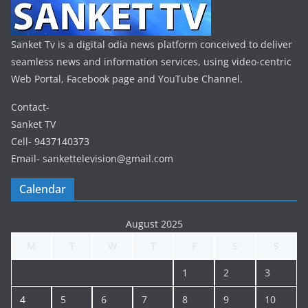
Sanket Tv is a digital odia news platform conceived to deliver
seamless news and information services, using video-centric
Web Portal, Facebook page and YouTube Channel.
Contact-
Sanket TV
Cell- 9437140373
Email- sankettelevision@gmail.com
Calendar
August 2025
M
T
W
T
F
S
S
1
2
3
4
5
6
7
8
9
10