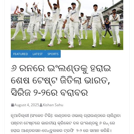
FEATURED
LATEST
SPORTS
୬ ରନରେ ଇଂଲଣ୍ଡକୁ ହରାଇ
ଶେଷ ଟେଷ୍ଟ ଜିତିଲା ଭାରତ,
ସିରିଜ ୨-୨ରେ ବରାବର
August 4, 2025
Kishan Sahu
ନୂଆଦିଲ୍ଲୀ (ସଂକେତ ଟିଭି): ଲଣ୍ଡନର ଓଭାଲ୍ ଗ୍ରାଉଣ୍ଡରେ ଚାଲିଥିବା
ପଞ୍ଚମ ଟେଷ୍ଟରେ ଭାରତୀୟ କ୍ରିକେଟ ଦଳ ଇଂଲଣ୍ଡକୁ ୬ ରନ୍ ରେ
ହରାଇ ଆଣ୍ଡରସନ-ତେନ୍ଦୁଲକର ଟ୍ରଫି ୨-୨ ରେ ସମାନ କରିଛି।