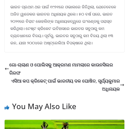
ଭାରତ ପ୍ରଥମ ଥର ପାଇଁ ୧୯୭୧ରେ ଓଭାଲରେ ଜିତିଥିଲା, ଯେତେବେଳେ
ଅଜିତ ୱାଡେକର ଭାରତର ଅଧିନାୟକ ଥିଲେ। ୫୦ ବର୍ଷ ପରେ, ଭାରତ
୨୦୨୧ରେ ବିରାଟ କୋହଲିଙ୍କ ଅଧିନାୟକତ୍ୱରେ ଇଂଲଣ୍ଡକୁ ପରାସ୍ତ
କରିଥିଲା। ଟେଷ୍ଟ କ୍ରିକେଟ ଇତିହାସରେ ଭାରତର ସବୁଠାରୁ କମ
ବ୍ୟବଧାନରେ ବିଜୟ। ପୂର୍ବରୁ, ଭାରତର ସବୁଠାରୁ କମ ବିଜୟ ଥିଲା ୧୩
ରନ, ଯାହା ୨୦୦୪ରେ ଅଷ୍ଟ୍ରେଲିଆ ବିପକ୍ଷରେ ଥିଲା।
ଗୋ-ଚାଲାଣ ଓ ପୋଲିସକୁ ଆକ୍ରମଣ ମାମଲାରେ କାଉନସିଲର
ଗିରଫ
ଏସିଆ କପ କ୍ରିକେଟ୍ ପାଇଁ ଭାରତୀୟ ଦଳ ଘୋଷିତ, ସୂର୍ଯ୍ୟକୁମାର
ଅଧିନାୟକ
You May Also Like