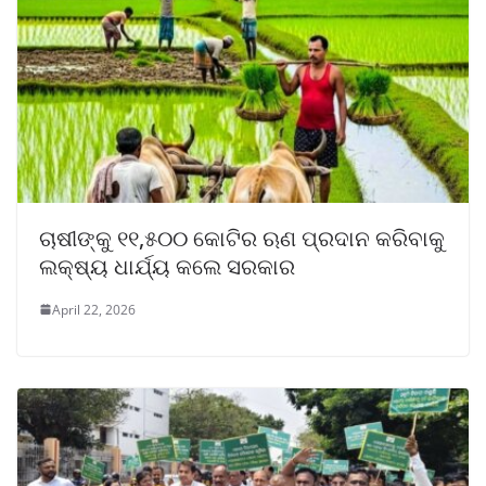
ଚାଷୀଙ୍କୁ ୧୧,୫୦୦ କୋଟିର ଋଣ ପ୍ରଦାନ କରିବାକୁ
ଲକ୍ଷ୍ୟ ଧାର୍ଯ୍ୟ କଲେ ସରକାର
April 22, 2026