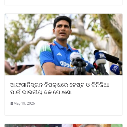
ଆଫଗାନିସ୍ତାନ ବିପକ୍ଷରେ ଟେଷ୍ଟ ଓ ଦିନିକିଆ
ପାଇଁ ଭାରତୀୟ ଦଳ ଘୋଷଣା
May 19, 2026