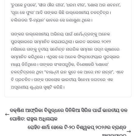
‘ଚୁପକେ ଚୁପକେ’, ‘ସୀତା ଔର ଗୀତା’, ‘ଧରମ ବୀର’, ‘ଶୋଲା ଅର ଶବନମ’,
‘ପୂଜା କେ ଫୁଲ’ ଆଦି ତାଙ୍କର କିଛି ଉଲ୍ଲେଖନୀୟ ଚଳଚ୍ଚିତ୍ର।
ବଲିଉଡର ‘ହି-ମ୍ୟାନ’ ଭାବରେ ସେ ଜଣାଶୁଣା ଥିଲେ।
ତାଙ୍କର ଉଲ୍ଲେଖନୀୟ ଅଭିନୟ ପାଇଁ ଧର୍ମେନ୍ଦ୍ରଙ୍କୁ ଅନେକ
ପୁରସ୍କାରରେ ସମ୍ମାନିତ କରାଯାଇଥିଲା। ଭାରତ ସରକାର ୨୦୧୨
ମସିହାରେ ତାଙ୍କୁ ତୃତୀୟ ସର୍ବୋଚ୍ଚ ନାଗରିକ ସମ୍ମାନ ପଦ୍ମ ଭୂଷଣରେ
ସମ୍ମାନିତ କରିଥିଲେ। ଏଥିସହ ସେ ଅନେକ ଫିଲ୍ମଫେୟାର ପୁରସ୍କାର
ମଧ୍ୟ ଜିତିଥିଲେ। ତାଙ୍କର ସଂଳାପଗୁଡ଼ିକ, ବିଶେଷକରି ‘ଶୋଲେ’
ଚଳଚ୍ଚିତ୍ରରେ ଥିବା “ବାସନ୍ତୀ ଇନ କୁତେ କେ ଆଗେ ମତ ନାଚ୍‌ନା”, ଏବେ
ବି ପ୍ରଚଳିତ। ତାଙ୍କ ପରଲୋକ ଭାରତୀୟ ସିନେମା ଜଗତରେ ଏକ
ଅପୂରଣୀୟ ଶୂନ୍ୟତା ସୃଷ୍ଟି କରିଛି।
ଦକ୍ଷିଣ ଆଫ୍ରିକା ବିରୁଦ୍ଧରେ ଦିନିକିଆ ସିରିଜ ପାଇଁ ଭାରତୀୟ ଦଳ
ଘୋଷିତ: ରାହୁଲ ଅଧିନାୟକ
ରୋହିତ ଶର୍ମା ହେଲେ ଟି-୨୦ ବିଶ୍ୱକପ୍ ୨୦୨୬ର ବ୍ରାଣ୍ଡ
ଆମ୍ବାସାଡର୍