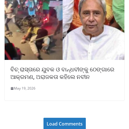
ବିଚ୍‌ ରାସ୍ତାରେ ଯୁବକ ଓ ବାନ୍ଧବୀଙ୍କୁ ଠେଙ୍ଗାରେ
ଆକ୍ରମଣ, ଅରାଜକତା କହିଲେ ନବୀନ
May 19, 2026
Load Comments