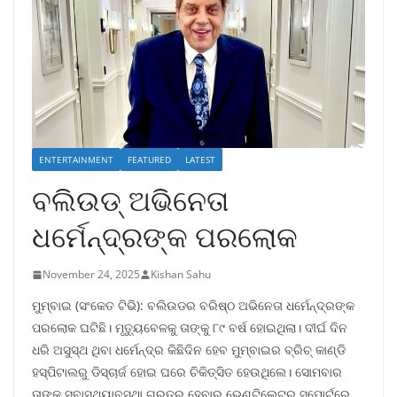
ENTERTAINMENT
FEATURED
LATEST
ବଲିଉଡ୍ ଅଭିନେତା
ଧର୍ମେନ୍ଦ୍ରଙ୍କ ପରଲୋକ
November 24, 2025
Kishan Sahu
ମୁମ୍ବାଇ (ସଂକେତ ଟିଭି): ବଲିଉଡର ବରିଷ୍ଠ ଅଭିନେତା ଧର୍ମେନ୍ଦ୍ରଙ୍କ
ପରଲୋକ ଘଟିଛି। ମୃତ୍ୟୁବେଳକୁ ତାଙ୍କୁ ୮୯ ବର୍ଷ ହୋଇଥିଲା। ଦୀର୍ଘ ଦିନ
ଧରି ଅସୁସ୍ଥ ଥିବା ଧର୍ମେନ୍ଦ୍ର କିଛିଦିନ ହେବ ମୁମ୍ବାଇର ବ୍ରିଚ୍ କାଣ୍ଡି
ହସ୍ପିଟାଲରୁ ଡିସ୍ଚାର୍ଜ ହୋଇ ଘରେ ଚିକିତ୍ସିତ ହେଉଥିଲେ। ସୋମବାର
ତାଙ୍କ ସ୍ବାସ୍ଥ୍ୟାବସ୍ଥା ଗୁରୁତର ହେବାରୁ ଭେଣ୍ଟିଲେଟର ସପୋର୍ଟରେ