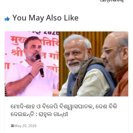
You May Also Like
ମୋଦି-ଶାହ ଓ ବିଜେପି ବିଶ୍ୱାସଘାତକ, ଦେଶ ବିକି
ଦେଇଛନ୍ତି : ରାହୁଲ ଗାନ୍ଧୀ
May 20, 2026