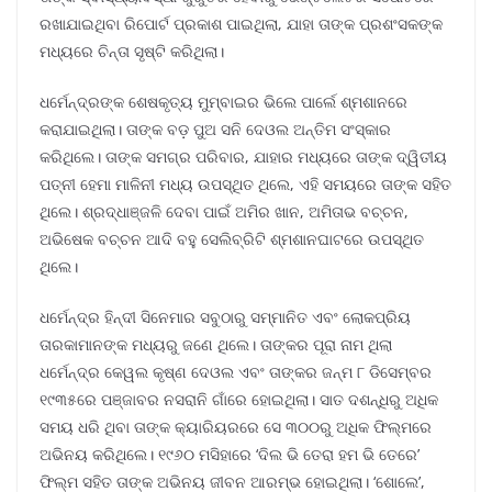
ରଖାଯାଇଥିବା ରିପୋର୍ଟ ପ୍ରକାଶ ପାଇଥିଲା, ଯାହା ତାଙ୍କ ପ୍ରଶଂସକଙ୍କ
ମଧ୍ୟରେ ଚିନ୍ତା ସୃଷ୍ଟି କରିଥିଲା।
ଧର୍ମେନ୍ଦ୍ରଙ୍କ ଶେଷକୃତ୍ୟ ମୁମ୍ବାଇର ଭିଲେ ପାର୍ଲେ ଶ୍ମଶାନରେ
କରାଯାଇଥିଲା। ତାଙ୍କ ବଡ଼ ପୁଅ ସନି ଦେଓଲ ଅନ୍ତିମ ସଂସ୍କାର
କରିଥିଲେ। ତାଙ୍କ ସମଗ୍ର ପରିବାର, ଯାହାର ମଧ୍ୟରେ ତାଙ୍କ ଦ୍ୱିତୀୟ
ପତ୍ନୀ ହେମା ମାଳିନୀ ମଧ୍ୟ ଉପସ୍ଥିତ ଥିଲେ, ଏହି ସମୟରେ ତାଙ୍କ ସହିତ
ଥିଲେ। ଶ୍ରଦ୍ଧାଞ୍ଜଳି ଦେବା ପାଇଁ ଅମିର ଖାନ, ଅମିତାଭ ବଚ୍ଚନ,
ଅଭିଷେକ ବଚ୍ଚନ ଆଦି ବହୁ ସେଲିବ୍ରିଟି ଶ୍ମଶାନଘାଟରେ ଉପସ୍ଥିତ
ଥିଲେ।
ଧର୍ମେନ୍ଦ୍ର ହିନ୍ଦୀ ସିନେମାର ସବୁଠାରୁ ସମ୍ମାନିତ ଏବଂ ଲୋକପ୍ରିୟ
ତାରକାମାନଙ୍କ ମଧ୍ୟରୁ ଜଣେ ଥିଲେ। ତାଙ୍କର ପୂରା ନାମ ଥିଲା
ଧର୍ମେନ୍ଦ୍ର କେୱଲ କୃଷ୍ଣ ଦେଓଲ ଏବଂ ତାଙ୍କର ଜନ୍ମ ୮ ଡିସେମ୍ବର
୧୯୩୫ରେ ପଞ୍ଜାବର ନସରାନି ଗାଁରେ ହୋଇଥିଲା। ସାତ ଦଶନ୍ଧିରୁ ଅଧିକ
ସମୟ ଧରି ଥିବା ତାଙ୍କ କ୍ୟାରିୟରରେ ସେ ୩୦୦ରୁ ଅଧିକ ଫିଲ୍ମରେ
ଅଭିନୟ କରିଥିଲେ। ୧୯୬୦ ମସିହାରେ ‘ଦିଲ ଭି ତେରା ହମ ଭି ତେରେ’
ଫିଲ୍ମ ସହିତ ତାଙ୍କ ଅଭିନୟ ଜୀବନ ଆରମ୍ଭ ହୋଇଥିଲା। ‘ଶୋଲେ’,