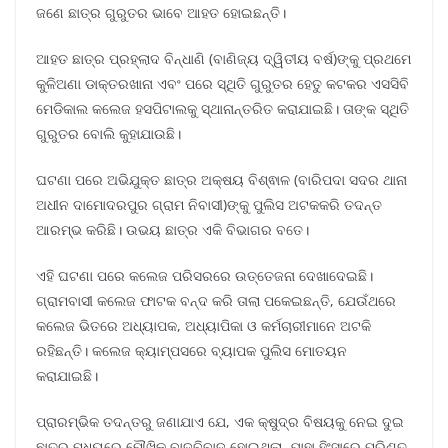
ଜଣେ ଛାତ୍ର ଗୁରୁତର ଭାବେ ଆହତ ହୋଇଛନ୍ତି।
ଆହତ ଛାତ୍ର ପ୍ରହ୍ଲାଦ ବିନ୍ଧାଣି (ବାଣିଜ୍ୟ ଦ୍ୱିତୀୟ ବର୍ଷ)ଙ୍କୁ ପ୍ରଥମେ
କୁଳିଅଣା ଡାକ୍ତରଖାନା ଏବଂ ପରେ ସ୍ଥିତି ଗୁରୁତର ହେତୁ କଟକର ଏସସିବି
ମେଡିକାଲ କଲେଜ ହସପିଟାଲକୁ ସ୍ଥାନାନ୍ତରିତ କରାଯାଇଛି। ତାଙ୍କ ସ୍ଥିତି
ଗୁରୁତର ବୋଲି କୁହାଯାଉଛି।
ଘଟଣା ପରେ ଅଭିଯୁକ୍ତ ଛାତ୍ର ଅକ୍ଷୟ ବିଶ୍ଵାଳ (ବାରିପଦା ସଦର ଥାନା
ଅଧୀନ ଦାମୋଦରପୁର ଗ୍ରାମ ନିବାସୀ)ଙ୍କୁ ପୁଲିସ ଅଟକକରି ତଦନ୍ତ
ଆରମ୍ଭ କରିଛି। ଉଭୟ ଛାତ୍ର ଏକି ବିଭାଗର ବତେ।
ଏହି ଘଟଣା ପରେ କଲେଜ ପରିସରରେ ଉତ୍ତେଜନା ଦେଖାଦେଇଛି।
ଗ୍ରାମବାସୀ କଲେଜ ଫାଟକ ବନ୍ଦ କରି ତାଲା ପକେଇଛନ୍ତି, ଯେଉଁଥରେ
କଲେଜ ଭିତରେ ଅଧ୍ୟାପକ, ଅଧ୍ୟାପିକା ଓ କର୍ମଚାରୀମାନେ ଅଟକି
ରହିଛନ୍ତି। କଲେଜ କ୍ୟାମ୍ପସରେ ବ୍ୟାପକ ପୁଲିସ ମୋତୟନ
କରାଯାଇଛି।
ପ୍ରାରମ୍ଭିକ ତଦନ୍ତରୁ ଜଣାଯାଏ ଯେ, ଏକ କ୍ଷୁଦ୍ର ବିଷୟକୁ ନେଇ ଦୁଇ
ଛାତ୍ର ମଧ୍ୟରେ ମୌଖିକ ବାଦବିବାଦ ହୋଇଥିଲା, ଯାହା ହିଂସାରେ ପରିଣତ