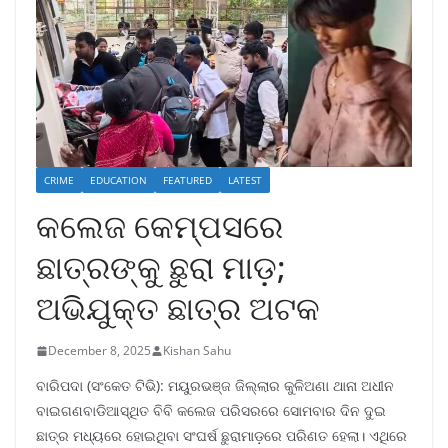
CRIME
EDUCATION
FEATURED
LATEST
କଲେଜ କେମ୍ପସରେ
ଛାତ୍ରଙ୍କୁ ଛୁରା ମାଡ଼;
ଅଭିଯୁକ୍ତ ଛାତ୍ର ଅଟକ
December 8, 2025
Kishan Sahu
ବାରିପଦା (ସଂକେତ ଟିଭି): ମୟୁରଭଞ୍ଜ ଜିଲ୍ଲାର କୁଳିଅଣା ଥାନା ଅଧୀନ
ବାଇଗଣବାଡିଆସ୍ଥିତ ବିବି କଲେଜ ପରିସରରେ ସୋମବାର ଦିନ ଦୁଇ
ଛାତ୍ର ମଧ୍ୟରେ ହୋଇଥିବା ସଂଘର୍ଷ ଛୁରାମାଡ଼ରେ ପରିଣତ ହେଲା। ଏଥିରେ