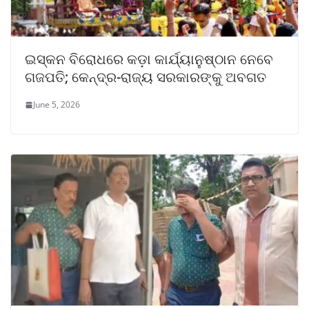
ଇସ୍କନ ବିରୋଧରେ କଡ଼ା କାର୍ଯ୍ୟାନୁଷ୍ଠାନ ନେବେ
ଗଜପତି; କେନ୍ଦ୍ର-ରାଜ୍ୟ ସରକାରଙ୍କୁ ଅବଗତ
June 5, 2026