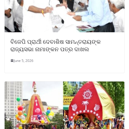
ବିଜେପି ପ୍ରାର୍ଥୀ ଦେବାଶିଷ ସାମନ୍ତରାୟଙ୍କ
ରାଜ୍ୟସଭା ନାମାଙ୍କନ ପତ୍ର ଦାଖଲ
June 5, 2026