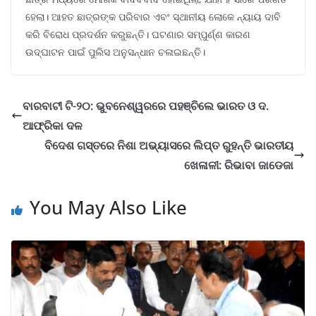
ହେଲା। ଆହତ ଛାତ୍ରଙ୍କ ପରିବାର ଏବଂ ସ୍ଥାନୀୟ ଲୋକେ ନ୍ୟାୟ ଦାବି
କରି ବିରୋଧ ପ୍ରଦର୍ଶନ କରୁଛନ୍ତି। ଘଟଣାର ସମ୍ପୁର୍ଣ୍ଣ କାରଣ
ଉଦ୍ଘାଟନ ପାଇଁ ପୁଲିସ ଅନୁସନ୍ଧାନ ଚଳାଇଛନ୍ତି।
ବାରବାଟୀ ଟି-୨୦: ଭୁବନେଶ୍ୱରରେ ପହଞ୍ଚିଲେ ଭାରତ ଓ ଦ.
ଆଫ୍ରିକା ଦଳ
ବିଦେଶ ଗସ୍ତରେ ନିଶା ଅଭ୍ୟାସରେ ଲିପ୍ତ ରୁହନ୍ତି ଭାରତୀୟ
ଖେଳାଳୀ: ରିଭାବା ଜାଡେଜା
You May Also Like