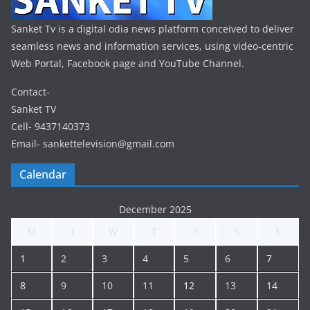
Sanket Tv is a digital odia news platform conceived to deliver
seamless news and information services, using video-centric
Web Portal, Facebook page and YouTube Channel.
Contact-
Sanket TV
Cell- 9437140373
Email- sankettelevision@gmail.com
Calendar
December 2025
M
T
W
T
F
S
S
1
2
3
4
5
6
7
8
9
10
11
12
13
14