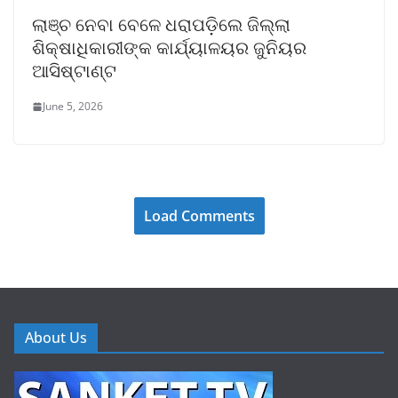
ଲାଞ୍ଚ ନେବା ବେଳେ ଧରାପଡ଼ିଲେ ଜିଲ୍ଲା
ଶିକ୍ଷାଧିକାରୀଙ୍କ କାର୍ଯ୍ୟାଳୟର ଜୁନିୟର
ଆସିଷ୍ଟାଣ୍ଟ
June 5, 2026
Load Comments
About Us