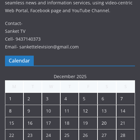
seamless news and information services, using video-centric
Web Portal, Facebook page and YouTube Channel.
Contact-
Sanket TV
Cell- 9437140373
Email- sankettelevision@gmail.com
Calendar
December 2025
M
T
W
T
F
S
S
1
2
3
4
5
6
7
8
9
10
11
12
13
14
15
16
17
18
19
20
21
22
23
24
25
26
27
28