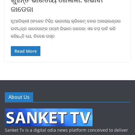
ଜାଡେଜା
ନୂଆଦିଲ୍ଲୀ (ସଂକେତ ଟିଭି): ଭାରତୀୟ କ୍ରିକେଟ୍ ଦଳର ଅଲରାଉଣ୍ଡର
ରବୀନ୍ଦ୍ର ଜାଡେଜାଙ୍କ ପତ୍ନୀ ରିଭାବା ଜାଡେଜା ଏକ ବଡ଼ ଦାବି କରି
କହିଛନ୍ତି ଯେ, ବିଦେଶ ଗସ୍ତ
Read More
About Us
Sanket Tv is a digital odia news platform conceived to deliver