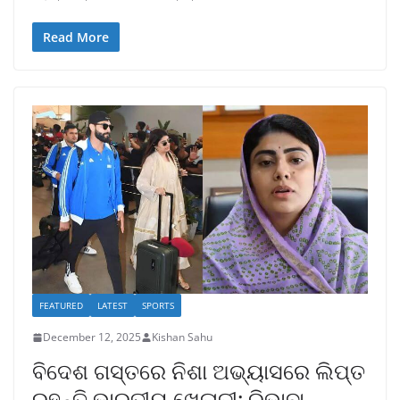
Read More
FEATURED
LATEST
SPORTS
December 12, 2025
Kishan Sahu
ବିଦେଶ ଗସ୍ତରେ ନିଶା ଅଭ୍ୟାସରେ ଲିପ୍ତ
ରୁହନ୍ତି ଭାରତୀୟ ଖେଳାଳୀ: ରିଭାବା