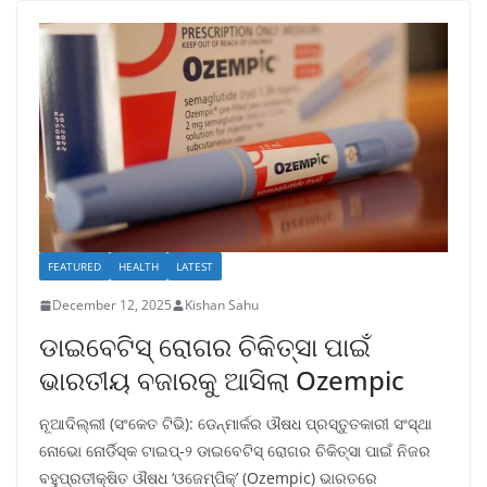
FEATURED
HEALTH
LATEST
December 12, 2025
Kishan Sahu
ଡାଇବେଟିସ୍ ରୋଗର ଚିକିତ୍ସା ପାଇଁ
ଭାରତୀୟ ବଜାରକୁ ଆସିଲା Ozempic
ନୂଆଦିଲ୍ଲୀ (ସଂକେତ ଟିଭି): ଡେନ୍ମାର୍କର ଔଷଧ ପ୍ରସ୍ତୁତକାରୀ ସଂସ୍ଥା
ନୋଭୋ ନୋର୍ଡିସ୍କ ଟାଇପ୍-୨ ଡାଇବେଟିସ୍ ରୋଗର ଚିକିତ୍ସା ପାଇଁ ନିଜର
ବହୁପ୍ରତୀକ୍ଷିତ ଔଷଧ ‘ଓଜେମ୍ପିକ୍’ (Ozempic) ଭାରତରେ