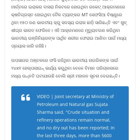
ମାର୍ଚ୍ଚରେ ଇରାକର ବାସରା ନିକଟରେ ହୋଇଥିବା ରକେଟ୍ ଆକ୍ରମଣରେ
କ୍ଷତିଗ୍ରସ୍ତ ହୋଇଥିବା ତୈଳ ଟ୍ୟାଙ୍କର MT ସେଫସିଆ ବିଷ୍ଣୁରେ
ଥିବା ୧୫୦ ଜଣ ଭାରତୀୟ କ୍ରୁ ସଦସ୍ୟ ଇରାକ ଛାଡ଼ି ସାରିଛନ୍ତି ଏବଂ ଖୁବ୍
ଶୀଘ୍ର ଭାରତ ଫେରିବେ। ଏହି ଆକ୍ରମଣରେ ମୃତ୍ୟୁବରଣ କରିଥିବା
ଭାରତୀୟ ଇଞ୍ଜିନିୟରଙ୍କ ପାର୍ଥିବ ଶରୀର ଫେରାଇ ଆଣିବା ପାଇଁ ମଧ୍ୟ
ପ୍ରୟାସ ଜାରି ରହିଛି।
ଉପସାଗର ଅଞ୍ଚଳରେ ଫସି ରହିଥିବା ଭାରତୀୟ ନାଗରିକଙ୍କ ପାଇଁ
୨୪x୭ ହେଲ୍ପଲାଇନ୍ କାର୍ଯ୍ୟ କରୁଥିବା ବେଳେ ବିମାନ ପରିଚାଳନାରେ
ମଧ୍ୟ ଉନ୍ନତି ଘଟାଯାଉଛି ବୋଲି ଶ୍ରୀ ମହାଜନ ସୂଚନା ଦେଇଛନ୍ତି।
VIDEO | Joint secretary at Ministry of
Petroleum and Natural gas Sujata
Sharma said, "Crude situation and
refinery operations remain normal,
and no dry out has been reported; In
the last three days, more than 5600