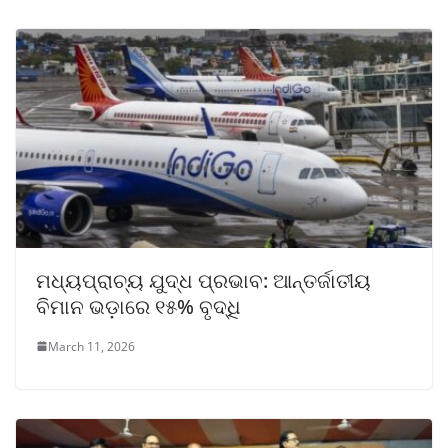
ମଧ୍ୟପ୍ରାଚ୍ୟ ଯୁଦ୍ଧ ପ୍ରଭାବ: ଆନ୍ତର୍ଜାତୀୟ
ବିମାନ ଭଡ଼ାରେ ୧୫% ବୃଦ୍ଧି
March 11, 2026