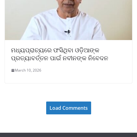
ମଧ୍ୟପ୍ରାଚ୍ୟରେ ଫସିଥିବା ଓଡ଼ିଆଙ୍କ
ପ୍ରତ୍ୟାବର୍ତ୍ତନ ପାଇଁ ନବୀନଙ୍କ ନିବେଦନ
March 10, 2026
Load Comments