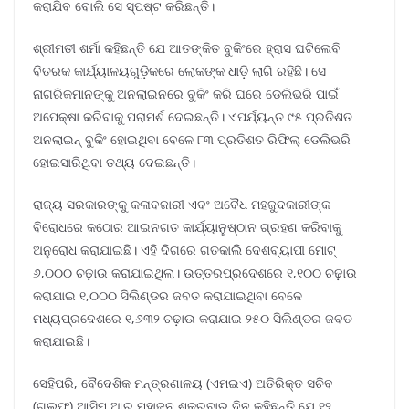
କରାଯିବ ବୋଲି ସେ ସ୍ପଷ୍ଟ କରିଛନ୍ତି।
ଶ୍ରୀମତୀ ଶର୍ମା କହିଛନ୍ତି ଯେ ଆତଙ୍କିତ ବୁକିଂରେ ହ୍ରାସ ଘଟିଲେବି
ବିତରକ କାର୍ଯ୍ୟାଳୟଗୁଡ଼ିକରେ ଲୋକଙ୍କ ଧାଡ଼ି ଲାଗି ରହିଛି। ସେ
ନାଗରିକମାନଙ୍କୁ ଅନଲାଇନରେ ବୁକିଂ କରି ଘରେ ଡେଲିଭରି ପାଇଁ
ଅପେକ୍ଷା କରିବାକୁ ପରାମର୍ଶ ଦେଇଛନ୍ତି। ଏପର୍ଯ୍ୟନ୍ତ ୯୫ ପ୍ରତିଶତ
ଅନଲାଇନ୍ ବୁକିଂ ହୋଇଥିବା ବେଳେ ୮୩ ପ୍ରତିଶତ ରିଫିଲ୍ ଡେଲିଭରି
ହୋଇସାରିଥିବା ତଥ୍ୟ ଦେଇଛନ୍ତି।
ରାଜ୍ୟ ସରକାରଙ୍କୁ କଳାବଜାରୀ ଏବଂ ଅବୈଧ ମହଜୁଦକାରୀଙ୍କ
ବିରୋଧରେ କଠୋର ଆଇନଗତ କାର୍ଯ୍ୟାନୁଷ୍ଠାନ ଗ୍ରହଣ କରିବାକୁ
ଅନୁରୋଧ କରାଯାଇଛି। ଏହି ଦିଗରେ ଗତକାଲି ଦେଶବ୍ୟାପୀ ମୋଟ୍
୬,୦୦୦ ଚଢ଼ାଉ କରାଯାଇଥିଲା। ଉତ୍ତରପ୍ରଦେଶରେ ୧,୧୦୦ ଚଢ଼ାଉ
କରାଯାଇ ୧,୦୦୦ ସିଲିଣ୍ଡର ଜବତ କରାଯାଇଥିବା ବେଳେ
ମଧ୍ୟପ୍ରଦେଶରେ ୧,୬୩୨ ଚଢ଼ାଉ କରାଯାଇ ୨୫୦ ସିଲିଣ୍ଡର ଜବତ
କରାଯାଇଛି।
ସେହିପରି, ବୈଦେଶିକ ମନ୍ତ୍ରଣାଳୟ (ଏମଇଏ) ଅତିରିକ୍ତ ସଚିବ
(ଗଲ୍ଫ) ଆସିମ ଆର୍ ମହାଜନ ଶୁକ୍ରବାର ଦିନ କହିଛନ୍ତି ଯେ ୧୨