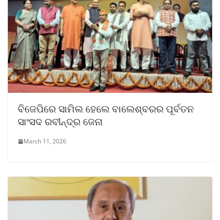
ବିଜେପିରେ ସାମିଲ ହେଲେ ବାଲେଶ୍ବରର ପୂର୍ବତନ
ସାଂସଦ ରବୀନ୍ଦ୍ର ଜେନା
March 11, 2026