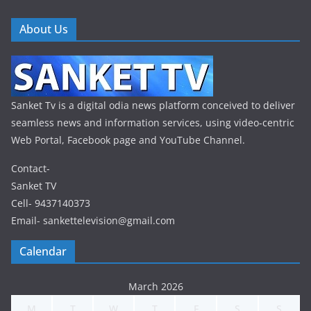
About Us
Sanket Tv is a digital odia news platform conceived to deliver
seamless news and information services, using video-centric
Web Portal, Facebook page and YouTube Channel.
Contact-
Sanket TV
Cell- 9437140373
Email- sankettelevision@gmail.com
Calendar
March 2026
M
T
W
T
F
S
S