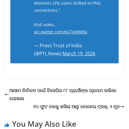
domestic LPG users shifted to PNG
connections."
(Full video…
pic.twitter.com/KGTioRWEki
— Press Trust of India
(@PTI_News)
March 19, 2026
ଆସାମ ନିର୍ବାଚନ ପାଇଁ ବିଜେପିର ୮୮ ପ୍ରାର୍ଥୀଙ୍କ ପ୍ରଥମ ତାଲିକା
ଘୋଷଣା
୨୦ ଫୁଟ ତଳକୁ ଖସିଲା ଆଳୁ ବୋଝେଇ ଟ୍ରକ୍, ୨ ମୃତ
You May Also Like