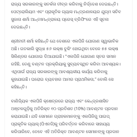
ରାଜ୍ୟ ସରକାରଙ୍କୁ ସତର୍କତା ତୀବ୍ର କରିବାକୁ ନିର୍ଦ୍ଦେଶ ଦେଇଛନ୍ତି।
ପେଟ୍ରୋଲିୟମ ଏବଂ ପ୍ରାକୃତିକ ଗ୍ୟାସ ମନ୍ତ୍ରଣାଳୟର ଯୁଗ୍ମ ସଚିବ
ସୁଜାତା ଶର୍ମା ଆନ୍ତଃମନ୍ତ୍ରାଳୟ ପ୍ରେସ୍ ବ୍ରିଫିଂରେ ଏହି ସୂଚନା
ଦେଇଛନ୍ତି।
ଶ୍ରୀମତୀ ଶର୍ମା କହିଛନ୍ତି ଯେ ଦେଶରେ ଏଲପିଜି ଯୋଗାଣ ସ୍ୱାଭାବିକ
ଅଛି। ଗତକାଲି ସୁଦ୍ଧା ୫୬ ଲକ୍ଷ ବୁକିଂ ହୋଇଥିବା ବେଳେ ୫୫ ଲକ୍ଷ
ସିଲିଣ୍ଡର ଯୋଗାଇ ଦିଆଯାଇଛି। “ଏଲପିଜି ଯୋଗାଣ ସ୍ତର ସମାନ
ରହିଛି, ତେଣୁ ବଣ୍ଟନ ପ୍ରକ୍ରିୟାକୁ ସୁବ୍ୟବସ୍ଥିତ କରିବା ଆବଶ୍ୟକ।
ଏଥିପାଇଁ ରାଜ୍ୟ ସରକାରଙ୍କୁ ଆବଶ୍ୟକୀୟ କାର୍ଯ୍ୟ କରିବାକୁ
କୁହାଯାଇଛି। ଘରୋଇ ବ୍ୟବହାର ଆମର ପ୍ରାଥମିକତା,” ବୋଲି ସେ
କହିଛନ୍ତି।
ବାଣିଜ୍ୟିକ ଏଲପିଜି କ୍ଷେତ୍ରରେ ରାଜ୍ୟ ଏବଂ କେନ୍ଦ୍ରଶାସିତ
ଅଞ୍ଚଳଗୁଡ଼ିକୁ ଅତିରିକ୍ତ ୧୦ ପ୍ରତିଶତ (10%) ଆବଣ୍ଟନ ପ୍ରଦାନ
କରାଯାଇଛି। ଯଦି ସେମାନେ ଗ୍ରାହକମାନଙ୍କୁ ଏଲପିଜିରୁ ପାଇପ୍
ପ୍ରାକୃତିକ ଗ୍ୟାସ୍ (ପିଏନଜି)କୁ ପରିବର୍ତ୍ତନ କରିବାରେ ସାହାଯ୍ୟ
କରିପାରିବେ, ତେବେ ଏହି ଅତିରିକ୍ତ ଆବଣ୍ଟନ ସେମାନଙ୍କୁ ପ୍ରଦାନ