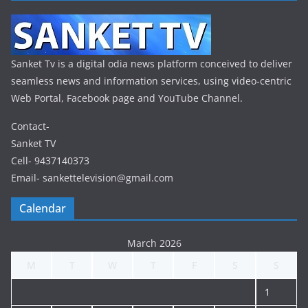
Sanket Tv is a digital odia news platform conceived to deliver
seamless news and information services, using video-centric
Web Portal, Facebook page and YouTube Channel.
Contact-
Sanket TV
Cell- 9437140373
Email- sankettelevision@gmail.com
Calendar
March 2026
M
T
W
T
F
S
S
1