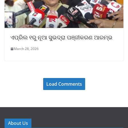
ଏପ୍ରିଲ ୧ରୁ ନୂଆ ସୁଭଦ୍ରା ପଞ୍ଜୀକରଣ ଆରମ୍ଭ
March 28, 2026
Load Comments
About Us