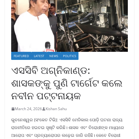
FEATURED
LATEST
NEWS
POLITICS
ଏସସିବି ଅଗ୍ନିକାଣ୍ଡ:
ଶାସକଙ୍କୁ ପୁଣି ଟାର୍ଗେଟ କଲେ
ନବୀନ ପଟ୍ଟନାୟକ
March 24, 2026
Kishan Sahu
ଭୁବନେଶ୍ୱର (ସଂକେତ ଟିଭି): ଏସସିବି ମେଡିକାଲ ପୋଡ଼ି ଘଟଣା ରାଜ୍ୟ
ରାଜନୀତିରେ ହଇଚଇ ସୃଷ୍ଟି କରିଛି। ଶାସକ ଏବଂ ବିରୋଧୀଙ୍କ ମଧ୍ୟରେ
ଆରୋପ ଏବଂ ପ୍ରତ୍ୟାରୋପର ଲଢ଼େଇ ଜାରି ରହିଛି। କେବେ ବିରୋଧୀ