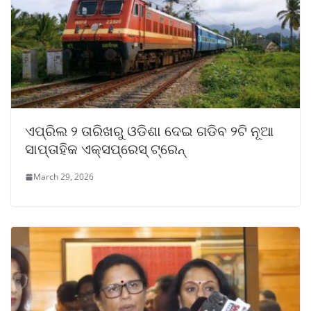
ଏପ୍ରିଲ ୨ ତାରିଖରୁ ଓଡିଶା ଦେଇ ଗଡିବ ୨ଟି ନୂଆ
ସାପ୍ତାହିକ ଏକ୍ସପ୍ରେସ୍ ଟ୍ରେନ୍
March 29, 2026