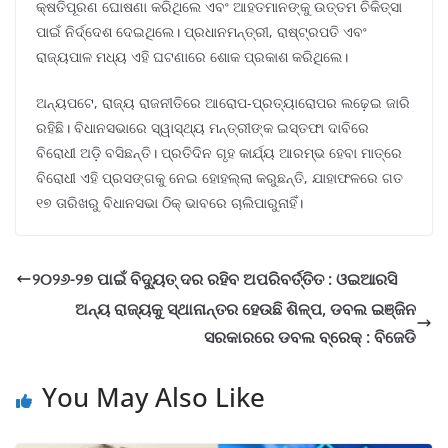
କ୍ଷତିପୂରଣ ଘୋଷଣା କରିଥିଲେ ଏବଂ ଆହତମାନଙ୍କୁ ଉତ୍ତମ ଚିକିତ୍ସା
ପାଇଁ ନିର୍ଦ୍ଦେଶ ଦେଇଥିଲେ। ପ୍ରଧାନମନ୍ତ୍ରୀ, ରାଷ୍ଟ୍ରପତି ଏବଂ
ରାଜ୍ୟପାଳ ମଧ୍ୟ ଏହି ଘଟଣାରେ ଶୋକ ପ୍ରକାଶ କରିଥିଲେ।
ଅନ୍ୟପଟେ, ରାଜ୍ୟ ରାଜନୀତିରେ ଆରୋପ-ପ୍ରତ୍ୟାରୋପର ଲଢ଼େଇ ଜାରି
ରହିଛି। ବିଧାନସଭାରେ ସ୍ୱାସ୍ଥ୍ୟ ମନ୍ତ୍ରୀଙ୍କ ଇସ୍ତଫା ଦାବିରେ
ବିରୋଧୀ ଅଡ଼ି ବସିଛନ୍ତି। ପ୍ରତିଦିନ ଗୃହ କାର୍ଯ୍ୟ ଆରମ୍ଭ ହେବା ମାତ୍ରେ
ବିରୋଧୀ ଏହି ପ୍ରସଙ୍ଗକୁ ନେଇ ହୋହଲ୍ଲା କରୁଛନ୍ତି, ଯାହାଫଳରେ ଗତ
୧୭ ତାରିଖରୁ ବିଧାନସଭା ଠିକ୍ ଭାବରେ ଚାଲିପାରୁନାହିଁ।
୨୦୨୬-୨୭ ପାଇଁ ବିଦ୍ୟୁତ୍ ଦର ରହିବ ଅପରିବର୍ତ୍ତିତ : ଓଇଆରସି
ଅନ୍ୟ ରାଜ୍ୟକୁ ସ୍ଥାନାନ୍ତର ହେଉଛି ଶିଳ୍ପ, ଡବଲ ଇଞ୍ଜିନ
ସରକାରରେ ଡବଲ ବ୍ରେକ୍ : ବିଜେଡି
You May Also Like