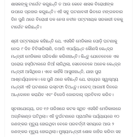
ଶାସକଙ୍କୁ ଟାର୍ଗେଟ କରୁଛନ୍ତି ତ ଆଉ କେବେ ଶାସକ ବିରୋଧୀଙ୍କ
ଉପରେ ପ୍ରହାର କରୁଛନ୍ତି। ଏହି ସବୁ ଘଟଣାବଳୀ ଭିତରେ ମଙ୍ଗଳବାର
ଦିନ ପୁଣି ଥରେ ବିରୋଧୀ ଦଳ ନେତା ନବୀନ ପଟ୍ଟନାୟକ ସରକାରୀ ଦଳକୁ
ଟାର୍ଗେଟ କରିଛନ୍ତି।
ଶ୍ରୀ ପଟ୍ଟନାୟକ କହିଛନ୍ତି ଯେ, ଏସସିବି ମେଡିକାଲ ପୋଡ଼ି ଘଟଣାକୁ
ନେଇ ୯ ଦିନ ବିତିସାରିଲାଣି, ତଥାପି ଏପର୍ଯ୍ୟନ୍ତ କୌଣସି କେନ୍ଦ୍ର
ମନ୍ତ୍ରୀ ମେଡିକାଲ ପରିଦର୍ଶନ କରିନାହାନ୍ତି। କିନ୍ତୁ ଯେତେବେଳେ ଏକ
ଘରୋଇ ହସ୍ପିଟାଲରେ ନିଆଁ ଲାଗିଥିଲା, ସେତେବେଳେ ଅନେକ କେନ୍ଦ୍ର
ମନ୍ତ୍ରୀ ଆସିଥିଲେ। ଏବେ କାହିଁକି ଆସୁନାହାନ୍ତି, ଯାହା ପୁରା
ଆଶ୍ଚର୍ଯ୍ୟଜନକ। ସେ ପୁଣି ଥରେ କହିଛନ୍ତି ଯେ, ରାଜ୍ୟର ସ୍ୱାସ୍ଥ୍ୟ
ମନ୍ତ୍ରୀ ଏହି ଘଟଣାରେ ଇସ୍ତଫା ଦିଅନ୍ତୁ। ନଚେତ୍ ଆଗାମୀ ଦିନରେ
ଆନ୍ଦୋଳନ କରାଯିବ ଏବଂ ବିଜେଡି ଜୋରଦାର୍ ପ୍ରତିବାଦ କରିବ।
ସୂଚନାଯୋଗ୍ୟ, ଗତ ୧୬ ତାରିଖରେ କଟକ ସ୍ଥିତ ଏସସିବି ମେଡିକାଲରେ
ଅଗ୍ନିକାଣ୍ଡ ଘଟିଥିଲା। ଏହି ଦୁର୍ଘଟଣାରେ ପ୍ରାଥମିକ ପର୍ଯ୍ୟାୟରେ ୧୦
ଜଣଙ୍କର ମୃତ୍ୟୁ ହୋଇଥିବା ବେଳେ ପରବର୍ତ୍ତୀ ସମୟରେ ଆଉ ୨
ଜଣଙ୍କର ମୃତ୍ୟୁ ହୋଇଥିଲା। ମୁଖ୍ୟମନ୍ତ୍ରୀ ଶୋକ ଜାହିର କରିବା ସହ