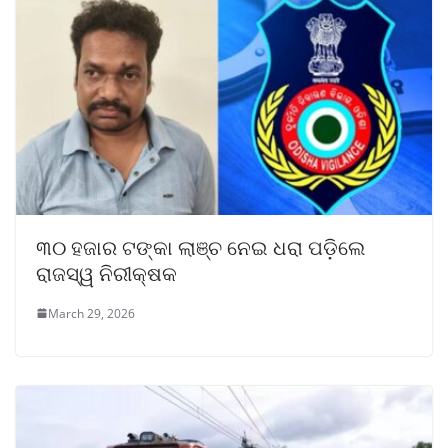
୩୦ ହଜାର ଟଙ୍କା ଲାଞ୍ଚ ନେଇ ଧରା ପଡ଼ିଲେ
ରାଜସ୍ୱ ନିରୀକ୍ଷକ
March 29, 2026