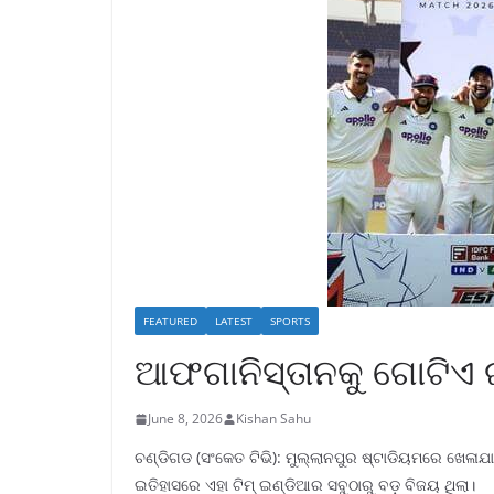
FEATURED
LATEST
SPORTS
ଆଫଗାନିସ୍ତାନକୁ ଗୋଟିଏ ଇ
June 8, 2026
Kishan Sahu
ଚଣ୍ଡିଗଡ (ସଂକେତ ଟିଭି): ମୁଲ୍ଲାନପୁର ଷ୍ଟାଡିୟମରେ ଖେଳାଯ
ଇତିହାସରେ ଏହା ଟିମ୍ ଇଣ୍ଡିଆର ସବୁଠାରୁ ବଡ଼ ବିଜୟ ଥିଲା।