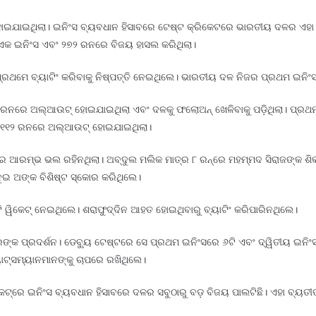
ଷ ହୋଇଯାଇଥିଲା। ଇନିଂସ ବ୍ୟବଧାନ ହିସାବରେ ଟେଷ୍ଟ କ୍ରିକେଟରେ ଭାରତୀୟ ଦଳର ଏହା ସ
କ ଇନିଂସ ଏବଂ ୨୭୨ ରନରେ ବିଜୟ ହାସଲ କରିଥିଲା।
 ପ୍ରଥମେ ବ୍ୟାଟିଂ କରିବାକୁ ନିଷ୍ପତ୍ତି ନେଇଥିଲେ। ଭାରତୀୟ ଦଳ ନିଜର ପ୍ରଥମ ଇନିଂ
ରନରେ ଅଲ୍‌ଆଉଟ୍ ହୋଇଯାଇଥିଲା ଏବଂ ଦଳକୁ ଫଲୋଅନ୍ ଖେଳିବାକୁ ପଡ଼ିଥିଲା। ପ୍ର
୍ର ୧୧୨ ରନରେ ଅଲ୍‌ଆଉଟ୍ ହୋଇଯାଇଥିଲା।
ଆରମ୍ଭ ଭଲ ରହିନଥିଲା। ଅବ୍ଦୁଲ ମଲିକ ମାତ୍ର ୮ ରନ୍‌ରେ ମହମ୍ମଦ ସିରାଜଙ୍କ ଶିକା
ଦୁଇ ଅଙ୍କ ବିଶିଷ୍ଟ ସ୍କୋର କରିଥିଲେ।
ଟି ୱିକେଟ୍ ନେଇଥିଲେ। ଶରାଫୁଦ୍ଦିନ ଆହତ ହୋଇଥିବାରୁ ବ୍ୟାଟିଂ କରିପାରିନଥିଲେ।
ସୁଥାରଙ୍କ ପ୍ରଦର୍ଶନ। ଡେବ୍ୟୁ ଟେଷ୍ଟରେ ସେ ପ୍ରଥମ ଇନିଂସରେ ୬ଟି ଏବଂ ଦ୍ୱିତୀୟ ଇନ
ାଟ୍ସମ୍ୟାନମାନଙ୍କୁ ଚାପରେ ରଖିଥିଲେ।
େଟ୍‌ରେ ଇନିଂସ ବ୍ୟବଧାନ ହିସାବରେ ଦଳର ସବୁଠାରୁ ବଡ଼ ବିଜୟ ପାଲଟିଛି। ଏହା ବ