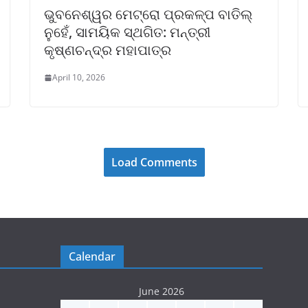
ଭୁବନେଶ୍ୱର ମେଟ୍ରୋ ପ୍ରକଳ୍ପ ବାତିଲ୍
ନୁହେଁ, ସାମୟିକ ସ୍ଥଗିତ: ମନ୍ତ୍ରୀ
କୃଷ୍ଣଚନ୍ଦ୍ର ମହାପାତ୍ର
April 10, 2026
Load Comments
Calendar
June 2026