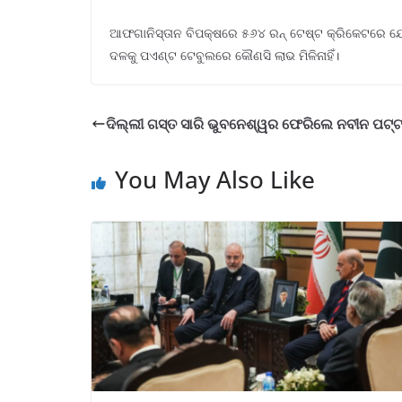
ଆଫଗାନିସ୍ତାନ ବିପକ୍ଷରେ ୫୬୪ ରନ୍ ଟେଷ୍ଟ କ୍ରିକେଟରେ ଯେକୌ
ଦଳକୁ ପଏଣ୍ଟ ଟେବୁଲରେ କୌଣସି ଲାଭ ମିଳିନାହିଁ।
ଦିଲ୍ଲୀ ଗସ୍ତ ସାରି ଭୁବନେଶ୍ୱର ଫେରିଲେ ନବୀନ ପଟ୍
You May Also Like