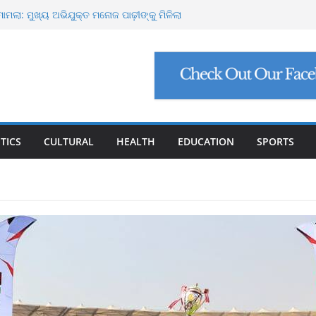
୍ଟ ମାଗିଲେ ଉନ୍ନୟନ କମିଶନର, ସଚିବଙ୍କୁ କଠୋର
ମାମଲା: ମୁଖ୍ୟ ଅଭିଯୁକ୍ତ ମନୋଜ ପାଢ଼ୀଙ୍କୁ ମିଳିଲା
ିଯୁକ୍ତି ଠକେଇ, ମୁଖ୍ୟ ପ୍ରଶାସକଙ୍କ ଦସ୍ତଖତ ଜାଲ୍
େଟ୍ରୋଲ, ସୁପ୍ରିମକୋର୍ଟଙ୍କ ବଡ଼ ନିର୍ଦ୍ଦେଶ
୍କୁ ୮ ଗ୍ରାମ ସୁନା-ଶାଢ଼ୀ, ଏଆଇ ପ୍ରଶିକ୍ଷଣ ପାଇଁ ୫
ା
TICS
CULTURAL
HEALTH
EDUCATION
SPORTS