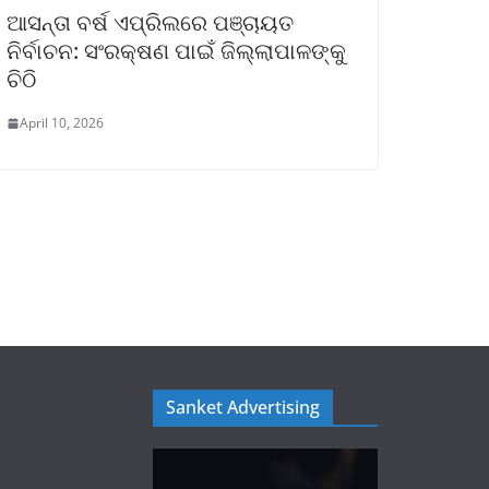
ଆସନ୍ତା ବର୍ଷ ଏପ୍ରିଲରେ ପଞ୍ଚାୟତ
ନିର୍ବାଚନ: ସଂରକ୍ଷଣ ପାଇଁ ଜିଲ୍ଲାପାଳଙ୍କୁ
ଚିଠି
April 10, 2026
Sanket Advertising