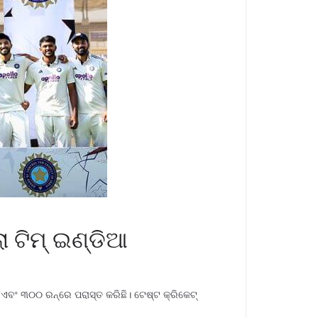
 ଟିମ୍ ଇଣ୍ଡିଆ
ଏବଂ ୩୦୦ ରନ୍‌ରେ ପରାସ୍ତ କରିଛି। ଟେଷ୍ଟ କ୍ରିକେଟ୍