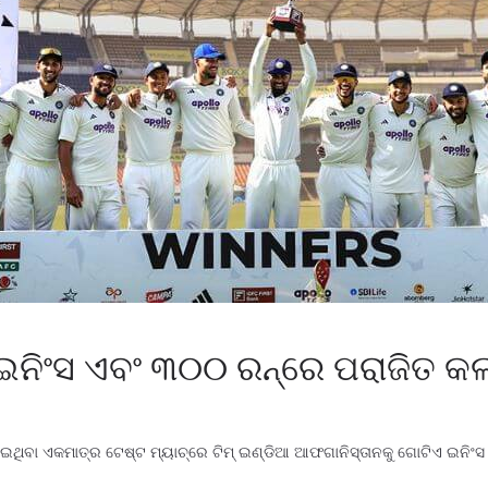
ନିଂସ ଏବଂ ୩୦୦ ରନ୍‌ରେ ପରାଜିତ କଲା
ାଇଥିବା ଏକମାତ୍ର ଟେଷ୍ଟ ମ୍ୟାଚ୍‌ରେ ଟିମ୍ ଇଣ୍ଡିଆ ଆଫଗାନିସ୍ତାନକୁ ଗୋଟିଏ ଇନିଂସ 