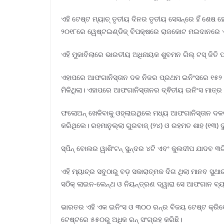
ଏହି ଟେଷ୍ଟ ମ୍ୟାଚ୍ ତୃତୀୟ ଦିନର ତୃତୀୟ ସେସନ୍‌ରେ ହିଁ ଶେ
୨୦୧୮ରେ ୱେଷ୍ଟଇଣ୍ଡିଜ୍ ବିପକ୍ଷରେ ରାଜକୋଟ ମଇଦାନରେ ଏ
ଏହି ମୁକାବିଲାରେ ଭାରତୀୟ ଅଧିନାୟକ ଶୁବମନ ଗିଲ୍ ଟସ୍ ଜିତି
ଏହାପରେ ଆଫଗାନିସ୍ତାନ ଦଳ ନିଜର ପ୍ରଥମ ଇନିଂସରେ ୧୫୨ 
ମିଳିଥିଲା। ଏହାପରେ ଆଫଗାନିସ୍ତାନର ଦ୍ଵିତୀୟ ଇନିଂସ ମାତ
ଫଲୋଅନ୍ ଖେଳିବାକୁ ଓହ୍ଲାଇଥିଲେ ମଧ୍ୟ ଆଫଗାନିସ୍ତାନ ଦଳର 
କରିଥିଲେ। ରହମାନୁଲ୍ଲା ଗୁରବାଜ୍ (୨୪) ଓ ରହମତ ଶାହ (୧୩) 
ସ୍ପିନ୍ ବୋଲର ୱାଶିଂଟନ୍ ସୁନ୍ଦର ୪ଟି ଏବଂ କୁଲଦୀପ ଯାଦବ ୩
ଏହି ମ୍ୟାଚ୍‌ର ସବୁଠାରୁ ବଡ଼ ସକାରାତ୍ମକ ଦିଗ ଥିଲା ମାନବ 
ସଠିକ୍ ଲାଇନ-ଲେନ୍ଥ ଓ ନିୟନ୍ତ୍ରଣ ଦ୍ୱାରା ସେ ଆଫଗାନ ବ୍ୟ
ଭାରତର ଏହି ଏକ ଇନିଂସ ଓ ୩୦୦ ରନ୍ର ବିଜୟ ଟେଷ୍ଟ କ୍ରିକ
ଟେଷ୍ଟରେ ୫୫୦ରୁ ଅଧିକ ରନ୍ ସଂଗ୍ରହ କରିଛି।