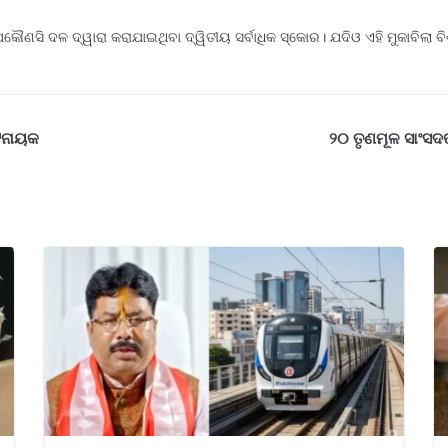
ଣସି ଦଳ ଦ୍ୱାରା କରାଯାଇଥିବା ଦ୍ୱିତୀୟ ସର୍ବାଧିକ ସ୍କୋର। ଯଦିଓ ଏହି ମୁକାବିଲା ବ
ଟନାୟକ
୨୦ ତୃଣମୂଳ ସାଂସଦ