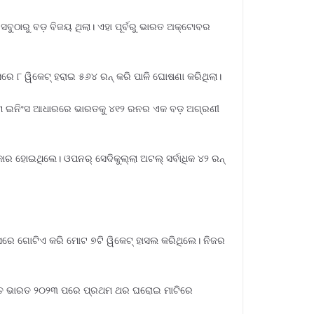
ବୁଠାରୁ ବଡ଼ ବିଜୟ ଥିଲା। ଏହା ପୂର୍ବରୁ ଭାରତ ଅକ୍ଟୋବର
ସରେ ୮ ୱିକେଟ୍ ହରାଇ ୫୬୪ ରନ୍ କରି ପାଳି ଘୋଷଣା କରିଥିଲା।
ଥମ ଇନିଂସ ଆଧାରରେ ଭାରତକୁ ୪୧୨ ରନର ଏକ ବଡ଼ ଅଗ୍ରଣୀ
ର ହୋଇଥିଲେ। ଓପନର୍ ସେଦିକୁଲ୍ଲା ଅଟଲ୍ ସର୍ବାଧିକ ୪୨ ରନ୍
ିଂସରେ ଗୋଟିଏ କରି ମୋଟ ୭ଟି ୱିକେଟ୍ ହାସଲ କରିଥିଲେ। ନିଜର
୍ୟତୀତ ଭାରତ ୨୦୨୩ ପରେ ପ୍ରଥମ ଥର ଘରୋଇ ମାଟିରେ