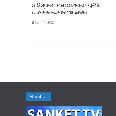
ପାକିସ୍ତାନର ମଧ୍ୟସ୍ଥତାରେ ଚାଲିଛି
ଆମେରିକା-ଇରାନ ଆଲୋଚନା
April 11, 2026
About Us