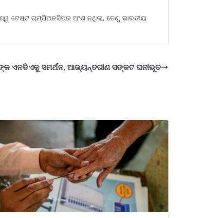
ିଶ୍ୱ ଟେଷ୍ଟ ଚାମ୍ପିଅନସିପର ଅଂଶ ନଥିଲା, ତେଣୁ ଭାରତୀୟ
ଙ୍କ ଏନଡିଏକୁ ସମର୍ଥନ, ଆଭ୍ୟନ୍ତରୀଣ ସଙ୍କଟ ଘନୀଭୂତ