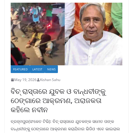
FEATURED
LATEST
NEWS
May 19, 2026
Kishan Sahu
ବିଚ୍‌ ରାସ୍ତାରେ ଯୁବକ ଓ ବାନ୍ଧବୀଙ୍କୁ
ଠେଙ୍ଗାରେ ଆକ୍ରମଣ, ଅରାଜକତା
କହିଲେ ନବୀନ
ବ୍ରହ୍ମପୁର(ସଂକେତ ଟିଭି): ବିଚ୍‌ ରାସ୍ତାରେ ଯୁବକଙ୍କ ସମେତ ତାଙ୍କ
ବାନ୍ଧବୀଙ୍କୁ ଠେଙ୍ଗାରେ ଆକ୍ରମଣ କରାଯିବାର ଭିଡିଓ ଏବେ ଭାଇରାଲ