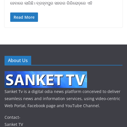
ହେବାରେ ଲାଗିଛି। ବ୍ରହ୍ମପୁର ସହରର ଗିରିରୋଡ଼ରେ ଏହି
Read More
About Us
Sanket Tv is a digital odia news platform conceived to deliver
seamless news and information services, using video-centric
Web Portal, Facebook page and YouTube Channel.
Contact-
Sanket TV