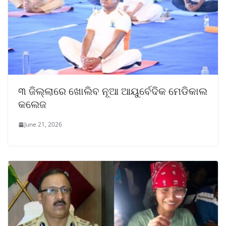
୩ ଜିଲ୍ଲାରେ ଖୋଲିବ ନୂଆ ଆୟୁର୍ବେଦିକ ମେଡିକାଲ
କଲେଜ
June 21, 2026