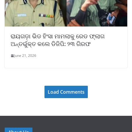
ରାୟଗଡ଼ା ଭିଡ ହିଂସା ମାମଲାକୁ ରେଡ ଫ୍ଲାଗ
ଅନ୍ତର୍ଭୁକ୍ତ କଲେ ଡିଜିପି: ୨୩ ଗିରଫ
June 21, 2026
Load Comments