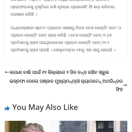
ପ୍ରୋଫାଇଲକୁ ଦୃଷ୍ଟିରେ ରଖି ଗୃହଋଣ ପ୍ରୋସେସିଂ ଫି ଛାଡ଼ କରିବାର
ଘୋଷଣା କରିଛି ।
ଅନ୍ୟପକ୍ଷରେ ଷ୍ଟେଟ ବ୍ୟାଙ୍କ ପକ୍ଷରୁ ନିଜର ବେସ ଲେଣ୍ଡିଂ ରେଟ ଓ
ପ୍ରାଇମ ଲେଣ୍ଡିଂ ରେଟ ହ୍ରାସ କରିଛି । ବେସ ଲେଣ୍ଡିଂ ରେଟ୍ ୭.୪୫
ପ୍ରତିଶତକୁ ହ୍ରାସ ପାଇଥିବାବେଳେ ପ୍ରାଇମ ଲେଣ୍ଡିଂ ରେଟ୍ ୧୨.୨
ପ୍ରତିଶତକୁ ହ୍ରାସ ପାଇଛି । ସେପ୍ଟେମ୍ବର ୧୫ରୁ ଏହା ଲାଗୁ ହୋଇଛି ।
ଲଗାଣ ବର୍ଷା ପାଇଁ ୧୨ ଜିଲ୍ଲାରେ ୨ ଦିନ ବନ୍ଦ ରହିବ ସ୍କୁଲ
ଇସ୍ତଫା ଦେଲେ ପଞ୍ଜାବ ମୁଖ୍ୟମନ୍ତ୍ରୀ କ୍ୟାପଟେନ୍‌ ଅମରିନ୍ଦର
ସିଂହ
You May Also Like