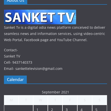
About Us
Sanket Tv is a digital odia news platform conceived to deliver
seamless news and information services, using video-centric
Web Portal, Facebook page and YouTube Channel.
Contact-
Sanket TV
Cell- 9437140373
Email- sankettelevision@gmail.com
Calendar
September 2021
M
T
W
T
F
S
S
1
2
3
4
5