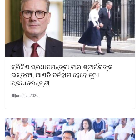
ବ୍ରିଟିଶ ପ୍ରଧାନମନ୍ତ୍ରୀ କୀର ଷ୍ଟାର୍ମରଙ୍କ
ଇସ୍ତଫା, ଆଣ୍ଡି ବର୍ନହାମ ହେବେ ନୂଆ
ପ୍ରଧାନମନ୍ତ୍ରୀ
June 22, 2026