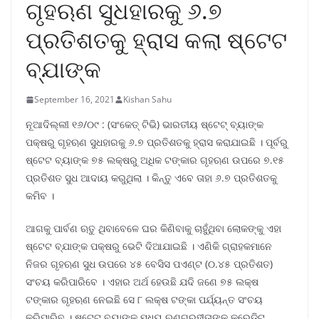
ଗୃହଋଣ ସୁଧହାରକୁ ୬.୭
ପ୍ରତିଶତକୁ ହ୍ରାସ କଲା ଷ୍ଟେଟ
ବ୍ଯାଙ୍କ
September 16, 2021
Kishan Sahu
ନୂଆଦିଲ୍ଲୀ ୧୬/୦୯ : (ସଂକେତ୍ ଟିଭି) ଭାରତୀୟ ଷ୍ଟେଟ୍ ବ୍ୟାଙ୍କ
ପକ୍ଷରୁ ଗୃହଋଣ ସୁଧହାରକୁ ୬.୭ ପ୍ରତିଶତକୁ ହ୍ରାସ କରାଯାଇଛି । ପୂର୍ବରୁ
ଷ୍ଟେଟ ବ୍ୟାଙ୍କ ୭୫ ଲକ୍ଷରୁ ଅଧିକ ଟଙ୍କାର ଗୃହଋଣ ଉପରେ ୭.୧୫
ପ୍ରତିଶତ ସୁଧ ଆଦାୟ କରୁଥିଲା । କିନ୍ତୁ ଏବେ ତାହା ୬.୭ ପ୍ରତିଶତକୁ
କମିବ ।
ଆଗକୁ ପାର୍ବଣ ଋତୁ ଥିବାବେଳେ ଘର କିଣିବାକୁ ଚାହୁଁଥିବା ଲୋକଙ୍କୁ ଏହା
ଷ୍ଟେଟ ବ୍ଯାଙ୍କ ପକ୍ଷରୁ ଭେଟି ଦିଆଯାଇଛି । ଏଣିକି ଗ୍ରାହକମାନେ
ନିଜର ଗୃହଋଣ ସୁଧ ଉପରେ ୪୫ ବେସିସ ପଏଣ୍ଟ (୦.୪୫ ପ୍ରତିଶତ)
ସଂଚୟ କରିପାରିବେ । ଏହାର ଅର୍ଥ ହେଉଛି ଯଦି ଜଣେ ୭୫ ଲକ୍ଷ
ଟଙ୍କାର ଗୃହଋଣ ନେଇଛି ସେ ୮ ଲକ୍ଷ ଟଙ୍କା ପର୍ଯ୍ୟନ୍ତ ସଂଚୟ
କରିପାରିବ । ଷ୍ଟେଟ ବ୍ୟାଙ୍କ ମଧ୍ୟ ଋଣଗ୍ରହୀତାଙ୍କ କ୍ରେଡିଟ୍