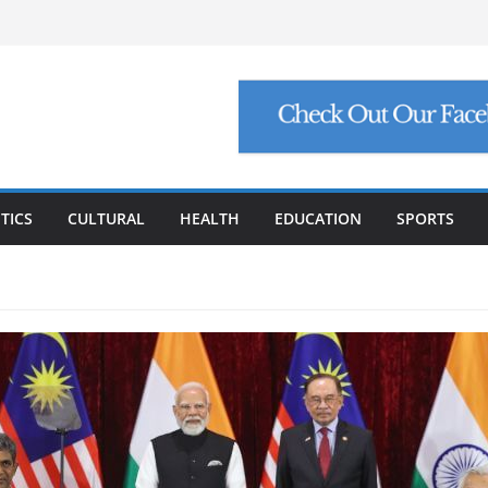
୍ଟ ମାଗିଲେ ଉନ୍ନୟନ କମିଶନର, ସଚିବଙ୍କୁ କଠୋର
ମାମଲା: ମୁଖ୍ୟ ଅଭିଯୁକ୍ତ ମନୋଜ ପାଢ଼ୀଙ୍କୁ ମିଳିଲା
ିଯୁକ୍ତି ଠକେଇ, ମୁଖ୍ୟ ପ୍ରଶାସକଙ୍କ ଦସ୍ତଖତ ଜାଲ୍
େଟ୍ରୋଲ, ସୁପ୍ରିମକୋର୍ଟଙ୍କ ବଡ଼ ନିର୍ଦ୍ଦେଶ
୍କୁ ୮ ଗ୍ରାମ ସୁନା-ଶାଢ଼ୀ, ଏଆଇ ପ୍ରଶିକ୍ଷଣ ପାଇଁ ୫
ା
TICS
CULTURAL
HEALTH
EDUCATION
SPORTS