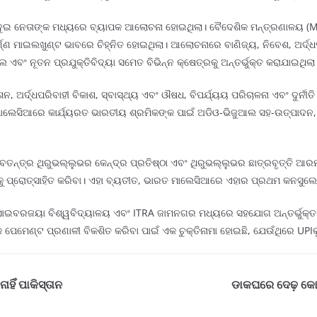
 ଦୁଇ ନେତାଙ୍କ ମଧ୍ୟରେ ବ୍ୟାପକ ଆଲୋଚନା ହୋଇଥିଲା। ବୈଦେଶିକ ମନ୍ତ୍ରଣାଳୟ (M
ଣ ମାଇଲଖୁଣ୍ଟ ଭାବରେ ଚିହ୍ନିତ ହୋଇଥିଲା। ଆଲୋଚନାରେ ବାଣିଜ୍ୟ, ନିବେଶ, ଅର୍ଦ୍ଧପରି
 ଏବଂ ନୂତନ ପ୍ରଯୁକ୍ତିବିଦ୍ୟା ସମେତ ବିଭିନ୍ନ କ୍ଷେତ୍ରକୁ ଅନ୍ତର୍ଭୁକ୍ତ କରାଯାଇଥିଲା
 ଅର୍ଦ୍ଧପରିବାହୀ ବିକାଶ, ସ୍ବାସ୍ଥ୍ୟ ଏବଂ ଔଷଧ, ବିପର୍ଯ୍ୟୟ ପରିଚାଳନା ଏବଂ ଦୁର୍ନୀ
ଲେସିଆରେ କାର୍ଯ୍ୟରତ ଭାରତୀୟ ଶ୍ରମିକଙ୍କ ପାଇଁ ଅଡିଓ-ଭିଜୁଆଲ ସହ-ଉତ୍ପାଦନ, ବୃ
ବତନ୍ତ୍ର ଥିରୁଭଲ୍ଲୁଭର କେନ୍ଦ୍ର ପ୍ରତିଷ୍ଠା ଏବଂ ଥିରୁଭଲ୍ଲୁଭର ଛାତ୍ରବୃତ୍ତି ଆ
ଷାକୁ ପ୍ରୋତ୍ସାହିତ କରିବା। ଏହା ବ୍ୟତୀତ, ଭାରତ ମାଲେସିଆରେ ଏହାର ପ୍ରଥମ କନସୁଲେ
ଇଁ ସାଇବରଜୟା ବିଶ୍ୱବିଦ୍ୟାଳୟ ଏବଂ ITRA ଜାମନଗର ମଧ୍ୟରେ ସହଯୋଗ ଅନ୍ତର୍ଭୁକ୍
ପେମେଣ୍ଟ ପ୍ରଣାଳୀ ବିକଶିତ କରିବା ପାଇଁ ଏକ ଚୁକ୍ତିନାମା ହୋଇଛି, ଯେଉଁଥିରେ UPIକ
ହିଁ ପାକିସ୍ତାନ
ଡାକଘରେ ଦେଢ଼ କୋ