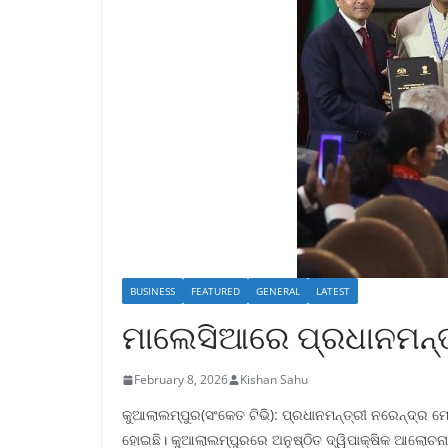
BUSINESS
FEATURED
GENERAL
LATEST
ମାଲେସିଆରେ ପ୍ରଧାନମନ୍ତ୍ର
February 8, 2026
Kishan Sahu
କୁଆଲାଲମ୍ପୁର(ସଂକେତ ଟିଭି): ପ୍ରଧାନମନ୍ତ୍ରୀ ନରେନ୍ଦ୍ର 
ହୋଇଛି। କୁଆଲାଲମ୍ପୁରରେ ଅନୁଷ୍ଠିତ ଦ୍ୱିପାକ୍ଷିକ ଆଲୋଚନ