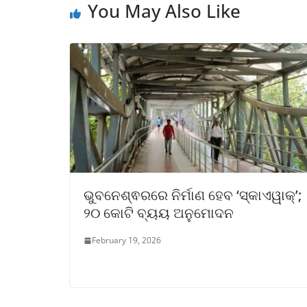
You May Also Like
ଭୁବନେଶ୍ଵରରେ ନିର୍ମାଣ ହେବ ‘ସ୍କାଏୱାକ୍’;
୨୦ କୋଟି ବ୍ୟୟ ଅନୁମୋଦନ
February 19, 2026