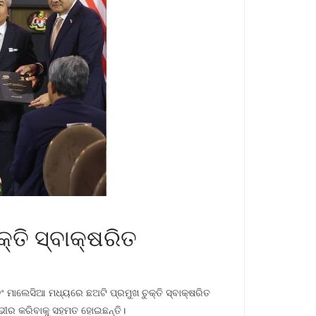
୍ତି ସ୍ବାକ୍ଷରିତ
 ମାଲେସିଆ ମଧ୍ୟରେ ଛଅଟି ପ୍ରମୁଖ ଚୁକ୍ତି ସ୍ବାକ୍ଷରିତ
ଭୀର କରିବାକୁ ସହମତ ହୋଇଛନ୍ତି।