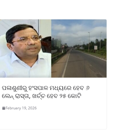
ପଳାଶୁଣୀରୁ ହଂସପାଳ ମଧ୍ୟରେ ହେବ ୬
ଲେନ୍ ରାସ୍ତା, ଖର୍ଚ୍ଚ ହେବ ୨୫ କୋଟି
February 19, 2026