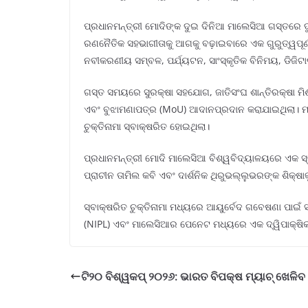
ପ୍ରଧାନମନ୍ତ୍ରୀ ମୋଦିଙ୍କ ଦୁଇ ଦିନିଆ ମାଲେସିଆ ଗସ୍ତରେ
ରଣନୈତିକ ସହଭାଗୀତାକୁ ଆଗକୁ ବଢ଼ାଇବାରେ ଏକ ଗୁରୁତ୍ୱପୂର୍ଣ୍
ନବୀକରଣୀୟ ସମ୍ବଳ, ପର୍ଯ୍ୟଟନ, ସାଂସ୍କୃତିକ ବିନିମୟ, ଡିଜିଟାଲ
ଗସ୍ତ ସମୟରେ ସୁରକ୍ଷା ସହଯୋଗ, ଜାତିସଂଘ ଶାନ୍ତିରକ୍ଷା ମିଶନ,
ଏବଂ ବୁଝାମଣାପତ୍ର (MoU) ଆଦାନପ୍ରଦାନ କରାଯାଇଥିଲା। ମା
ଚୁକ୍ତିନାମା ସ୍ବାକ୍ଷରିତ ହୋଇଥିଲା।
ପ୍ରଧାନମନ୍ତ୍ରୀ ମୋଦି ମାଲେସିଆ ବିଶ୍ୱବିଦ୍ୟାଳୟରେ ଏକ ସ୍
ପ୍ରାଚୀନ ତାମିଲ କବି ଏବଂ ଦାର୍ଶନିକ ଥିରୁଭଲ୍ଲୁଭରଙ୍କ ଶିକ୍
ସ୍ବାକ୍ଷରିତ ଚୁକ୍ତିନାମା ମଧ୍ୟରେ ଆୟୁର୍ବେଦ ଗବେଷଣା ପା
(NIPL) ଏବଂ ମାଲେସିଆର ପେନେଟ ମଧ୍ୟରେ ଏକ ଦ୍ୱିପାକ୍ଷିକ 
ଟି୨୦ ବିଶ୍ୱକପ୍ ୨୦୨୬: ଭାରତ ବିପକ୍ଷ ମ୍ୟାଚ୍ ଖେଳିବ ନା