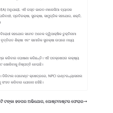
EA) ଅନୁଯାୟୀ, ଏହି ଗସ୍ତ ଭାରତ-ମାଲେସିଆ ବ୍ୟାପକ
ବାହୀ, ପ୍ରତିରକ୍ଷା, ସୁରକ୍ଷା, ସାମୁଦ୍ରିକ ସହଯୋଗ, ଶକ୍ତି,
।
ତି ବିରୋଧୀ ସହଯୋଗ ସମେତ ଅନେକ ଦ୍ୱିପାକ୍ଷିକ ଚୁକ୍ତିନାମା
ତ୍ତିଗତ ଶିକ୍ଷା ଏବଂ ସାମାଜିକ ସୁରକ୍ଷା ଉପରେ ମଧ୍ୟ
ରମ୍ଭ କରିବାର ଘୋଷଣା କରିଛନ୍ତି। ଏହି ପଦକ୍ଷେପର ଲକ୍ଷ୍ୟ
ଟ ଖୋଲିବାକୁ ନିଷ୍ପତ୍ତି ନେଇଛି।
ତ। ଡିଜିଟାଲ ପେମେଣ୍ଟ କ୍ଷେତ୍ରରେ, NPCI ଇଣ୍ଟରନ୍ୟାସନାଲ
ୁ ସଂହତ କରିବାର ଯୋଜନା ରହିଛି।
ଟି ଟଙ୍କା ହଡପର ଅଭିଯୋଗ, ପୋଷ୍ଟମାଷ୍ଟର ଫେରାର