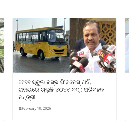
୧୧୭୧ ସ୍କୁଲ ବସ୍‌ର ଫିଟନେସ୍ ନାହିଁ,
ରାଜ୍ୟରେ ଚାଲୁଛି ୪୦୪୫ ବସ୍ : ପରିବହନ
ମନ୍ତ୍ରୀ
February 19, 2026