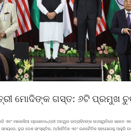
ୀ ମୋଦିଙ୍କ ଗସ୍ତ: ୬ଟି ପ୍ରମୁଖ ଚୁକ
ମୋଦି ଏବଂ ମାଲେସିଆ ପ୍ରଧାନମନ୍ତ୍ରୀ ଅନୱର ଇବ୍ରାହିମଙ୍କ ଉପସ୍ଥିତିରେ ଭାରତ ଏବଂ
ା ସମୟରେ, ଦୁଇ ଦେଶ ସାଂସ୍କୃତିକ, ଅର୍ଥନୈତିକ ଏବଂ ରଣନୈତିକ ସହଯୋଗକୁ ଆହୁରି ଗ