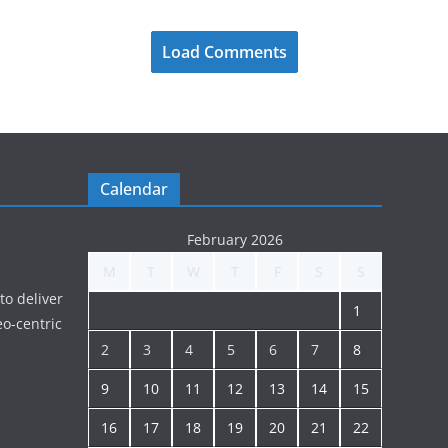
Load Comments
Calendar
February 2026
M
T
W
T
F
S
S
to deliver
1
o-centric
2
3
4
5
6
7
8
9
10
11
12
13
14
15
16
17
18
19
20
21
22