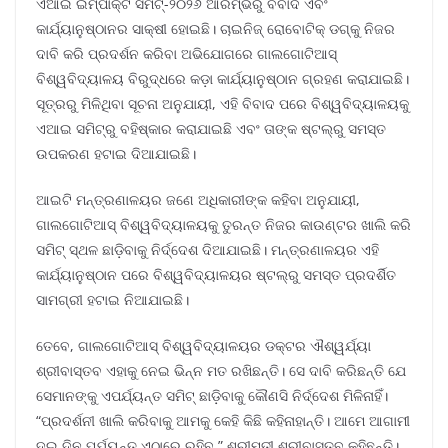
ଏଆଇ ଇମ୍ପାକ୍ଟ ସମିଟ୍-୨୦୨୬ ଆରମ୍ଭରୁ ବିବାଦ ଏବଂ
କାର୍ଯ୍ୟାନୁଷ୍ଠାନର ସାକ୍ଷୀ ହୋଇଛି। ଚାଇନିଜ୍ ରୋବୋଟିକ୍ ଡଗ୍କୁ ନିଜର
ଦାବି କରି ପ୍ରଦର୍ଶନ କରିବା ଅଭିଯୋଗରେ ଗାଲଗୋଟିଆସ୍
ବିଶ୍ୱବିଦ୍ୟାଳୟ ବିରୁଦ୍ଧରେ କଡ଼ା କାର୍ଯ୍ୟାନୁଷ୍ଠାନ ଗ୍ରହଣ କରାଯାଇଛି।
ସୂତ୍ରରୁ ମିଳିଥିବା ସୂଚନା ଅନୁଯାୟୀ, ଏହି ବିବାଦ ପରେ ବିଶ୍ୱବିଦ୍ୟାଳୟକୁ
ଏଆଇ ସମିଟ୍ରୁ ବହିଷ୍କାର କରାଯାଇଛି ଏବଂ ତାଙ୍କ ଷ୍ଟଲ୍ରୁ ସମସ୍ତ
ଉପକରଣ ହଟାଇ ଦିଆଯାଇଛି।
ଆଇଟି ମନ୍ତ୍ରଣାଳୟର ଜଣେ ଅଧିକାରୀଙ୍କ କହିବା ଅନୁଯାୟୀ,
ଗାଲଗୋଟିଆସ୍ ବିଶ୍ୱବିଦ୍ୟାଳୟକୁ ତୁରନ୍ତ ନିଜର କାଉଣ୍ଟର ଖାଲି କରି
ସମିଟ୍ ସ୍ଥଳ ଛାଡ଼ିବାକୁ ନିର୍ଦ୍ଦେଶ ଦିଆଯାଇଛି। ମନ୍ତ୍ରଣାଳୟର ଏହି
କାର୍ଯ୍ୟାନୁଷ୍ଠାନ ପରେ ବିଶ୍ୱବିଦ୍ୟାଳୟର ଷ୍ଟଲ୍ରୁ ସମସ୍ତ ପ୍ରଦର୍ଶିତ
ସାମଗ୍ରୀ ହଟାଇ ନିଆଯାଇଛି।
ତେବେ, ଗାଲଗୋଟିଆସ୍ ବିଶ୍ୱବିଦ୍ୟାଳୟର ଡକ୍ଟର ଐଶ୍ୱର୍ଯ୍ୟା
ଶ୍ରୀବାସ୍ତବ ଏହାକୁ ନେଇ ଭିନ୍ନ ମତ ରଖିଛନ୍ତି। ସେ ଦାବି କରିଛନ୍ତି ଯେ
ସେମାନଙ୍କୁ ଏପର୍ଯ୍ୟନ୍ତ ସମିଟ୍ ଛାଡ଼ିବାକୁ କୌଣସି ନିର୍ଦ୍ଦେଶ ମିଳିନାହିଁ।
“ପ୍ରଦର୍ଶନୀ ଖାଲି କରିବାକୁ ଆମକୁ କେହି କିଛି କହିନାହାନ୍ତି। ଆମେ ଆଗାମୀ
ଦୁଇ ଦିନ ପର୍ଯ୍ୟନ୍ତ ଏଠାରେ ରହିବୁ,” ଶ୍ରୀମତୀ ଶ୍ରୀବାସ୍ତବ କହିଛନ୍ତି।