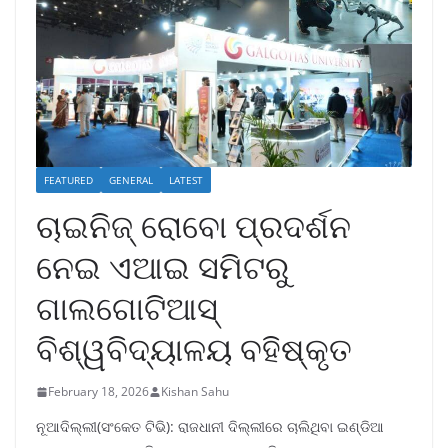
FEATURED
GENERAL
LATEST
ଚାଇନିଜ୍ ରୋବୋ ପ୍ରଦର୍ଶନ
ନେଇ ଏଆଇ ସମିଟରୁ
ଗାଲଗୋଟିଆସ୍
ବିଶ୍ୱବିଦ୍ୟାଳୟ ବହିଷ୍କୃତ
February 18, 2026
Kishan Sahu
ନୂଆଦିଲ୍ଲୀ(ସଂକେତ ଟିଭି): ରାଜଧାନୀ ଦିଲ୍ଲୀରେ ଚାଲିଥିବା ଇଣ୍ଡିଆ