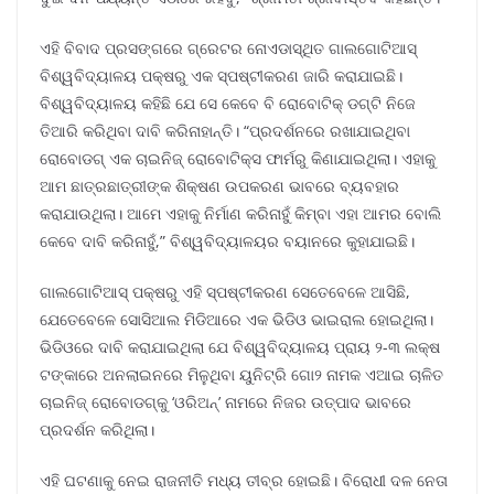
ଏହି ବିବାଦ ପ୍ରସଙ୍ଗରେ ଗ୍ରେଟର ନୋଏଡାସ୍ଥିତ ଗାଲଗୋଟିଆସ୍
ବିଶ୍ୱବିଦ୍ୟାଳୟ ପକ୍ଷରୁ ଏକ ସ୍ପଷ୍ଟୀକରଣ ଜାରି କରାଯାଇଛି।
ବିଶ୍ୱବିଦ୍ୟାଳୟ କହିଛି ଯେ ସେ କେବେ ବି ରୋବୋଟିକ୍ ଡଗ୍ଟି ନିଜେ
ତିଆରି କରିଥିବା ଦାବି କରିନାହାନ୍ତି। “ପ୍ରଦର୍ଶନରେ ରଖାଯାଇଥିବା
ରୋବୋଡଗ୍ ଏକ ଚାଇନିଜ୍ ରୋବୋଟିକ୍ସ ଫାର୍ମରୁ କିଣାଯାଇଥିଲା। ଏହାକୁ
ଆମ ଛାତ୍ରଛାତ୍ରୀଙ୍କ ଶିକ୍ଷଣ ଉପକରଣ ଭାବରେ ବ୍ୟବହାର
କରାଯାଉଥିଲା। ଆମେ ଏହାକୁ ନିର୍ମାଣ କରିନାହୁଁ କିମ୍ବା ଏହା ଆମର ବୋଲି
କେବେ ଦାବି କରିନାହୁଁ,” ବିଶ୍ୱବିଦ୍ୟାଳୟର ବୟାନରେ କୁହାଯାଇଛି।
ଗାଲଗୋଟିଆସ୍ ପକ୍ଷରୁ ଏହି ସ୍ପଷ୍ଟୀକରଣ ସେତେବେଳେ ଆସିଛି,
ଯେତେବେଳେ ସୋସିଆଲ ମିଡିଆରେ ଏକ ଭିଡିଓ ଭାଇରାଲ ହୋଇଥିଲା।
ଭିଡିଓରେ ଦାବି କରାଯାଇଥିଲା ଯେ ବିଶ୍ୱବିଦ୍ୟାଳୟ ପ୍ରାୟ ୨-୩ ଲକ୍ଷ
ଟଙ୍କାରେ ଅନଲାଇନରେ ମିଳୁଥିବା ୟୁନିଟ୍ରି ଗୋ୨ ନାମକ ଏଆଇ ଚାଳିତ
ଚାଇନିଜ୍ ରୋବୋଡଗ୍କୁ ‘ଓରିଅନ୍’ ନାମରେ ନିଜର ଉତ୍ପାଦ ଭାବରେ
ପ୍ରଦର୍ଶନ କରିଥିଲା।
ଏହି ଘଟଣାକୁ ନେଇ ରାଜନୀତି ମଧ୍ୟ ତୀବ୍ର ହୋଇଛି। ବିରୋଧୀ ଦଳ ନେତା