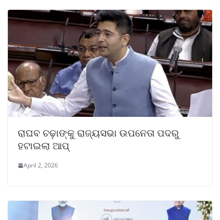
ରାଘବ ଚଢ଼ାଙ୍କୁ ରାଜ୍ୟସଭା ଉପନେତା ପଦରୁ
ହଟାଇଲା ଆପ୍
April 2, 2026