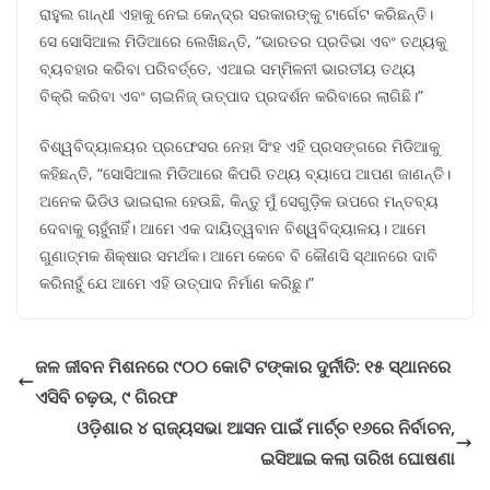
ରାହୁଲ ଗାନ୍ଧୀ ଏହାକୁ ନେଇ କେନ୍ଦ୍ର ସରକାରଙ୍କୁ ଟାର୍ଗେଟ କରିଛନ୍ତି।
ସେ ସୋସିଆଲ ମିଡିଆରେ ଲେଖିଛନ୍ତି, “ଭାରତର ପ୍ରତିଭା ଏବଂ ତଥ୍ୟକୁ
ବ୍ୟବହାର କରିବା ପରିବର୍ତ୍ତେ, ଏଆଇ ସମ୍ମିଳନୀ ଭାରତୀୟ ତଥ୍ୟ
ବିକ୍ରି କରିବା ଏବଂ ଚାଇନିଜ୍ ଉତ୍ପାଦ ପ୍ରଦର୍ଶନ କରିବାରେ ଲାଗିଛି।”
ବିଶ୍ୱବିଦ୍ୟାଳୟର ପ୍ରଫେସର ନେହା ସିଂହ ଏହି ପ୍ରସଙ୍ଗରେ ମିଡିଆକୁ
କହିଛନ୍ତି, “ସୋସିଆଲ ମିଡିଆରେ କିପରି ତଥ୍ୟ ବ୍ୟାପେ ଆପଣ ଜାଣନ୍ତି।
ଅନେକ ଭିଡିଓ ଭାଇରାଲ ହେଉଛି, କିନ୍ତୁ ମୁଁ ସେଗୁଡ଼ିକ ଉପରେ ମନ୍ତବ୍ୟ
ଦେବାକୁ ଚାହୁଁନାହିଁ। ଆମେ ଏକ ଦାୟିତ୍ୱବାନ ବିଶ୍ୱବିଦ୍ୟାଳୟ। ଆମେ
ଗୁଣାତ୍ମକ ଶିକ୍ଷାର ସମର୍ଥକ। ଆମେ କେବେ ବି କୌଣସି ସ୍ଥାନରେ ଦାବି
କରିନାହୁଁ ଯେ ଆମେ ଏହି ଉତ୍ପାଦ ନିର୍ମାଣ କରିଛୁ।”
ଜଳ ଜୀବନ ମିଶନରେ ୯୦୦ କୋଟି ଟଙ୍କାର ଦୁର୍ନୀତି: ୧୫ ସ୍ଥାନରେ
ଏସିବି ଚଢ଼ଉ, ୯ ଗିରଫ
ଓଡ଼ିଶାର ୪ ରାଜ୍ୟସଭା ଆସନ ପାଇଁ ମାର୍ଚ୍ଚ ୧୬ରେ ନିର୍ବାଚନ,
ଇସିଆଇ କଲା ତାରିଖ ଘୋଷଣା