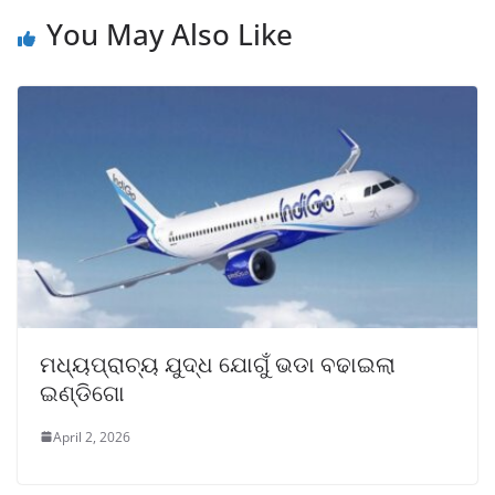
You May Also Like
ମଧ୍ୟପ୍ରାଚ୍ୟ ଯୁଦ୍ଧ ଯୋଗୁଁ ଭଡା ବଢାଇଲା
ଇଣ୍ଡିଗୋ
April 2, 2026