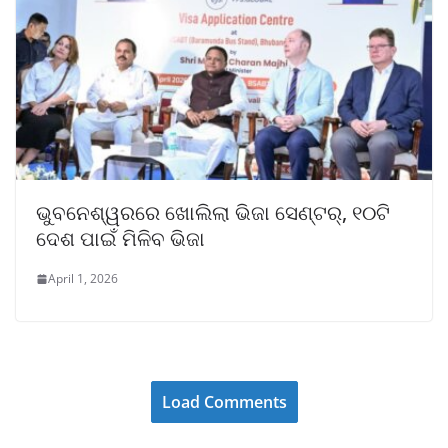
ଭୁବନେଶ୍ୱରରେ ଖୋଲିଲା ଭିଜା ସେଣ୍ଟର୍, ୧୦ଟି
ଦେଶ ପାଇଁ ମିଳିବ ଭିଜା
April 1, 2026
Load Comments