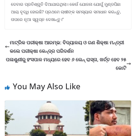
ଦେବାର ପ୍ରତିଶ୍ରୁତି ଦିଆଯାଇଥିଲା। କେଉଁ ଯୋଜନା ଯୋଗୁଁ ମୁଣ୍ଡପିଛା
ଆୟ ବୃଦ୍ଧି ହୋଇଛି? ପ୍ରଥମେ ଚାଷୀଙ୍କ ସମସ୍ୟାର ସମାଧାନ କରନ୍ତୁ,
ତାପରେ ନୂଆ ସ୍ୱପ୍ନ ଦେଖାନ୍ତୁ।”
ମାଟ୍ରିକ ପରୀକ୍ଷା ଆରମ୍ଭ: ବିଦ୍ୟାଳୟ ଓ ଗଣ ଶିକ୍ଷା ମନ୍ତ୍ରୀ
କଲେ ପରୀକ୍ଷା କେନ୍ଦ୍ର ପରିଦର୍ଶନ
ପଳାଶୁଣୀରୁ ହଂସପାଳ ମଧ୍ୟରେ ହେବ ୬ ଲେନ୍ ରାସ୍ତା, ଖର୍ଚ୍ଚ ହେବ ୨୫
କୋଟି
You May Also Like