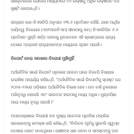
ସଶକ୍ତିକରଣ ଯୋଜନା ମାଧ୍ୟମରେ ୧୬ ଲକ୍ଷରୁ ଅଧିକ ଲକ୍ଷପତି ଦିଦି
ସୃଷ୍ଟି ହୋଇଛନ୍ତି।
ରାଜ୍ୟର ଋଣ-ଜିଏସଡିପି ଅନୁପାତ ୧୩.୬ ପ୍ରତିଶତ ରହିଛି, ଯାହା ଆର୍ଥିକ
ଦାୟିତ୍ୱ ବିଧେୟକ (ଏଫଆରବିଏମ) ସୀମାଠାରୁ କମ୍। ଜିଏସଡିପିର ୬.୬
ପ୍ରତିଶତ ପୁଞ୍ଜି ଖର୍ଚ୍ଚ ହେବାକୁ ଥିବାବେଳେ ଏହି କ୍ଷେତ୍ରରେ ରାଜ୍ୟ
ଦେଶର ଅଗ୍ରଣୀ ରାଜ୍ୟମାନଙ୍କ ମଧ୍ୟରେ ସ୍ଥାନ ପାଇଛି।
ରିପୋର୍ଟ ନେଇ ସରକାର-ବିରୋଧୀ ମୁହାଁମୁହିଁ:
ଅର୍ଥନୈତିକ ସର୍ଭେ ରିପୋର୍ଟ ପ୍ରକାଶ ପାଇବା ପରେ ବିଜେପି ବିଧାୟକ
ଇରାଶିଷ ଆଚାର୍ଯ୍ୟ କହିଛନ୍ତି, “ଅର୍ଥନୈତିକ ସର୍ଭେ ରିପୋର୍ଟରୁ ସ୍ପଷ୍ଟ ଯେ
୨୦୨୫-୨୬ରେ ଓଡ଼ିଶାର ଅର୍ଥନୈତିକ ବିକାଶ ହେବ। ଗତ ବର୍ଷ ତୁଳନାରେ
ଅଭିବୃଦ୍ଧି ହୋଇଛି ଏବଂ ଭାରତର ହାରଠାରୁ ମଧ୍ୟ ଅଧିକ। ମୁଣ୍ଡପିଛା
ଆୟ ମଧ୍ୟ ବୃଦ୍ଧି ପାଇଛି।”
ଅପରପକ୍ଷରେ ବିରୋଧୀ ଦଳ ମୁଖ୍ୟ ସଚେତକ ପ୍ରମିଳା ମଲ୍ଲିକ
ସରକାରଙ୍କୁ କଟାକ୍ଷ କରି କହିଛନ୍ତି, “ନିର୍ବାଚନ ପୂର୍ବରୁ ସୁନେଲି ସ୍ୱପ୍ନ
ଦେଖାଇ ଭୋଟ ନେଇଥିଲେ। ଚାଷୀଙ୍କ ଧାନ ନେବା ଓ ସମସ୍ତଙ୍କୁ ଘର