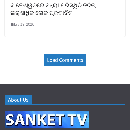
ବାଲେଶ୍ୱରରେ ବନ୍ୟା ପରିସ୍ଥିତି ଜଟିଳ,
ଲକ୍ଷାଧିକ ଲୋକ ପ୍ରଭାବିତ
July 29, 2026
Load Comments
About Us