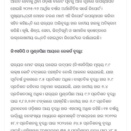
ଆଗତ ହେବାକୁ ଥିବା ଓଡ଼ିଶା ବଜେଟ ପୂର୍ବରୁ ଆଜି ଗୃହରେ ଉପସ୍ଥାପିତ
ହୋଇଛି ୨୦୨୫-୨୬ ଆର୍ଥିକ ବର୍ଷର ଅର୍ଥନୈତିକ ସର୍ଭେ ରିପୋର୍ଟ।
ମୁଖ୍ୟମନ୍ତ୍ରୀ ମୋହନ ଚରଣ ମାଝୀ ଏହି ରିପୋର୍ଟ ଉପସ୍ଥାପନ କରିବା
ସହିତ କହିଛନ୍ତି ଯେ ରାଜ୍ୟର ଅଭିବୃଦ୍ଧି ହାର ଜାତୀୟ ହାରକୁ ଅତିକ୍ରମ
କରିଛି। କୃଷି, ଶିଳ୍ପ, ସେବା, ଭିତ୍ତିଭୂମି ଓ ସାମାଜିକ କ୍ଷେତ୍ରରେ
ଉଲ୍ଲେଖନୀୟ ଉନ୍ନତି ହୋଇଥିବା ରିପୋର୍ଟରେ ଦର୍ଶାଯାଇଛି।
ଜିଏସଡିପି ଓ ମୁଣ୍ଡପିଛା ଆୟରେ ରେକର୍ଡ ବୃଦ୍ଧି:
ରାଜ୍ୟର ମୋଟ ରାଜ୍ୟ ଘରୋଇ ଉତ୍ପାଦ (ଜିଏସଡିପି)ର ମୂଲ୍ୟ ୯.୯
ଲକ୍ଷ କୋଟି ଟଙ୍କାରେ ପହଞ୍ଚିବ ବୋଲି ଆକଳନ କରାଯାଇଛି, ଯାହା
ପୂର୍ବବର୍ଷ ତୁଳନାରେ ୯.୫ ପ୍ରତିଶତ ଅଧିକ। ବାସ୍ତବିକ ବୃଦ୍ଧି ହାର ୭.୯
ପ୍ରତିଶତ ରହିବାର ଅନୁମାନ କରାଯାଇଛି, ଯାହା ଜାତୀୟ ହାର ୭.୪
ପ୍ରତିଶତଠାରୁ ଅଧିକ। ରାଜ୍ୟର ମୁଣ୍ଡପିଛା ଆୟ ୯.୨ ପ୍ରତିଶତ ବୃଦ୍ଧି
ପାଇ ୧,୮୬,୭୬୧ ଟଙ୍କାରେ ପହଞ୍ଚିଛି। ଜାତୀୟ ହାର ୬.୯ ପ୍ରତିଶତ
ଥିବାବେଳେ ଓଡ଼ିଶାର ଆୟ ବୃଦ୍ଧି ହାର ଏହାଠାରୁ ଅଧିକ ରହିଛି। ୧୫ ବର୍ଷରୁ
ଊର୍ଦ୍ଧ୍ୱ ଜନସଂଖ୍ୟା ମଧ୍ୟରେ ଶ୍ରମଶକ୍ତି ଅଂଶଗ୍ରହଣ ହାର ୨୦୨୨ର
୫୮.୧ ପ୍ରତିଶତରୁ ବୃଦ୍ଧି ପାଇ ୨୦୨୪ରେ ୬୪.୫ ପ୍ରତିଶତକୁ ବୃଦ୍ଧି
ପାଇଛି। ମହିଳାଙ୍କ ଅଂଶଗ୍ରହଣ ୩୭.୬ ପ୍ରତିଶତରୁ ବୃଦ୍ଧି ପାଇ ୪୮.୭