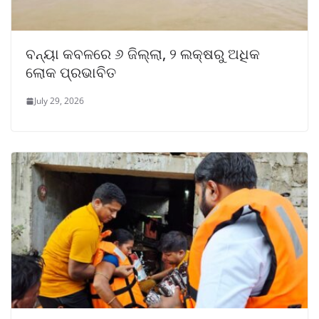
ବନ୍ୟା କବଳରେ ୬ ଜିଲ୍ଲା, ୨ ଲକ୍ଷରୁ ଅଧିକ
ଲୋକ ପ୍ରଭାବିତ
July 29, 2026