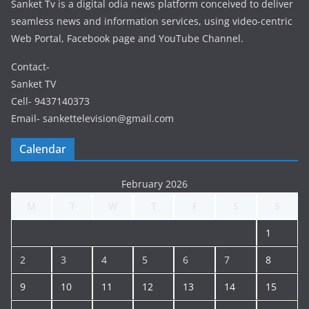
Sanket Tv is a digital odia news platform conceived to deliver
seamless news and information services, using video-centric
Web Portal, Facebook page and YouTube Channel.
Contact-
Sanket TV
Cell- 9437140373
Email- sankettelevision@gmail.com
Calendar
February 2026
M
T
W
T
F
S
S
1
2
3
4
5
6
7
8
9
10
11
12
13
14
15