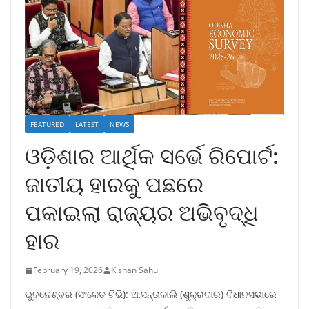
FEATURED
LATEST
NEWS
ଓଡ଼ିଶାର ଆର୍ଥିକ ସର୍ଭେ ରିପୋର୍ଟ:
ଜାତୀୟ ହାରକୁ ପଛରେ
ପକାଇଲା ରାଜ୍ୟର ଅଭିବୃଦ୍ଧି
ହାର
February 19, 2026
Kishan Sahu
ଭୁବନେଶ୍ବର (ସଂକେତ ଟିଭି): ଆସନ୍ତାକାଲି (ଶୁକ୍ରବାର) ବିଧାନସଭାରେ