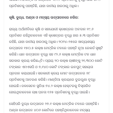
ପ୍ରତିଶତକୁ ପହଞ୍ଚିଛି, ଯାହା ଜାତୀୟ ହାରଠାରୁ ଅଧିକ।
କୃଷି, ଦୁଗ୍ଧ, ଅଣ୍ଡା ଓ ମତ୍ସ୍ୟ ଉତ୍ପାଦନରେ ନଜିର:
ରାଜ୍ୟ ଅର୍ଥନୀତିରେ କୃଷି ଓ ସହଯୋଗୀ କ୍ଷେତ୍ରର ଅବଦାନ ୧୯.୬
ପ୍ରତିଶତ ରହିଥିବାବେଳେ ଏହି କ୍ଷେତ୍ରର ବୃଦ୍ଧି ହାର ୫.୩ ପ୍ରତିଶତ
ରହିଛି, ଯାହା ଜାତୀୟ ହାରଠାରୁ ଅଧିକ। ୨୦୨୪–୨୫ରେ ଖାଦ୍ୟଶସ୍ୟ
ଉତ୍ପାଦନ ୧୫୦.୫ ଲକ୍ଷ ମେଟ୍ରିକ ଟନରେ ପହଞ୍ଚି ନୂଆ ରେକର୍ଡ ସୃଷ୍ଟି
କରିଛି। ଧାନ ଉତ୍ପାଦନ ବୃଦ୍ଧି ସହ ୯୨.୬ ଲକ୍ଷ ମେଟ୍ରିକ ଟନ ଧାନ
ସରକାର କ୍ରୟ କରିଛନ୍ତି। ପ୍ରାୟ ୨୦ ଲକ୍ଷ ଚାଷୀଙ୍କୁ ୨୧,୩୦୦ କୋଟି
ଟଙ୍କାର ଏମଏସପି ଓ ୭,୧୪୦ କୋଟି ଟଙ୍କାର ଇନପୁଟ୍ ସହାୟତା
ପ୍ରଦାନ କରାଯାଇଛି। ସରକାରୀ କ୍ରୟ ମୋଟ ଉତ୍ପାଦନର ୭୮
ପ୍ରତିଶତକୁ ଆବରଣ କରିଛି। ମାଣ୍ଡିଆ କ୍ରୟରେ ଦୁଇଗୁଣା ବୃଦ୍ଧି
ହୋଇଛି। ଜଳସେଚନ ସୁବିଧା ୭୪.୨ ଲକ୍ଷ ହେକ୍ଟରକୁ ବିସ୍ତାରିତ
ହୋଇଥିବାବେଳେ ଚାଷ ଘନତା ୧୬୫ ପ୍ରତିଶତକୁ ବୃଦ୍ଧି ପାଇଛି।
ସେହିପରି ଦୁଗ୍ଧ ଉତ୍ପାଦନ ୨୭.୧ ଲକ୍ଷ ମେଟ୍ରିକ ଟନରେ ପହଞ୍ଚିଛି।
ଅଣ୍ଡା ଉତ୍ପାଦନ ୪୦୬ କୋଟିରେ ପହଞ୍ଚିଥିବାବେଳେ ମତ୍ସ୍ୟ