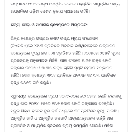
ଉତ୍ପାଦନ ୧୧.୯୨ ଲକ୍ଷ ମେଟ୍ରିକ ଟନରେ ପହଞ୍ଚିଛି। ସାମୁଦ୍ରିକ ପଣ୍ୟ
ରପ୍ତାନିରେ ଓଡ଼ିଶା ଦେଶର ତୃତୀୟ ସ୍ଥାନରେ ରହିଛି।
ଶିଳ୍ପ, ସେବା ଓ ସାମାଜିକ କ୍ଷେତ୍ରରେ ଅଗ୍ରଗତି:
ଶିଳ୍ପ କ୍ଷେତ୍ର ରାଜ୍ୟର ମୋଟ ରାଜ୍ୟ ମୂଲ୍ୟ ସଂଯୋଜନ
(ଜିଏସଭିଏ)ରେ ୪୧.୩ ପ୍ରତିଶତ ଅବଦାନ ରଖିଥିବାବେଳେ ଉତ୍ପାଦନ
କ୍ଷେତ୍ରରେ ବୃଦ୍ଧି ହାର ୮.୩ ପ୍ରତିଶତ ରହିଛି। ୨୦୨୫ରେ ୨୪୪ଟି ନୂତନ
ପ୍ରକଳ୍ପକୁ ଅନୁମୋଦନ ମିଳିଛି, ଯାହା ଫଳରେ ୫.୬୬ ଲକ୍ଷ କୋଟି
ଟଙ୍କାର ନିବେଶ ଓ ୩.୩୫ ଲକ୍ଷ ଚାକିରି ସୃଷ୍ଟି ହେବାର ସମ୍ଭାବନା
ରହିଛି। ସେବା କ୍ଷେତ୍ର ୩୯.୧ ପ୍ରତିଶତ ଅବଦାନ ସହ ୯.୩ ପ୍ରତିଶତ
ବୃଦ୍ଧି ପଥରେ ଗତି କରୁଛି।
ସ୍ୱାସ୍ଥ୍ୟ କ୍ଷେତ୍ରରେ ବ୍ୟୟ ୨୦୧୯–୨୦ର ୬.୨ ହଜାର କୋଟି ଟଙ୍କାରୁ
ବୃଦ୍ଧି ପାଇ ୨୦୨୪–୨୫ରେ ୧୯.୭ ହଜାର କୋଟି ଟଙ୍କାରେ ପହଞ୍ଚିଛି।
ସ୍କୁଲ ଶିକ୍ଷା ବଜେଟ ଦୁଇ ବର୍ଷ ମଧ୍ୟରେ ୩୮ ପ୍ରତିଶତ ବୃଦ୍ଧି ପାଇଛି।
ଅନୁସୂଚିତ ଜାତି ଓ ଅନୁସୂଚିତ ଜନଜାତି ଛାତ୍ରଛାତ୍ରୀଙ୍କ ଭର୍ତ୍ତି ହାର
ପ୍ରାଥମିକ ଓ ମଧ୍ୟମିକ ସ୍ତରରେ ପ୍ରାୟ ସମ୍ପୂର୍ଣ୍ଣ ହୋଇଛି। ମହିଳା