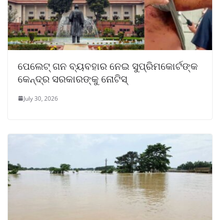
ପେଲେଟ୍ ଗନ ବ୍ୟବହାର ନେଇ ସୁପ୍ରିମକୋର୍ଟଙ୍କ
କେନ୍ଦ୍ର ସରକାରଙ୍କୁ ନୋଟିସ୍
July 30, 2026