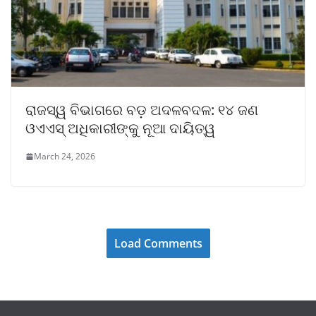
ରାଜସ୍ୱ ବିଭାଗରେ ବଡ଼ ଅଦଳବଦଳ: ୧୪ ଜଣ
ଓଏଏସ୍ ଅଧିକାରୀଙ୍କୁ ନୂଆ ଦାୟିତ୍ୱ
March 24, 2026
Load Comments