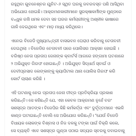
ରହୁଥିବା ଭୁବନେଶ୍ବର ୟୁନିଟ-୬ ସ୍ଥିତ ଘରକୁ ଜବରଦସ୍ତ ପଶି ଆସିଥିବା
ଅଭିଯୋଗ ହୋଇଛି। ଆକ୍ରମଣକାରୀମାନେ ସୁରକ୍ଷାକର୍ମୀଙ୍କ ମୁଣ୍ଡରେ
ବନ୍ଧୁକ ରଖି ଧମକ ଦେବା ସହ ଘରର କର୍ମଚାରୀଙ୍କୁ ଅଶ୍ଳୀଳ ଭାଷାରେ
ଗାଳି ଦେଇଥିଲେ ଏବଂ ମାଡ଼ ମଧ୍ୟ କରିଥିଲେ।
ଏନେଇ ବିଜେଡି ମୁଖ୍ୟମନ୍ତ୍ରୀ ବାସଭବନ ଘେରାଓ କରିବାକୁ ଚେତାବନୀ
ଦେଇଥିଲା । ବିଜେଡିର ଚେତାବନୀ ପରେ ପୋଲିସର ଆକ୍ସନ ହୋଇଛି ।
ବରିଷ୍ଠ ନେତା ପ୍ରତାପ ଜେନାଙ୍କ କ୍ବାର୍ଟର୍ସ ଆଗରେ ହଙ୍ଗାମା ଘଟଣାରେ
୨ ଅଭିଯୁକ୍ତ ଗିରଫ ହୋଇଛନ୍ତି । ଅଭିଯୁକ୍ତ ସିଦ୍ଧାର୍ଥ ସ୍ବାଇଁ ଓ
ଦେବୀପ୍ରସାଦ ଲେଙ୍କାଙ୍କୁ କ୍ୟାପିଟାଲ ଥାନା ପୋଲିସ ଗିରଫ କରି
କୋର୍ଟ ଚାଲାଣ କରିଛି ।
ଏହି ଘଟଣାକୁ ନେଇ ପ୍ରତାପ ଜେନା ତୀବ୍ର ପ୍ରତିକ୍ରିୟା ପ୍ରକାଶ
କରିଛନ୍ତି। ସେ କହିଛନ୍ତି ଯେ, ଏହା କେବଳ ଆକ୍ରମଣ ନୁହେଁ ବରଂ
ସଶସ୍ତ୍ର ଆତଙ୍କ। ବିଜେପିର କିଛି କର୍ମକର୍ତ୍ତା ଏବଂ ଦୁର୍ବୃତ୍ତମାନେ ଏଭଳି
କାଣ୍ଡ ଘଟାଇଛନ୍ତି ବୋଲି ସେ ଅଭିଯୋଗ କରିଛନ୍ତି। “ଯେଉଁ ବିଜେଡି
ବିଧାୟକ ଲୋକଙ୍କ ବିଶ୍ବାସ ଓ ନିଜ ଦଳକୁ ଟଙ୍କା ପାଇଁ ବିକ୍ରି କଲେ,
ସେ ବ୍ୟକ୍ତି ଏବେ ସଶସ୍ତ୍ର ଗୁଣ୍ଡା ପଠାଇ ସତ୍ୟର ସ୍ବରକୁ ଦବାଇବାକୁ