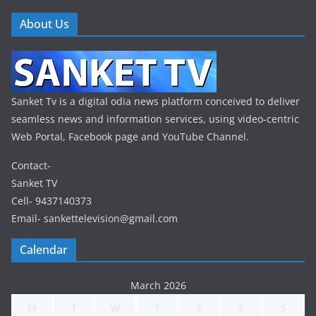
About Us
Sanket Tv is a digital odia news platform conceived to deliver
seamless news and information services, using video-centric
Web Portal, Facebook page and YouTube Channel.
Contact-
Sanket TV
Cell- 9437140373
Email- sankettelevision@gmail.com
Calendar
March 2026
M
T
W
T
F
S
S