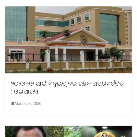
୨୦୨୬-୨୭ ପାଇଁ ବିଦ୍ୟୁତ୍ ଦର ରହିବ ଅପରିବର୍ତ୍ତିତ
: ଓଇଆରସି
March 24, 2026