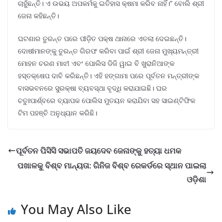
ଚାହୁଁଛନ୍ତି। ଏ ଉଭୟ ଅପକର୍ମକୁ ଇତିହାସ କ୍ଷମା କରିବ ନାହିଁ।” ବୋଲି ଶ୍ରୀ
ଜେନା କହିଛନ୍ତି।
ଘଟଣାର ତୁରନ୍ତ ପରେ ପୀଡ଼ିତ ପକ୍ଷ ଥାନାରେ ଏତଲା ଦେଇଛନ୍ତି।
ଦୋଷୀମାନଙ୍କୁ ତୁରନ୍ତ ଗିରଫ କରିବା ପାଇଁ ଶ୍ରୀ ଜେନା ମୁଖ୍ୟମନ୍ତ୍ରୀ
ମୋହନ ଚରଣ ମାଝୀ ଏବଂ ପୋଲିସ ଡିଜି ୱାଇ ବି ଖୁରାନିଆଙ୍କ
ହସ୍ତକ୍ଷେପ ଦାବି କରିଛନ୍ତି। ଏହି ହଙ୍ଗାମା ପରେ ପୂର୍ବତନ ମନ୍ତ୍ରୀଙ୍କ
ବାସଭବନରେ ସୁରକ୍ଷା ବ୍ୟବସ୍ଥା ବୃଦ୍ଧି କରାଯାଇଛି। ଘର
ଚତୁଃପାର୍ଶ୍ବରେ ବ୍ୟାପକ ପୋଲିସ ମୁତୟନ କରାଯିବା ସହ ସାଇଣ୍ଟିଫିକ
ଟିମ ପହଞ୍ଚି ଅନୁଧ୍ୟାନ କରିଛି।
ପୂର୍ବତନ ପିସିସି ସଭାପତି ଜୟଦେବ ଜେନାଙ୍କୁ ହତ୍ୟା ଧମକ
ପଖାଳକୁ ବିଶ୍ବ ମାନ୍ୟତା: ଗିନିଜ ବିଶ୍ବ ରେକର୍ଡରେ ସ୍ଥାନ ପାଇଲା
ଓଡ଼ିଶା
You May Also Like