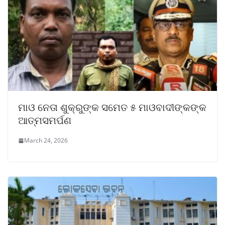
ମାଓ ନେତା ଶୁକ୍ରୁଙ୍କ ସମେତ ୫ ମାଓବାଦୀଙ୍କଙ୍କ
ଆତ୍ମସମର୍ପଣ
March 24, 2026