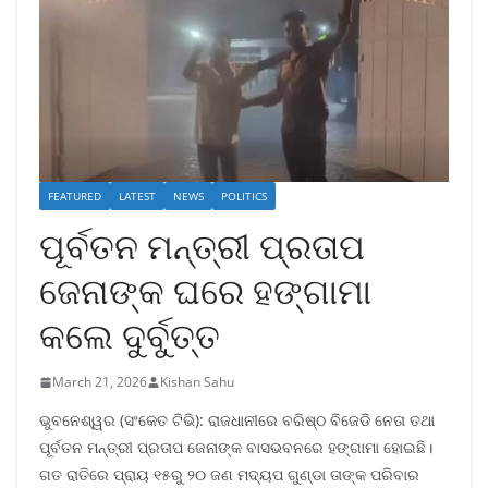
FEATURED
LATEST
NEWS
POLITICS
ପୂର୍ବତନ ମନ୍ତ୍ରୀ ପ୍ରତାପ
ଜେନାଙ୍କ ଘରେ ହଙ୍ଗାମା
କଲେ ଦୁର୍ବୁତ୍ତ
March 21, 2026
Kishan Sahu
ଭୁବନେଶ୍ୱର (ସଂକେତ ଟିଭି): ରାଜଧାନୀରେ ବରିଷ୍ଠ ବିଜେଡି ନେତା ତଥା
ପୂର୍ବତନ ମନ୍ତ୍ରୀ ପ୍ରତାପ ଜେନାଙ୍କ ବାସଭବନରେ ହଙ୍ଗାମା ହୋଇଛି।
ଗତ ରାତିରେ ପ୍ରାୟ ୧୫ରୁ ୨୦ ଜଣ ମଦ୍ୟପ ଗୁଣ୍ଡା ତାଙ୍କ ପରିବାର